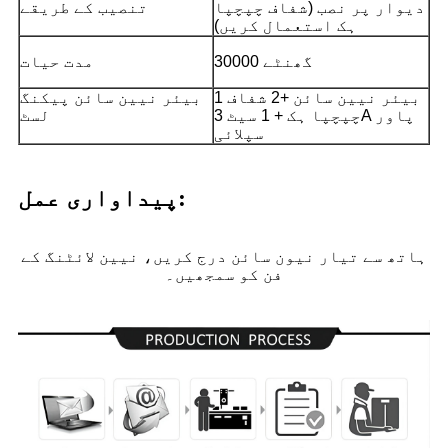
دیوار پر نصب (شفاف چپچپا
تنصیب کے طریقے
ہک استعمال کریں)
30000 گھنٹے
مدت حیات
1 بیئر نیین سائن +2 شفاف
بیئر نیین سائن پیکنگ
چپچپا ہک + 1 سیٹ 3A پاور
لسٹ
سپلائی
پیداواری عمل:
ہاتھ سے تیار نیون سائن درج کریں، نیین لائٹنگ کے
فن کو سمجھیں۔