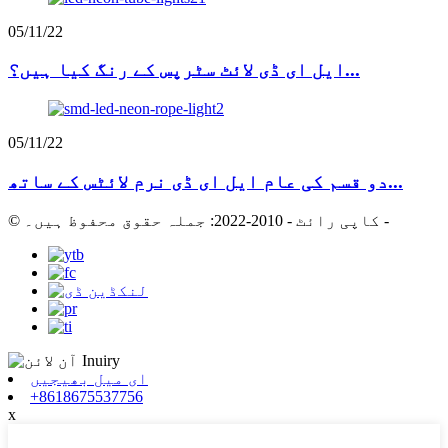
05/11/22
ایل ای ڈی لائٹ سٹرپس کے رنگ کیا ہیں؟...
05/11/22
دو قسم کی عام ایل ای ڈی نرم لائٹس کے ساتھ...
-
© کاپی رائٹ - 2010-2022: جملہ حقوق محفوظ ہیں۔
ای میل بھیجیں
+8618675537756
x