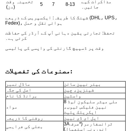
مذاکرات کیے
تخمینہ وقت
5
7
8-13
جائیں۔
(دن)
شپنگ کا طریقہ: ایکسپریس کے ذریعے (DHL، UPS،
Fedex)، ہوائی نقل و حمل
تحفظ: تجارتی یقین دہانی آپ کے آرڈر کی حفاظت
کرتی ہے۔
وقت پر ڈسپیچ گارنٹی کی واپسی کی پالیسی
مصنوعات کی تفصیلات:
بیئر نیین سائن
ماڈل نمبر
شینزین، چین
اصل کی جگہ
واسٹین
برانڈ کا نام
8 ملی میٹر سلیکون لیڈ
نیین فلیکس ٹیوب،
مواد
ایکریلک پلیٹ
ایل ای ڈی نیین
روشنی کا ذریعہ
3A ٹرانسفارمر (*صرف
بجلی کی فراہمی
اندرونی استعمال)