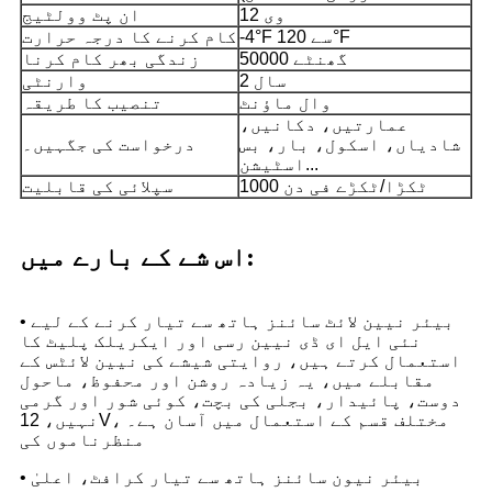
12 وی
ان پٹ وولٹیج
-4°F سے 120°F
کام کرنے کا درجہ حرارت
50000 گھنٹے
زندگی بھر کام کرنا
2 سال
وارنٹی
وال ماؤنٹ
تنصیب کا طریقہ
عمارتیں، دکانیں،
شادیاں، اسکول، بار، بس
درخواست کی جگہیں۔
اسٹیشن...
1000 ٹکڑا/ٹکڑے فی دن
سپلائی کی قابلیت
اس شے کے بارے میں:
• بیئر نیین لائٹ سائنز ہاتھ سے تیار کرنے کے لیے
نئی ایل ای ڈی نیین رسی اور ایکریلک پلیٹ کا
استعمال کرتے ہیں، روایتی شیشے کی نیین لائٹس کے
مقابلے میں، یہ زیادہ روشن اور محفوظ، ماحول
دوست، پائیدار، بجلی کی بچت، کوئی شور اور گرمی
نہیں، 12V، مختلف قسم کے استعمال میں آسان ہے۔
منظرناموں کی
• بیئر نیون سائنز ہاتھ سے تیار کرافٹ، اعلیٰ