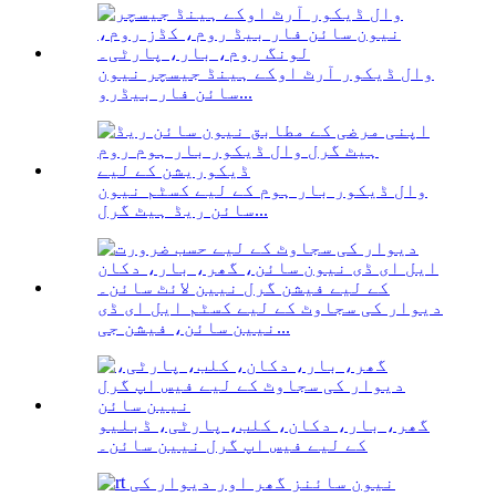
وال ڈیکور آرٹ اوکے ہینڈ جیسچر نیون
سائن فار بیڈرو...
وال ڈیکور بار ہوم کے لیے کسٹم نیون
سائن ریڈ ہیٹ گرل...
دیوار کی سجاوٹ کے لیے کسٹم ایل ای ڈی
نیین سائن، فیشن جی...
گھر، بار، دکان، کلب، پارٹی، ڈبلیو
کے لیے فیس اپ گرل نیین سائن۔