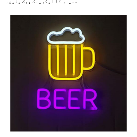
معیار کا ایکریلک بیک پلین۔