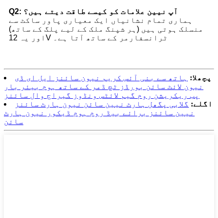
Q2: آپ نیین علامات کو کیسے طاقت دیتے ہیں؟
ہماری تمام نشانیاں ایک معیاری پاور ساکٹ سے
منسلک ہوتی ہیں (ہر شپنگ ملک کے لیے پلگ کے ساتھ)
اور یہ 12V ٹرانسفارمر کے ساتھ آتا ہے۔
پچھلا:
ہاتھ سے بنی آئس کریم نیون سائنز ایل ای ڈی
نیون لائٹ سائن بورڈز ٹچ ڈمر کے ساتھ ہوم بیئر بار
پب ریکریشن روم گیم لائٹس ونڈوز گیراج وال سائنز
اگلے:
گلابی پگھل ہارٹ نیین سائن نیون ہارٹ سائنز
نیین سائنز برائے بیڈ روم ہوم ڈیکور نیون ہارٹ
سائن