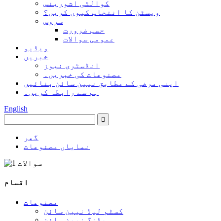
کوالٹی اشورینس
ویسٹن کا انتخاب کیوں کریں؟
سروس
حسب ضرورت
عمومی سوالات
ویڈیو
خبریں
انڈسٹری نیوز
مصنوعات کی خبریں۔
اپنی مرضی کے مطابق نیین سائن بنائیں
ہم سے رابطہ کریں۔
English
گھر
نمایاں مصنوعات
اقسام
مصنوعات
کسٹم لیڈ نیین سائن
ویڈنگ نیین سائن