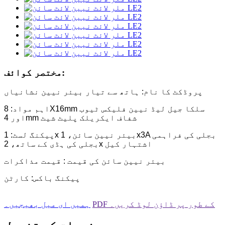
مختصر کوائف:
پروڈکٹ کا نام: ہاتھ سے تیار بیئر نیین نشانیاں
اہم مواد: 8X16mm سلکا جیل لیڈ نیین فلیکس ٹیوب
اور 4mm شفاف ایکریلک پلیٹ شیٹ
پیکنگ لسٹ: 1x بیئر نیین سائن، 1x3A بجلی کی فراہمی
بجلی کی ہڈی کے ساتھ، 2x اشتہار کیل
بیئر نیین سائن کی قیمت : قیمت مذاکرات
پیکنگ باکس: کارٹن
PDF کے طور پر ڈاؤن لوڈ کریں۔
ہمیں ای میل بھیجیں۔