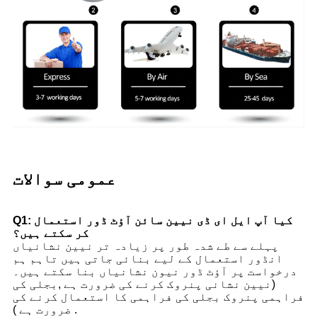
عمومی سوالات
Q1: کیا آپ ایل ای ڈی نیین سائن آؤٹ ڈور استعمال
کر سکتے ہیں؟
پہلے سے طے شدہ طور پر زیادہ تر نیین نشانیاں
انڈور استعمال کے لیے بنائی جاتی ہیں تاہم ہم
درخواست پر آؤٹ ڈور نیون نشانیاں بنا سکتے ہیں۔
(نیین نشانی پنروک کرنے کی ضرورت ہے ,بجلی کی
فراہمی پنروک بجلی کی فراہمی کا استعمال کرنے کی
ضرورت ہے ) .