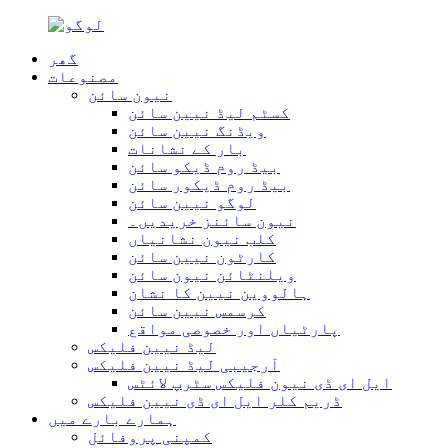
گھر
مصنوعات
نیون سائن
کسٹم لیڈ نیین سائن
ویڈنگ نیین سائن
بار کے نشانات
بیڈ روم ڈیکو سائن
بیڈ روم ڈیکور سائن
لوگو نیین سائن
نیون سائنز خریدیں۔
کلب نیون نشانیاں
کارٹون نیین سائن
ویلنٹائن نیون سائن
ہالووین نیین کا نشان
کرسمس نیین سائن
پارٹیاں اور خصوصی مواقع
لیڈ نیین فلیکس
آرجیبی لیڈ نیین فلیکس
ایل ای ڈی نیون فلیکس سٹرپ لائٹس
ڈریم کلر ایل ای ڈی نیین فلیکس
ہمارے بارے میں
کمپنی پروفائل