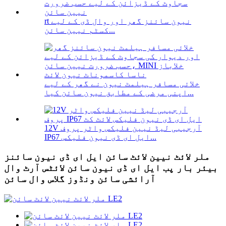
rt نیون سائنز گھر اور وال ڈی کے لیے
کسٹم نیین سائن...
خلائی مسافر ہیلمٹ نیون نے گھر کے لیے
اپنی مرضی کے مطابق نیون سائن کیا...
12V آرجیبی لیڈ نیین فلیکس واٹر پروف
IP67 ایل ای ڈی نیون فلیکس...
ملر لائٹ نیین لائٹ سائن ایل ای ڈی نیون سائنز
بیئر بار پب ایل ای ڈی نیون سائن لائٹس آرٹ وال
آرائشی سائن ونڈوز گلاس وال سائن