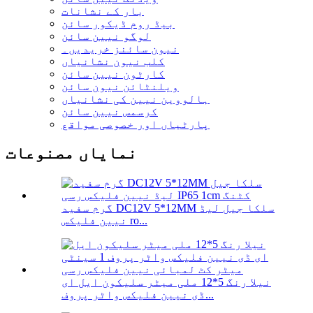
بار کے نشانات
بیڈ روم ڈیکور سائن
لوگو نیین سائن
نیون سائنز خریدیں۔
کلب نیون نشانیاں
کارٹون نیین سائن
ویلنٹائن نیون سائن
ہالووین نیین کی نشانیاں
کرسمس نیین سائن
پارٹیاں اور خصوصی مواقع
نمایاں مصنوعات
گرم سفید DC12V 5*12MM سلکا جیل لیڈ
نیین فلیکس ro...
نیلا رنگ 5*12 ملی میٹر سلیکون ایل ای
ڈی نیین فلیکس واٹر پروف...