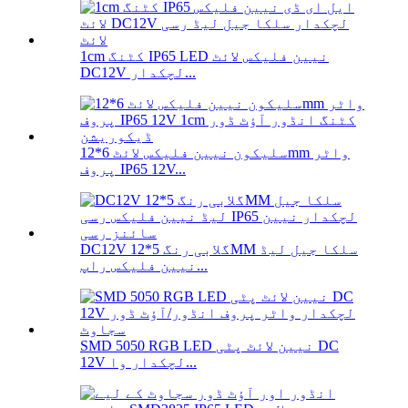
1cm کٹنگ IP65 LED نیین فلیکس لائٹ
DC12V لچکدار...
سلیکون نیین فلیکس لائٹ 6*12mm واٹر
پروف IP65 12V...
DC12V گلابی رنگ 5*12MM سلکا جیل لیڈ
نیین فلیکس راپ...
SMD 5050 RGB LED نیین لائٹ پٹی DC
12V لچکدار وا...