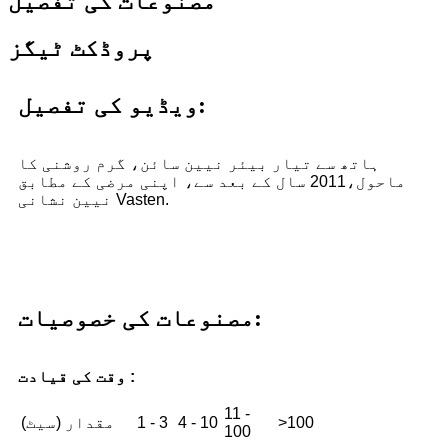
مصنوعات کی تفصیل
پروڈکٹ ٹیگز
ویڈیو کی تفصیل:
ہاتھ سے تیار بیئر نیین سائن، گرم روشنی کا
ماحول،
2011 سال کے بعد سے، اپنی مرضی کے مطابق
نیین نشانی Vasten.
مصنوعات کی خصوصیات:
وقت کی قیادت :
11 -
>100
4 - 10
1 - 3
مقدار (سیٹ)
100