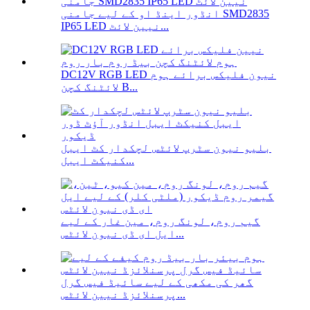
انڈور اینڈ او کے لیے جامنی SMD2835
IP65 LED نیین لائٹ...
DC12V RGB LED نیون فلیکس برائے ہوم
لائٹنگ کچن B...
بلیو نیون سٹرپ لائٹس لچکدار کٹ ایبل
کنیکٹ ایبل...
گیم روم، لونگ روم، مین غار کے لیے
ایل ای ڈی نیون لائٹس...
گھر کی مکھی کے لیے سائیڈ فیس گرل
پرسنلائزڈ نیین لائٹس...