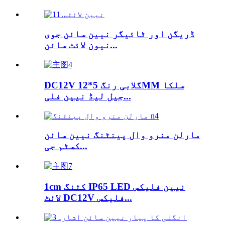
ڈریگن اور ٹائیگر نیین سائن جوی
نیون لائٹ سائن...
DC12V گلابی رنگ 5*12MM سلکا
جیل لیڈ نیین فلی...
مارلن منرو وال پینٹنگ نیین سائن
کسٹم جی...
1cm کٹنگ IP65 LED نیین فلیکس
لائٹ DC12V فلیکس...