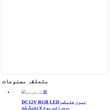
متعلقہ مصنوعات
DC12V RGB LED نیون فلیکس
برائے ہوم لائٹنگ کٹ...