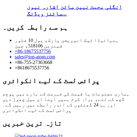
انگلی محبت نیین سائن اشارہ نیون
سائنز ویڈنگ...
ہم سے رابطہ کریں۔
ہنہائیڈا ٹیک انوویشن پارک، یول 10 فلور
شینزین 518106، چین
+86-18675537756
sales@top-atom.com
+86-755-27363668
+8618675537756
پرائس لسٹ کے لیے انکوائری
ہماری مصنوعات یا قیمت کی فہرست کے بارے میں پوچھ
گچھ کے لئے، براہ کرم ہمیں اپنا ای میل چھوڑ دیں
اور ہم 24 گھنٹوں کے اندر رابطے میں رہیں گے۔
پرائس لسٹ کے لیے انکوائری
تازہ ترین خبریں