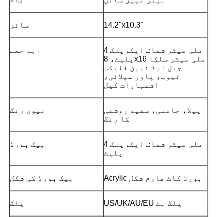
14.2"x10.3"
سائز
4 ملی میٹر شفاف ایکریلک
اہم حصے
پلیٹ، 8x16 ملی میٹر سلکا
جیل لیڈ نیین فلیکس
ٹیوب، پاور سپلائی،
اشتہارات کیل
پیلا، جامنی، سفید روشنی
نیون رنگ
کا رنگ
4 ملی میٹر شفاف ایکریلک
بیک بورڈ
پلیٹ
Acrylic بورڈ کاٹ فارم شکل
بیک بورڈ کی شکل
US/UK/AU/EU پلگ بٹ
پلگ