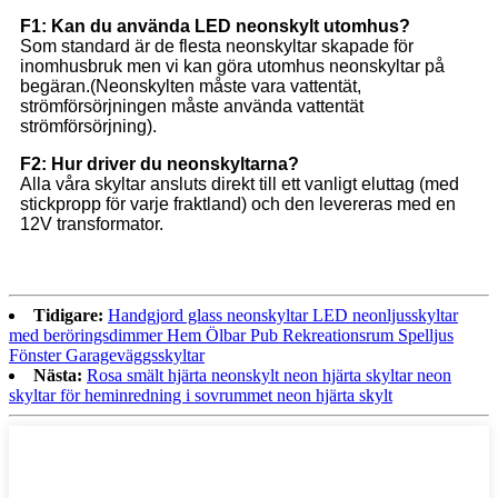
F1: Kan du använda LED neonskylt utomhus?
Som standard är de flesta neonskyltar skapade för
inomhusbruk men vi kan göra utomhus neonskyltar på
begäran.(Neonskylten måste vara vattentät,
strömförsörjningen måste använda vattentät
strömförsörjning).
F2: Hur driver du neonskyltarna?
Alla våra skyltar ansluts direkt till ett vanligt eluttag (med
stickpropp för varje fraktland) och den levereras med en
12V transformator.
Tidigare:
Handgjord glass neonskyltar LED neonljusskyltar
med beröringsdimmer Hem Ölbar Pub Rekreationsrum Spelljus
Fönster Garageväggsskyltar
Nästa:
Rosa smält hjärta neonskylt neon hjärta skyltar neon
skyltar för heminredning i sovrummet neon hjärta skylt