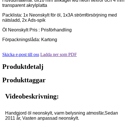
Huvudmaterial: 8x16 mm silikagel led neon flexrör och 4 mm
transparent akrylplatta
Packlista: 1x Neonskylt för öl, 1x3A strömförsörjning med
nätsladd, 2x Ads-spik
Öl Neonskylt Pris : Prisförhandling
Förpackningslåda: Kartong
Skicka e-post till oss
Ladda ner som PDF
Produktdetalj
Produkttaggar
Videobeskrivning:
Handgjord öl neonskylt, varm belysning atmosfär,
Sedan
2011 år, Vasten anpassad neonskylt.