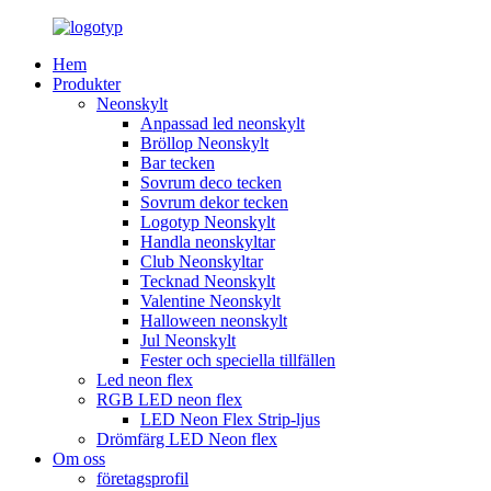
Hem
Produkter
Neonskylt
Anpassad led neonskylt
Bröllop Neonskylt
Bar tecken
Sovrum deco tecken
Sovrum dekor tecken
Logotyp Neonskylt
Handla neonskyltar
Club Neonskyltar
Tecknad Neonskylt
Valentine Neonskylt
Halloween neonskylt
Jul Neonskylt
Fester och speciella tillfällen
Led neon flex
RGB LED neon flex
LED Neon Flex Strip-ljus
Drömfärg LED Neon flex
Om oss
företagsprofil