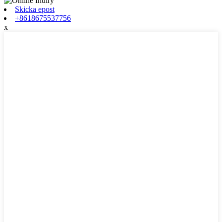
Skicka epost
+8618675537756
x