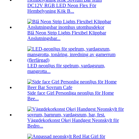
DC12V RGB LED Neon Flex För
Hembelysning Kök B...
Blå Neon Strip Lights Flexibel Klippbar
Anslutningsbar...
LED neonljus för spelrum, vardagsrum,
mangrotta...
Side face Girl Personliga neonljus för Home
Bee...
Väggdekorkonst Okej Handgest Neonskylt för
Bedro...