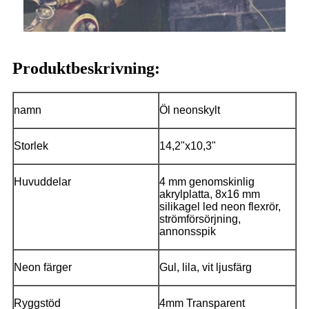
Produktbeskrivning:
namn
Öl neonskylt
Storlek
14,2"x10,3"
Huvuddelar
4 mm genomskinlig
akrylplatta, 8x16 mm
silikagel led neon flexrör,
strömförsörjning,
annonsspik
Neon färger
Gul, lila, vit ljusfärg
Ryggstöd
4mm Transparent