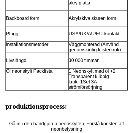
akrylplatta
Backboard form
Akrylskiva skuren form
Plugg
USA/UK/AU/EU-kontakt
Installationsmetoder
Väggmonterad (Använd
genomskinlig klisterkrok)
Livslängd
30 000 timmar
Öl neonskylt Packlista
1 Neonskylt med öl +2
Transparent klibbig
krok+1Set 3A
strömförsörjning
produktionsprocess:
Gå in i den handgjorda neonskylten, Förstå konsten att
neonbelysning