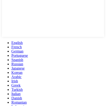
English
French
German
Portuguese
Spanish
Russian
Japanese
Korean
Arabic
Irish
Greek
Turkish
Italian
Danish
Romanian