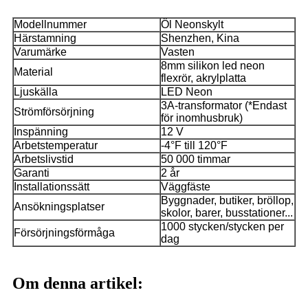
Modellnummer
Öl Neonskylt
Härstamning
Shenzhen, Kina
Varumärke
Vasten
8mm silikon led neon
Material
flexrör, akrylplatta
Ljuskälla
LED Neon
3A-transformator (*Endast
Strömförsörjning
för inomhusbruk)
Inspänning
12 V
Arbetstemperatur
-4°F till 120°F
Arbetslivstid
50 000 timmar
Garanti
2 år
Installationssätt
Väggfäste
Byggnader, butiker, bröllop,
Ansökningsplatser
skolor, barer, busstationer...
1000 stycken/stycken per
Försörjningsförmåga
dag
Om denna artikel: