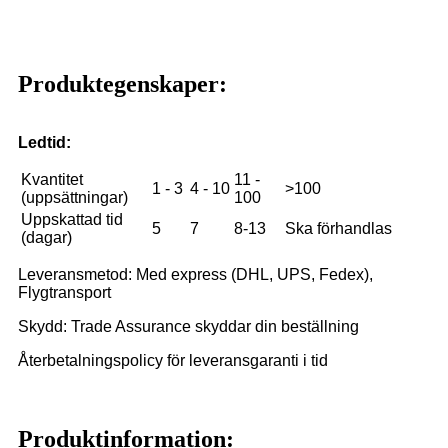
Produktegenskaper:
Ledtid:
Kvantitet
11 -
1 - 3
4 - 10
>100
(uppsättningar)
100
Uppskattad tid
5
7
8-13
Ska förhandlas
(dagar)
Leveransmetod: Med express (DHL, UPS, Fedex),
Flygtransport
Skydd: Trade Assurance skyddar din beställning
Återbetalningspolicy för leveransgaranti i tid
Produktinformation: