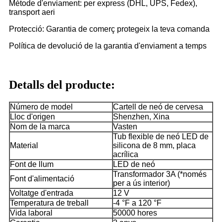
Mètode d'enviament: per express (DHL, UPS, Fedex),
transport aeri
Protecció: Garantia de comerç protegeix la teva comanda
Política de devolució de la garantia d'enviament a temps
Detalls del producte:
Número de model
Cartell de neó de cervesa
Lloc d'origen
Shenzhen, Xina
Nom de la marca
Vasten
Tub flexible de neó LED de
Material
silicona de 8 mm, placa
acrílica
Font de llum
LED de neó
Transformador 3A (*només
Font d'alimentació
per a ús interior)
Voltatge d'entrada
12 V
Temperatura de treball
-4 °F a 120 °F
Vida laboral
50000 hores