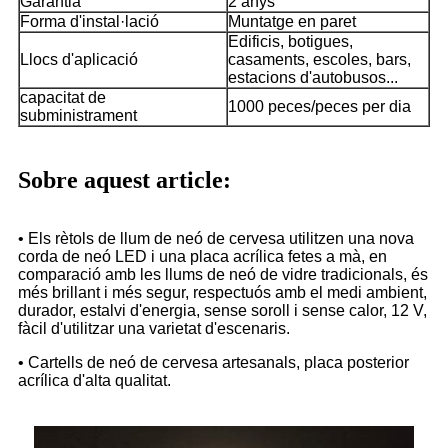
Garantia
2 anys
Forma d'instal·lació
Muntatge en paret
Edificis, botigues,
Llocs d'aplicació
casaments, escoles, bars,
estacions d'autobusos...
capacitat de
1000 peces/peces per dia
subministrament
Sobre aquest article:
• Els rètols de llum de neó de cervesa utilitzen una nova
corda de neó LED i una placa acrílica fetes a mà, en
comparació amb les llums de neó de vidre tradicionals, és
més brillant i més segur, respectuós amb el medi ambient,
durador, estalvi d'energia, sense soroll i sense calor, 12 V,
fàcil d'utilitzar una varietat d'escenaris.
• Cartells de neó de cervesa artesanals, placa posterior
acrílica d'alta qualitat.