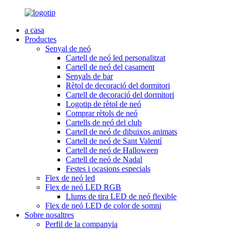
a casa
Productes
Senyal de neó
Cartell de neó led personalitzat
Cartell de neó del casament
Senyals de bar
Rètol de decoració del dormitori
Cartell de decoració del dormitori
Logotip de rètol de neó
Comprar rètols de neó
Cartells de neó del club
Cartell de neó de dibuixos animats
Cartell de neó de Sant Valentí
Cartell de neó de Halloween
Cartell de neó de Nadal
Festes i ocasions especials
Flex de neó led
Flex de neó LED RGB
Llums de tira LED de neó flexible
Flex de neó LED de color de somni
Sobre nosaltres
Perfil de la companyia