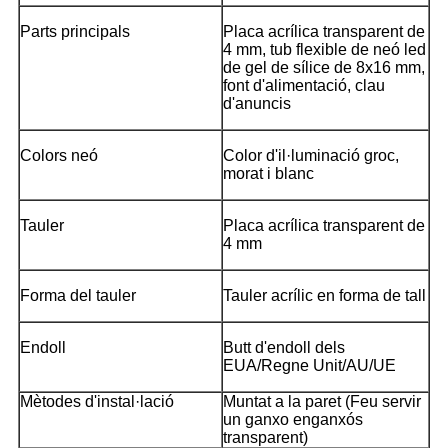
Parts principals
Placa acrílica transparent de
4 mm, tub flexible de neó led
de gel de sílice de 8x16 mm,
font d'alimentació, clau
d'anuncis
Colors neó
Color d'il·luminació groc,
morat i blanc
Tauler
Placa acrílica transparent de
4 mm
Forma del tauler
Tauler acrílic en forma de tall
Endoll
Butt d'endoll dels
EUA/Regne Unit/AU/UE
Mètodes d'instal·lació
Muntat a la paret (Feu servir
un ganxo enganxós
transparent)