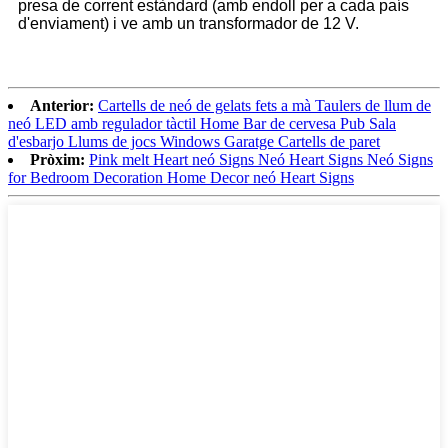
presa de corrent estàndard (amb endoll per a cada país
d'enviament) i ve amb un transformador de 12 V.
Anterior:
Cartells de neó de gelats fets a mà Taulers de llum de
neó LED amb regulador tàctil Home Bar de cervesa Pub Sala
d'esbarjo Llums de jocs Windows Garatge Cartells de paret
Pròxim:
Pink melt Heart neó Signs Neó Heart Signs Neó Signs
for Bedroom Decoration Home Decor neó Heart Signs