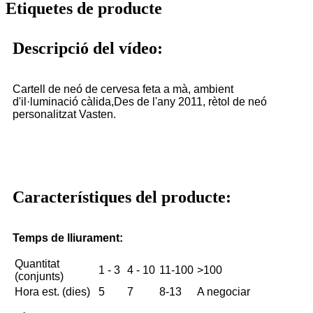
Etiquetes de producte
Descripció del vídeo:
Cartell de neó de cervesa feta a mà, ambient
d'il·luminació càlida,
Des de l'any 2011, rètol de neó
personalitzat Vasten.
Característiques del producte:
Temps de lliurament:
Quantitat
1 - 3
4 - 10
11-100
>100
(conjunts)
Hora est. (dies)
5
7
8-13
A negociar