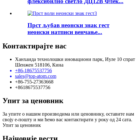
флексибилно светло ДЦ12В Флек...
Прст љубав неонски знак гест
неонски натписи венчање...
Контактирајте нас
Ханхаида технолошки иновациони парк, Иуле 10 спрат
Шенжен 518106, Кина
+86-18675537756
sales@top-atom.com
+86-755-27363668
+8618675537756
Упит за ценовник
За упите о нашим производима или ценовнику, оставите нам
своју е-пошту и ми ћемо вас контактирати у року од 24 сата.
Упит за ценовник
Најновије вести