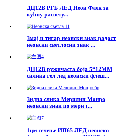
ДЦ12В РГБ ЛЕД Неон Флек за
кућну расвету...
Змај и тигар неонски знак радост
неонски светлосни знак ...
ДЦ12В ружичаста боја 5*12ММ
силика гел лед неонски флеш...
Зидна слика Мерилин Монро
неонски знак по мери г...
1цм сечење ИП65 ЛЕД неонско