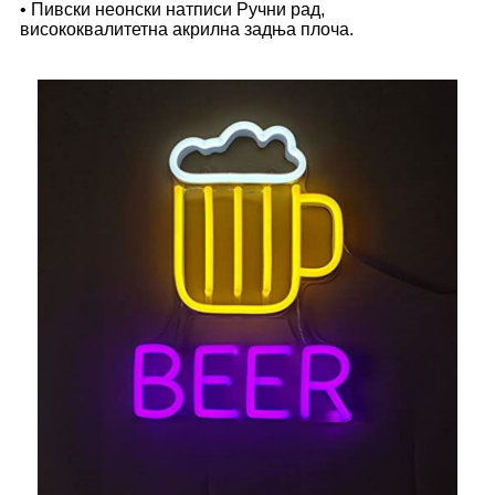
• Пивски неонски натписи Ручни рад,
висококвалитетна акрилна задња плоча.