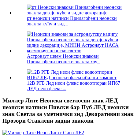
рт неонски натписи Прилагођени неонски
знак за кућу и зид...
Астронаут шлем Неонски знакови
Прилагођени неонски знак за хоу...
12В РГБ Лед неон флекс водоотпоран ИП67
ЛЕД неон флекс ...
Миллер Лите Неонски светлосни знак ЛЕД
неонски натписи Пивски бар Пуб ЛЕД неонски
знак Светла за уметнички зид Декоративни знак
Прозори Стаклени зидни знакови