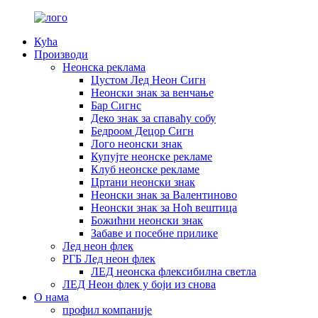
Кућа
Производи
Неонска реклама
Цустом Лед Неон Сигн
Неонски знак за венчање
Бар Сигнс
Деко знак за спаваћу собу
Бедроом Децор Сигн
Лого неонски знак
Купујте неонске рекламе
Клуб неонске рекламе
Цртани неонски знак
Неонски знак за Валентиново
Неонски знак за Ноћ вештица
Божићни неонски знак
Забаве и посебне прилике
Лед неон флек
РГБ Лед неон флек
ЛЕД неонска флексибилна светла
ЛЕД Неон флек у боји из снова
О нама
профил компаније