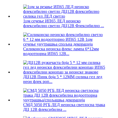
1цм сечење ИП65 ЛЕД неонско
флексибилно светло ДЦ12В Флексибилно ...
Силиконска неонска флекс лампа 6*12мм
водоотпорна ИП65 12В...
ДЦ12В Пинк боја 5 * 12ММ силика гел лед
неон флек роп...
СМД 5050 РГБ ЛЕД неонска светлосна трака
ДЦ 12В флексибилна ...