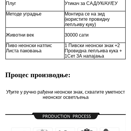
Плуг
Утикач за САД/УК/АУ/ЕУ
Методе уградње
Монтира се на зид
(користите провидну
лепљиву куку)
Животни век
30000 сати
Пиво неонски натпис
1 Пивски неонски знак +2
Листа паковања
Провидна лепљива кука +
1Сет 3А напајања
Процес производње:
Уђите у ручно рађени неонски знак, схватите уметност
неонског осветљења