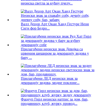
неонска светла за кућну пчелу...
Валл Децор Арт Окаи Ханд Гестуре Неон
Сигн фор Бедро...
Прилагођени неонски знак Девојка са
црвеним шеширом за декорацију зидова у
бару ...
Прилагођени ЛЕД неонски знак за
декорацију зидова, модне поклоне...
Фацеуп Гирл неонски натпис за дом, бар,
продавницу, клуб, журку, провод...