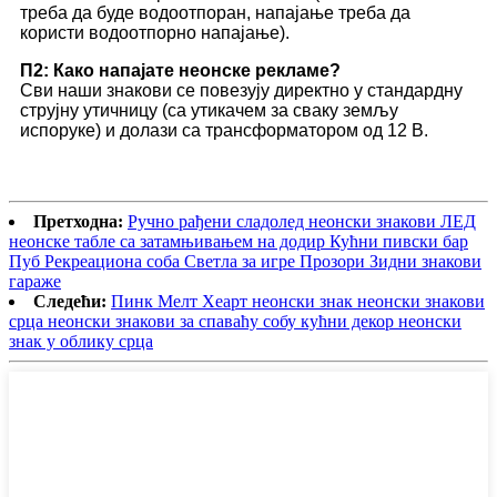
треба да буде водоотпоран, напајање треба да
користи водоотпорно напајање).
П2: Како напајате неонске рекламе?
Сви наши знакови се повезују директно у стандардну
струјну утичницу (са утикачем за сваку земљу
испоруке) и долази са трансформатором од 12 В.
Претходна:
Ручно рађени сладолед неонски знакови ЛЕД
неонске табле са затамњивањем на додир Кућни пивски бар
Пуб Рекреациона соба Светла за игре Прозори Зидни знакови
гараже
Следећи:
Пинк Мелт Хеарт неонски знак неонски знакови
срца неонски знакови за спаваћу собу кућни декор неонски
знак у облику срца