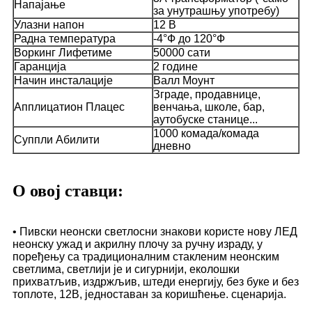
Напајање
за унутрашњу употребу)
Улазни напон
12 В
Радна температура
-4°Ф до 120°Ф
Воркинг Лифетиме
50000 сати
Гаранција
2 године
Начин инсталације
Валл Моунт
Зграде, продавнице,
Апплицатион Плацес
венчања, школе, бар,
аутобуске станице...
1000 комада/комада
Суппли Абилити
дневно
О овој ставци:
• Пивски неонски светлосни знакови користе нову ЛЕД
неонску ужад и акрилну плочу за ручну израду, у
поређењу са традиционалним стакленим неонским
светлима, светлији је и сигурнији, еколошки
прихватљив, издржљив, штеди енергију, без буке и без
топлоте, 12В, једноставан за коришћење. сценарија.