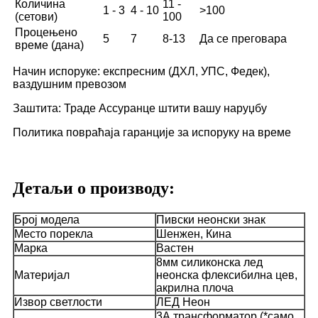
Количина
11 -
1 - 3
4 - 10
>100
(сетови)
100
Процењено
5
7
8-13
Да се ​​преговара
време (дана)
Начин испоруке: експресним (ДХЛ, УПС, Федек),
ваздушним превозом
Заштита: Траде Ассуранце штити вашу наруџбу
Политика повраћаја гаранције за испоруку на време
Детаљи о производу:
Број модела
Пивски неонски знак
Место порекла
Шенжен, Кина
Марка
Вастен
8мм силиконска лед
Материјал
неонска флексибилна цев,
акрилна плоча
Извор светлости
ЛЕД Неон
3А трансформатор (*само