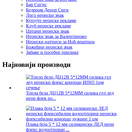
Бар Сигнс
Бедроом Децор Сигн
Лого неонски знак
Купујте неонске рекламе
Клуб неонске рекламе
Цртани неонски знак
Неонски знак за Валентиново
Неонски натписи за Ноћ вештица
Божићни неонски знак
Забаве и посебне прилике
Најновији производи
Топла бела ДЦ12В 5*12ММ силика гел лед
неон флек ро...
Плава боја 5 * 12 мм силиконски ЛЕД неон
флекс водоотпоран ...