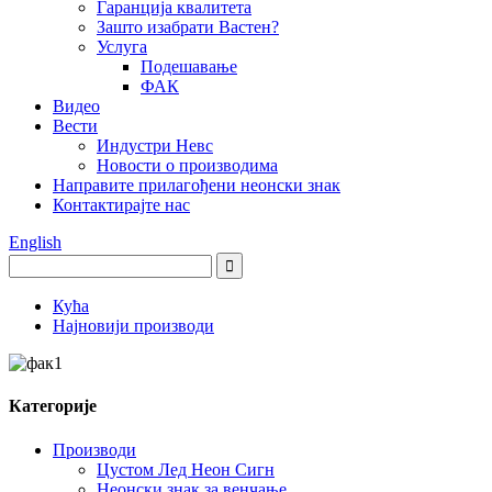
Гаранција квалитета
Зашто изабрати Вастен?
Услуга
Подешавање
ФАК
Видео
Вести
Индустри Невс
Новости о производима
Направите прилагођени неонски знак
Контактирајте нас
English
Кућа
Најновији производи
Категорије
Производи
Цустом Лед Неон Сигн
Неонски знак за венчање