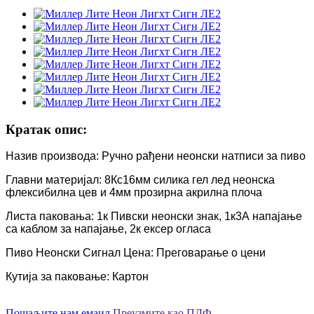
Кратак опис:
Назив производа: Ручно рађени неонски натписи за пиво
Главни материјал: 8Кс16мм силика гел лед неонска
флексибилна цев и 4мм прозирна акрилна плоча
Листа паковања: 1к Пивски неонски знак, 1к3А напајање
са каблом за напајање, 2к ексер огласа
Пиво Неонски Сигнал Цена: Преговарање о цени
Кутија за паковање: Картон
Пошаљите нам емаил
Преузмите као ПДФ