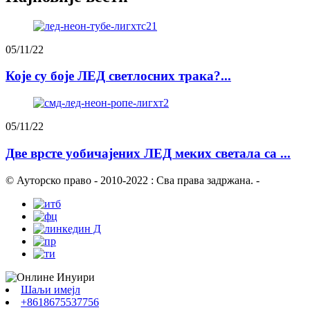
05/11/22
Које су боје ЛЕД светлосних трака?...
05/11/22
Две врсте уобичајених ЛЕД меких светала са ...
© Ауторско право - 2010-2022 : Сва права задржана.
-
Шаљи имејл
+8618675537756