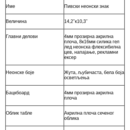
Име
Пивски неонски знак
Величина
14,2"к10,3"
Главни делови
4мм прозирна акрилна
плоча, 8к16мм силика гел
лед неонска флексибилна
цев, напајање, рекламни
ексер
Неонске боје
Жута, љубичаста, бела боја
осветљења
Бацкбоард
4мм прозирна акрилна
плоча
Облик табле
Акрилна плоча сеченог
облика