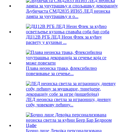
Љубичаста СМД2835 ИП65 ЛЕД неонска
лампа за унутрашњу и о...
ДЦ12В РГБ ЛЕД Неон Флек за кућну
расвету у кухињи ...
Плава неонска трака, флексибилно
повезивање за сечење...
ЛЕД неонска светла за играоницу, дневну
собу, човекову пећину...
Бочно лице Девојка персонализована