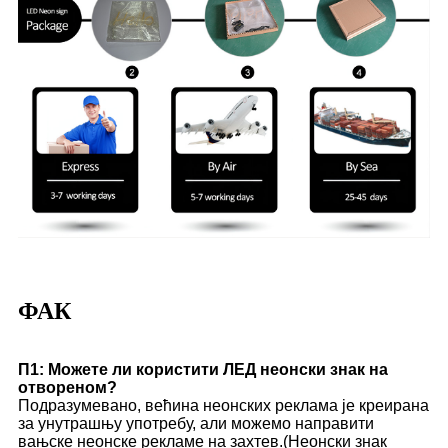
ФАК
П1: Можете ли користити ЛЕД неонски знак на
отвореном?
Подразумевано, већина неонских реклама је креирана
за унутрашњу употребу, али можемо направити
вањске неонске рекламе на захтев.(Неонски знак