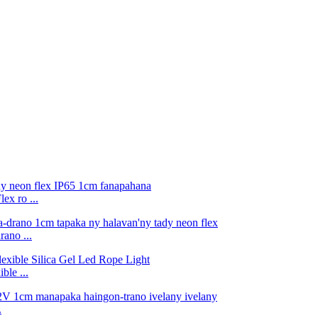
ex ro ...
ano ...
le ...
.