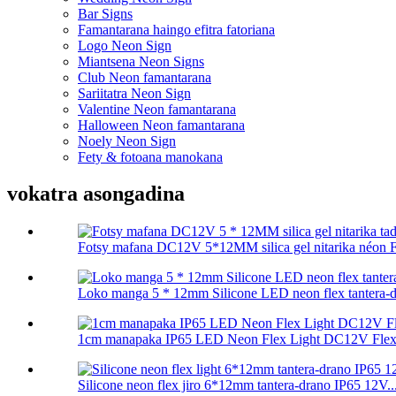
Bar Signs
Famantarana haingo efitra fatoriana
Logo Neon Sign
Miantsena Neon Signs
Club Neon famantarana
Sariitatra Neon Sign
Valentine Neon famantarana
Halloween Neon famantarana
Noely Neon Sign
Fety & fotoana manokana
vokatra asongadina
Fotsy mafana DC12V 5*12MM silica gel nitarika néon Fl
Loko manga 5 * 12mm Silicone LED neon flex tantera-dr
1cm manapaka IP65 LED Neon Flex Light DC12V Flexib
Silicone neon flex jiro 6*12mm tantera-drano IP65 12V..