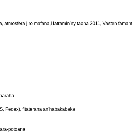
, atmosfera jiro mafana,
Hatramin'ny taona 2011, Vasten faman
aharaha
, Fedex), fitaterana an'habakabaka
 ara-potoana