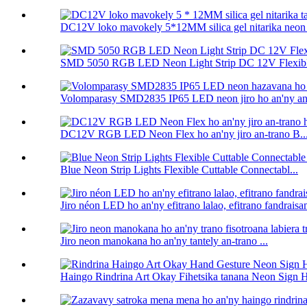
DC12V loko mavokely 5*12MM silica gel nitarika neon f
SMD 5050 RGB LED Neon Light Strip DC 12V Flexibl
Volomparasy SMD2835 IP65 LED neon jiro ho an'ny anat
DC12V RGB LED Neon Flex ho an'ny jiro an-trano B..
Blue Neon Strip Lights Flexible Cuttable Connectabl...
Jiro néon LED ho an'ny efitrano lalao, efitrano fandraisam
Jiro neon manokana ho an'ny tantely an-trano ...
Haingo Rindrina Art Okay Fihetsika tanana Neon Sign H