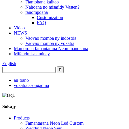
Fiantohana kalitao
Nahoana no misafidy Vasten?
fanompoana
Customization
FAQ
Video
NEWS
Vaovao momba ny indostria
Vaovao momba ny vokatra
Mamorona famantarana Neon manokana
Mifandraisa aminay
English
an-trano
vokatra asongadina
Sokajy
Products
Famantarana Neon Led Custom
Wedding Neon Sign