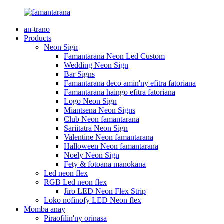
an-trano
Products
Neon Sign
Famantarana Neon Led Custom
Wedding Neon Sign
Bar Signs
Famantarana deco amin'ny efitra fatoriana
Famantarana haingo efitra fatoriana
Logo Neon Sign
Miantsena Neon Signs
Club Neon famantarana
Sariitatra Neon Sign
Valentine Neon famantarana
Halloween Neon famantarana
Noely Neon Sign
Fety & fotoana manokana
Led neon flex
RGB Led neon flex
Jiro LED Neon Flex Strip
Loko nofinofy LED Neon flex
Momba anay
Piraofilin'ny orinasa