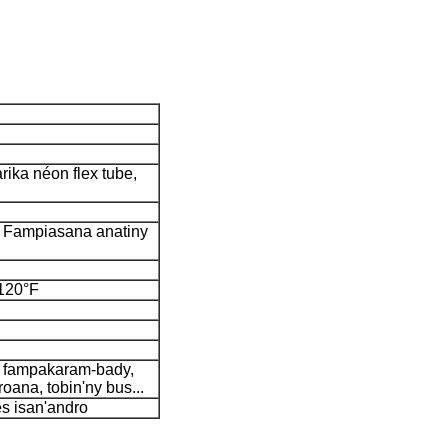
rika néon flex tube,
* Fampiasana anatiny
 120°F
a, fampakaram-bady,
troana, tobin'ny bus...
s isan'andro