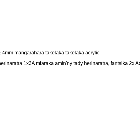
 & 4mm mangarahara takelaka takelaka acrylic
erinaratra 1x3A miaraka amin'ny tady herinaratra, fantsika 2x A