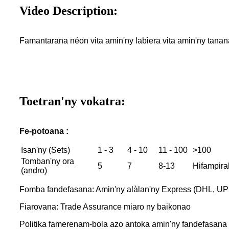
Video Description:
Famantarana néon vita amin'ny labiera vita amin'ny tanana
Toetran'ny vokatra:
Fe-potoana :
Isan'ny (Sets)
1 - 3
4 - 10
11 - 100
>100
Tomban'ny ora
5
7
8-13
Hifampir
(andro)
Fomba fandefasana: Amin'ny alàlan'ny Express (DHL, UPS
Fiarovana: Trade Assurance miaro ny baikonao
Politika famerenam-bola azo antoka amin'ny fandefasana