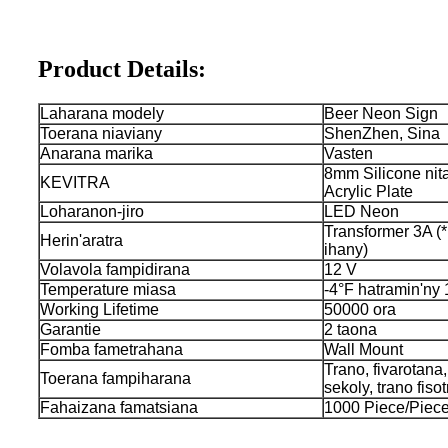
Product Details:
Laharana modely
Beer Neon Sign
Toerana niaviany
ShenZhen, Sina
Anarana marika
Vasten
8mm Silicone nita
KEVITRA
Acrylic Plate
Loharanon-jiro
LED Neon
Transformer 3A (
Herin'aratra
ihany)
Volavola fampidirana
12 V
Temperature miasa
-4°F hatramin'ny
Working Lifetime
50000 ora
Garantie
2 taona
Fomba fametrahana
Wall Mount
Trano, fivarotan
Toerana fampiharana
sekoly, trano fiso
Fahaizana famatsiana
1000 Piece/Piece