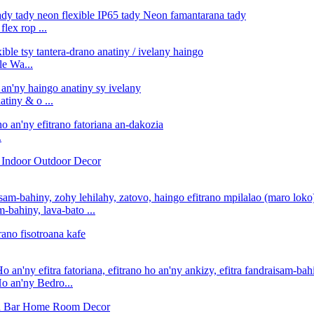
lex rop ...
e Wa...
iny & o ...
.
-bahiny, lava-bato ...
o an'ny Bedro...