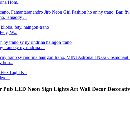
rina Hom...
o, lamaody ...
Fety, W...
trano sy ny rindrina ...
 hou...
x ...
ar Pub LED Neon Sign Lights Art Wall Decor Decorati