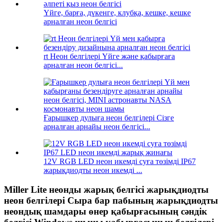
Үйге, барға, дүкенге, клубқа, кешке, кешке
арналған неон белгісі
rt Неон белгілері Үйге және қабырғаға
арналған неон белгісі...
Ғарышкер дулыға неон белгілері Сізге
арналған арнайы неон белгісі...
12V RGB LED неон икемді суға төзімді IP67
жарықдиодты неон икемді ...
Miller Lite неонды жарық белгісі жарықдиодты
неон белгілері Сыра бар пабының жарықдиодты
неондық шамдары өнер қабырғасының сәндік