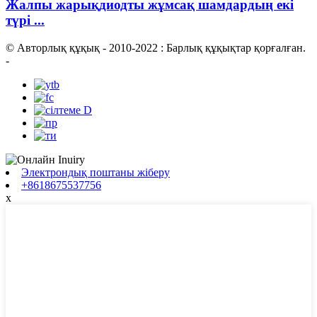
Жалпы жарықдиодты жұмсақ шамдардың екі
түрі ...
© Авторлық құқық - 2010-2022 : Барлық құқықтар қорғалған.
-
Электрондық поштаны жіберу
+8618675537756
x