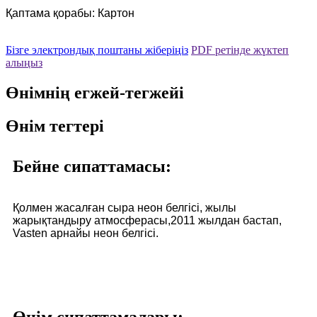
Қаптама қорабы: Картон
Бізге электрондық поштаны жіберіңіз
PDF ретінде жүктеп
алыңыз
Өнімнің егжей-тегжейі
Өнім тегтері
Бейне сипаттамасы:
Қолмен жасалған сыра неон белгісі, жылы
жарықтандыру атмосферасы,
2011 жылдан бастап,
Vasten арнайы неон белгісі.
Өнім сипаттамалары: