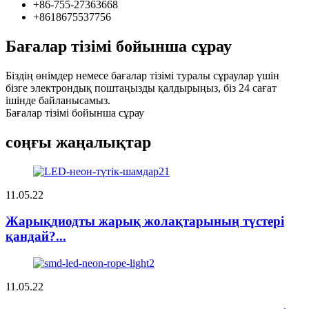
+86-755-27363668
+8618675537756
Бағалар тізімі бойынша сұрау
Біздің өнімдер немесе бағалар тізімі туралы сұраулар үшін
бізге электрондық поштаңызды қалдырыңыз, біз 24 сағат
ішінде байланысамыз.
Бағалар тізімі бойынша сұрау
соңғы жаңалықтар
11.05.22
Жарықдиодты жарық жолақтарының түстері
қандай?...
11.05.22