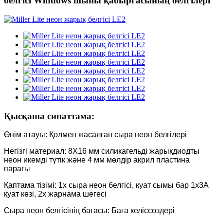
белгісі Windows шыны қабырғасының белгілері
Қысқаша сипаттама:
Өнім атауы: Қолмен жасалған сыра неон белгілері
Негізгі материал: 8X16 мм силикагельді жарықдиодты
неон икемді түтік және 4 мм мөлдір акрил пластина
парағы
Қаптама тізімі: 1x сыра неон белгісі, қуат сымы бар 1x3A
қуат көзі, 2x жарнама шегесі
Сыра неон белгісінің бағасы: Баға келіссөздері