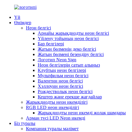
Үй
Өнімдер
Неон белгісі
Арнайы жарықдиодты неон белгісі
Үйлену тойының неон белгісі
Бар белгілері
Жатын бөлменің деко белгісі
Жатын бөлмені безендіру белгісі
Логотип Neon Sign
Неон белгілерін сатып алыңыз
Клубтың неон белгілері
Мультфильм неон белгісі
Валентин неон белгісі
Хэллоуин неон белгісі
Рождестволық неон белгісі
Кештер және ерекше жағдайлар
Жарықдиодты неон икемділігі
RGB LED неон икемділігі
Жарықдиодты неон икемді жолақ шамдары
Арман түсі LED Neon икемді
Біз туралы
Компания туралы мәлімет