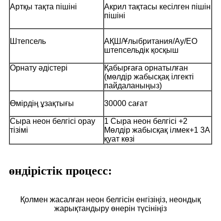
Артқы тақта пішіні
Акрил тақтасы кесілген пішін
пішіні
Штепсель
АҚШ/Ұлыбритания/Ау/ЕО
штепсельдік қосқыш
Орнату әдістері
Қабырғаға орнатылған
(мөлдір жабысқақ ілгекті
пайдаланыңыз)
Өмірдің ұзақтығы
30000 сағат
Сыра неон белгісі орау
1 Сыра неон белгісі +2
тізімі
Мөлдір жабысқақ ілмек+1 3А
қуат көзі
өндірістік процесс:
Қолмен жасалған неон белгісін енгізіңіз, неондық
жарықтандыру өнерін түсініңіз