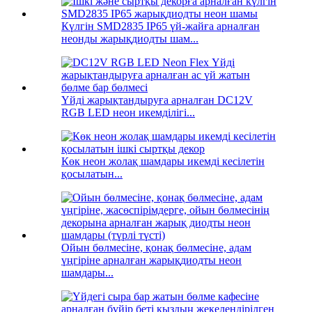
Күлгін SMD2835 IP65 үй-жайға арналған
неонды жарықдиодты шам...
Үйді жарықтандыруға арналған DC12V
RGB LED неон икемділігі...
Көк неон жолақ шамдары икемді кесілетін
қосылатын...
Ойын бөлмесіне, қонақ бөлмесіне, адам
үңгіріне арналған жарықдиодты неон
шамдары...