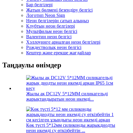
Бар белгілері
Жатын бөлмені безендіру белгісі
Логотип Neon Sign
Неон белгілерін сатып алыңыз
Клубтың неон белгілері
Мультфильм неон белгісі
Валентин неон белгісі
Хэллоуинге арналған неон белгілері
Рождестволық неон белгісі
Кештер және ерекше жағдайлар
Таңдаулы өнімдер
Жылы ақ DC12V 5*12MM силикагельді
жарықтандыратын неон икемді...
Көк түсті 5*12мм силиконды жарықдиодты
неон икемді су өткізбейтін ...