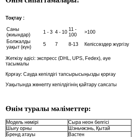
Тоқтау :
Саны
11 -
1 - 3
4 - 10
>100
(жиындар)
100
Болжалды
5
7
8-13
Келіссөздер жүргізу
уақыт (күн)
Жеткізу әдісі: экспресс (DHL, UPS, Fedex), әуе
тасымалы
Қорғау: Сауда кепілдігі тапсырысыңызды қорғау
Уақытында жөнелту кепілдігінің қайтару саясаты
Өнім туралы мәліметтер:
Модель нөмірі
Сыра неон белгісі
Шығу орны
Шэньчжэнь, Қытай
Бренд атауы
Вастен