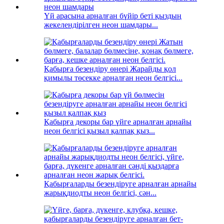
Үй арасына арналған бүйір беті қыздың
жекелендірілген неон шамдары...
Қабырға безендіру өнері Жарайды қол
қимылы төсекке арналған неон белгісі...
Қабырға декоры бар үйге арналған арнайы
неон белгісі қызыл қалпақ қыз...
Қабырғаларды безендіруге арналған арнайы
жарықдиодты неон белгісі, сән...