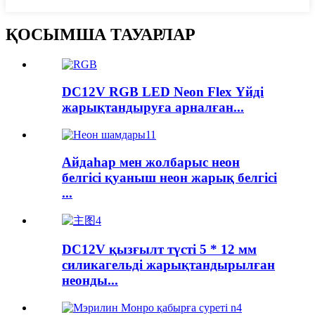
ҚОСЫМША ТАУАРЛАР
DC12V RGB LED Neon Flex Үйді
жарықтандыруға арналған...
Айдаһар мен жолбарыс неон
белгісі қуаныш неон жарық белгісі
...
DC12V қызғылт түсті 5 * 12 мм
силикагельді жарықтандырылған
неонды...