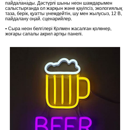
пайдаланады. Дәстүрлі шыны неон шамдарымен
салыстырғанда ол жарқын және қауіпсіз, экологиялық
таза, берік, қуатты үнемдейтін, шу мен жылусыз, 12 В,
пайдалану оңай. сценарийлер.
• Сыра неон белгілері Қолмен жасалған қолөнер,
жоғары сапалы акрил артқы панелі.