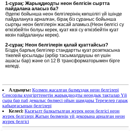
1-сұрақ: Жарықдиодты неон белгісін сыртта
пайдалана аласыз ба?
Әдепкі бойынша неон белгілерінің көпшілігі үй ішінде
пайдалануға арналған, бірақ біз сұраныс бойынша
сыртқы неон белгілерін жасай аламыз.(Неон белгісі су
өткізбейтін болуы керек, қуат көзі су өткізбейтін қуат
көзін пайдалануы керек).
2-сұрақ: Неон белгілерін қалай қуаттайсыз?
Біздің барлық белгілер стандартты қуат розеткасына
тікелей қосылады (әрбір тасымалдаушы ел үшін
ашасы бар) және ол 12 В трансформаторымен бірге
келеді.
Алдыңғы:
Қолмен жасалған балмұздақ неон белгілері
Сенсорлы күңгірттенетін жарықдиодты неондық тақталар Үй
сыра бар паб демалыс бөлмесі ойын шамдары Терезелер гараж
қабырғасының белгілері
Келесі:
Қызғылт балқытылған жүрек неон белгісі неон
жүрек белгілері Жатын бөлменің үй декорына арналған неон
жүрек белгісі