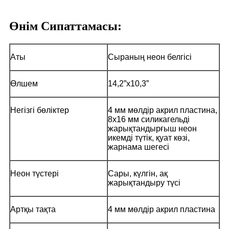
Өнім Сипаттамасы:
Аты
Сыраның неон белгісі
Өлшем
14,2”x10,3”
Негізгі бөліктер
4 мм мөлдір акрил пластина,
8x16 мм силикагельді
жарықтандырғыш неон
икемді түтік, қуат көзі,
жарнама шегесі
Неон түстері
Сары, күлгін, ақ
жарықтандыру түсі
Артқы тақта
4 мм мөлдір акрил пластина