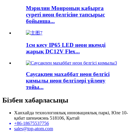
Мэрилин Монроның қабырға
суреті неон белгісіне тапсырыс
бойынша...
1см кесу IP65 LED неон икемді
жарық DC12V Flex...
Саусақпен махаббат неон белгісі
қимылы неон белгілері үйлену
тойы...
Бізбен хабарласыңы
Ханхайда технологиялық инновациялық паркі, Юле 10-
қабат шеньчжэнь 518106, Қытай
+86-18675537756
sales@top-atom.com