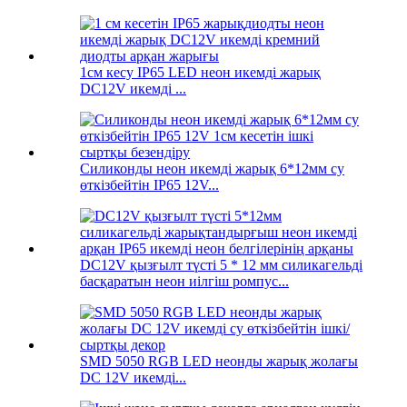
1см кесу IP65 LED неон икемді жарық
DC12V икемді ...
Силиконды неон икемді жарық 6*12мм су
өткізбейтін IP65 12V...
DC12V қызғылт түсті 5 * 12 мм силикагельді
басқаратын неон иілгіш ромпус...
SMD 5050 RGB LED неонды жарық жолағы
DC 12V икемді...