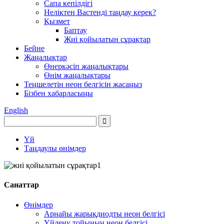
Сапа кепілдігі
Неліктен Вастенді таңдау керек?
Қызмет
Баптау
Жиі қойылатын сұрақтар
Бейне
Жаңалықтар
Өнеркәсіп жаңалықтары
Өнім жаңалықтары
Теңшелетін неон белгісін жасаңыз
Бізбен хабарласыңы
English
Үй
Таңдаулы өнімдер
Санаттар
Өнімдер
Арнайы жарықдиодты неон белгісі
Үйлену тойының неон белгісі