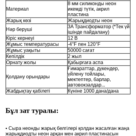
8 мм силиконды неон
Материал
икемді түтік, акрил
пластина
Жарық көзі
Жарықдиодты неон
3A Трансформатор (*Тек үй
Нәр беруші
ішінде пайдалану)
Кіріс кернеуі
12 В
Жұмыс температурасы
-4°F пен 120°F
Жұмыс уақыты
50000 сағат
Кепілдік
2 жыл
Орнату жолы
Қабырғаға аспа
Ғимараттар, дүкендер,
үйлену тойлары,
Қолдану орындары
мектептер, барлар,
автовокзалдар...
Жабдықтау қабілеті
Күніне 1000 дана/дана
Бұл зат туралы:
• Сыра неонды жарық белгілері қолдан жасалған жаңа
жарықдиодты неон арқан мен акрил пластинасын