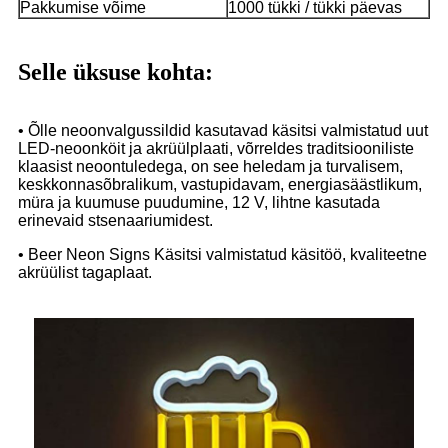
Pakkumise võime
1000 tükki / tükki päevas
Selle üksuse kohta:
• Õlle neoonvalgussildid kasutavad käsitsi valmistatud uut
LED-neoonköit ja akrüülplaati, võrreldes traditsiooniliste
klaasist neoontuledega, on see heledam ja turvalisem,
keskkonnasõbralikum, vastupidavam, energiasäästlikum,
müra ja kuumuse puudumine, 12 V, lihtne kasutada
erinevaid stsenaariumidest.
• Beer Neon Signs Käsitsi valmistatud käsitöö, kvaliteetne
akrüülist tagaplaat.