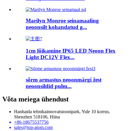
Marilyn Monroe seinamaaling
neoonsilt kohandatud g...
1cm lõikamine IP65 LED Neoon Flex
Light DC12V Flex...
sõrm armastus neoonmärgi žest
neoonsildid pulm...
Võta meiega ühendust
Hanhaida tehnikainnovatsioonipark, Yule 10 korrus,
Shenzhen 518106, Hiina
+86-18675537756
sales@top-atom.com