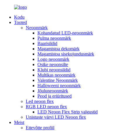
Kodu
Tooted
Neoonmärk
Kohandatud LED-neoonmärk
Pulma neoonmärk
Baarisildid
Magamistoa dekomärk
Magamistoa sisekujundusmärk
Logo neoonmärk
Ostke neoonsilte
Klubi neoonsildid
Multikas neoonmärk
Valentine Neoonmärk
Halloweeni neoonmärk
Jõuluneoonmärk
Peod ja eriüritused
Led neoon flex
RGB LED neoon flex
LED Neoon Flex Strip valgustid
Unistuste värvi LED Neoon flex
Meist
Ettevõtte profiil