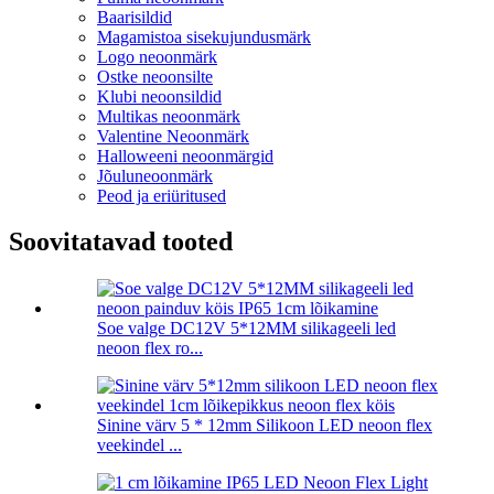
Baarisildid
Magamistoa sisekujundusmärk
Logo neoonmärk
Ostke neoonsilte
Klubi neoonsildid
Multikas neoonmärk
Valentine Neoonmärk
Halloweeni neoonmärgid
Jõuluneoonmärk
Peod ja eriüritused
Soovitatavad tooted
Soe valge DC12V 5*12MM silikageeli led
neoon flex ro...
Sinine värv 5 * 12mm Silikoon LED neoon flex
veekindel ...