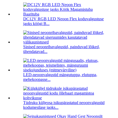
DC12V RGB LED Neoon Flex koduvalgustuse
jaoks köögi B...
Sinised neoonribavalgustid, painduvad lõiked,
ühendatavad...
LED-neoonvalgustid mängutuppa, elutuppa,
mehekoopasse...
Tüdruku küljeosa isikupärastatud neoonvalgustid
kodumesilase jaoks...