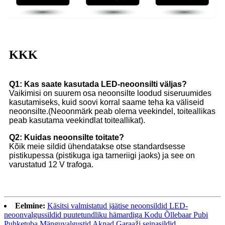
KKK
Q1: Kas saate kasutada LED-neoonsilti väljas?
Vaikimisi on suurem osa neoonsilte loodud siseruumides
kasutamiseks, kuid soovi korral saame teha ka väliseid
neoonsilte.(Neoonmärk peab olema veekindel, toiteallikas
peab kasutama veekindlat toiteallikat).
Q2: Kuidas neoonsilte toitate?
Kõik meie sildid ühendatakse otse standardsesse
pistikupessa (pistikuga iga tarneriigi jaoks) ja see on
varustatud 12 V trafoga.
Eelmine:
Käsitsi valmistatud jäätise neoonsildid LED-
neoonvalgussildid puutetundliku hämardiga Kodu Õllebaar Pubi
Puhketuba Mänguvalgustid Aknad Garaaži seinasildid