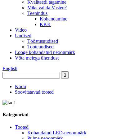
Kvaliteedi tagamine
Miks valida Vasten?
Teenindus
Kohandamine
KKK
Video
Uudised
Tööstusuudised
Tooteuudised
Looge kohandatud neoonmärk
Võta meiega ühendust
English
Kodu
Soovitatavad tooted
Kategooriad
Tooted
Kohandatud LED-neoonmärk
Pulma neoonmärk