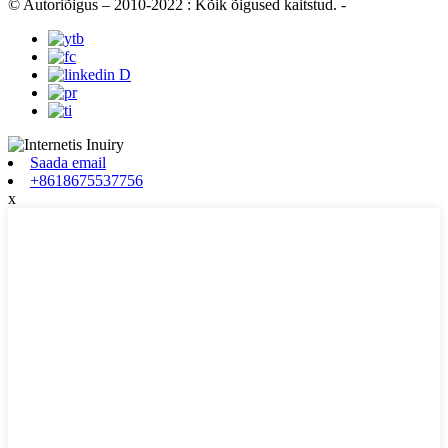
© Autoriõigus – 2010-2022 : Kõik õigused kaitstud.
-
Saada email
+8618675537756
x