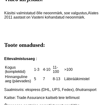
Käsitsi valmistatud õlle neoonmärk, soe valgustus,
Alates
2011 aastast on Vasteni kohandatud neoonmärk.
Toote omadused:
Ettevalmistusaeg :
Kogus
11-
1-3
4-10
>100
(komplektid)
100
Hinnanguline
5
7
8-13
Läbirääkimistel
aeg (päevades)
Saatmisviis: ekspress (DHL, UPS, Fedex), õhutransport
Kaitse: Trade Assurance kaitseb teie tellimust