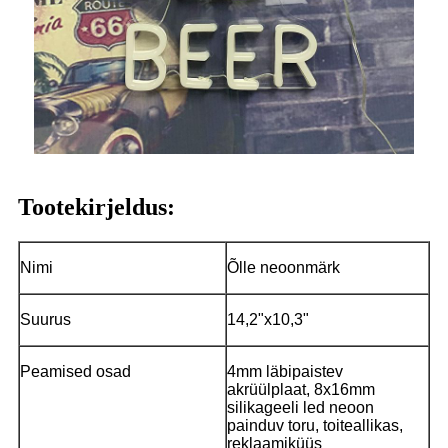
Tootekirjeldus:
Nimi
Õlle neoonmärk
Suurus
14,2"x10,3"
Peamised osad
4mm läbipaistev
akrüülplaat, 8x16mm
silikageeli led neoon
painduv toru, toiteallikas,
reklaamiküüs