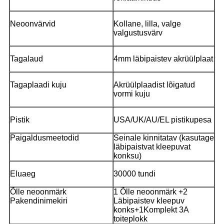
Neoonvärvid
Kollane, lilla, valge
valgustusvärv
Tagalaud
4mm läbipaistev akrüülplaat
Tagaplaadi kuju
Akrüülplaadist lõigatud
vormi kuju
Pistik
USA/UK/AU/EL pistikupesa
Paigaldusmeetodid
Seinale kinnitatav (kasutage
läbipaistvat kleepuvat
konksu)
Eluaeg
30000 tundi
Õlle neoonmärk
1 Õlle neoonmärk +2
Pakendinimekiri
Läbipaistev kleepuv
konks+1Komplekt 3A
toiteplokk