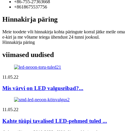
+86-755-27363668
+8618675537756
Hinnakirja päring
Meie toodete või hinnakirja kohta päringute korral jätke meile oma
e-kiri ja me võtame teiega ühendust 24 tunni jooksul.
Hinnakirja päring
viimased uudised
11.05.22
Mis värvi on LED valgusribad?...
11.05.22
Kahte tüüpi tavalised LED-pehmed tuled ...