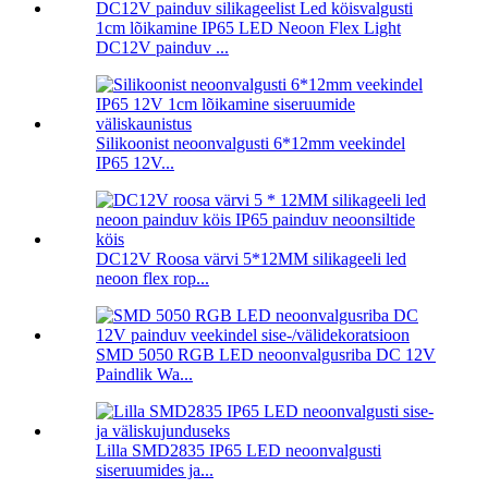
1cm lõikamine IP65 LED Neoon Flex Light
DC12V painduv ...
Silikoonist neoonvalgusti 6*12mm veekindel
IP65 12V...
DC12V Roosa värvi 5*12MM silikageeli led
neoon flex rop...
SMD 5050 RGB LED neoonvalgusriba DC 12V
Paindlik Wa...
Lilla SMD2835 IP65 LED neoonvalgusti
siseruumides ja...