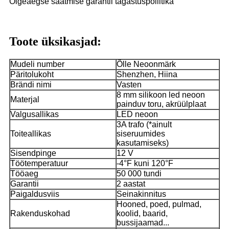
Õigeaegse saatmise garantii tagastuspoliitika
Toote üksikasjad:
Mudeli number
Õlle Neoonmärk
Päritolukoht
Shenzhen, Hiina
Brändi nimi
Vasten
8 mm silikoon led neoon
Materjal
painduv toru, akrüülplaat
Valgusallikas
LED neoon
3A trafo (*ainult
Toiteallikas
siseruumides
kasutamiseks)
Sisendpinge
12 V
Töötemperatuur
-4°F kuni 120°F
Tööaeg
50 000 tundi
Garantii
2 aastat
Paigaldusviis
Seinakinnitus
Hooned, poed, pulmad,
Rakenduskohad
koolid, baarid,
bussijaamad...