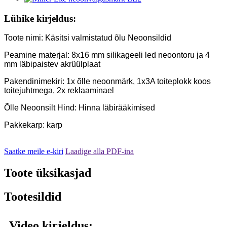
Lühike kirjeldus:
Toote nimi: Käsitsi valmistatud õlu Neoonsildid
Peamine materjal: 8x16 mm silikageeli led neoontoru ja 4
mm läbipaistev akrüülplaat
Pakendinimekiri: 1x õlle neoonmärk, 1x3A toiteplokk koos
toitejuhtmega, 2x reklaaminael
Õlle Neoonsilt Hind: Hinna läbirääkimised
Pakkekarp: karp
Saatke meile e-kiri
Laadige alla PDF-ina
Toote üksikasjad
Tootesildid
Video kirjeldus: