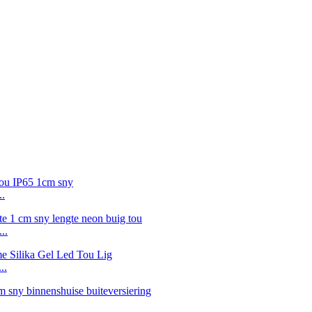
..
..
..