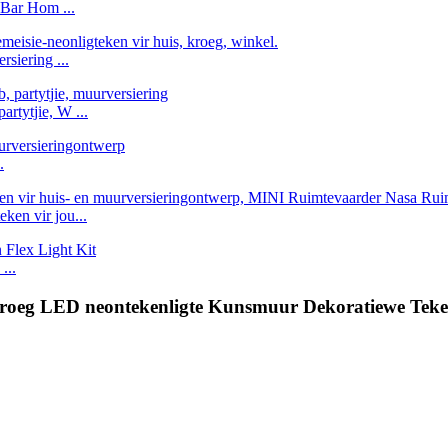
Bar Hom ...
siering ...
artytjie, W ...
.
en vir jou...
...
kroeg LED neontekenligte Kunsmuur Dekoratiewe Teke