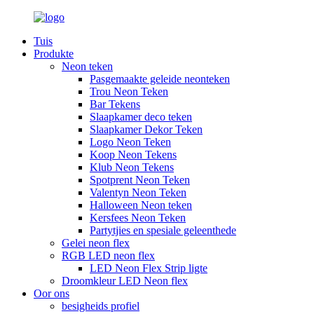
Tuis
Produkte
Neon teken
Pasgemaakte geleide neonteken
Trou Neon Teken
Bar Tekens
Slaapkamer deco teken
Slaapkamer Dekor Teken
Logo Neon Teken
Koop Neon Tekens
Klub Neon Tekens
Spotprent Neon Teken
Valentyn Neon Teken
Halloween Neon teken
Kersfees Neon Teken
Partytjies en spesiale geleenthede
Gelei neon flex
RGB LED neon flex
LED Neon Flex Strip ligte
Droomkleur LED Neon flex
Oor ons
besigheids profiel