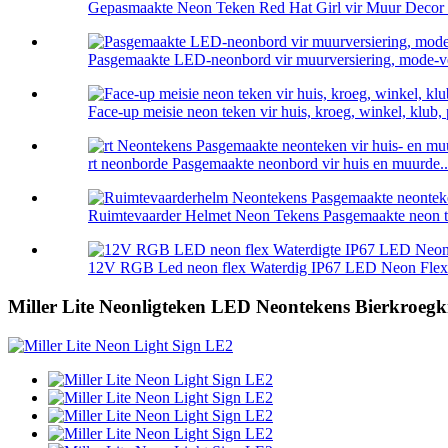
Gepasmaakte Neon Teken Red Hat Girl vir Muur Decor 
Pasgemaakte LED-neonbord vir muurversiering, mode-ver
Face-up meisie neon teken vir huis, kroeg, winkel, klub, p
rt neonborde Pasgemaakte neonbord vir huis en muurde..
Ruimtevaarder Helmet Neon Tekens Pasgemaakte neon tek
12V RGB Led neon flex Waterdig IP67 LED Neon Flex 
Miller Lite Neonligteken LED Neontekens Bierkroeg