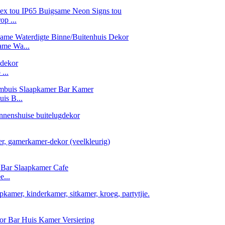
op ...
me Wa...
...
is B...
e...