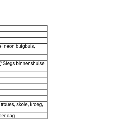
ei neon buigbuis,
 (*Slegs binnenshuise
troues, skole, kroeg,
per dag