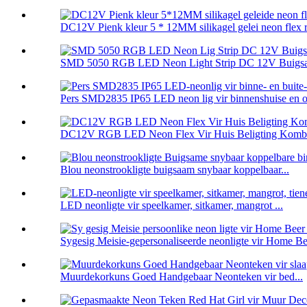
DC12V Pienk kleur 5 * 12MM silikagel gelei neon flex r
SMD 5050 RGB LED Neon Light Strip DC 12V Buigsa
Pers SMD2835 IP65 LED neon lig vir binnenshuise en o 
DC12V RGB LED Neon Flex Vir Huis Beligting Kombu
Blou neonstrookligte buigsaam snybaar koppelbaar...
LED neonligte vir speelkamer, sitkamer, mangrot ...
Sygesig Meisie-gepersonaliseerde neonligte vir Home Be
Muurdekorkuns Goed Handgebaar Neonteken vir bed...