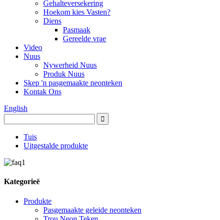
Gehalteversekering
Hoekom kies Vasten?
Diens
Pasmaak
Gereelde vrae
Video
Nuus
Nywerheid Nuus
Produk Nuus
Skep 'n pasgemaakte neonteken
Kontak Ons
English
Tuis
Uitgestalde produkte
Kategorieë
Produkte
Pasgemaakte geleide neonteken
Trou Neon Teken