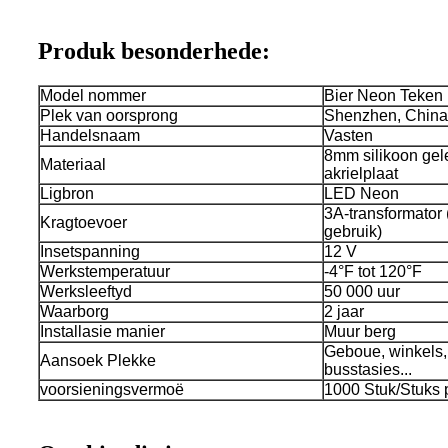
Produk besonderhede:
Model nommer
Bier Neon Teken
Plek van oorsprong
Shenzhen, China
Handelsnaam
Vasten
8mm silikoon gel
Materiaal
akrielplaat
Ligbron
LED Neon
3A-transformator
Kragtoevoer
gebruik)
Insetspanning
12 V
Werkstemperatuur
-4°F tot 120°F
Werksleeftyd
50 000 uur
Waarborg
2 jaar
Installasie manier
Muur berg
Geboue, winkels, 
Aansoek Plekke
busstasies...
voorsieningsvermoë
1000 Stuk/Stuks 