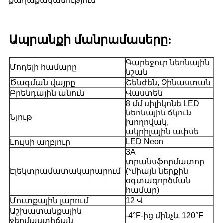
քաղաքականություն
Ապրանքի մանրամասերը:
Գարեջուր նեոնային
Մոդելի համարը
նշան
Ծագման վայրը
Շենժեն, Չինաստան
Բրենդային անուն
Վաստեն
8 մմ սիլիկոնե LED
նեոնային ճկուն
Նյութ
խողովակ,
ակրիլային ափսե
LED Neon
Լույսի աղբյուր
3A
տրանսֆորմատոր
Էլեկտրամատակարարում
(*միայն ներքին
օգտագործման
համար)
Մուտքային լարում
12 Վ
Աշխատանքային
-4°F-ից մինչև 120°F
ջերմաստիճան