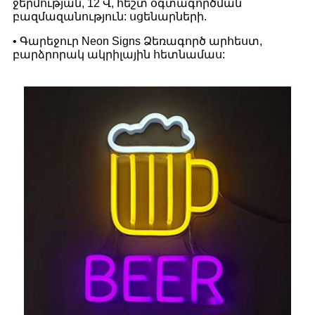
ջերմության, 12 Վ, հեշտ օգտագործման
բազմազանություն: սցենարների.
• Գարեջուր Neon Signs Ձեռագործ արհեստ,
բարձրորակ ակրիլային հետնամաս: