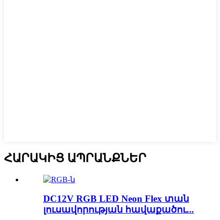
ՀԱՐԱԿԻՑ ԱՊՐԱՆՔՆԵՐ
DC12V RGB LED Neon Flex տան
լուսավորության հավաքածու...