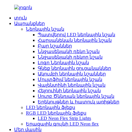
տուն
Ապրանքներ
Նեոնային նշան
Պատվերով LED նեոնային նշան
Հարսանեկան նեոնային նշան
Բար նշաններ
Ննջասենյակի դեկո նշան
Ննջասենյակի դեկոր նշան
Լոգո Նեոնային նշան
Գնեք նեոնային ցուցանակներ
Ակումբի նեոնային նշաններ
Մուլտֆիլմ նեոնային նշան
Վալենտինի նեոնային նշան
Հելոուինի նեոնային նշան
Սուրբ Ծննդյան նեոնային նշան
Երեկույթներ և հատուկ առիթներ
LED նեոնային ֆլեքս
RGB LED նեոնային ֆլեքս
LED Neon Flex Strip Lights
Երազային գույնի LED Neon flex
Մեր մասին