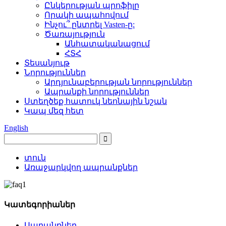
Ընկերության պրոֆիլը
Որակի ապահովում
Ինչու՞ ընտրել Vasten-ը:
Ծառայություն
Անհատականացում
ՀՏՀ
Տեսանյութ
Նորություններ
Արդյունաբերության նորություններ
Ապրանքի նորություններ
Ստեղծեք հատուկ նեոնային նշան
Կապ մեզ հետ
English
տուն
Առաջարկվող ապրանքներ
Կատեգորիաներ
Ապրանքներ