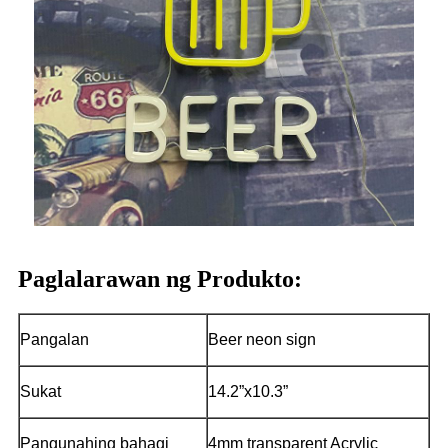
Paglalarawan ng Produkto:
Pangalan
Beer neon sign
Sukat
14.2”x10.3”
Pangunahing bahagi
4mm transparent Acrylic