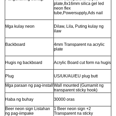
plate,8x16mm silica gel led
neon flex
tube,Powersupply,Ads nail
Mga kulay neon
Dilaw, Lila, Puting kulay ng
ilaw
Backboard
4mm Transparent na acrylic
plate
Hugis ng backboard
Acrylic Board cut form na hugis
Plug
US/UK/AU/EU plug butt
Mga paraan ng pag-install
Wall mounted (Gumamit ng
transparent sticky hook)
Haba ng buhay
30000 oras
Beer neon sign Listahan
1 Beer neon sign +2
ng pag-iimpake
Transparent na sticky