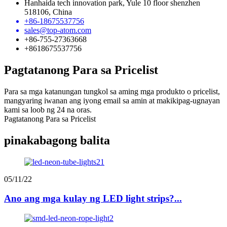
Hanhaida tech innovation park, Yule 10 floor shenzhen
518106, China
+86-18675537756
sales@top-atom.com
+86-755-27363668
+8618675537756
Pagtatanong Para sa Pricelist
Para sa mga katanungan tungkol sa aming mga produkto o pricelist,
mangyaring iwanan ang iyong email sa amin at makikipag-ugnayan
kami sa loob ng 24 na oras.
Pagtatanong Para sa Pricelist
pinakabagong balita
05/11/22
Ano ang mga kulay ng LED light strips?...