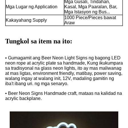
Mga Gusali, Tindahan,
Mga Lugar ng Application
Kasal, Mga Paaralan, Bar,
Mga Istasyon ng Bus...
1000 Piece/Pieces bawat
Kakayahang Supply
Araw
Tungkol sa item na ito:
• Gumagamit ang Beer Neon Light Signs ng bagong LED
neon rope at acrylic plate sa handmade, Kung ikukumpara
sa tradisyonal na glass neon lights, ito ay mas maliwanag
at mas ligtas, environment friendly, matibay, power saving,
walang ingay at walang init, 12V, madaling gamitin ng
iba't ibang uri. ng mga senaryo.
• Beer Neon Signs Handmade craft, mataas na kalidad na
acrylic backplane.