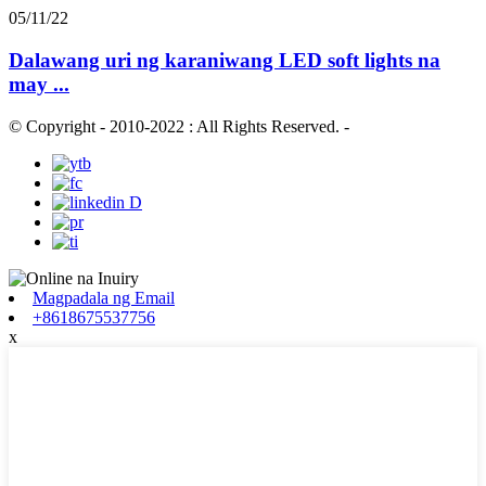
05/11/22
Dalawang uri ng karaniwang LED soft lights na
may ...
© Copyright - 2010-2022 : All Rights Reserved.
-
Magpadala ng Email
+8618675537756
x