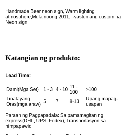
Handmade Beer neon sign, Warm lighting
atmosphere,
Mula noong 2011, i-vasten ang custom na
Neon sign.
Katangian ng produkto:
Lead Time:
11 -
Dami(Mga Set)
1 - 3
4 - 10
>100
100
Tinatayang
Upang mapag-
5
7
8-13
Oras(mga araw)
usapan
Paraan ng Pagpapadala: Sa pamamagitan ng
express(DHL, UPS, Fedex), Transportasyon sa
himpapawid