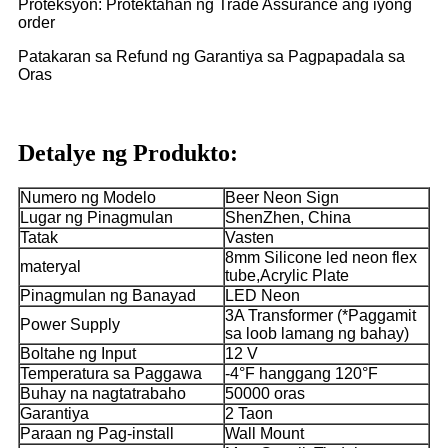
Proteksyon: Protektahan ng Trade Assurance ang iyong
order
Patakaran sa Refund ng Garantiya sa Pagpapadala sa
Oras
Detalye ng Produkto:
Numero ng Modelo
Beer Neon Sign
Lugar ng Pinagmulan
ShenZhen, China
Tatak
Vasten
8mm Silicone led neon flex
materyal
tube,Acrylic Plate
Pinagmulan ng Banayad
LED Neon
3A Transformer (*Paggamit
Power Supply
sa loob lamang ng bahay)
Boltahe ng Input
12 V
Temperatura sa Paggawa
-4°F hanggang 120°F
Buhay na nagtatrabaho
50000 oras
Garantiya
2 Taon
Paraan ng Pag-install
Wall Mount