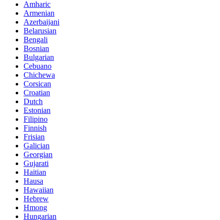
Amharic
Armenian
Azerbaijani
Belarusian
Bengali
Bosnian
Bulgarian
Cebuano
Chichewa
Corsican
Croatian
Dutch
Estonian
Filipino
Finnish
Frisian
Galician
Georgian
Gujarati
Haitian
Hausa
Hawaiian
Hebrew
Hmong
Hungarian