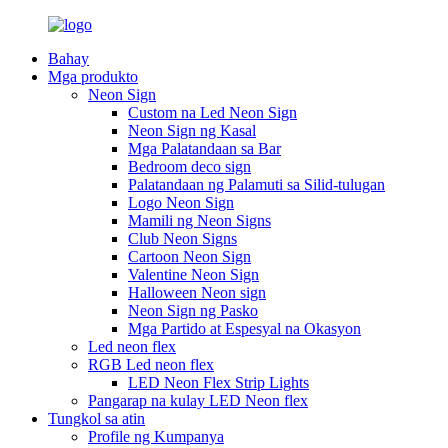
Bahay
Mga produkto
Neon Sign
Custom na Led Neon Sign
Neon Sign ng Kasal
Mga Palatandaan sa Bar
Bedroom deco sign
Palatandaan ng Palamuti sa Silid-tulugan
Logo Neon Sign
Mamili ng Neon Signs
Club Neon Signs
Cartoon Neon Sign
Valentine Neon Sign
Halloween Neon sign
Neon Sign ng Pasko
Mga Partido at Espesyal na Okasyon
Led neon flex
RGB Led neon flex
LED Neon Flex Strip Lights
Pangarap na kulay LED Neon flex
Tungkol sa atin
Profile ng Kumpanya