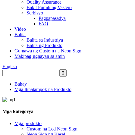
Quality Assurance
Bakit Pumili ng Vasten?
Serbisyo
Pagpapasadya
FAQ
Video
Balita
Balita sa Industriya
Balita ng Produkto
Gumawa ng Custom na Neon Sign
Makipag-ugnayan sa amin
English
Bahay
Mga Itinatampok na Produkto
Mga kategorya
Mga produkto
Custom na Led Neon Sign
Neon Sign ng Kasal