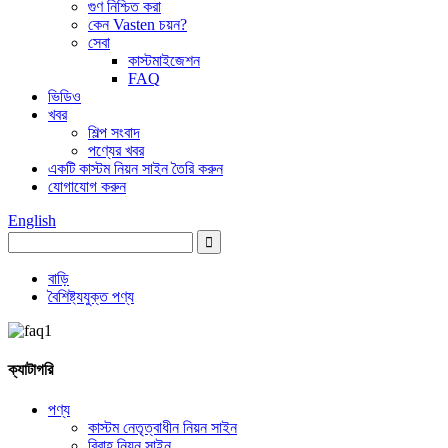
গুণ নিশ্চিত করা
কেন Vasten চয়ন?
সেবা
কাস্টমাইজেশন
FAQ
ভিডিও
খবর
শিল্প সংবাদ
পণ্যের খবর
একটি কাস্টম নিয়ন সাইন তৈরি করুন
যোগাযোগ করুন
English
বাড়ি
বৈশিষ্ট্যযুক্ত পণ্য
ক্যাটাগরি
পণ্য
কাস্টম নেতৃত্বাধীন নিয়ন সাইন
বিবাহ নিয়ন সাইন