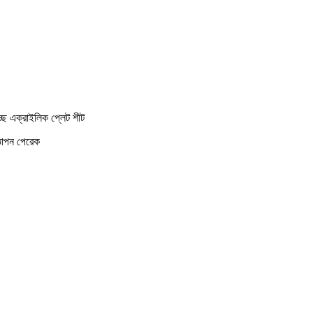
চ্ছ এক্রাইলিক প্লেট শীট
্ঞাপন পেরেক