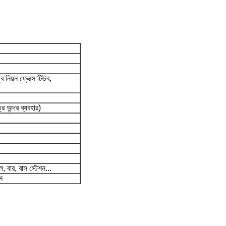
 নিয়ন ফ্লেক্স টিউব,
্র অন্দর ব্যবহার)
, বার, বাস স্টেশন...
স