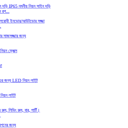
 রপ...
.
.