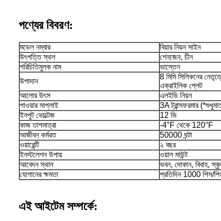
পণ্যের বিবরণ:
মডেল নম্বার
বিয়ার নিয়ন সাইন
উৎপত্তি স্থল
শেনজেন, চীন
পরিচিতিমুলক নাম
ভাস্তেন
8 মিমি সিলিকনের নেতৃত্বে
উপাদান
এক্রাইলিক প্লেট
আলোর উৎস
এলইডি নিয়ন
পাওয়ার সাপ্লাই
3A ট্রান্সফরমার (*শুধুমাত
ইনপুট ভোল্টেজ
12 ভি
কাজ তাপমাত্রা
-4°F থেকে 120°F
আজীবন কর্মরত
50000 ঘন্টা
ওয়ারেন্টি
২ বছর
ইনস্টলেশন উপায়
ওয়াল মাউন্ট
আবেদন স্থান
ভবন, দোকান, বিবাহ, স্কুল
যোগানের ক্ষমতা
প্রতিদিন 1000 পিস/পি
এই আইটেম সম্পর্কে: