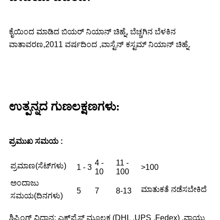
ಕೈಯಿಂದ ಮಾಡಿದ ಬಿಯರ್ ನಿಯಾನ್ ಚಿಹ್ನೆ, ಬೆಚ್ಚಗಿನ ಬೆಳಕಿನ
ವಾತಾವರಣ,
2011 ವರ್ಷದಿಂದ ,ವಾಸ್ಟೆನ್ ಕಸ್ಟಮ್ ನಿಯಾನ್ ಚಿಹ್ನೆ.
ಉತ್ಪನ್ನದ ಗುಣಲಕ್ಷಣಗಳು:
ಪ್ರಮುಖ ಸಮಯ :
4 -
11 -
ಪ್ರಮಾಣ(ಸೆಟ್‌ಗಳು)
1 - 3
>100
10
100
ಅಂದಾಜು
ಮಾತುಕತೆ ನಡೆಸಬೇಕಿದೆ
5
7
8-13
ಸಮಯ(ದಿನಗಳು)
ಶಿಪ್ಪಿಂಗ್ ವಿಧಾನ: ಎಕ್ಸ್‌ಪ್ರೆಸ್ ಮೂಲಕ (DHL ,UPS ,Fedex) ,ವಾಯು