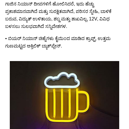
ಗಾಜಿನ ನಿಯಾನ್ ದೀಪಗಳಿಗೆ ಹೋಲಿಸಿದರೆ, ಇದು ಹೆಚ್ಚು
ಪ್ರಕಾಶಮಾನವಾಗಿದೆ ಮತ್ತು ಸುರಕ್ಷಿತವಾಗಿದೆ, ಪರಿಸರ ಸ್ನೇಹಿ, ಬಾಳಿಕೆ
ಬರುವ, ವಿದ್ಯುತ್ ಉಳಿತಾಯ, ಶಬ್ದ ಮತ್ತು ಶಾಖವಿಲ್ಲ, 12V, ವಿವಿಧ
ಬಳಸಲು ಸುಲಭವಾಗಿದೆ ಸನ್ನಿವೇಶಗಳ.
• ಬಿಯರ್ ನಿಯಾನ್ ಚಿಹ್ನೆಗಳು ಕೈಯಿಂದ ಮಾಡಿದ ಕ್ರಾಫ್ಟ್, ಉತ್ತಮ
ಗುಣಮಟ್ಟದ ಅಕ್ರಿಲಿಕ್ ಬ್ಯಾಕ್‌ಪ್ಲೇನ್.