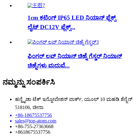
1cm ಕಟಿಂಗ್ IP65 LED ನಿಯಾನ್ ಫ್ಲೆಕ್ಸ್
ಲೈಟ್ DC12V ಫ್ಲೆಕ್ಸ್...
ಫಿಂಗರ್ ಲವ್ ನಿಯಾನ್ ಚಿಹ್ನೆ ಗೆಸ್ಚರ್ ನಿಯಾನ್
ಚಿಹ್ನೆಗಳು ಮದುವೆ...
ನಮ್ಮನ್ನು ಸಂಪರ್ಕಿಸಿ
ಹನ್ಹೈಡಾ ಟೆಕ್ ಇನ್ನೋವೇಶನ್ ಪಾರ್ಕ್, ಯೂಲ್ 10 ಮಹಡಿ ಶೆನ್ಜೆನ್
518106, ಚೀನಾ
+86-18675537756
sales@top-atom.com
+86-755-27363668
+8618675537756