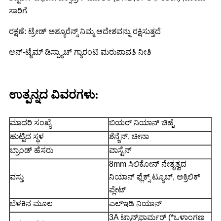
ಸಾರಿಗೆ
ರಕ್ಷಣೆ: ಟ್ರೇಡ್ ಅಶ್ಯೂರೆನ್ಸ್ ನಿಮ್ಮ ಆದೇಶವನ್ನು ರಕ್ಷಿಸುತ್ತದೆ
ಆನ್-ಟೈಮ್ ಡಿಸ್ಪ್ಯಾಚ್ ಗ್ಯಾರಂಟಿ ಮರುಪಾವತಿ ನೀತಿ
ಉತ್ಪನ್ನದ ವಿವರಗಳು:
ಮಾದರಿ ಸಂಖ್ಯೆ
ಬಿಯರ್ ನಿಯಾನ್ ಚಿಹ್ನೆ
ಹುಟ್ಟಿದ ಸ್ಥಳ
ಶೆನ್ಜೆನ್, ಚೀನಾ
ಬ್ರಾಂಡ್ ಹೆಸರು
ವಾಸ್ಟೆನ್
8mm ಸಿಲಿಕೋನ್ ನೇತೃತ್ವದ
ವಸ್ತು
ನಿಯಾನ್ ಫ್ಲೆಕ್ಸ್ ಟ್ಯೂಬ್, ಅಕ್ರಿಲಿಕ್
ಪ್ಲೇಟ್
ಬೆಳಕಿನ ಮೂಲ
ಎಲ್ಇಡಿ ನಿಯಾನ್
3A ಟ್ರಾನ್ಸ್‌ಫಾರ್ಮರ್ (*ಒಳಾಂಗಣ