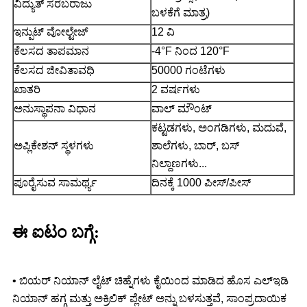
ವಿದ್ಯುತ್ ಸರಬರಾಜು
ಬಳಕೆಗೆ ಮಾತ್ರ)
ಇನ್ಪುಟ್ ವೋಲ್ಟೇಜ್
12 ವಿ
ಕೆಲಸದ ತಾಪಮಾನ
-4°F ನಿಂದ 120°F
ಕೆಲಸದ ಜೀವಿತಾವಧಿ
50000 ಗಂಟೆಗಳು
ಖಾತರಿ
2 ವರ್ಷಗಳು
ಅನುಸ್ಥಾಪನಾ ವಿಧಾನ
ವಾಲ್ ಮೌಂಟ್
ಕಟ್ಟಡಗಳು, ಅಂಗಡಿಗಳು, ಮದುವೆ,
ಅಪ್ಲಿಕೇಶನ್ ಸ್ಥಳಗಳು
ಶಾಲೆಗಳು, ಬಾರ್, ಬಸ್
ನಿಲ್ದಾಣಗಳು...
ಪೂರೈಸುವ ಸಾಮರ್ಥ್ಯ
ದಿನಕ್ಕೆ 1000 ಪೀಸ್/ಪೀಸ್
ಈ ಐಟಂ ಬಗ್ಗೆ:
• ಬಿಯರ್ ನಿಯಾನ್ ಲೈಟ್ ಚಿಹ್ನೆಗಳು ಕೈಯಿಂದ ಮಾಡಿದ ಹೊಸ ಎಲ್ಇಡಿ
ನಿಯಾನ್ ಹಗ್ಗ ಮತ್ತು ಅಕ್ರಿಲಿಕ್ ಪ್ಲೇಟ್ ಅನ್ನು ಬಳಸುತ್ತವೆ, ಸಾಂಪ್ರದಾಯಿಕ