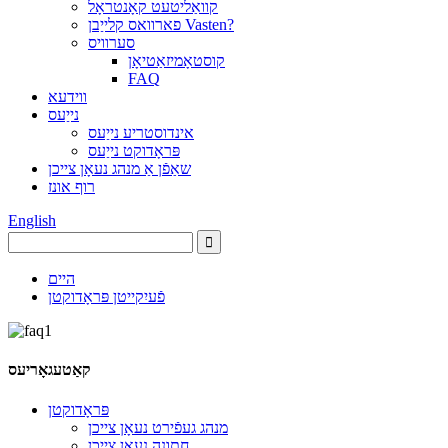
קוואַליטעט קאָנטראָל
פארוואס קלייַבן Vasten?
סערוויס
קוסטאָמיזאַטיאָן
FAQ
ווידעא
נייַעס
אינדוסטריע נייַעס
פּראָדוקט נייַעס
שאַפֿן אַ מנהג נעאָן צייכן
רוף אונז
English
היים
פֿעיִקייטן פּראָדוקטן
קאַטעגאָריעס
פּראָדוקטן
מנהג געפֿירט נעאָן צייכן
חתונה נעאָן צייכן