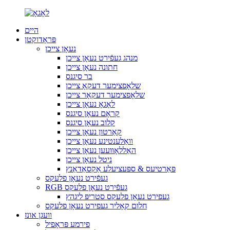
היים
פּראָדוקטן
נעאָן צייכן
מנהג געפֿירט נעאָן צייכן
חתונה נעאָן צייכן
בר סיגנס
שלאָפצימער דעקאָ צייכן
שלאָפצימער דעקאָר צייכן
לאָגאָ נעאָן צייכן
קראָם נעאָן סיגנס
קלוב נעאָן סיגנס
קאַרטון נעאָן צייכן
וואַלענטינע נעאָן צייכן
האַללאָוועען נעאָן צייכן
ניטל נעאָן צייכן
פּאַרטיעס & ספּעציעלע אַקסאַדאַנץ
געפֿירט נעאָן פלעקס
RGB געפֿירט נעאָן פלעקס
געפירט נעאָן פלעקס סטריפּ ליגהץ
חלום קאָליר געפירט נעאָן פלעקס
וועגן אונז
פירמע פּראָפיל