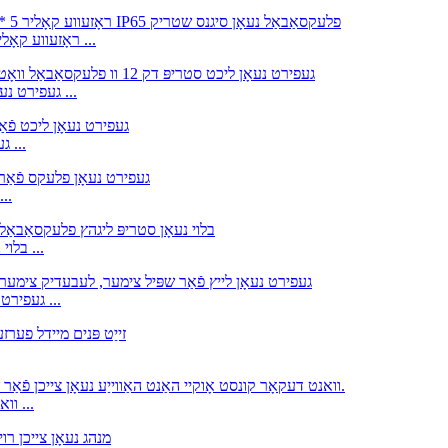
DC12V ראָזעווע קאָליר 5 * 12 מם סיליקאַ געל געפירט נעאָן פלעקס ראַפּ ...
SMD 5050 RGB געפירט נעאָן ליכט סטריפּ דק 12 וו פלעקסאַבאַל וואַ ...
לילאַ SMD2835 IP65 געפירט נעאָן ליכט פֿאַר דרינענדיק & אָ ...
DC12V RGB געפירט נעאָן פלעקס פֿאַר היים ליי
בלוי נעאָן סטריפּ ליגהץ פלעקסאַבאַל קאַטטאַבלע קאָננעקטאַבלע ...
געפירט נעאָן לייץ פֿאַר שפּיל צימער, לעבעדיק צימער, מענטש קאַווע ...
וואנט דעקאָר קונסט אָוקיי האַנט האַווייַע נעאָן צייכן פֿאַר בעדרו ...