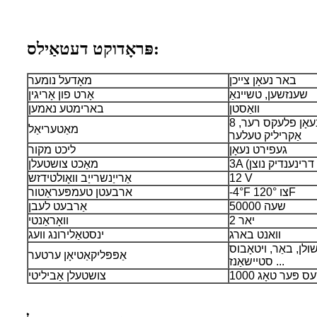
פּראָדוקט דעטאַילס:
באר נעאָן צייכן
מאָדעל נומער
שענזשען, טשיינאַ
אָרט פון אָריגין
וואַסטן
בארימטע נאמען
8 מם סיליקאָנע געפֿירט נעאָן פלעקס רער,
מאַטעריאַל
אַקריליק טעלער
געפירט נעאָן
ליכט מקור
 דרינענדיק נוצן)
מאַכט צושטעלן
12 V
אַרייַנשרייַב וואָולטידזש
-4°F צו 120°F
ארבעטן טעמפּעראַטור
50000 שעה
אַרבעט לעבן
2 יאר
וואָראַנטי
וואנט בארג
ינסטאַלירונג וועג
ולן, באַר, ויטאָבוס
אַפּפּליקאַטיאָן ערטער
סטיישאַנז ...
יעסעס פּער טאָג
צושטעלן אַביליטי