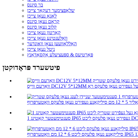
בר סיגנס
שלאָפצימער דעקאָר צייכן
לאָגאָ נעאָן צייכן
קראָם נעאָן סיגנס
קלוב נעאָן סיגנס
קאַרטון נעאָן צייכן
וואַלענטינע נעאָן צייכן
האַללאָוועען נעאָן וואונדער
ניטל נעאָן צייכן
פּאַרטיעס & ספּעציעלע אַקסאַדאַנץ
פיטשערד פּראָדוקטן