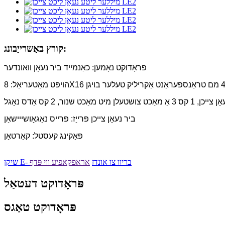
קורץ באַשרייַבונג:
פּראָדוקט נאָמען: כאַנמייד ביר נעאָן וואונדער
ביר נעאָן צייכן פּרייַז: פּרייס נאַגאָושייישאַן
פּאַקינג קעסטל: קאַרטאַן
שיקן E- בריוו צו אונדז
אראפקאפיע ווי פּדף
פּראָדוקט דעטאַל
פּראָדוקט טאַגס