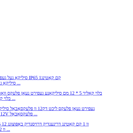
וואַרעם ווייַס DC12V 5*12MM סיליקאַ געל געפירט נעאָן פלעקס ראָ ...
בלוי קאָליר 5 * 12 מם סיליקאָנע געפירט נעאָן פלעקס וואָטערפּרוף ...
1 סענטימעטער קאַטינג IP65 געפירט נעאָן פלעקס ליכט DC12V פלעקסאַבאַל ...
סיליקאָנע נעאָן פלעקס ליכט 6 * 12 מם וואָטערפּרוף IP65 12 וו ...