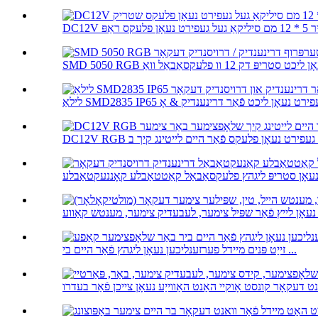
טינג קיך ב ...
זייַט פּנים מיידל פערזענליכען נעאָן ליגהץ פֿאַר היים בי ...