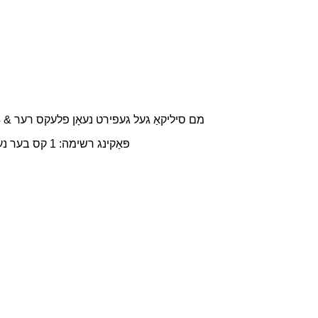
הויפּט מאַטעריאַל: 8X16 מם סיליקאַ געל געפירט נעאָן פלעקס רער & 4 מם טראַנספּעראַנט אַקריליק טעלער בויגן
פּאַקינג רשימה: 1 קס בער נעאָן צייכן, 1 קס 3 אַ מאַכט צושטעלן מיט מאַכט שנור, 2 קס אַדס נאָגל