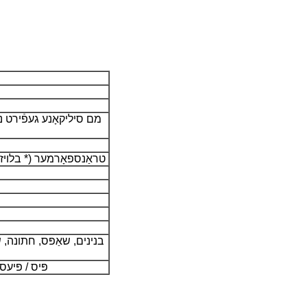
3A טראַנספאָרמער (* בלויז
בנינים, שאַפּס, חתונה, ש
1000 פּיס / פּ