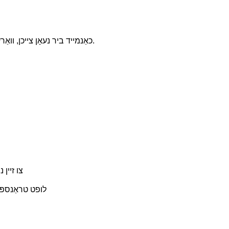
זינט 2011 יאָר, וואַסטען מנהג נעאָן צייכן.
כאַנמייד ביר נעאָן צייכן, ווא
צו זיין נ
שיפּינג אופֿן: דורך עקספּרעסס ( UPS, Fedex