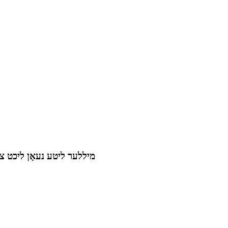
מיללער ליטע נעאָן ליכט ציי