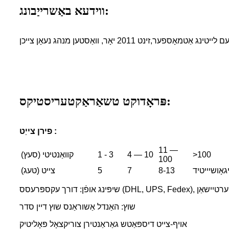
ווידעא באַשרייַבונג:
ַרעם לייטינג אַטמאָספער,
פּראָדוקט טשאַראַקטעריסטיקס:
פירן צייַט :
11 —
>100
4 — 10
1 - 3
קוואַנטיטי (סעץ)
100
יגאָושיייטיד
8-13
7
5
צייט (טעג)
DHL,), לופט טראַנספּערטיישאַן
שוץ: האַנדל אַשוראַנס שוץ דיין סדר
אויף-צייט דיספּאַטש גאַראַנטירן צוריקצאָל פּאָליטיק