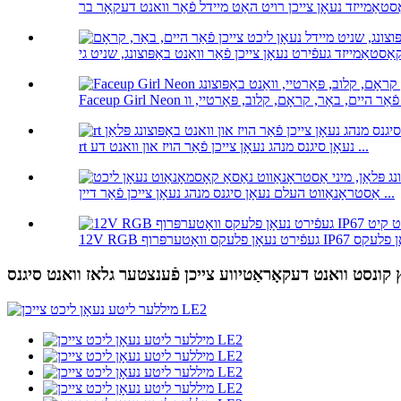
rt נעאָן סיגנס מנהג נעאָן צייכן פֿאַר הויז און וואנט דע ...
אַסטראָנאַווט העלם נעאָן סיגנס מנהג נעאָן צייכן פֿאַר דיין ...
 קונסט וואנט דעקאָראַטיווע צייכן פֿענצטער גלאז וואנט סיגנס