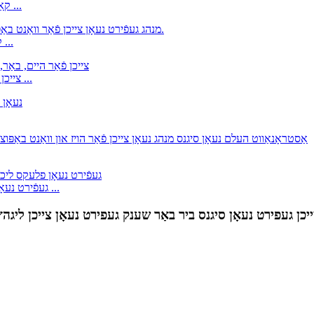
קאַסטאַמייזד נעאָן צייכן רויט האַט מיידל פֿאַר וואנט דעקאָר בר ...
קאַסטאַמייזד געפֿירט נעאָן צייכן פֿאַר וואַנט באַפּוצונג, שניט גי ...
Faceup Girl Neon צייכן פֿאַר היים, באַר, קראָם, קלוב, פּאַרטיי, וו ...
12V RGB געפֿירט נעאָן פלעקס וואָטערפּרוף IP67 געפֿירט נעאָן פלעקס ...
כן געפירט נעאָן סיגנס ביר באַר שענק געפירט נעאָן צייכן ליגהץ