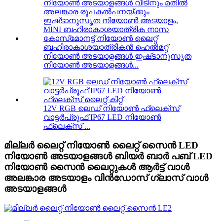
ബഹിരാകാശയാത്രികൻ ഹെൽമറ്റ്
നിയോൺ അടയാളങ്ങൾ ഇഷ്‌ടാനുസൃത
നിയോൺ അടയാളങ്ങൾ...
12V RGB ലെഡ് നിയോൺ ഫ്ലെക്സ്
വാട്ടർപ്രൂഫ് IP67 LED നിയോൺ
ഫ്ലെക്സ് ...
മില്ലർ ലൈറ്റ് നിയോൺ ലൈറ്റ് സൈൻ LED
നിയോൺ അടയാളങ്ങൾ ബിയർ ബാർ പബ് LED
നിയോൺ സൈൻ ലൈറ്റുകൾ ആർട്ട് വാൾ
അലങ്കാര അടയാളം വിൻഡോസ് ഗ്ലാസ് വാൾ
അടയാളങ്ങൾ