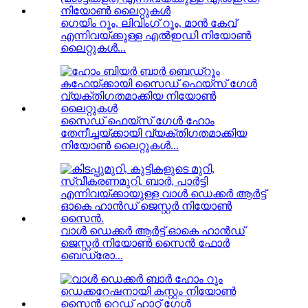
ഗെയിം റൂം, ലിവിംഗ് റൂം, മാൻ കേവ്
എന്നിവയ്ക്കുള്ള എൽഇഡി നിയോൺ
ലൈറ്റുകൾ...
സൈഡ് ഫെയ്‌സ് ഗേൾ ഹോം
തേനീച്ചയ്‌ക്കായി വ്യക്തിഗതമാക്കിയ
നിയോൺ ലൈറ്റുകൾ...
വാൾ ഡെക്കർ ആർട്ട് ഓകെ ഹാൻഡ്
ജെസ്റ്റർ നിയോൺ സൈൻ ഫോർ
ബെഡ്രോ...