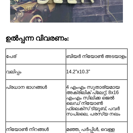
ഉൽപ്പന്ന വിവരണം:
പേര്
ബിയർ നിയോൺ അടയാളം
വലിപ്പം
14.2”x10.3”
പ്രധാന ഭാഗങ്ങൾ
4 എംഎം സുതാര്യമായ
അക്രിലിക് പ്ലേറ്റ്, 8x16
എംഎം സിലിക്ക ജെൽ
ലെഡ് നിയോൺ
ഫ്ലെക്സ് ട്യൂബ്, പവർ
സപ്ലൈ, പരസ്യ നഖം
നിയോൺ നിറങ്ങൾ
മഞ്ഞ, പർപ്പിൾ, വെള്ള