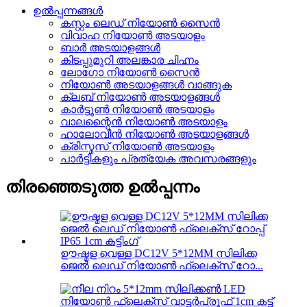
ഉൽപ്പന്നങ്ങൾ
കസ്റ്റം ലെഡ് നിയോൺ സൈൻ
വിവാഹ നിയോൺ അടയാളം
ബാർ അടയാളങ്ങൾ
കിടപ്പുമുറി അലങ്കാര ചിഹ്നം
ലോഗോ നിയോൺ സൈൻ
നിയോൺ അടയാളങ്ങൾ വാങ്ങുക
ക്ലബ് നിയോൺ അടയാളങ്ങൾ
കാർട്ടൂൺ നിയോൺ അടയാളം
വാലന്റൈൻ നിയോൺ അടയാളം
ഹാലോവീൻ നിയോൺ അടയാളങ്ങൾ
ക്രിസ്മസ് നിയോൺ അടയാളം
പാർട്ടികളും പ്രത്യേക അവസരങ്ങളും
തിരഞ്ഞെടുത്ത ഉൽപ്പന്നം
ഊഷ്മള വെള്ള DC12V 5*12MM സിലിക്ക
ജെൽ ലെഡ് നിയോൺ ഫ്ലെക്സ് റോ...