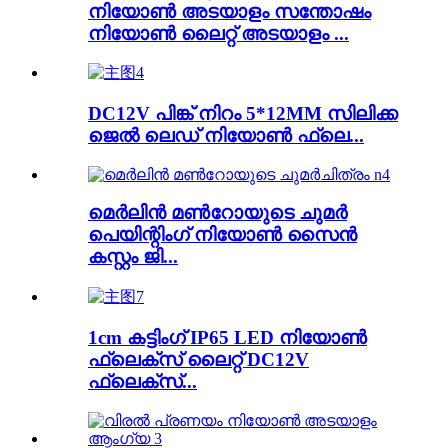
നിയോൺ അടയാളം സന്തോഷം
നിയോൺ ലൈറ്റ് അടയാളം ...
DC12V പിങ്ക് നിറം 5*12MM സിലിക്ക
ജെൽ ലെഡ് നിയോൺ ഫ്ലെ...
മെർലിൻ മൺറോയുടെ ചുമർ
പെയിന്റിംഗ് നിയോൺ സൈൻ
കസ്റ്റം ജി...
1cm കട്ടിംഗ് IP65 LED നിയോൺ
ഫ്ലെക്സ് ലൈറ്റ് DC12V
ഫ്ലെക്സ്...