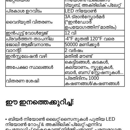
ട്യൂബ്, അക്രിലിക് പ്ലേറ്റ്
പ്രകാശ ഉറവിടം
LED നിയോൺ
3A ട്രാൻസ്ഫോർമർ
വൈദ്യുതി വിതരണം
(*ഇൻഡോർ
ഉപയോഗത്തിന് മാത്രം)
ഇൻപുട്ട് വോൾട്ടേജ്
12 വി
പ്രവർത്തന താപനില
-4°F മുതൽ 120°F വരെ
ജോലി ആജീവനാന്തം
50000 മണിക്കൂർ
വാറന്റി
2 വർഷം
ഇൻസ്റ്റലേഷൻ വഴി
മതിൽ മൗണ്ട്
കെട്ടിടങ്ങൾ, കടകൾ,
അപേക്ഷാ സ്ഥലങ്ങൾ
കല്യാണം, സ്കൂളുകൾ,
ബാർ, ബസ് സ്റ്റേഷനുകൾ...
പ്രതിദിനം 1000
വിതരണ ശേഷി
കഷണങ്ങൾ/കഷണങ്ങൾ
ഈ ഇനത്തെക്കുറിച്ച്:
• ബിയർ നിയോൺ ലൈറ്റ് സൈനുകൾ പുതിയ LED
നിയോൺ റോപ്പ് & അക്രിലിക് പ്ലേറ്റ് എന്നിവ
ഉപയോഗിച്ച് കൈകൊണ്ട് നിർമ്മിച്ചതാണ്, പരമ്പരാഗത