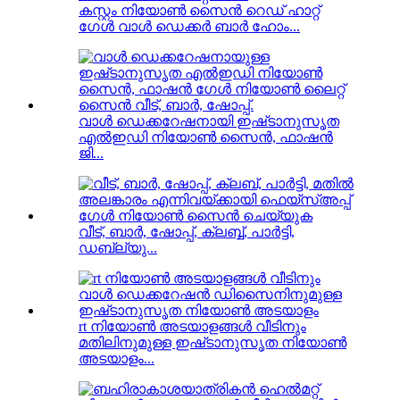
കസ്റ്റം നിയോൺ സൈൻ റെഡ് ഹാറ്റ്
ഗേൾ വാൾ ഡെക്കർ ബാർ ഹോം...
വാൾ ഡെക്കറേഷനായി ഇഷ്‌ടാനുസൃത
എൽഇഡി നിയോൺ സൈൻ, ഫാഷൻ
ജി...
വീട്, ബാർ, ഷോപ്പ്, ക്ലബ്ബ്, പാർട്ടി,
ഡബ്ല്യു...
rt നിയോൺ അടയാളങ്ങൾ വീടിനും
മതിലിനുമുള്ള ഇഷ്‌ടാനുസൃത നിയോൺ
അടയാളം...