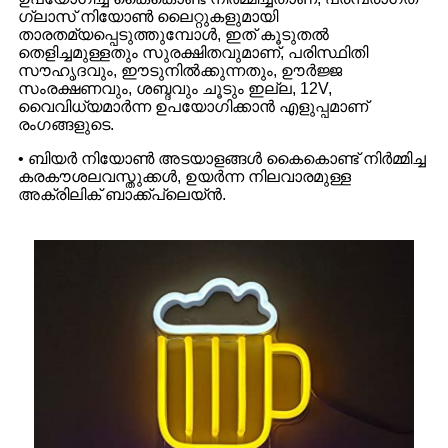
ഗ്ലാസ് നിയോൺ ലൈറ്റുകളുമായി
താരതമ്യപ്പെടുത്തുമ്പോൾ, ഇത് കൂടുതൽ
തെളിച്ചമുള്ളതും സുരക്ഷിതവുമാണ്, പരിസ്ഥിതി
സൗഹൃദവും, ഈടുനിൽക്കുന്നതും, ഊർജ്ജ
സംരക്ഷണവും, ശബ്ദവും ചൂടും ഇല്ല, 12V,
വൈവിധ്യമാർന്ന ഉപയോഗിക്കാൻ എളുപ്പമാണ്
രംഗങ്ങളുടെ.
• ബിയർ നിയോൺ അടയാളങ്ങൾ കൈകൊണ്ട് നിർമ്മിച്ച
കരകൗശലവസ്തുക്കൾ, ഉയർന്ന നിലവാരമുള്ള
അക്രിലിക് ബാക്ക്പ്ലെയ്ൻ.