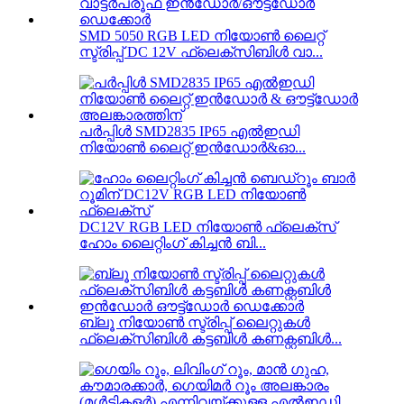
SMD 5050 RGB LED നിയോൺ ലൈറ്റ്
സ്ട്രിപ്പ് DC 12V ഫ്ലെക്സിബിൾ വാ...
പർപ്പിൾ SMD2835 IP65 എൽഇഡി
നിയോൺ ലൈറ്റ് ഇൻഡോർ&ഓ...
DC12V RGB LED നിയോൺ ഫ്ലെക്‌സ്
ഹോം ലൈറ്റിംഗ് കിച്ചൻ ബി...
ബ്ലൂ നിയോൺ സ്ട്രിപ്പ് ലൈറ്റുകൾ
ഫ്ലെക്സിബിൾ കട്ടബിൾ കണക്റ്റബിൾ...