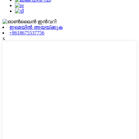
ഇമെയിൽ അയയ്ക്കുക
+8618675537756
x