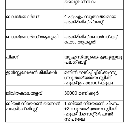
ലൈറ്റിംഗ് നിറം
ബാക്ക്ബോർഡ്
4 എംഎം സുതാര്യമായ
അക്രിലിക് പ്ലേറ്റ്
ബാക്ക്ബോർഡ് ആകൃതി
അക്രിലിക് ബോർഡ് കട്ട്
ഫോം ആകൃതി
പ്ലഗ്
യുഎസ്/യുകെ/എയു/ഇയു
പ്ലഗ് ബട്ട്
ഇൻസ്റ്റലേഷൻ രീതികൾ
മതിൽ ഘടിപ്പിച്ചിരിക്കുന്നു
(സുതാര്യമായ സ്റ്റിക്കി
ഹുക്ക് ഉപയോഗിക്കുക)
ജീവിതകാലയളവ്
30000 മണിക്കൂർ
ബിയർ നിയോൺ സൈൻ
1 ബിയർ നിയോൺ ചിഹ്നം
പാക്കിംഗ് ലിസ്റ്റ്
+2 സുതാര്യമായ സ്റ്റിക്കി
ഹുക്ക്+1സെറ്റ് 3A പവർ
സപ്ലൈ