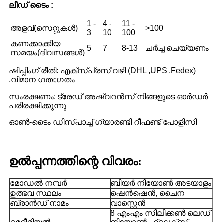
ലീഡ് ടൈം :
1 -
4 -
11 -
അളവ്(സെറ്റുകൾ)
>100
3
10
100
കണക്കാക്കിയ
5
7
8-13
ചർച്ച ചെയ്യണം
സമയം(ദിവസങ്ങൾ)
ഷിപ്പിംഗ് രീതി: എക്സ്പ്രസ് വഴി (DHL ,UPS ,Fedex)
,വിമാന ഗതാഗതം
സംരക്ഷണം: ട്രേഡ് അഷ്വറൻസ് നിങ്ങളുടെ ഓർഡർ
പരിരക്ഷിക്കുന്നു
ഓൺ-ടൈം ഡിസ്പാച്ച് ഗ്യാരണ്ടി റീഫണ്ട് പോളിസി
ഉൽപ്പന്നത്തിന്റെ വിവരം:
മോഡൽ നമ്പർ
ബിയർ നിയോൺ അടയാളം
ഉത്ഭവ സ്ഥലം
ഷെൻഷെൻ, ചൈന
ബ്രാൻഡ് നാമം
വാസ്റ്റെൻ
8 എംഎം സിലിക്കൺ ലെഡ്
മെറ്റീരിയൽ
നിയോൺ ഫ്ലെക്സ്