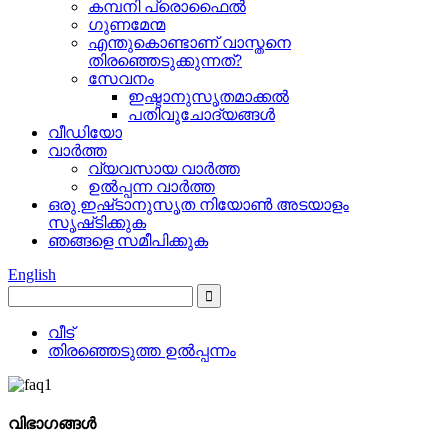
കമ്പനി പ്രൊഫൈൽ
ഗുണമേന്മ
എന്തുകൊണ്ടാണ് വാസ്തനെ
തിരഞ്ഞെടുക്കുന്നത്?
സേവനം
ഇഷ്ടാനുസൃതമാക്കൽ
പതിവുചോദ്യങ്ങൾ
വീഡിയോ
വാർത്ത
വ്യവസായ വാർത്ത
ഉൽപ്പന്ന വാർത്ത
ഒരു ഇഷ്‌ടാനുസൃത നിയോൺ അടയാളം
സൃഷ്‌ടിക്കുക
ഞങ്ങളെ സമീപിക്കുക
English
വീട്
തിരഞ്ഞെടുത്ത ഉൽപ്പന്നം
വിഭാഗങ്ങൾ