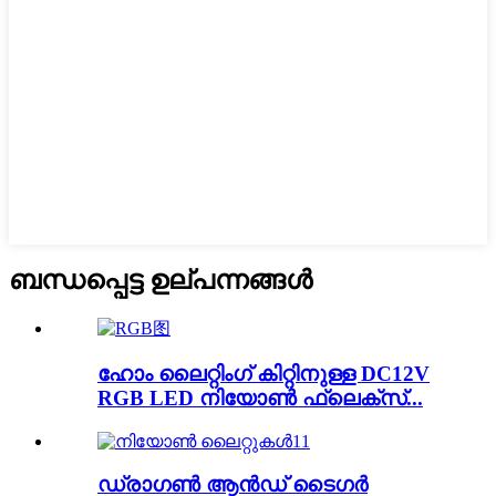
ബന്ധപ്പെട്ട ഉല്പന്നങ്ങൾ
ഹോം ലൈറ്റിംഗ് കിറ്റിനുള്ള DC12V
RGB LED നിയോൺ ഫ്ലെക്സ്...
ഡ്രാഗൺ ആൻഡ് ടൈഗർ