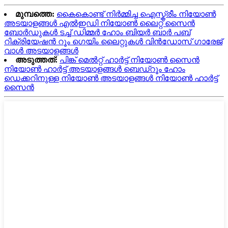
മുമ്പത്തെ:
കൈകൊണ്ട് നിർമ്മിച്ച ഐസ്ക്രീം നിയോൺ
അടയാളങ്ങൾ എൽഇഡി നിയോൺ ലൈറ്റ് സൈൻ
ബോർഡുകൾ ടച്ച് ഡിമ്മർ ഹോം ബിയർ ബാർ പബ്
റിക്രിയേഷൻ റൂം ഗെയിം ലൈറ്റുകൾ വിൻഡോസ് ഗാരേജ്
വാൾ അടയാളങ്ങൾ
അടുത്തത്:
പിങ്ക് മെൽറ്റ് ഹാർട്ട് നിയോൺ സൈൻ
നിയോൺ ഹാർട്ട് അടയാളങ്ങൾ ബെഡ്റൂം ഹോം
ഡെക്കറിനുള്ള നിയോൺ അടയാളങ്ങൾ നിയോൺ ഹാർട്ട്
സൈൻ