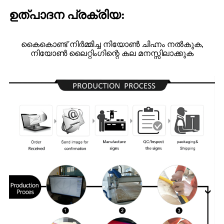
ഉത്പാദന പ്രക്രിയ:
കൈകൊണ്ട് നിർമ്മിച്ച നിയോൺ ചിഹ്നം നൽകുക,
നിയോൺ ലൈറ്റിംഗിന്റെ കല മനസ്സിലാക്കുക