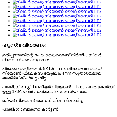
ഹൃസ്വ വിവരണം:
ഉൽപ്പന്നത്തിന്റെ പേര്: കൈകൊണ്ട് നിർമ്മിച്ച ബിയർ
നിയോൺ അടയാളങ്ങൾ
പ്രധാന മെറ്റീരിയൽ: 8X16mm സിലിക്ക ജെൽ ലെഡ്
നിയോൺ ഫ്ലെക്സ് ട്യൂബ് & 4mm സുതാര്യമായ
അക്രിലിക് പ്ലേറ്റ് ഷീറ്റ്
പാക്കിംഗ് ലിസ്റ്റ്: 1x ബിയർ നിയോൺ ചിഹ്നം, പവർ കോർഡ്
ഉള്ള 1x3A പവർ സപ്ലൈ, 2x പരസ്യ നഖം
ബിയർ നിയോൺ സൈൻ വില : വില ചർച്ച
പാക്കിംഗ് ബോക്സ്: കാർട്ടൺ