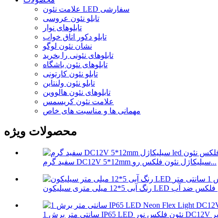
علامت نئون LED سفارشی
تابلو نئون عروسی
تابلوهای نوار
تابلو دکور اتاق خواب
نشان نئون لوگو
تابلوهای نئونی را بخرید
تابلوهای نئون باشگاه
تابلو نئون کارتونی
تابلو نئون ولنتاین
تابلوهای نئون هالووین
علامت نئون کریسمس
مهمانی ها و مناسبت های خاص
محصولات ویژه
سفید گرم DC12V 5*12mm سیلیکاژل نئون فلکس رو...