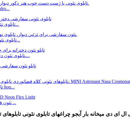
تابلوی نئونی با ژست دست خوب هنر دک
تابلوی نئونی سفارشی دختر کلاه قرمزی برای دکور دیوار بار هوم...
تابلوی نئون ال ای دی سفارشی برای دکوراسیون دیوار، فشن جی...
تابلوی نئون دخترانه فیس آپ برای خانه، بار، فروشگاه، کلوپ، مهمانی،...
تابلوهای نئونی کلاه فضانوردی تابلوی نئونی سفارشی برای hou...
12 ولت RGB LED نئون فلکس ضد آب IP67 LED نئون فلکس ...
ی ال ای دی میخانه بار آبجو چراغهای تابلوی نئونی تابلوهای 