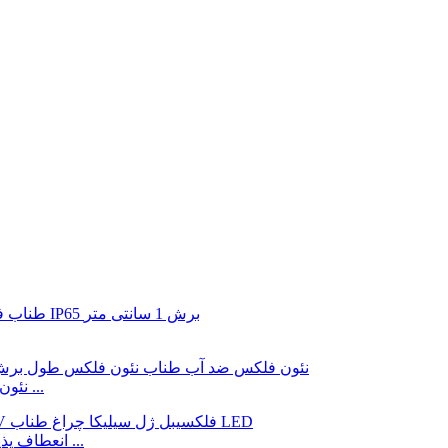
رنگ آبی 5*12 میلی متری سیلیکون LED نئون فلکس ضد آب ...
1 سانتی متر برش IP65 LED نئون فلکس نور DC12V انعطاف پذیر ...