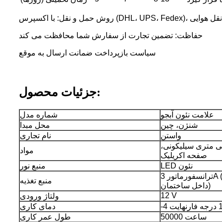
(DHL، UPS، Fedex)، حمل و نقل هوایی
حفاظت: تضمین تجارت از سفارش شما محافظت می کند
سیاست بازپرداخت ضمانت ارسال به موقع
جزئیات محصول:
علامت نئون آبجو
شماره مدل
شنژن، چین
محل مبدا
واستن
نام تجاری
لکس نئون 8 میلی متری سیلیکونی،
مواد
صفحه اکریلیک
LED نئون
منبع نور
ترانسفورماتور 3A (*فقط برای استفاده در
منبع تغذیه
داخل ساختمان)
12 V
ولتاژ ورودی
دمای کاری
50000 ساعت
طول عمر کاری