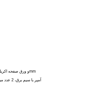
مواد اصلی: 8X16mm سیلیکا ژل لوله فلکس نئون LED و ورق صفحه اکریلیک شفاف 4mm
لیست بسته بندی: 1 عدد علامت نئون آبجو، منبع تغذیه 1x3 آمپر با سیم برق، 2 عدد میخ تبلیغاتی