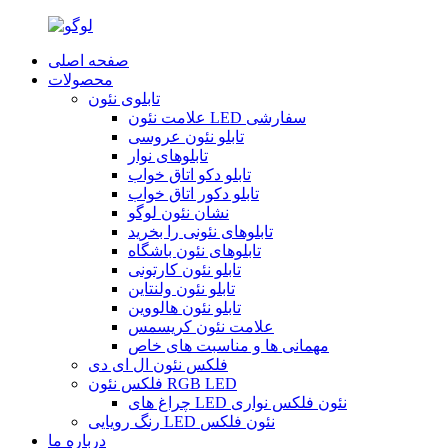
صفحه اصلی
محصولات
تابلوی نئون
علامت نئون LED سفارشی
تابلو نئون عروسی
تابلوهای نوار
تابلو دکو اتاق خواب
تابلو دکور اتاق خواب
نشان نئون لوگو
تابلوهای نئونی را بخرید
تابلوهای نئون باشگاه
تابلو نئون کارتونی
تابلو نئون ولنتاین
تابلو نئون هالووین
علامت نئون کریسمس
مهمانی ها و مناسبت های خاص
فلکس نئون ال ای دی
فلکس نئون RGB LED
چراغ های LED نئون فلکس نواری
رنگ رویایی LED نئون فلکس
درباره ما