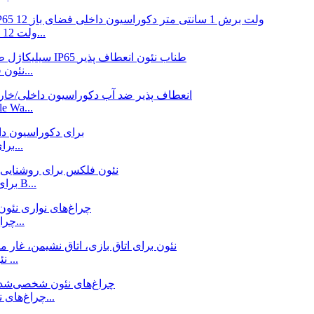
چراغ فلکس نئون سیلیکونی 6*12 میلی متر ضد آب IP65 12 ولت...
DC12V صورتی رنگ 5*12mm سیلیکاژل led نئون فلکس روپ...
e Wa...
چراغ نئون LED بنفش SMD2835 IP65 برای فضای داخلی و...
DC12V RGB LED Neon Flex برای روشنایی خانه آشپزخانه B...
چراغ های نوار نئون آبی قابل اتصال قابل برش قابل انعطاف...
چراغ های LED نئون برای اتاق بازی، اتاق نشیمن، غار مرد ...
چراغ‌های نئون شخصی‌شده دخترانه ساید صورت برای زنبور خانگی...