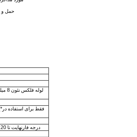
روش حمل و نقل: با اکسپرس 
لوله ف
-4 درجه فارنهایت تا 120 درجه فارنهایت