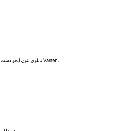
از سال 2011، علامت نئون سفارشی Vasten.
تابلوی نئون آبجو دست
مورد مذاکره