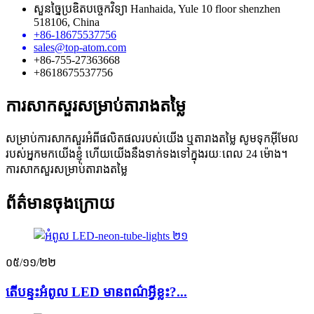
សួនច្នៃប្រឌិតបច្ចេកវិទ្យា Hanhaida, Yule 10 floor shenzhen
518106, China
+86-18675537756
sales@top-atom.com
+86-755-27363668
+8618675537756
ការសាកសួរសម្រាប់តារាងតម្លៃ
សម្រាប់ការសាកសួរអំពីផលិតផលរបស់យើង ឬតារាងតម្លៃ សូមទុកអ៊ីមែល
របស់អ្នកមកយើងខ្ញុំ ហើយយើងនឹងទាក់ទងទៅក្នុងរយៈពេល 24 ម៉ោង។
ការសាកសួរសម្រាប់តារាងតម្លៃ
ព័ត៌មានចុងក្រោយ
០៥/១១/២២
តើបន្ទះអំពូល LED មានពណ៌អ្វីខ្លះ?...