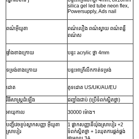
silica gel led tube neon flex,
Powersupply, Ads nail
ពណ៌អ៊ីយូតា
ពណ៌លឿង ពណ៌ស្វាយ ពណ៌ពន្លឺ
ពណ៌ស
ផ្ទាំងខាងក្រោយ
បន្ទះ acrylic ថ្លា 4mm
ទម្រង់ខាងក្រោយ
បន្ទះអាគ្រីលីកកាត់ទម្រង់
ដោត
គូទដោត US/UK/AU/EU
វិធីសាស្រ្តដំឡើង
ជញ្ជាំងជាប់ (ប្រើទំពក់ស្អិតថ្លា)
អាយុកាល
30000 ម៉ោង។
បញ្ជីវេចខ្ចប់ស្លាកសញ្ញា អ៊ីយូតា
1 ផ្លាកសញ្ញានីយ៉ុងស្រាបៀរ +2
ស្រាបៀរ
ទំពក់ស្អិតថ្លា + 1ឈុតការផ្គត់ផ្គង់
ថាមពល 3A