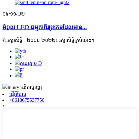
០៥/១១/២២
អំពូល LED ធម្មតាពីរប្រភេទដែលមាន...
© រក្សាសិទ្ធិ - ២០១០-២០២២៖ រក្សាសិទ្ធិគ្រប់យ៉ាង។
-
ផ្ញើអ៊ីមែល
+8618675537756
x