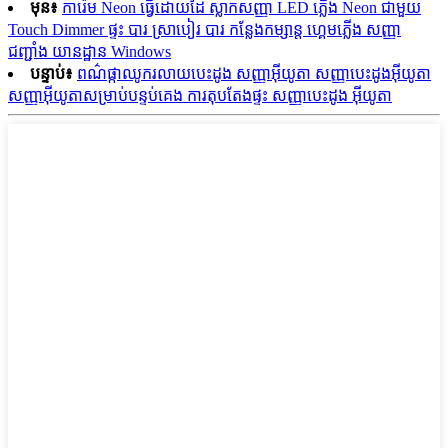
មុន៖
ការ៉េម Neon ធ្វើដោយដៃ ស្លាកសញ្ញា LED ភ្លើង Neon ជាមួយ
Touch Dimmer ផ្ទះ បារ ស្រាបៀរ បារ កន្លែងកម្សាន្ត ហ្គេមភ្លើង សញ្ញា
ជញ្ជាំង យានដ្ឋាន Windows
បន្ទាប់៖
ពណ៌ផ្កាឈូករលាយបេះដូង សញ្ញាអ៊ីយូតា សញ្ញាបេះដូងអ៊ីយូតា
សញ្ញាអ៊ីយូតាសម្រាប់បន្ទប់គេង ការតុបតែងផ្ទះ សញ្ញាបេះដូង អ៊ីយូតា