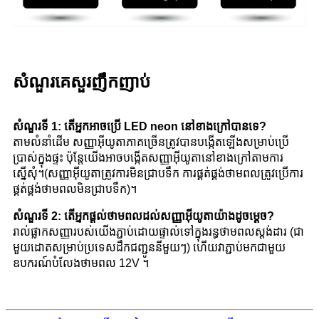
សំណួរគេសួរញឹកញាប់
សំណួរទី 1: តើអ្នកអាចប្រើ LED neon នៅខាងក្រៅបានទេ?
តាមលំនាំដើម សញ្ញាអ៊ីយូតាភាគច្រើនត្រូវបានបង្កើតឡើងសម្រាប់ប្រើ
ប្រាស់ក្នុងផ្ទះ ប៉ុន្តែយើងអាចបង្កើតសញ្ញាអ៊ីយូតានៅខាងក្រៅតាមការ
ស្នើសុំ។(សញ្ញាអ៊ីយូតាត្រូវការមិនជ្រាបទឹក ការផ្គត់ផ្គង់ថាមពលត្រូវប្រើការ
ផ្គត់ផ្គង់ថាមពលមិនជ្រាបទឹក)។
សំណួរទី 2: តើអ្នកផ្តល់ថាមពលដល់សញ្ញាអ៊ីយូតាយ៉ាងដូចម្តេច?
រាល់ផ្លាកសញ្ញារបស់យើងភ្ជាប់ដោយផ្ទាល់ទៅក្នុងរន្ធថាមពលស្តង់ដារ (ជា
មួយដោតសម្រាប់ប្រទេសដឹកជញ្ជូននីមួយៗ) ហើយវាភ្ជាប់មកជាមួយ
ឧបករណ៍បំលែងថាមពល 12V ។