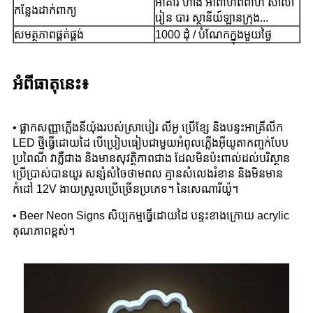
អាគារ ហាង អាពាហ៍ពិពាហ៍ សាលា
កន្លែងដាក់ពាក្យ
រៀន បារ ស្ថានីយ៍ឡានក្រុង...
សមត្ថភាពផ្គត់ផ្គង់
1000 ដុំ / បំណែកក្នុងមួយថ្ងៃ
អំពីធាតុនេះ៖
• ផ្លាកសញ្ញាភ្លើងនីយ៉ុងរបស់ស្រាបៀរ លីអូ ប្រើខ្សែ និងបន្ទះអាគ្រីលីក
LED ថ្មីធ្វើដោយដៃ បើប្រៀបធៀបជាមួយអំពូលភ្លើងអ៊ីយូតាកញ្ចក់បែប
ប្រពៃណី វាភ្លឺជាង និងមានសុវត្ថិភាពជាង ដែលមិនប៉ះពាល់ដល់បរិស្ថាន
ប្រើប្រាស់បានយូរ សន្សំសំចៃថាមពល គ្មានសំលេងរំខាន និងមិនមាន
កំដៅ 12V ងាយស្រួលប្រើច្រើនប្រភេទ។ នៃសេណារីយ៉ូ។
• Beer Neon Signs សិប្បកម្មធ្វើដោយដៃ បន្ទះខាងក្រោយ acrylic
គុណភាពខ្ពស់។