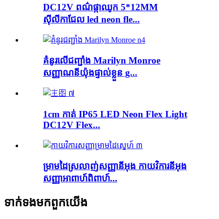
DC12V ពណ៌ផ្កាឈូក 5*12MM
ស៊ីលីកាជែល led neon fle...
គំនូរលើជញ្ជាំង Marilyn Monroe
សញ្ញាណនីយ៉ុងផ្ទាល់ខ្លួន g...
1cm កាត់ IP65 LED Neon Flex Light
DC12V Flex...
ម្រាម​ដៃ​ស្រលាញ់​សញ្ញា​នីអុង កាយវិការ​នីអុង
សញ្ញា​អាពាហ៍ពិពាហ៍...
ទាក់ទង​មក​ពួក​យើង