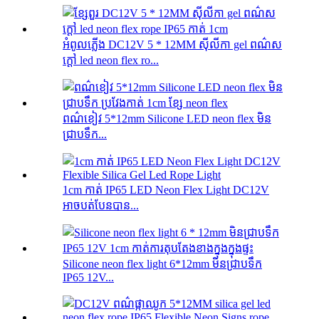
អំពូលភ្លើង DC12V 5 * 12MM ស៊ីលីកា gel ពណ៌ស
ក្តៅ led neon flex ro...
ពណ៌ខៀវ 5*12mm Silicone LED neon flex មិន
ជ្រាបទឹក...
1cm កាត់ IP65 LED Neon Flex Light DC12V
អាចបត់បែនបាន...
Silicone neon flex light 6*12mm មិនជ្រាបទឹក
IP65 12V...