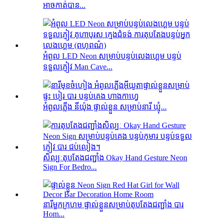
អាចកាត់បាន...
អំពូល LED Neon សម្រាប់បន្ទប់លេងហ្គេម បន្ទប់
ទទួលភ្ញៀវ Man Cave...
អំពូលភ្លើង នីយ៉ុង ផ្ទាល់ខ្លួន សម្រាប់នារី ឃ្មុំ...
សិល្បៈតុបតែងជញ្ជាំង Okay Hand Gesture Neon
Sign For Bedro...
នារីមួកក្រហម ផ្ទាល់ខ្លួនសម្រាប់តុបតែងជញ្ជាំង បារ
Hom...