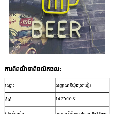
ការ​ពិពណ៌នា​ពី​ផលិតផល:
ឈ្មោះ
សញ្ញាណនីយ៉ុងស្រាបៀរ
14.2"x10.3"
ទំហំ
ផ្នែកសំខាន់ៗ
បន្ទះអាគ្រីលីកថ្លា 4mm, 8x16mm