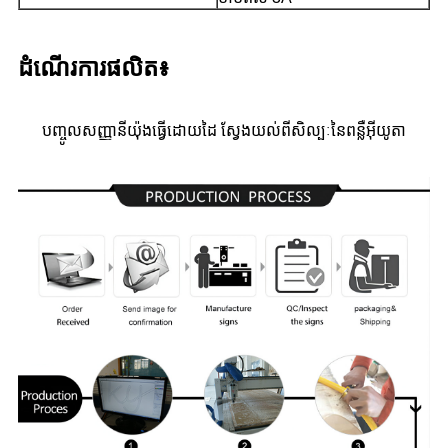
ដំណើរការផលិត៖
បញ្ចូល​សញ្ញា​នីយ៉ុង​ធ្វើ​ដោយដៃ ស្វែងយល់​ពី​សិល្បៈ​នៃ​ពន្លឺ​អ៊ីយូតា