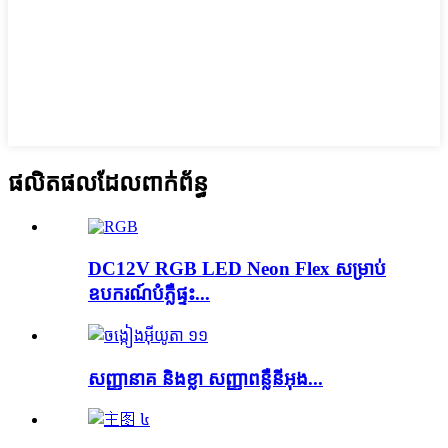
ផលិតផលដែលពាក់ព័ន្ធ
DC12V RGB LED Neon Flex សម្រាប់
ឧបករណ៍បំភ្លឺផ្ទះ...
សញ្ញានាគ និងខ្លា សញ្ញាពន្លឺនីអុង...