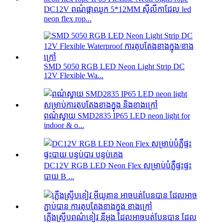
DC12V ពណ៌ផ្កាឈូក 5*12MM ស៊ីលីកាជែល led
neon flex rop...
SMD 5050 RGB LED Neon Light Strip DC
12V Flexible Wa...
ពណ៌ស្វាយ SMD2835 IP65 LED neon light for
indoor & o...
DC12V RGB LED Neon Flex សម្រាប់បំភ្លឺផ្ទះផ្ទះ
បាយ B ...
ភ្លើងស្ទ្រីបពណ៌ខៀវ នីអុង ដែលអាចបត់បែនបាន ដែល