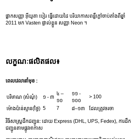
ផ្លាកសញ្ញា អ៊ីយូតា បៀរ ធ្វើដោយដៃ បរិយាកាសពន្លឺក្តៅ
ចាប់តាំងពីឆ្នាំ
2011 មក Vasten ផ្ទាល់ខ្លួន សញ្ញា Neon ។
លក្ខណៈផលិតផល៖
ពេល​វេលា​នាំ​មុខ :
៤ –
១១ -
> 100
បរិមាណ (សំណុំ)
១ - ៣
១០
១០០
5
7
ម៉ោងប៉ាន់ស្មាន(ថ្ងៃ)
៨–១៣
ដែលត្រូវចរចា
វិធីសាស្រ្តដឹកជញ្ជូន: ដោយ Express (DHL, UPS, Fedex), ការដឹក
ជញ្ជូនតាមផ្លូវអាកាស