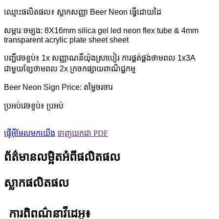
ឈ្មោះផលិតផល៖ ស្លាកសញ្ញា Beer Neon ធ្វើដោយដៃ
សម្ភារៈចម្បង: 8X16mm silica gel led neon flex tube & 4mm
transparent acrylic plate sheet sheet
បញ្ជីវេចខ្ចប់៖ 1x សញ្ញាណនីយ៉ុងស្រាបៀរ ការផ្គត់ផ្គង់ថាមពល 1x3A
ជាមួយខ្សែថាមពល 2x ក្រចកផ្សាយពាណិជ្ជកម្ម
Beer Neon Sign Price: តម្លៃចរចារ
ប្រអប់វេចខ្ចប់៖ ប្រអប់
ផ្ញើអ៊ីមែលមកយើង
ទាញយកជា PDF
ព័ត៌មានលម្អិតអំពីផលិតផល
ស្លាកផលិតផល
ការពិពណ៌នាវីដេអូ៖