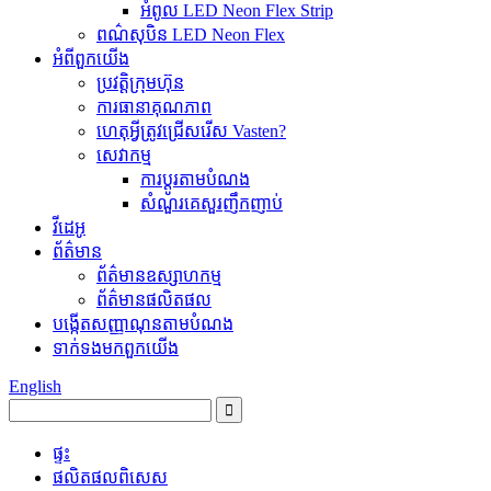
អំពូល LED Neon Flex Strip
ពណ៌សុបិន LED Neon Flex
អំពី​ពួក​យើង
ប្រវត្តិ​ក្រុមហ៊ុន
ការធានា​គុណភាព
ហេតុអ្វីត្រូវជ្រើសរើស Vasten?
សេវាកម្ម
ការប្ដូរតាមបំណង
សំណួរគេសួរញឹកញាប់
វីដេអូ
ព័ត៌មាន
ព័ត៌មានឧស្សាហកម្ម
ព័ត៌មានផលិតផល
បង្កើតសញ្ញាណុនតាមបំណង
ទាក់ទង​មក​ពួក​យើង
English
ផ្ទះ
ផលិតផល​ពិសេស