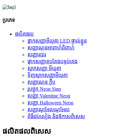
ប្រភេទ
ផលិតផល
ផ្លាកសញ្ញាអ៊ីយូតា LED ផ្ទាល់ខ្លួន
សញ្ញាណុនអាពាហ៍ពិពាហ៍
សញ្ញារបារ
ផ្លាកសញ្ញាតុបតែងបន្ទប់គេង
ស្លាកសញ្ញា អ៊ីយូតា
ទិញស្លាកសញ្ញាអ៊ីយូតា
សញ្ញាណុន ក្លឹប
រូបថ្លុក Neon Sign
សញ្ញា Valentine Neon
សញ្ញា Halloween Neon
សញ្ញាណូអែលណូអែល
ពិធីជប់លៀង និងឱកាសពិសេស
ផលិតផល​ពិសេស