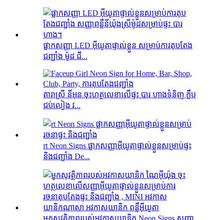
ផ្លាកសញ្ញា LED អ៊ីយូតាផ្ទាល់ខ្លួន សម្រាប់ការតុបតែង
ជញ្ជាំង ម៉ូដ ជី...
តារាស្រី នីអុន ចុះហត្ថលេខាលើផ្ទះ បារ ហាងទំនិញ ក្លឹប
ជប់លៀង វ...
rt Neon Signs ផ្លាកសញ្ញាអ៊ីយូតាផ្ទាល់ខ្លួនសម្រាប់ផ្ទះ
និងជញ្ជាំង De...
មួកសុវត្ថិភាពរបស់អវកាសយានិក Neon Signs សញ្ញា