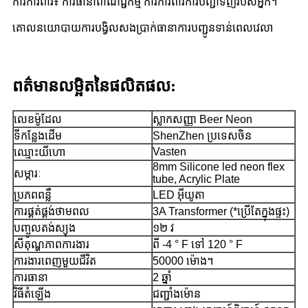
ការការពារ៖ ការធានាពាណិជ្ជកម្ម ការការពារការបញ្ជាទិញរបស់អ្នក។
គោលនយោបាយការបង្វិលសងប្រាក់ធានាការបញ្ជូនទាន់ពេលវេលា
ព​ត៌​មាន​លម្អិត​នៃ​ផលិតផល:
លេខម៉ូដែល
ស្លាកសញ្ញា Beer Neon
ទីកន្លែងដើម
ShenZhen ប្រទេសចិន
Vasten
ឈ្មោះ​យីហោ
8mm Silicone led neon flex
សម្ភារៈ
tube, Acrylic Plate
ប្រភព​ពន្លឺ
LED អ៊ីយូតា
ការផ្គត់ផ្គង់ថាមពល
3A Transformer (*ប្រើតែក្នុងផ្ទះ)
បញ្ចូល​តង់ស្យុង
១២ វ
សីតុណ្ហភាពការងារ
ពី -4 ° F ទៅ 120 ° F
ការងារពេញមួយជីវិត
50000 ម៉ោង។
ការធានា
2 ឆ្នាំ
វិធីតំឡើង
ជញ្ជាំងម៉ោន