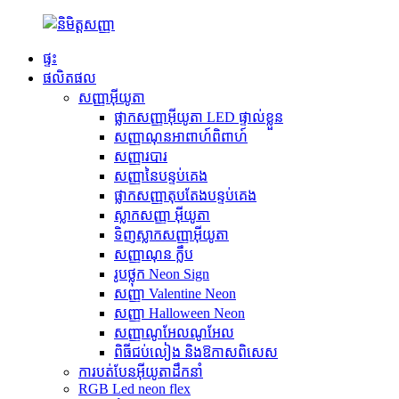
ផ្ទះ
ផលិតផល
សញ្ញាអ៊ីយូតា
ផ្លាកសញ្ញាអ៊ីយូតា LED ផ្ទាល់ខ្លួន
សញ្ញាណុនអាពាហ៍ពិពាហ៍
សញ្ញារបារ
សញ្ញានៃបន្ទប់គេង
ផ្លាកសញ្ញាតុបតែងបន្ទប់គេង
ស្លាកសញ្ញា អ៊ីយូតា
ទិញស្លាកសញ្ញាអ៊ីយូតា
សញ្ញាណុន ក្លឹប
រូបថ្លុក Neon Sign
សញ្ញា Valentine Neon
សញ្ញា Halloween Neon
សញ្ញាណូអែលណូអែល
ពិធីជប់លៀង និងឱកាសពិសេស
ការបត់បែនអ៊ីយូតាដឹកនាំ
RGB Led neon flex