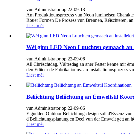
vun Administrator op 22-09-13
Am Produktiounsprozess vun Neon luminéisen Charaktere
Rouer Formen De Prozess vun Brennen, Réischteren, an Bi
Liest méi
Wéi ginn LED Neon Luuchten gemaach an in
vun Administrator op 22-09-06
All Chrëschtdag, Vältesdag an aner Fester kënne mir 
den Editeur de Fabrikatiouns- an Installatiounsprozess
Liest méi
Beliichtung Beliichtung an Ëmweltstil Koor
vun Administrator op 22-09-06
E gudden Outdoor Beliichtungsdesign soll d'Essenz vun d
d'Beliichtungsplanung en Deel vun der Ëmwelt gëtt an hëll
Liest méi