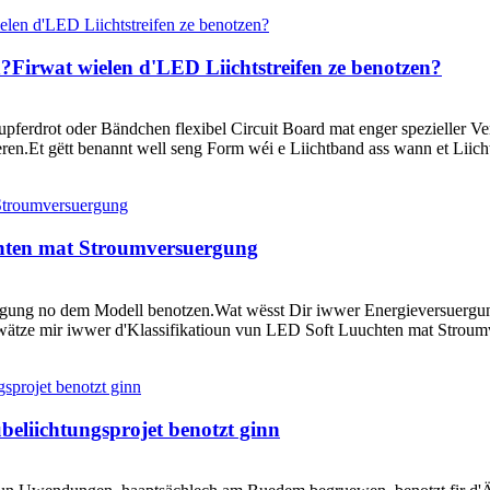
?Firwat wielen d'LED Liichtstreifen ze benotzen?
erdrot oder Bändchen flexibel Circuit Board mat enger spezieller Ve
ieren.Et gëtt benannt well seng Form wéi e Liichtband ass wann et Liic
hten mat Stroumversuergung
ergung no dem Modell benotzen.Wat wësst Dir iwwer Energieversuergu
tze mir iwwer d'Klassifikatioun vun LED Soft Luuchten mat Stroumver
eliichtungsprojet benotzt ginn