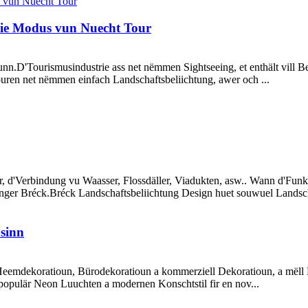
neie Modus vun Nuecht Tour
r hunn.D'Tourismusindustrie ass net nëmmen Sightseeing, et enthält vill
ren net nëmmen einfach Landschaftsbeliichtung, awer och ...
, d'Verbindung vu Waasser, Flossdäller, Viadukten, asw.. Wann d'Funk
enger Bréck.Bréck Landschaftsbeliichtung Design huet souwuel Landscha
sinn
Heemdekoratioun, Bürodekoratioun a kommerziell Dekoratioun, a mëll 
populär Neon Luuchten a modernen Konschtstil fir en nov...