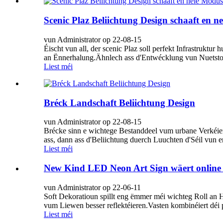
Scenic Plaz Beliichtung Design schaaft en 
vun Administrator op 22-08-15
Éischt vun all, der scenic Plaz soll perfekt Infrastruktu
an Ënnerhalung.Ähnlech ass d'Entwécklung vun Nuetstou
Liest méi
Bréck Landschaft Beliichtung Design
vun Administrator op 22-08-15
Brécke sinn e wichtege Bestanddeel vum urbane Verkéier
ass, dann ass d'Beliichtung duerch Luuchten d'Séil vun 
Liest méi
New Kind LED Neon Art Sign wäert online 
vun Administrator op 22-06-11
Soft Dekoratioun spillt eng ëmmer méi wichteg Roll an 
vum Liewen besser reflektéieren.Vasten kombinéiert déi 
Liest méi