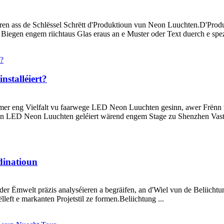
n ass de Schlëssel Schrëtt d'Produktioun vun Neon Luuchten.D'Produk
egen engem riichtaus Glas eraus an e Muster oder Text duerch e spezie
stalléiert?
ëmmer eng Vielfalt vu faarwege LED Neon Luuchten gesinn, awer Frë
 vun LED Neon Luuchten geléiert wärend engem Stage zu Shenzhen Vaste
dinatioun
er Ëmwelt präzis analyséieren a begräifen, an d'Wiel vun de Beliichtun
eft e markanten Projetstil ze formen.Beliichtung ...