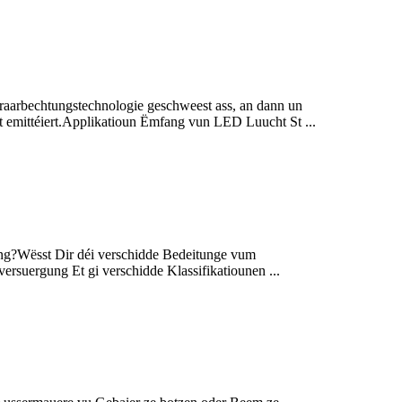
raarbechtungstechnologie geschweest ass, an dann un
ht emittéiert.Applikatioun Ëmfang vun LED Luucht St ...
ng?Wësst Dir déi verschidde Bedeitunge vum
suergung Et gi verschidde Klassifikatiounen ...