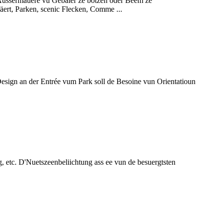
Äussermauere vu Gebaier ze botzen oder Beem ze
ert, Parken, scenic Flecken, Comme ...
 Design an der Entrée vum Park soll de Besoine vun Orientatioun
, etc. D'Nuetszeenbeliichtung ass ee vun de besuergtsten