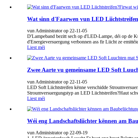
Wat sinn d'Faarwen vun LED Liichtstreifen
vun Administrator op 22-11-05
D'Lampeband bezitt sech op d'LED-Lampe, déi op de Kupf
d'Energieversuergung verbonnen ass fir Liicht ze emitté
Liest méi
Zwee Aarte vu gemeinsame LED Soft Luuc
vun Administrator op 22-11-05
LED Soft Liichtstreifen kënne verschidde Stroumversu
Stroumversuergungstyp an LED Liichtstreifen?Haut schwä
Liest méi
Wéi eng Landschaftsliichter kënnen am Baub
vun Administrator op 22-09-19