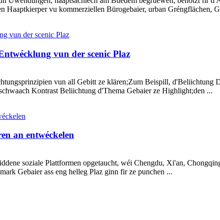
 vun Uwendungen, haaptsächlech am Buedem begruewen, benotzt fir d'
n Haaptkierper vu kommerziellen Bürogebaier, urban Gréngflächen, Gä
'Entwécklung vun der scenic Plaz
ichtungsprinzipien vun all Gebitt ze klären;Zum Beispill, d'Beliichtung
a schwaach Kontrast Beliichtung d'Thema Gebaier ze Highlight;den ...
ren an entwéckelen
chiddene soziale Plattformen opgetaucht, wéi Chengdu, Xi'an, Chongqing
mark Gebaier ass eng helleg Plaz ginn fir ze punchen ...