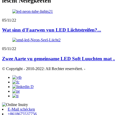
lescht Neiegkeeten
05/11/22
Wat sinn d'Faarwen vun LED Liichtstreifen?...
05/11/22
Zwee Aarte vu gemeinsame LED Soft Luuchten mat ..
© Copyright - 2010-2022: All Rechter reservéiert.
-
E-Mail schécken
+8618675537756