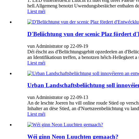
1. LED ënnerierdesch Luucht Et huet eng breet Palette
hell.Allgemeng benotzt Uwendungsberäicher enthalen de
Liest méi
D'Beliichtung vun der scenic Plaz fördert d
vun Administrator op 22-09-19
Déi éischt ass d'Beliichtungsgebitt opzedeelen an d'Beli
an Identifikatioun treffen, a benotzen héich-Hellegkeet 
Liest méi
Urban Landschaftsbeliichtung soll innovéie
vun Administrator op 22-09-13
An de leschte Joeren hu vill online roude Stied op vers
Inhalter an dëse Stied, an d'Nuetszeenbeliichtung vu land
Liest méi
Wéi ginn Neon Luuchten gemaach?