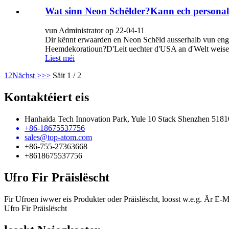
Wat sinn Neon Schëlder?Kann ech personali
vun Administrator op 22-04-11
Dir kënnt erwaarden en Neon Schëld ausserhalb vun enge
Heemdekoratioun?D'Leit uechter d'USA an d'Welt weisen 
Liest méi
1
2
Nächst >
>>
Säit 1 / 2
Kontaktéiert eis
Hanhaida Tech Innovation Park, Yule 10 Stack Shenzhen 5181
+86-18675537756
sales@top-atom.com
+86-755-27363668
+8618675537756
Ufro Fir Präislëscht
Fir Ufroen iwwer eis Produkter oder Präislëscht, loosst w.e.g. Är E-M
Ufro Fir Präislëscht