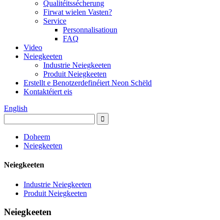
Qualitéitssécherung
Firwat wielen Vasten?
Service
Personnalisatioun
FAQ
Video
Neiegkeeten
Industrie Neiegkeeten
Produit Neiegkeeten
Erstellt e Benotzerdefinéiert Neon Schëld
Kontaktéiert eis
English
Doheem
Neiegkeeten
Neiegkeeten
Industrie Neiegkeeten
Produit Neiegkeeten
Neiegkeeten