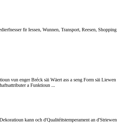
 Bedierfnesser fir Iessen, Wunnen, Transport, Reesen, Shopping
tioun vun enger Bréck säi Wäert ass a seng Form säi Liewen
ftsattributer a Funktioun ...
Dekoratioun kann och d'Qualitéitstemperament an d'Striewen