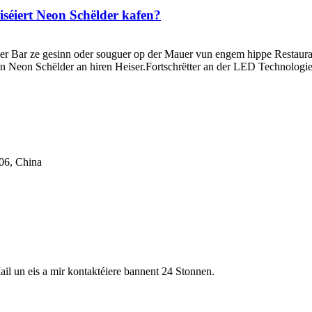
séiert Neon Schëlder kafen?
r Bar ze gesinn oder souguer op der Mauer vun engem hippe Restaurant
Neon Schëlder an hiren Heiser.Fortschrëtter an der LED Technologie 
06, China
ail un eis a mir kontaktéiere bannent 24 Stonnen.