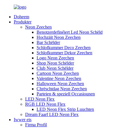
Doheem
Produkter
Neon Zeechen
Benotzerdefinéiert Led Neon Schëld
Hochzäit Neon Zeechen
Bar Schëlder
Schlofkummer Deco Zeechen
Schlofkummer Dekor Zeechen
Logo Neon Zeechen
Shop Neon Schëlder
Club Neon Schëlder
Cartoon Neon Zeechen
Valentine Neon Zeechen
Halloween Neon Zeechen
Chrëschtdag Neon Zeechen
Parteien & speziell Occasiounen
LED Neon Flex
RGB LED Neon Flex
LED Neon Flex Strip Luuchten
Dream Faarf LED Neon Flex
Iwwer eis
Firma Profil