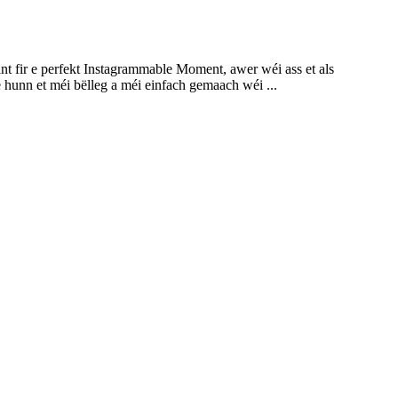
 fir e perfekt Instagrammable Moment, awer wéi ass et als
hunn et méi bëlleg a méi einfach gemaach wéi ...