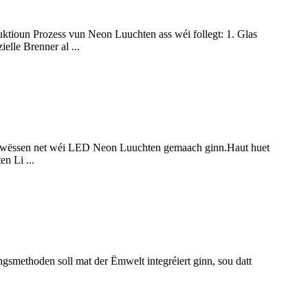
tioun Prozess vun Neon Luuchten ass wéi follegt: 1. Glas
lle Brenner al ...
nn wëssen net wéi LED Neon Luuchten gemaach ginn.Haut huet
n Li ...
gsmethoden soll mat der Ëmwelt integréiert ginn, sou datt