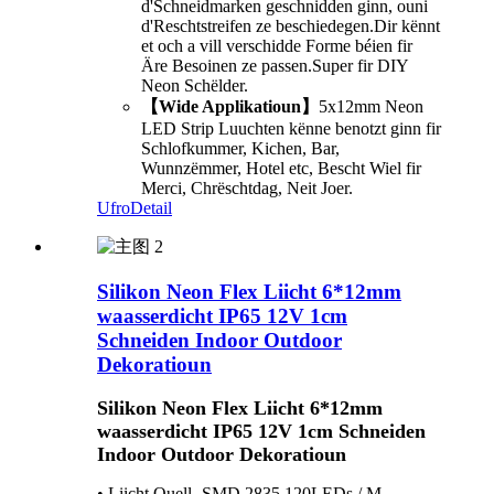
d'Schneidmarken geschnidden ginn, ouni
d'Reschtstreifen ze beschiedegen.Dir kënnt
et och a vill verschidde Forme béien fir
Äre Besoinen ze passen.Super fir DIY
Neon Schëlder.
【Wide Applikatioun】
5x12mm Neon
LED Strip Luuchten kënne benotzt ginn fir
Schlofkummer, Kichen, Bar,
Wunnzëmmer, Hotel etc, Bescht Wiel fir
Merci, Chrëschtdag, Neit Joer.
Ufro
Detail
Silikon Neon Flex Liicht 6*12mm
waasserdicht IP65 12V 1cm
Schneiden Indoor Outdoor
Dekoratioun
Silikon Neon Flex Liicht 6*12mm
waasserdicht IP65 12V 1cm Schneiden
Indoor Outdoor Dekoratioun
• Liicht Quell- SMD 2835,120LEDs / M