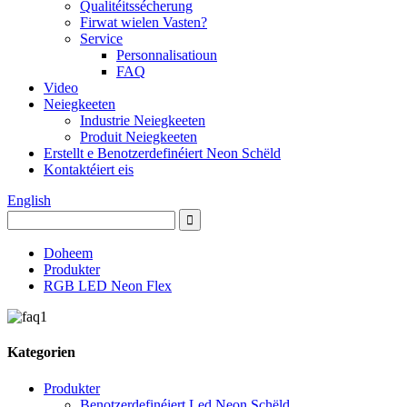
Qualitéitssécherung
Firwat wielen Vasten?
Service
Personnalisatioun
FAQ
Video
Neiegkeeten
Industrie Neiegkeeten
Produit Neiegkeeten
Erstellt e Benotzerdefinéiert Neon Schëld
Kontaktéiert eis
English
Doheem
Produkter
RGB LED Neon Flex
Kategorien
Produkter
Benotzerdefinéiert Led Neon Schëld