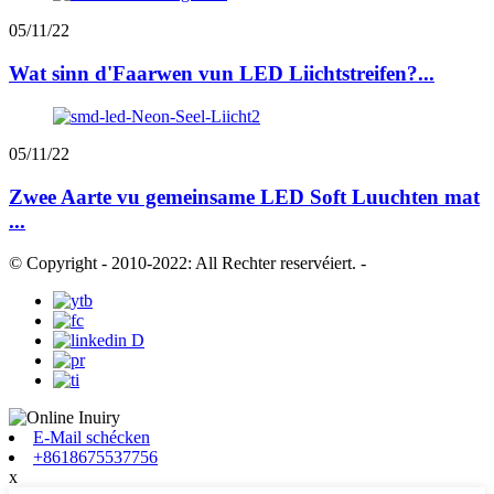
05/11/22
Wat sinn d'Faarwen vun LED Liichtstreifen?...
05/11/22
Zwee Aarte vu gemeinsame LED Soft Luuchten mat
...
© Copyright - 2010-2022: All Rechter reservéiert.
-
E-Mail schécken
+8618675537756
x