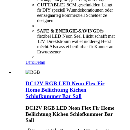
CUTTABLE
2.5CM geschnidden Längt
fir DIY speziell Wunndekoratiounen oder
eenzegaarteg kommerziell Schëlder ze
designen.
SAFE & ENERGIE-SAVING
Dës
flexibel LED Neon Seel Liicht schafft mat
12V Direktstroum wat et niddereg Hëtzt
mécht.Also ass et berührbar fir Kanner an
Erwuessener.
Ufro
Detail
DC12V RGB LED Neon Flex Fir
Home Beliichtung Kichen
Schlofkummer Bar Sall
DC12V RGB LED Neon Flex Fir Home
Beliichtung Kichen Schlofkummer Bar
Sall