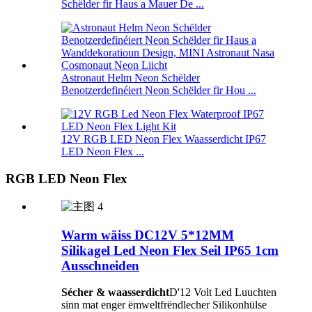
Schëlder fir Haus a Mauer De ...
Astronaut Helm Neon Schëlder
Benotzerdefinéiert Neon Schëlder fir Hou ...
12V RGB LED Neon Flex Waasserdicht IP67
LED Neon Flex ...
RGB LED Neon Flex
Warm wäiss DC12V 5*12MM
Silikagel Led Neon Flex Seil IP65 1cm
Ausschneiden
Sécher & waasserdicht
D'12 Volt Led Luuchten
sinn mat enger ëmweltfrëndlecher Silikonhülse