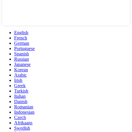
English
French
German
Portuguese
Spanish
Russian
Japanese
Korean
Arabic
Irish
Greek
Turkish
Italian
Danish
Romanian
Indonesian
Czech
Afrikaans
Swedish