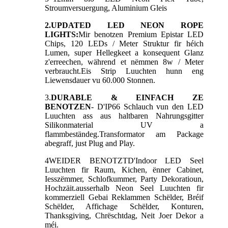
Stroumversuergung, Aluminium Gleis
2.UPDATED LED NEON ROPE
LIGHTS:
Mir benotzen Premium Epistar LED
Chips, 120 LEDs / Meter Struktur fir héich
Lumen, super Hellegkeet a konsequent Glanz
z'erreechen, während et nëmmen 8w / Meter
verbraucht.Eis Strip Luuchten hunn eng
Liewensdauer vu 60.000 Stonnen.
3.
DURABLE & EINFACH ZE
BENOTZEN
- D'IP66 Schlauch vun den LED
Luuchten ass aus haltbaren Nahrungsgitter
Silikonmaterial UV a
flammbeständeg.Transformator am Package
abegraff, just Plug and Play.
4
WEIDER BENOTZT
D'Indoor LED Seel
Luuchten fir Raum, Kichen, ënner Cabinet,
Iesszëmmer, Schlofkummer, Party Dekoratioun,
Hochzäit.ausserhalb Neon Seel Luuchten fir
kommerziell Gebai Reklammen Schëlder, Bréif
Schëlder, Affichage Schëlder, Konturen,
Thanksgiving, Chrëschtdag, Neit Joer Dekor a
méi.