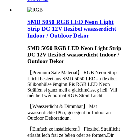
SMD 5050 RGB LED Neon Light
Strip DC 12V flexibel waasserdicht
Indoor / Outdoor Dekor
SMD 5050 RGB LED Neon Light Strip
DC 12V flexibel waasserdicht Indoor /
Outdoor Dekor
【Premium Safe Material】 RGB Neon Strip
Liicht besteet aus SMD 5050 LEDs a flexibel
Silikonhülse ëmginn.Eis RGB LED Neon
Sträifen si ganz mëll a gläichméisseg hell, Vill
méi hell wéi normal RGB Sträif Liicht.
【Waasserdicht & Dimmbar】 Mat
waasserdichte IP65, gëeegent fir Indoor an
Outdoor Dekoratioun.
【Einfach ze installéieren】 Flexibel Sträiflicht
erlaabt Iech fräi ze béien oder ze formen.Dir