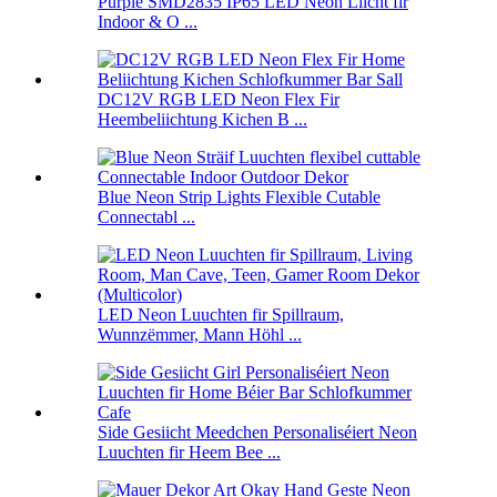
Purple SMD2835 IP65 LED Neon Liicht fir
Indoor & O ...
DC12V RGB LED Neon Flex Fir
Heembeliichtung Kichen B ...
Blue Neon Strip Lights Flexible Cutable
Connectabl ...
LED Neon Luuchten fir Spillraum,
Wunnzëmmer, Mann Höhl ...
Side Gesiicht Meedchen Personaliséiert Neon
Luuchten fir Heem Bee ...