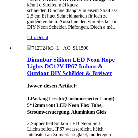
kënnt d'Streifen méi kuerz
schneiden.D'Schneidlängt vun eisem Sträif ass
2,5 cm.Et huet Schneidmarken fir Iech ze
guidéieren beim Ausschneiden vun Stécker fir
DIY Neon Schëlder, Plafongen, Diech a méi.
Ufro
Detail
Dimmbar Silikon LED Neon Rope
Lights DC12V IP67 Indoor &
Outdoor DIY Schëlder & Bréiwer
Iwwer dësen Artikel:
1.
Packing Lëscht
:(Customiséierter Längt)
5*12mm rout LED Neon Flex Tube,
Stroumversuergung, Aluminium Gleis
2.Supper hell Silikon LED Neon Seil
Liichtstreifen, IP67 waasserdicht, héich
Intensitéit an Zouverlässegkeet, nidderegen