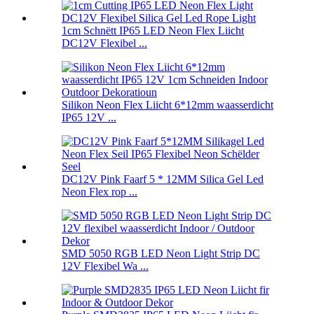
1cm Schnëtt IP65 LED Neon Flex Liicht
DC12V Flexibel ...
Silikon Neon Flex Liicht 6*12mm waasserdicht
IP65 12V ...
DC12V Pink Faarf 5 * 12MM Silica Gel Led
Neon Flex rop ...
SMD 5050 RGB LED Neon Light Strip DC
12V Flexibel Wa ...