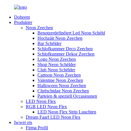
Doheem
Produkter
Neon Zeechen
Benotzerdefinéiert Led Neon Schëld
Hochzäit Neon Zeechen
Bar Schëlder
Schlofkummer Deco Zeechen
Schlofkummer Dekor Zeechen
Logo Neon Zeechen
Shop Neon Schëlder
Club Neon Schëlder
Cartoon Neon Zeechen
Valentine Neon Zeechen
Halloween Neon Zeechen
Chrëschtdag Neon Zeechen
Parteien & speziell Occasiounen
LED Neon Flex
RGB LED Neon Flex
LED Neon Flex Strip Luuchten
Dream Faarf LED Neon Flex
Iwwer eis
Firma Profil