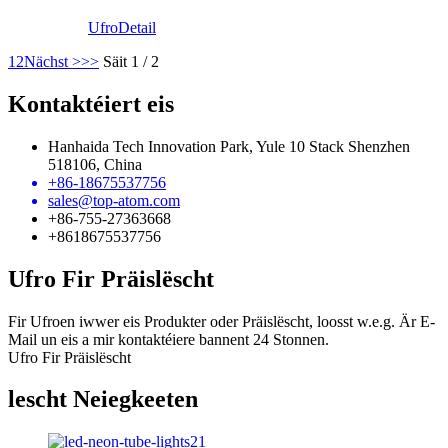
Ufro
Detail
1
2
Nächst >
>>
Säit 1 / 2
Kontaktéiert eis
Hanhaida Tech Innovation Park, Yule 10 Stack Shenzhen
518106, China
+86-18675537756
sales@top-atom.com
+86-755-27363668
+8618675537756
Ufro Fir Präislëscht
Fir Ufroen iwwer eis Produkter oder Präislëscht, loosst w.e.g. Är E-
Mail un eis a mir kontaktéiere bannent 24 Stonnen.
Ufro Fir Präislëscht
lescht Neiegkeeten