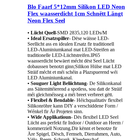
Blo Faarf 5*12mm Silikon LED Neon
Flex waasserdicht 1cm Schnëtt Längt
Neon Flex Seel
• Liicht Quell
-
SMD 2835,120 LEDs/M
• Ideal Ersatzspiller
- Dëse wäisse LED-
Seellicht ass en idealen Ersatz fir traditionell
LED-Aluminiumkanal mat LED-Streifen an
traditionelle LED-Liichtstreifen.IP65
waasserdicht bewäert mécht dëst Seel Liicht
dobaussen benotzt ginn;Silikon Hülse mat LED
Sträif mécht et méi schéin a Plazspuerend wéi
LED Aluminiumkanal.
• Souguer Light Beliichtung
- De Silikonkanal
ass Säitemittéierend a spotless, sou datt de Sträif
méi gleichméisseg a méi breet verbreet gëtt.
• Flexibel & Bendable
- Héichqualitativ flexibel
Silikonröhre kann DIY a verschiddene Form /
Wénkel fir Är Projeten sinn.
• Wide Applikatioun
- Dës flexibel LED Seel
Liicht ass perfekt fir Indoor / Outdoor an Heem /
kommerziell Notzung.Dir kënnt et benotze fir
Äre Spigel, Dësch, Fernseh, Dierrahmen, Auto,
Vëlo, Beem, Schrank, Kleederschaf,