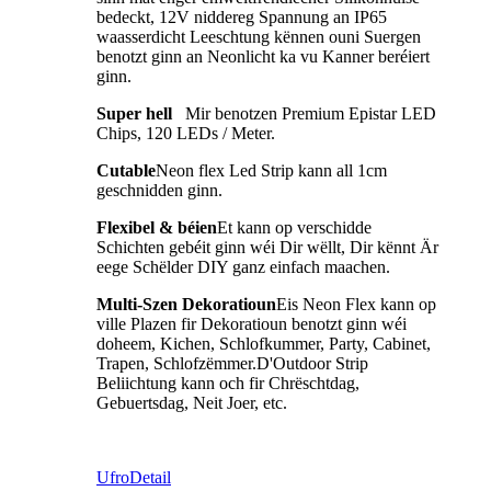
bedeckt, 12V niddereg Spannung an IP65
waasserdicht Leeschtung kënnen ouni Suergen
benotzt ginn an Neonlicht ka vu Kanner beréiert
ginn.
Super hell
Mir benotzen Premium Epistar LED
Chips, 120 LEDs / Meter.
Cutable
Neon flex Led Strip kann all 1cm
geschnidden ginn.
Flexibel & béien
Et kann op verschidde
Schichten gebéit ginn wéi Dir wëllt, Dir kënnt Är
eege Schëlder DIY ganz einfach maachen.
Multi-Szen Dekoratioun
Eis Neon Flex kann op
ville Plazen fir Dekoratioun benotzt ginn wéi
doheem, Kichen, Schlofkummer, Party, Cabinet,
Trapen, Schlofzëmmer.D'Outdoor Strip
Beliichtung kann och fir Chrëschtdag,
Gebuertsdag, Neit Joer, etc.
Ufro
Detail