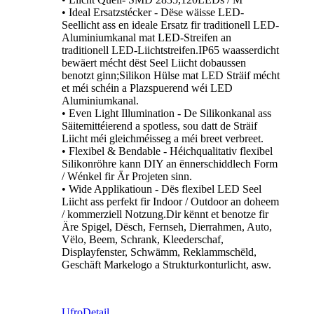
• Ideal Ersatzstécker - Dëse wäisse LED-
Seellicht ass en ideale Ersatz fir traditionell LED-
Aluminiumkanal mat LED-Streifen an
traditionell LED-Liichtstreifen.IP65 waasserdicht
bewäert mécht dëst Seel Liicht dobaussen
benotzt ginn;Silikon Hülse mat LED Sträif mécht
et méi schéin a Plazspuerend wéi LED
Aluminiumkanal.
• Even Light Illumination - De Silikonkanal ass
Säitemittéierend a spotless, sou datt de Sträif
Liicht méi gleichméisseg a méi breet verbreet.
• Flexibel & Bendable - Héichqualitativ flexibel
Silikonröhre kann DIY an ënnerschiddlech Form
/ Wénkel fir Är Projeten sinn.
• Wide Applikatioun - Dës flexibel LED Seel
Liicht ass perfekt fir Indoor / Outdoor an doheem
/ kommerziell Notzung.Dir kënnt et benotze fir
Äre Spigel, Dësch, Fernseh, Dierrahmen, Auto,
Vëlo, Beem, Schrank, Kleederschaf,
Displayfenster, Schwämm, Reklammschëld,
Geschäft Markelogo a Strukturkonturlicht, asw.
Ufro
Detail