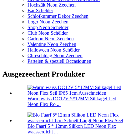
Hochzäit Neon Zeechen
Bar Schëlder
Schlofkummer Dekor Zeechen
Logo Neon Zeechen
Shop Neon Schëlder
Club Neon Schëlder
Cartoon Neon Zeechen
Valentine Neon Zeechen
Halloween Neon Schëlder
Chrëschtdag Neon Zeechen
Parteien & speziell Occasiounen
Ausgezeechent Produkter
Warm wäiss DC12V 5*12MM Silikagel Led
Neon Flex Ro ...
Blo Faarf 5 * 12mm Silikon LED Neon Flex
waasserdicht ...