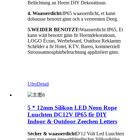
Beliichtung an Heem DIY Dekoratioun.
4. Waasserdicht:
IP65 waasserdicht, et kann
dobausse benotzt ginn och a verreenten Deeg.
5.
WEIDER BENOTZT:
Waasserdicht IP65, Et
kann wäit benotzt ginn fir Heemdekoratioun,
LOGO Écran, Werbeboard, Outdoor Reklamm
Schëlder a fir Hotel, KTV, Baren, kommerziell
Stroossatmosphärbeleuchtung applizéiert ginn.
Ufro
Detail
5 * 12mm Silikon LED Neon Rope
Luuchten DC12V IP65 fir DIY
Indoor & Outdoor Zeechen Letters
Sécher & waasserdicht
D'12 Volt Led Luuchten
sinn mat enger ëmweltfrëndlecher Silikonhülse