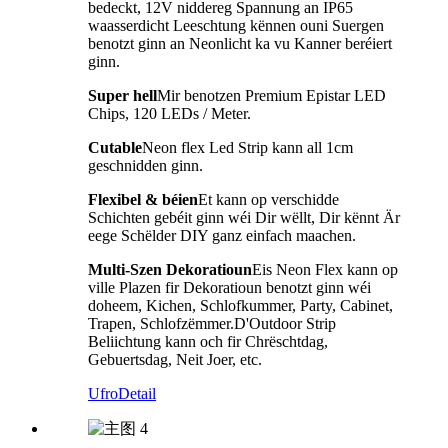
bedeckt, 12V niddereg Spannung an IP65
waasserdicht Leeschtung kënnen ouni Suergen
benotzt ginn an Neonlicht ka vu Kanner beréiert
ginn.
Super hell
Mir benotzen Premium Epistar LED
Chips, 120 LEDs / Meter.
Cutable
Neon flex Led Strip kann all 1cm
geschnidden ginn.
Flexibel & béien
Et kann op verschidde
Schichten gebéit ginn wéi Dir wëllt, Dir kënnt Är
eege Schëlder DIY ganz einfach maachen.
Multi-Szen Dekoratioun
Eis Neon Flex kann op
ville Plazen fir Dekoratioun benotzt ginn wéi
doheem, Kichen, Schlofkummer, Party, Cabinet,
Trapen, Schlofzëmmer.D'Outdoor Strip
Beliichtung kann och fir Chrëschtdag,
Gebuertsdag, Neit Joer, etc.
Ufro
Detail