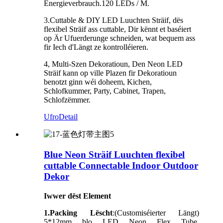
Energieverbrauch.120 LEDs / M.
3.Cuttable & DIY LED Luuchten Sträif, dës
flexibel Sträif ass cuttable, Dir kënnt et baséiert
op Är Ufuerderunge schneiden, wat bequem ass
fir Iech d'Längt ze kontrolléieren.
4, Multi-Szen Dekoratioun, Den Neon LED
Sträif kann op ville Plazen fir Dekoratioun
benotzt ginn wéi doheem, Kichen,
Schlofkummer, Party, Cabinet, Trapen,
Schlofzëmmer.
Ufro
Detail
Blue Neon Sträif Luuchten flexibel
cuttable Connectable Indoor Outdoor
Dekor
Iwwer dëst Element
1.Packing Lëscht
:(Customiséierter Längt)
5*12mm blo LED Neon Flex Tube,