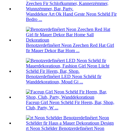
Wanddekor Art Ok Hand Geste Neon Schëld Fir
Bedro ...
Benotzerdefinéiert Neon Zeechen Red Hat Girl
fir Mauer Dekor Bar Hom ...
Benotzerdefinéiert LED Neon Schëld fir
Wanddekoratioun, Moud Gi ...
Faceup Girl Neon Schëld Fir Heem, Bar, Shop,
Club, Party, W ...
rt Neon Schëlder Benotzerdefinéiert Neon