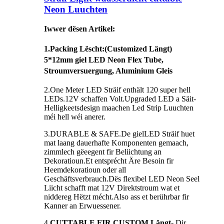
Neon Luuchten
Iwwer dësen Artikel:
1.
Packing Lëscht
:(Customized Längt)
5*12mm giel LED Neon Flex Tube,
Stroumversuergung, Aluminium Gleis
2.One Meter LED Sträif enthält 120 super hell
LEDs.12V schaffen Volt.Upgraded LED a Säit-
Helligkeetsdesign maachen Led Strip Luuchten
méi hell wéi anerer.
3.DURABLE & SAFE.De gielLED Sträif huet
mat laang dauerhafte Komponenten gemaach,
zimmlech gëeegent fir Beliichtung an
Dekoratioun.Et entsprécht Äre Besoin fir
Heemdekoratioun oder all
Geschäftsverbrauch.Dës flexibel LED Neon Seel
Liicht schafft mat 12V Direktstroum wat et
niddereg Hëtzt mécht.Also ass et berührbar fir
Kanner an Erwuessener.
4.
CUTTABLE FIR CUSTOM Längt
- Dir