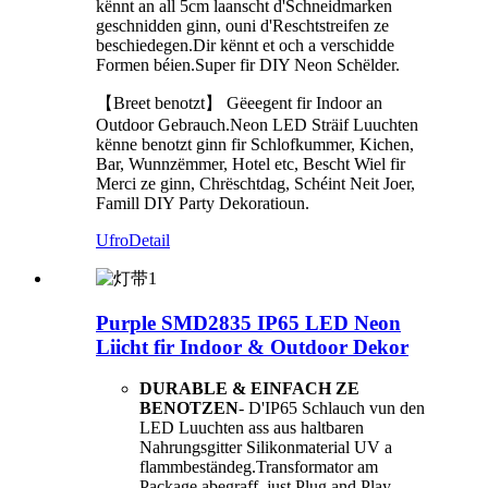
kënnt an all 5cm laanscht d'Schneidmarken
geschnidden ginn, ouni d'Reschtstreifen ze
beschiedegen.Dir kënnt et och a verschidde
Formen béien.Super fir DIY Neon Schëlder.
【Breet benotzt】 Gëeegent fir Indoor an
Outdoor Gebrauch.Neon LED Sträif Luuchten
kënne benotzt ginn fir Schlofkummer, Kichen,
Bar, Wunnzëmmer, Hotel etc, Bescht Wiel fir
Merci ze ginn, Chrëschtdag, Schéint Neit Joer,
Famill DIY Party Dekoratioun.
Ufro
Detail
Purple SMD2835 IP65 LED Neon
Liicht fir Indoor & Outdoor Dekor
DURABLE & EINFACH ZE
BENOTZEN
- D'IP65 Schlauch vun den
LED Luuchten ass aus haltbaren
Nahrungsgitter Silikonmaterial UV a
flammbeständeg.Transformator am
Package abegraff, just Plug and Play ..