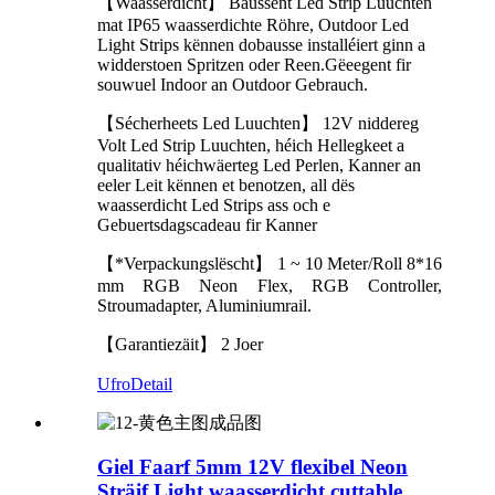
【Waasserdicht】 Baussent Led Strip Luuchten
mat IP65 waasserdichte Röhre, Outdoor Led
Light Strips kënnen dobausse installéiert ginn a
widderstoen Spritzen oder Reen.Gëeegent fir
souwuel Indoor an Outdoor Gebrauch.
【Sécherheets Led Luuchten】 12V niddereg
Volt Led Strip Luuchten, héich Hellegkeet a
qualitativ héichwäerteg Led Perlen, Kanner an
eeler Leit kënnen et benotzen, all dës
waasserdicht Led Strips ass och e
Gebuertsdagscadeau fir Kanner
【*Verpackungslëscht】 1 ~ 10 Meter/Roll 8*16
mm RGB Neon Flex, RGB Controller,
Stroumadapter, Aluminiumrail.
【Garantiezäit】 2 Joer
Ufro
Detail
Giel Faarf 5mm 12V flexibel Neon
Sträif Light waasserdicht cuttable