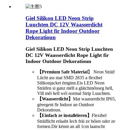
Giel Silikon LED Neon Strip
Luuchten DC 12V Waasserdicht
Rope Light fir Indoor Outdoor
Dekoratioun
Giel Silikon LED Neon Strip Luuchten
DC 12V Waasserdicht Rope Light fir
Indoor Outdoor Dekoratioun
【Premium Safe Material
】 Neon Sträif
Liicht ass mat SMD 2835 a flexibel
Silikonjacket ëmginn.Eis LED Neon
Sträifen si ganz mëll a gläichméisseg hell,
Vill méi hell wéi normal Strip Luuchten.
【Waasserdicht】
Mat waasserdicht IP65,
gëeegent fir Indoor an Outdoor
Dekoratioun.
【Einfach ze installéieren】
Flexibel
Sträiflicht erlaabt Iech fräi ze béien oder ze
formen.Dir kënnt an all 1cm laanscht