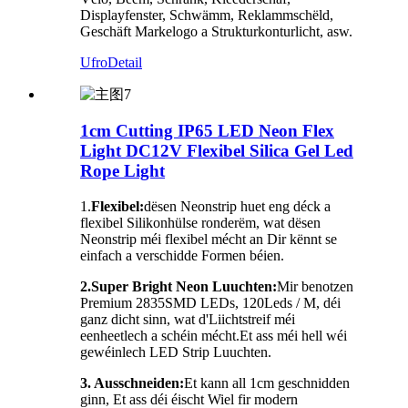
Displayfenster, Schwämm, Reklammschëld,
Geschäft Markelogo a Strukturkonturlicht, asw.
Ufro
Detail
1cm Cutting IP65 LED Neon Flex
Light DC12V Flexibel Silica Gel Led
Rope Light
1.
Flexibel:
dësen Neonstrip huet eng déck a
flexibel Silikonhülse ronderëm, wat dësen
Neonstrip méi flexibel mécht an Dir kënnt se
einfach a verschidde Formen béien.
2.Super Bright Neon Luuchten:
Mir benotzen
Premium 2835SMD LEDs, 120Leds / M, déi
ganz dicht sinn, wat d'Liichtstreif méi
eenheetlech a schéin mécht.Et ass méi hell wéi
gewéinlech LED Strip Luuchten.
3. Ausschneiden:
Et kann all 1cm geschnidden
ginn, Et ass déi éischt Wiel fir modern