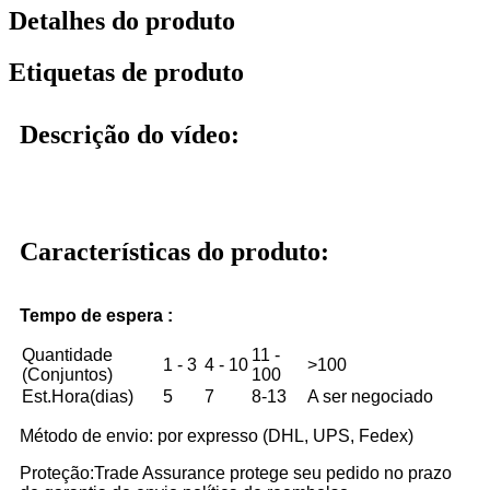
Detalhes do produto
Etiquetas de produto
Descrição do vídeo:
Características do produto:
Tempo de espera :
Quantidade
11 -
1 - 3
4 - 10
>100
(Conjuntos)
100
Est.Hora(dias)
5
7
8-13
A ser negociado
Método de envio: por expresso (DHL, UPS, Fedex)
Proteção:Trade Assurance protege seu pedido no prazo