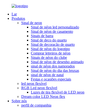
Lar
Produtos
Sinal de neon
Sinal de néon led personalizado
Sinal de néon de casamento
Sinais de barra
Sinal de deco do quarto
Sinal de decoração de quarto
Sinal de néon do logotipo
Comprar letreiros de néon
Sinais de néon do clube
Sinal de néon de desenho animado
sinal de néon dos namorados
Sinal de néon do dia das bruxas
sinal de néon de natal
Festas e ocasiões especiais
led neon flexível
RGB Led neon flexível
Luzes de tira flexível de LED neon
Dream color LED Neon flex
Sobre nós
perfil de companhia