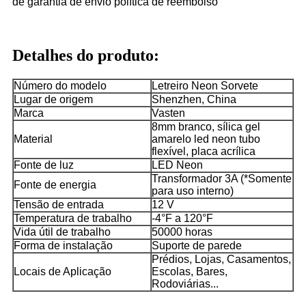
de garantia de envio política de reembolso
Detalhes do produto:
Número do modelo
Letreiro Neon Sorvete
Lugar de origem
Shenzhen, China
Marca
Vasten
8mm branco, sílica gel
Material
amarelo led neon tubo
flexível, placa acrílica
Fonte de luz
LED Neon
Transformador 3A (*Somente
Fonte de energia
para uso interno)
Tensão de entrada
12 V
Temperatura de trabalho
-4°F a 120°F
Vida útil de trabalho
50000 horas
Forma de instalação
Suporte de parede
Prédios, Lojas, Casamentos,
Locais de Aplicação
Escolas, Bares,
Rodoviárias...