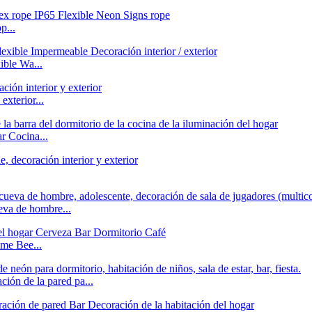
p...
ble Wa...
xterior...
 Cocina...
eva de hombre...
ome Bee...
ción de la pared pa...