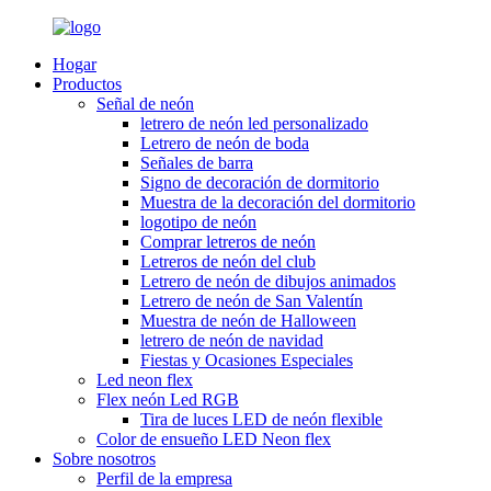
Hogar
Productos
Señal de neón
letrero de neón led personalizado
Letrero de neón de boda
Señales de barra
Signo de decoración de dormitorio
Muestra de la decoración del dormitorio
logotipo de neón
Comprar letreros de neón
Letreros de neón del club
Letrero de neón de dibujos animados
Letrero de neón de San Valentín
Muestra de neón de Halloween
letrero de neón de navidad
Fiestas y Ocasiones Especiales
Led neon flex
Flex neón Led RGB
Tira de luces LED de neón flexible
Color de ensueño LED Neon flex
Sobre nosotros
Perfil de la empresa