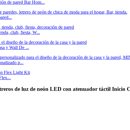
ción de pared Bar Hom...
ared...
nda, club, fiesta, W...
sa y Wall De ...
nalizado p...
lex...
reros de luz de neón LED con atenuador táctil Inicio 