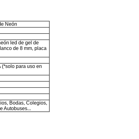
 de Neón
neón led de gel de
 blanco de 8 mm, placa
 (*solo para uso en
ios, Bodas, Colegios,
e Autobuses...