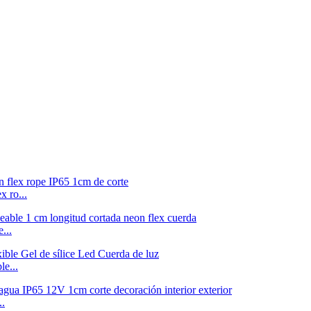
 ro...
...
e...
..