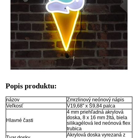
Popis produktu:
názov
Zmrzlinový neónový nápis
Veľkosť
V19,68” x Š9,84 palca
4 mm priehľadná akrylová
doska, 8 x 16 mm žltá, biela
Hlavné časti
silikagélová led neónová flex
trubica
Akrylová doska vyrezaná z
Tvar dosky