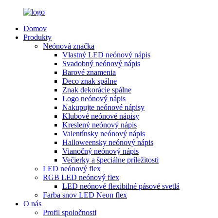
Domov
Produkty
Neónová značka
Vlastný LED neónový nápis
Svadobný neónový nápis
Barové znamenia
Deco znak spálne
Znak dekorácie spálne
Logo neónový nápis
Nakupujte neónové nápisy
Klubové neónové nápisy
Kreslený neónový nápis
Valentínsky neónový nápis
Halloweensky neónový nápis
Vianočný neónový nápis
Večierky a špeciálne príležitosti
LED neónový flex
RGB LED neónový flex
LED neónové flexibilné pásové svetlá
Farba snov LED Neon flex
O nás
Profil spoločnosti