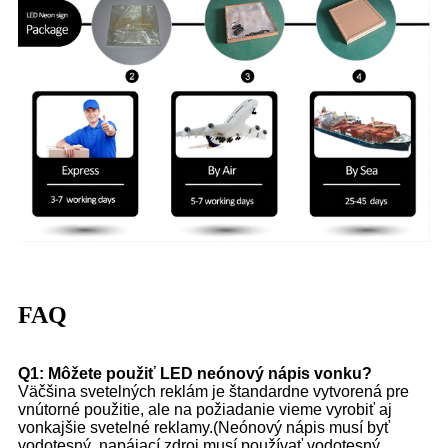
FAQ
Q1: Môžete použiť LED neónový nápis vonku?
Väčšina svetelných reklám je štandardne vytvorená pre
vnútorné použitie, ale na požiadanie vieme vyrobiť aj
vonkajšie svetelné reklamy.(Neónový nápis musí byť
vodotesný, napájací zdroj musí používať vodotesný