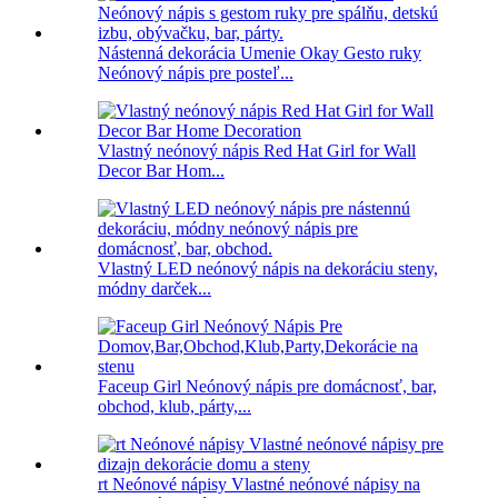
Nástenná dekorácia Umenie Okay Gesto ruky
Neónový nápis pre posteľ...
Vlastný neónový nápis Red Hat Girl for Wall
Decor Bar Hom...
Vlastný LED neónový nápis na dekoráciu steny,
módny darček...
Faceup Girl Neónový nápis pre domácnosť, bar,
obchod, klub, párty,...
rt Neónové nápisy Vlastné neónové nápisy na