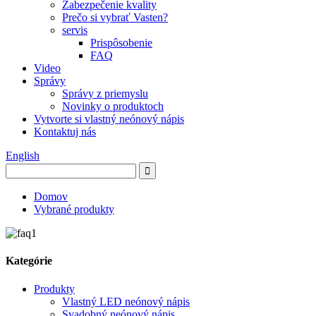
Zabezpečenie kvality
Prečo si vybrať Vasten?
servis
Prispôsobenie
FAQ
Video
Správy
Správy z priemyslu
Novinky o produktoch
Vytvorte si vlastný neónový nápis
Kontaktuj nás
English
Domov
Vybrané produkty
Kategórie
Produkty
Vlastný LED neónový nápis
Svadobný neónový nápis