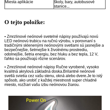
Miesta aplikácie
školy, bary, autobusové
stanice...
O tejto položke:
• Zmrzlinové neónové svetelné nápisy používajú novú
LED neónovú trubicu na ručnú výrobu, v porovnaní s
tradičnými sklenenými neónovými svetlami sú jasnejšie a
bezpečnejšie, šetrnejšie k životnému prostrediu,
odolnejšie, šetria energiu, bez hluku a bez tepla, 12 V,
ľahko sa používajú rôzne scenárov.
• Zmrzlinové neónové nápisy Ručne vyrobené, vysoko
kvalitná akrylová základná doska.Brilantné neónové
svetlá svietia cez vašu stenu, okná alebo dvere.Je to istý
spôsob, ako urobiť z každej miestnosti super chladné
miesto, rozžiari vašu izbu neónovou žiarou.