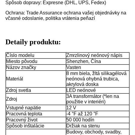
Spôsob dopravy: Expresne (DHL, UPS, Fedex)
Ochrana: Trade Assurance ochrana vašej objednávky na
včasné odoslanie, politika vrátenia peňazí
Detaily produktu:
Číslo modelu
Zmrzlinový neónový nápis
Miesto pôvodu
Shenzhen, Čína
Názov značky
Vasten
8 mm biela, žltá silikagélová
Materiál
neónová ohybná trubica,
akrylová doska
Zdroj svetla
LED neónové
3A transformátor (*len na
Zdroj
použitie v interiéri)
Vstupné napätie
12 V
Pracovná teplota
-4 °F až 120 °F
Pracovný život
50 000 hodín
Spôsob inštalácie
Držiak na stenu
Budovy, obchody, svadby,