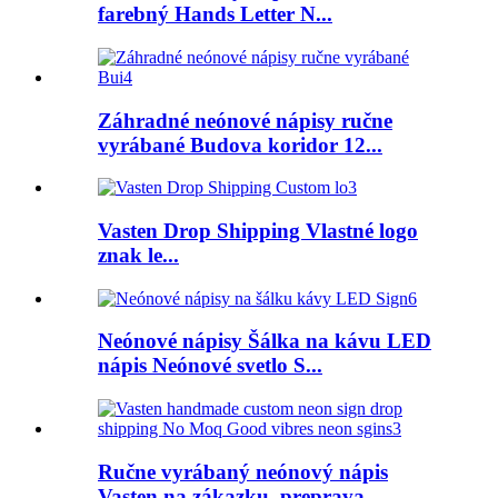
farebný Hands Letter N...
Záhradné neónové nápisy ručne
vyrábané Budova koridor 12...
Vasten Drop Shipping Vlastné logo
znak le...
Neónové nápisy Šálka ​​na kávu LED
nápis Neónové svetlo S...
Ručne vyrábaný neónový nápis
Vasten na zákazku, preprava ...