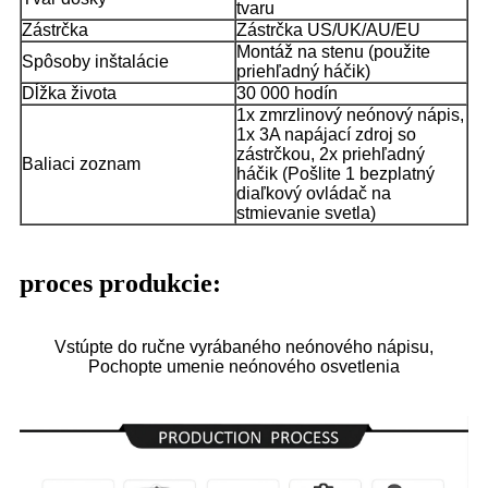
tvaru
Zástrčka
Zástrčka US/UK/AU/EU
Montáž na stenu (použite
Spôsoby inštalácie
priehľadný háčik)
Dĺžka života
30 000 hodín
1x zmrzlinový neónový nápis,
1x 3A napájací zdroj so
zástrčkou, 2x priehľadný
Baliaci zoznam
háčik (Pošlite 1 bezplatný
diaľkový ovládač na
stmievanie svetla)
proces produkcie:
Vstúpte do ručne vyrábaného neónového nápisu,
Pochopte umenie neónového osvetlenia