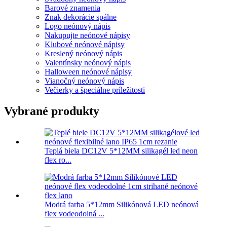
Barové znamenia
Znak dekorácie spálne
Logo neónový nápis
Nakupujte neónové nápisy
Klubové neónové nápisy
Kreslený neónový nápis
Valentínsky neónový nápis
Halloween neónové nápisy
Vianočný neónový nápis
Večierky a špeciálne príležitosti
Vybrané produkty
Teplá biela DC12V 5*12MM silikagél led neon
flex ro...
Modrá farba 5*12mm Silikónová LED neónová
flex vodeodolná ...