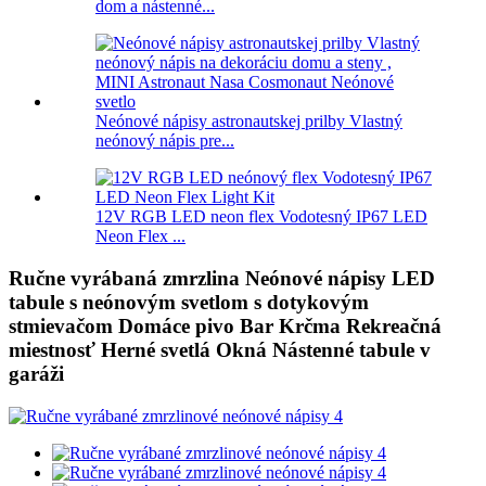
dom a nástenné...
Neónové nápisy astronautskej prilby Vlastný
neónový nápis pre...
12V RGB LED neon flex Vodotesný IP67 LED
Neon Flex ...
Ručne vyrábaná zmrzlina Neónové nápisy LED
tabule s neónovým svetlom s dotykovým
stmievačom Domáce pivo Bar Krčma Rekreačná
miestnosť Herné svetlá Okná Nástenné tabule v
garáži