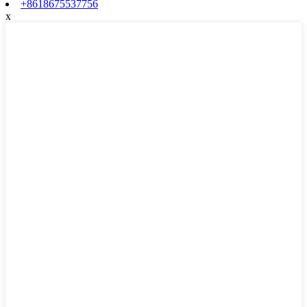
+8618675537756
x