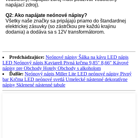
napájací zdroj).
Q2: Ako napájate neónové nápisy?
Všetky naše značky sa pripájajú priamo do štandardnej
elektrickej zásuvky (so zástrčkou pre každú krajinu
dodania) a dodáva sa s 12V transformátorom.
Predchádzajúce:
Neónové nápisy Šálka ​​na kávu LED nápis
LED Neónový nápis Kaviareň Pivná krčma 9,85″ 8,66″ Kávové
nápisy pre Obchody Hotely Obchody s alkoholom
Ďalšie:
Neónový nápis Miller Lite LED neónové nápisy Pivný
bar Krčma LED neónové svetlá Umelecké nástenné dekoratívne
nápisy Sklenené nástenné tabule