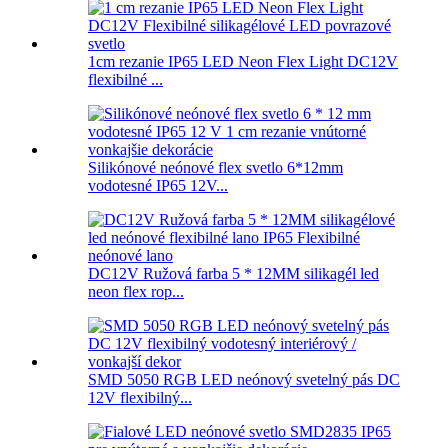
1cm rezanie IP65 LED Neon Flex Light DC12V
flexibilné ...
Silikónové neónové flex svetlo 6*12mm
vodotesné IP65 12V...
DC12V Ružová farba 5 * 12MM silikagél led
neon flex rop...
SMD 5050 RGB LED neónový svetelný pás DC
12V flexibilný...