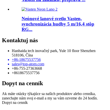
Neónové lanové svetlo Vasten,
synchronizácia hudby 5 m/16,4 stôp
RG...
Kontaktuj nás
Hanhaida tech inovačný park, Yule 10 floor Shenzhen
518106, Čína
+86-18675537756
sales@top-atom.com
+86-755-27363668
+8618675537756
Dopyt na cenník
Ak máte otázky týkajúce sa našich produktov alebo cenníka,
zanechajte nám svoj e-mail a my sa vám ozveme do 24 hodín.
Dopyt na cenník