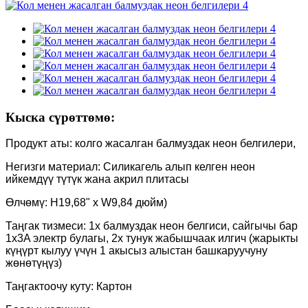
Кыска сүрөттөмө:
Продукт аты: колго жасалган балмуздак неон белгилери,
Негизги материал: Силикагель алып келген неон
ийкемдүү түтүк жана акрил плитасы
Өлчөмү: H19,68" x W9,84 дюйм)
Таңгак тизмеси: 1x балмуздак неон белгиси, сайгычы бар
1x3A электр булагы, 2x тунук жабышчаак илгич (жарыкты
күңүрт кылуу үчүн 1 акысыз алыстан башкаруучуну
жөнөтүңүз)
Таңгактоочу куту: Картон