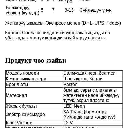
100
Болжолдуу
5
7
8-13
Сүйлөшүү үчүн
убакыт (күндөр)
Жеткирүү ыкмасы: Экспресс менен (DHL, UPS, Fedex)
Коргоо: Соода кепилдиги сиздин заказыңызды өз
убагында жөнөтүү кепилдиги кайтаруу саясаты
Продукт чоо-жайы:
Модель номери
Балмуздак неон белгиси
Келип чыккан жери
Шэньчжэнь, Кытай
Бренд аты
Vasten
8мм ак, сары силикагель
Материал
жетектеген неон ийкемдүү
түтүк, акрил пластина
Жарык булагы
LED Neon
3A Трансформатору
Электр камсыздоо
(*Ичинде гана колдонуу)
Input Voltage
12 V