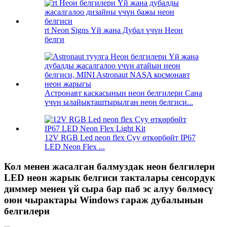
rt Neon Signs Үй жана Дубал үчүн Неон
белги
Астронавт каскасынын неон белгилери Сана
үчүн ылайыкташтырылган неон белгиси...
12V RGB Led neon flex Суу өткөрбөйт IP67
LED Neon Flex ...
Кол менен жасалган балмуздак неон белгилери
LED неон жарык белгиси такталары сенсордук
диммер менен үй сыра бар паб эс алуу бөлмөсү
оюн чырактары Windows гараж дубалынын
белгилери