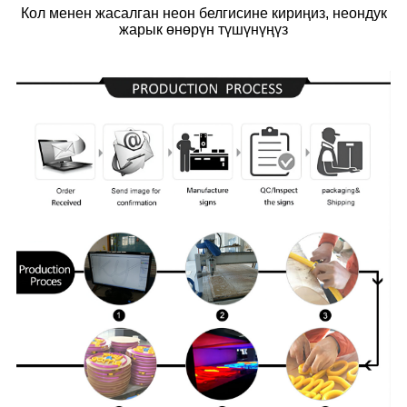
Кол менен жасалган неон белгисине кириңиз, неондук
жарык өнөрүн түшүнүңүз