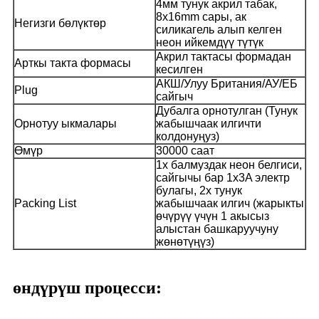
4мм тунук акрил табак,
8x16mm сары, ак
Негизги бөлүктөр
силикагель алып келген
неон ийкемдүү түтүк
Акрил тактасы формадан
Арткы такта формасы
кесилген
АКШ/Улуу Британия/АУ/ЕБ
Plug
сайгыч
Дубалга орнотулган (Тунук
Орнотуу ыкмалары
жабышчаак илгичти
колдонуңуз)
Өмүр
30000 саат
1x балмуздак неон белгиси,
сайгычы бар 1x3A электр
булагы, 2x тунук
Packing List
жабышчаак илгич (жарыкты
өчүрүү үчүн 1 акысыз
алыстан башкаруучуну
жөнөтүңүз)
өндүрүш процесси: