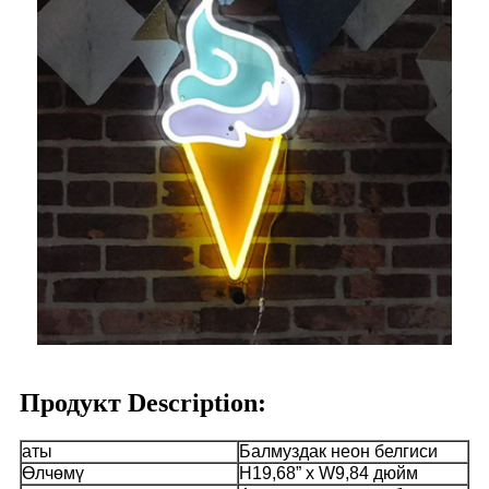
Продукт Description:
аты
Балмуздак неон белгиси
Өлчөмү
H19,68” x W9,84 дюйм