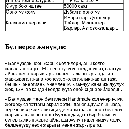
Иштөө температурасы
-4°F жана 120°F
Өмүр бою иштөө
50000 саат
Орнотуу жолу
Дубалга орнотуу
Имараттар, Дүкөндөр,
Колдонмо жерлери
Тойлор, Мектептер,
Барлар, Автовокзалдар...
Бул нерсе жөнүндө:
• Балмуздак неон жарык белгилери, аны колго
жасалган жаңы LED неон түтүгүн колдонушат, салттуу
айнек неон жарыктары менен салыштырганда, ал
жаркыраган жана коопсуз, экологиялык жактан таза,
бышык, энергияны үнөмдөөчү, ызы-чуу жана жылуулук
жок, 12V, ар кандай колдонууга оңой сценарийлердин.
• Балмуздак Неон белгилери Handmade кол өнөрчүлүк,
жогорку сапаттагы акрил арткы панели.Дубалыңызда,
терезеңизде же эшигиңизде жаркыраган неон белгиси
жарыктары көрсөтүлөт.Бул кандайдыр бир бөлмөнү
супер салкын жерге айландыруунун ишенимдүү жолу,
бөлмөңүздү неон жарыгы менен жаркыратат.