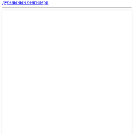
дубалынын белгилери