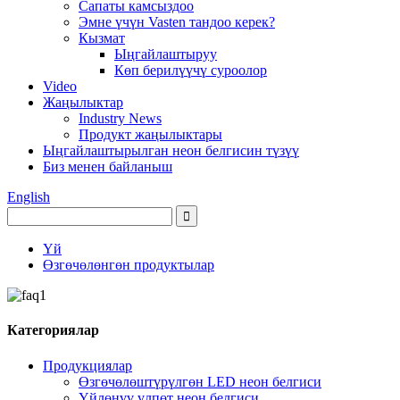
Сапаты камсыздоо
Эмне үчүн Vasten тандоо керек?
Кызмат
Ыңгайлаштыруу
Көп берилүүчү суроолор
Video
Жаңылыктар
Industry News
Продукт жаңылыктары
Ыңгайлаштырылган неон белгисин түзүү
Биз менен байланыш
English
Үй
Өзгөчөлөнгөн продуктылар
Категориялар
Продукциялар
Өзгөчөлөштүрүлгөн LED неон белгиси
Үйлөнүү үлпөт неон белгиси