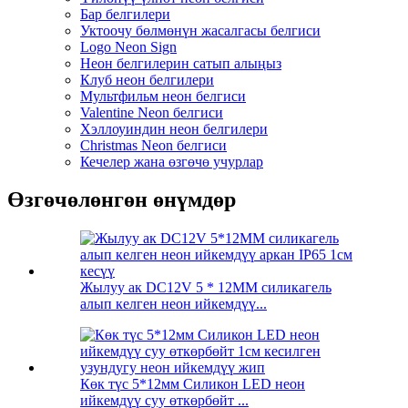
Бар белгилери
Уктоочу бөлмөнүн жасалгасы белгиси
Logo Neon Sign
Неон белгилерин сатып алыңыз
Клуб неон белгилери
Мультфильм неон белгиси
Valentine Neon белгиси
Хэллоуиндин неон белгилери
Christmas Neon белгиси
Кечелер жана өзгөчө учурлар
Өзгөчөлөнгөн өнүмдөр
Жылуу ак DC12V 5 * 12MM силикагель
алып келген неон ийкемдүү...
Көк түс 5*12мм Силикон LED неон
ийкемдүү суу өткөрбөйт ...