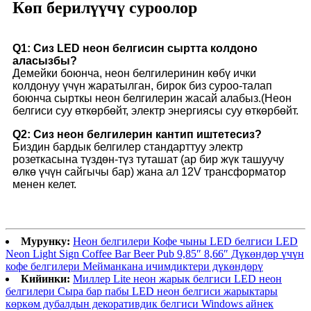
Көп берилүүчү суроолор
Q1: Сиз LED неон белгисин сыртта колдоно
аласызбы?
Демейки боюнча, неон белгилеринин көбү ички
колдонуу үчүн жаратылган, бирок биз суроо-талап
боюнча сырткы неон белгилерин жасай алабыз.(Неон
белгиси суу өткөрбөйт, электр энергиясы суу өткөрбөйт.
Q2: Сиз неон белгилерин кантип иштетесиз?
Биздин бардык белгилер стандарттуу электр
розеткасына түздөн-түз туташат (ар бир жүк ташуучу
өлкө үчүн сайгычы бар) жана ал 12V трансформатор
менен келет.
Мурунку:
Неон белгилери Кофе чыны LED белгиси LED
Neon Light Sign Coffee Bar Beer Pub 9,85″ 8,66″ Дүкөндөр үчүн
кофе белгилери Мейманкана ичимдиктери дүкөндөрү
Кийинки:
Миллер Lite неон жарык белгиси LED неон
белгилери Сыра бар пабы LED неон белгиси жарыктары
көркөм дубалдын декоративдик белгиси Windows айнек