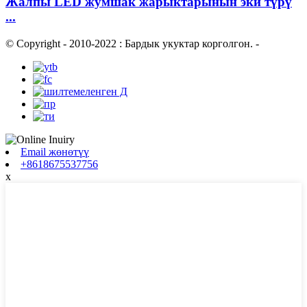
Жалпы LED жумшак жарыктарынын эки түрү
...
© Copyright - 2010-2022 : Бардык укуктар корголгон.
-
Email жөнөтүү
+8618675537756
x