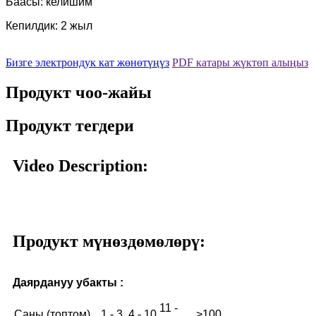
Баасы: келишим
Кепилдик: 2 жыл
Бизге электрондук кат жөнөтүңүз
PDF катары жүктөп алыңыз
Продукт чоо-жайы
Продукт тегдери
Video Description:
Продукт мүнөздөмөлөрү:
Даярдануу убакты :
11 -
Саны (топтом)
1 - 3
4 - 10
>100