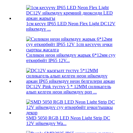
1см кесүү IP65 LED Neon Flex Light DC12V
ийкемдүү ...
Силикон неон ийкемдүү жарык 6*12мм суу
өткөрбөйт IP65 12V...
DC12V Pink түстүү 5 * 12MM силикагель
алып келген неон ийкемдүү роп ...
SMD 5050 RGB LED Neon Light Strip DC
12V ийкемдүү Wa...