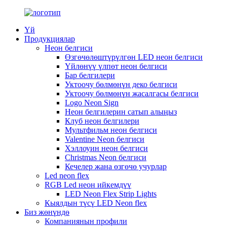
Үй
Продукциялар
Неон белгиси
Өзгөчөлөштүрүлгөн LED неон белгиси
Үйлөнүү үлпөт неон белгиси
Бар белгилери
Уктоочу бөлмөнүн деко белгиси
Уктоочу бөлмөнүн жасалгасы белгиси
Logo Neon Sign
Неон белгилерин сатып алыңыз
Клуб неон белгилери
Мультфильм неон белгиси
Valentine Neon белгиси
Хэллоуин неон белгиси
Christmas Neon белгиси
Кечелер жана өзгөчө учурлар
Led neon flex
RGB Led неон ийкемдүү
LED Neon Flex Strip Lights
Кыялдын түсү LED Neon flex
Биз жөнүндө
Компаниянын профили