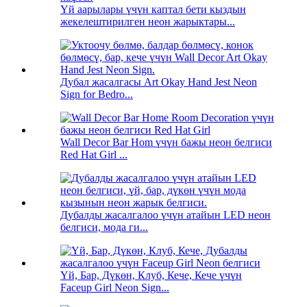
Үй аарылары үчүн каптал бети кыздын
жекелештирилген неон жарыктары...
Дубал жасалгасы Art Okay Hand Jest Neon
Sign for Bedro...
Wall Decor Bar Hom үчүн бажы неон белгиси
Red Hat Girl ...
Дубалды жасалгалоо үчүн атайын LED неон
белгиси, мода ги...
Үй, Бар, Дүкөн, Клуб, Кече, Кече үчүн
Faceup Girl Neon Sign...