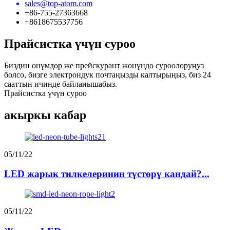
sales@top-atom.com
+86-755-27363668
+8618675537756
Прайсистка үчүн суроо
Биздин өнүмдөр же прейскурант жөнүндө суроолоруңуз
болсо, бизге электрондук почтаңызды калтырыңыз, биз 24
сааттын ичинде байланышабыз.
Прайсистка үчүн суроо
акыркы кабар
05/11/22
LED жарык тилкелеринин түстөрү кандай?...
05/11/22