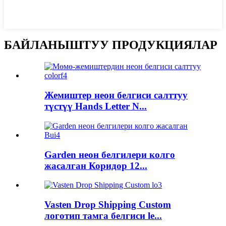
БАЙЛАНЫШТУУ ПРОДУКЦИЯЛАР
Жемиштер неон белгиси салттуу
түстүү Hands Letter N...
Garden неон белгилери колго
жасалган Коридор 12...
Vasten Drop Shipping Custom
логотип тамга белгиси le...