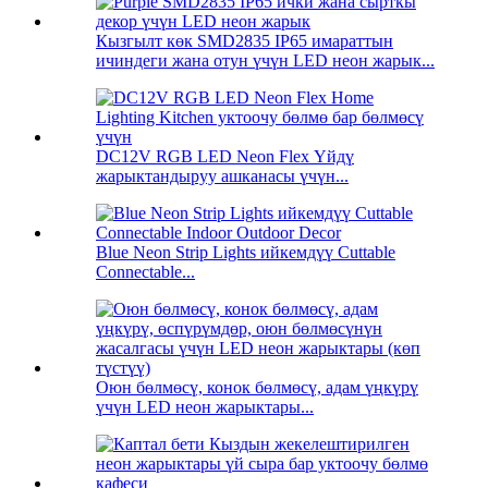
Кызгылт көк SMD2835 IP65 имараттын
ичиндеги жана отун үчүн LED неон жарык...
DC12V RGB LED Neon Flex Үйдү
жарыктандыруу ашканасы үчүн...
Blue Neon Strip Lights ийкемдүү Cuttable
Connectable...
Оюн бөлмөсү, конок бөлмөсү, адам үңкүрү
үчүн LED неон жарыктары...