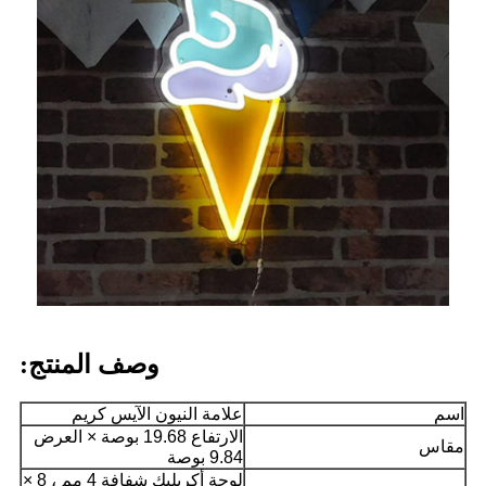
وصف المنتج:
اسم
علامة النيون الآيس كريم
الارتفاع 19.68 بوصة × العرض
مقاس
9.84 بوصة
لوحة أكريليك شفافة 4 مم ، 8 ×