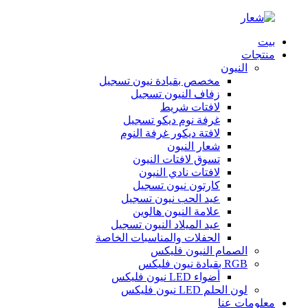
بيت
منتجات
النيون
مخصص بقيادة نيون تسجيل
زفاف النيون تسجيل
لافتات شريط
غرفة نوم ديكو تسجيل
لافتة ديكور غرفة النوم
شعار النيون
تسوق لافتات النيون
لافتات نادي النيون
كارتون نيون تسجيل
عيد الحب نيون تسجيل
علامة النيون هالوين
عيد الميلاد النيون تسجيل
الحفلات والمناسبات الخاصة
الصمام النيون فليكس
RGB بقيادة نيون فليكس
أضواء LED نيون فليكس
لون الحلم LED نيون فليكس
معلومات عنا