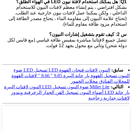
Q1: هل يمكنك استخدام لافتة نيون LED في الهواء الطلق؟
بشكل افتراضي ، يتم إنشاء معظم لافتات النيون للاستخدام
الداخلي ، ولكن يمكننا عمل لافتات نيون خارجية عند الطلب.
(تحتاج علامة النيون إلى مقاومة الماء ، يحتاج مصدر الطاقة إلى
استخدام مزود طاقة مقاوم للماء).
س 2: كيف تقوم بتشغيل إشارات النيون؟
تتصل جميع لافتاتنا مباشرة بمقبس طاقة قياسي (مع قابس لكل
دولة شحن) وتأتي مع محول بجهد 12 فولت.
سابق:
النيون لافتات فنجان القهوة LED تسجيل LED ضوء
النيون تسجيل القهوة بار حانة البيرة 9.85 ″ 8.66 ″ لافتات القهوة
للمحلات الفنادق محلات الخمور
التالي:
Miller Lite ضوء النيون تسجيل LED النيون لافتات البيرة
بار حانة LED أضواء النيون تسجيل الفن الجدار الزخرفية ويندوز
لافتات جدارية زجاجية