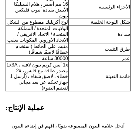
16 مم أصفر ، هلام السيليكا
الأجزاء الرئيسية
الأبيض بقيادة أنبوب فليكس
نيون
شكل اللوحة الخلفية
لوح أكريليك مقطوع من الشكل
الولايات المتحدة / المملكة
سدادة
المتحدة / الاتحاد الافريقي /
الاتحاد الأوروبي المكونات بعقب
مثبت على الحائط (استخدم
طرق التثبيت
خطافًا لاصقًا شفافًا)
عمر
30000 ساعة
1x آيس كريم نيون لافتة ، 1x3A
مصدر طاقة مع قابس ، 2x
قائمة التعبئة
خطاف لاصق شفاف (أرسل 1
جهاز تحكم عن بعد مجاني
لتعتيم الضوء)
عملية الإنتاج:
أدخل علامة النيون المصنوعة يدويًا ، افهم فن إضاءة النيون