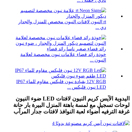
نادي ، حفلة ، ...
rt النيون لافتات النيون مخصص للمنزل والجدار
دي ...
خوذة رائد فضاء علامات نيون مخصصة لعلامة
النيون ...
12V RGB بقيادة نيون فليكس مقاوم للماء IP67
LED نيون فليكس ...
اليدوية الآيس كريم النيون لافتات LED ضوء النيون
لوحات تسجيل مع لمسة باهتة المنزل البيرة بار حانة
غرفة الترفيه أضواء لعبة النوافذ لافتات جدار المرآب