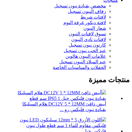
منتجات
مخصص بقيادة نيون تسجيل
زفاف النيون تسجيل
لافتات شريط
لافتة ديكور غرفة النوم
شعار النيون
تسوق لافتات النيون
لافتات نادي النيون
كارتون نيون تسجيل
عيد الحب نيون تسجيل
علامات النيون هالوين
عيد الميلاد النيون تسجيل
الحفلات والمناسبات الخاصة
منتجات مميزة
أبيض دافئ DC12V 5 * 12MM هلام السيليكا
بقيادة نيون فليكس رو ...