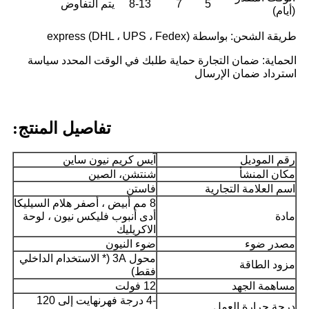
5
7
8-13
يتم التفاوض
(أيام)
طريقة الشحن: بواسطة express (DHL ، UPS ، Fedex)
الحماية: ضمان التجارة حماية طلبك في الوقت المحدد سياسة
استرداد ضمان الإرسال
تفاصيل المنتج:
رقم الموديل
آيس كريم نيون ساين
مكان المنشأ
شنتشن، الصين
اسم العلامة التجارية
فاستن
8 مم أبيض ، أصفر هلام السيليكا
مادة
أدى أنبوب فليكس نيون ، لوحة
الاكريليك
مصدر ضوء
ضوء النيون
محول 3A (* الاستخدام الداخلي
مزود الطاقة
فقط)
مساهمة الجهد
12 فولت
-4 درجة فهرنهايت إلى 120
درجة حرارة العمل