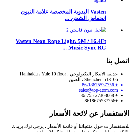
Vasten اليدوية المخصصة علامة النيون
انخفاض الشحن ...
Vasten Neon Rope Light، 5M / 16.4Ft
Music Sync RG ...
اتصل بنا
حديقة الابتكار التكنولوجي Hanhaida ، Yule 10 floor ،
Shenzhen 518106 ، الصين
+ 86-18675537756
sales@top-atom.com
+ 86-755-27363668
+8618675537756
الاستفسار عن لائحة الأسعار
للاستفسارات حول منتجاتنا أو قائمة الأسعار ، يرجى ترك بريدك
الإلكتروني لنا وسنكون على اتصال خلال 24 ساعة.