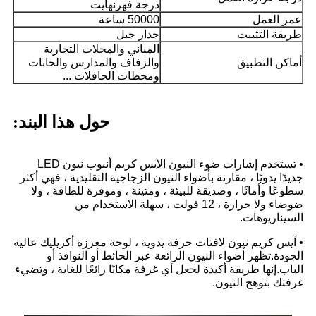
درجة فهرنهايت
عمر العمل
50000 ساعة
طريقة التثبيت
جدار جبل
المباني والمحلات التجارية
أماكن التطبيق
والزفاف والمدارس والحانات
ومحطات الحافلات ...
حول هذا البند:
• تستخدم إشارات ضوء النيون الآيس كريم أنبوب نيون LED
جديدًا يدويًا ، مقارنة بأضواء النيون الزجاجية التقليدية ، فهي أكثر
سطوعًا وأمانًا ، وصديقة للبيئة ، ومتينة ، وموفرة للطاقة ، ولا
ضوضاء ولا حرارة ، 12 فولت ، سهلة الاستخدام من
السيناريوهات.
• آيس كريم نيون لافتات حرفة يدوية ، لوحة معززة أكريليك عالية
الجودة.تظهر أضواء النيون الرائعة عبر الحائط أو النوافذ أو
الباب.إنها طريقة أكيدة لجعل أي غرفة مكانًا رائعًا للغاية ، وتضيء
غرفتك بتوهج النيون.