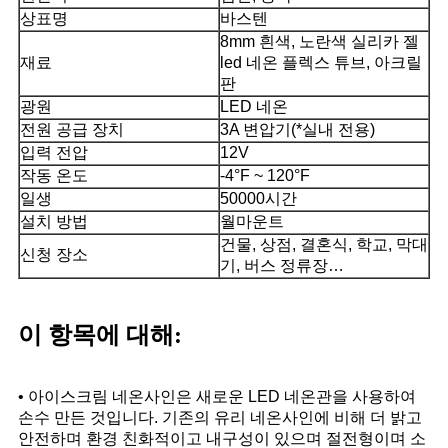
상표명
바스텐
8mm 흰색, 노란색 실리카 젤
재료
led 네온 플렉스 튜브, 아크릴
판
광원
LED 네온
전원 공급 장치
3A 변압기(*실내 전용)
입력 전압
12V
작동 온도
-4°F ~ 120°F
일생
50000시간
설치 방법
월마운트
건물, 상점, 결혼식, 학교, 막대
신청 장소
기, 버스 정류장…
이 항목에 대해:
• 아이스크림 네온사인은 새로운 LED 네온관을 사용하여
손수 만든 것입니다. 기존의 유리 네온사인에 비해 더 밝고
안전하며 환경 친화적이고 내구성이 있으며 절전형이며 소