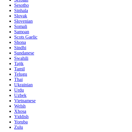
Sesotho
Sinhala
Slovak
Slovenian
Somali
Samoan
Scots Gaelic
Shona
Sindhi
Sundanese
Swahili
Tajik
Tamil
Telugu
Thai
Ukrainian
Urdu
Uzbek
Vietnamese
Welsh
Xhosa
Yiddish
Yoruba
Zulu