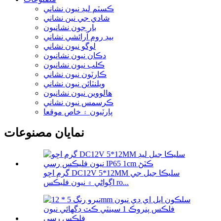
ڪسٽم ليڊ نيون نشاني
شادي جي نين نشاني
بار جون نشانيون
بيڊ روم آرائشي نشاني
لوگو نيون نشاني
دڪان نيون نشانيون
ڪلب نيون نشانيون
ڪارٽون نيون نشاني
ويلنٽائن نيون نشاني
هالووین نيون نشانيون
ڪرسمس نيون نشاني
پارٽيون ۽ خاص موقعا
نمايان مصنوعات
گرم اڇو DC12V 5*12MM سليڪا جيل جي
اڳواڻي ۾ نيون فليڪس ro...