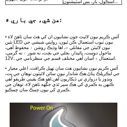
اسڪول، بار، بس اسٽيشنون...
هن شيء جي باري ۾:
• آئس ڪريم نيون لائيٽ جون نشانيون ان کي هٿ سان ٺاهڻ لاءِ
نئين LED نيون ٽيوب استعمال ڪن ٿيون، روايتي شيشي جي
نيون لائيٽن جي مقابلي ۾، اها وڌيڪ روشن ۽ محفوظ آهي،
ماحول دوست، پائيدار، بجلي جي بچت، نه شور ۽ نه گرمي،
12V، استعمال ۾ آسان آهي مختلف قسم جي منظرنامي جي.
• آئس ڪريم نيون نشانيون هٿ سان ٺهيل ڪرافٽ، اعلي معيار
جي ايڪريلڪ پٺاڻ.هڪ شاندار نيون سائن لائيٽون توهان جي ڀت،
ونڊوز يا دروازي تي ڏيکاريون آهن.اهو هڪ يقيني طريقو آهي
ڪنهن به ڪمري کي هڪ سپر ٿڌي جڳهه ٺاهڻ لاء، توهان جي
ڪمري کي نيون چمڪ سان چمڪيو.