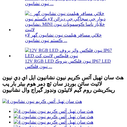
نيون نشانيون ...
خلائي مسافر هيلمٽ نيون نشانيون گهر لاءِ
ڪسٽم نيون نشانيون ...
12V RGB LED نيون فلڪس پنروڪ IP67 LED
نيون فلڪس ...
هٿ سان ٺهيل آئس ڪريم نيون نشانيون ايل اي ڊي نيون
لائيٽ سائن بورڊز سان ٽچ ڊمر هوم بيئر بار پب
ريڪريشن روم گيم لائيٽون ونڊوز گيراج وال نشانيون