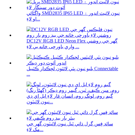
واڱڻائي SMD2835 IP65 LED نيون لائيٽ انڊور ۽
او لاءِ...
DC12V RGB LED Neon Flex گھر جي روشني
واري باورچی خانه بي لاءِ ...
بليو نيون پٽي لائٽون لچڪدار ڪٽيبل Connectable
...
گيم روم، لونگ روم، انسان غار لاءِ ايل اي ڊي
نيون لائيٽون...
سائڊ فِس گرل ذاتي ٿيل نيون لائيٽون گھر جي
مک لاءِ...