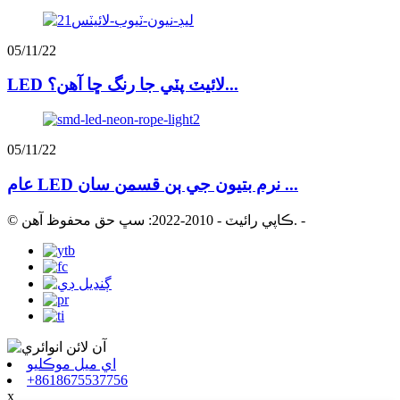
05/11/22
LED لائيٽ پٽي جا رنگ ڇا آهن؟...
05/11/22
عام LED نرم بتيون جي ٻن قسمن سان ...
-
© ڪاپي رائيٽ - 2010-2022: سڀ حق محفوظ آهن.
اي ميل موڪليو
+8618675537756
x