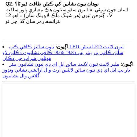
Q2: توهان نيون نشانين کي ڪيئن طاقت ڏيو ٿا؟
اسان جون سڀئي نشانيون سڌو سنئون هڪ معياري پاور ساکٽ
۾ ڳنڍجن ٿيون (هر شپنگ ملڪ لاءِ پلگ سان) ۽ اهو 12V
ٽرانسفارمر سان گڏ اچي ٿو.
اڳيون:
نيون سائنز ڪافي ڪپ LED سائن LED نيون لائيٽ
سائن ڪافي بار بيئر پب 9.85″ 8.66″ ڪافي نشانيون دڪانن لاءِ
هوٽلون شراب جي دڪان
اڳيون:
ملير لائيٽ نيون لائيٽ سائن ايل اي ڊي نيون نشانيون بيئر
بار پب ايل اي ڊي نيون سائن لائٹس آرٽ وال آرائشي نشاني ونڊوز
گلاس وال نشانيون