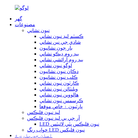
گهر
مصنوعات
نيون نشاني
ڪسٽم ليڊ نيون نشاني
شادي جي نين نشاني
بار جون نشانيون
بيڊ روم ڊيڪو نشاني
بيڊ روم آرائشي نشاني
لوگو نيون نشاني
دڪان نيون نشانيون
ڪلب نيون نشانيون
ڪارٽون نيون نشاني
ويلنٽائن نيون نشاني
هالووین نيون نشاني
ڪرسمس نيون نشاني
پارٽيون ۽ خاص موقعا
ليڊ نيون فليڪس
آر جي بي ليڊ نيون فليڪس
LED نيون فليڪس پٽي لائيٽس
خواب رنگ LED نيون فلیکس
اسان جي باري ۾