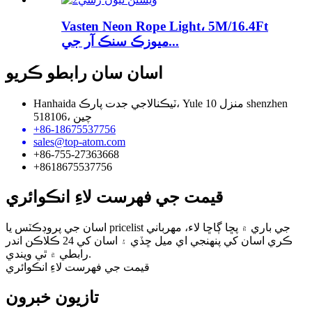
Vasten Neon Rope Light، 5M/16.4Ft
ميوزڪ سنڪ آر جي...
اسان سان رابطو ڪريو
Hanhaida ٽيڪنالاجي جدت پارڪ، Yule 10 منزل shenzhen
518106، چين
+86-18675537756
sales@top-atom.com
+86-755-27363668
+8618675537756
قيمت جي فهرست لاءِ انڪوائري
اسان جي پروڊڪٽس يا pricelist جي باري ۾ پڇا ڳاڇا لاء، مهرباني
ڪري اسان کي پنهنجي اي ميل ڇڏي ۽ اسان کي 24 ڪلاڪن اندر
رابطي ۾ ٿي ويندي.
قيمت جي فهرست لاءِ انڪوائري
تازيون خبرون