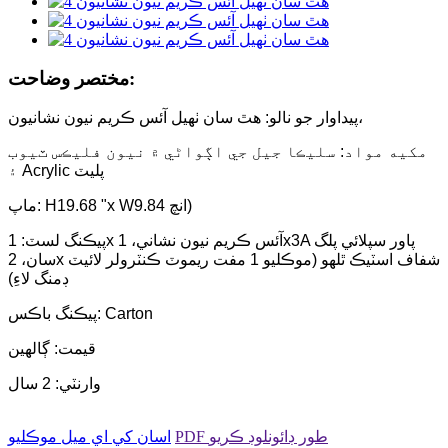
مختصر وضاحت:
پيداوار جو نالو: هٿ سان ٺهيل آئس ڪريم نيون نشانيون،
مکيه مواد: سليڪا جيل جي اڳواڻي ۾ نيون فليڪس ٽيوب
۽ Acrylic پليٽ
ماپ: H19.68 "x W9.84 انچ)
پيڪنگ لسٽ: 1x آئس ڪريم نيون نشاني، 1x3A پاور سپلائي پلگ
سان، 2x شفاف اسٽيڪ ٿلهو (موڪليو 1 مفت ريموٽ ڪنٽرولر لائيٽ
ڊمنگ لاءِ)
پيڪنگ باڪس: Carton
قيمت: ڳالهين
وارنٽي: 2 سال
PDF طور ڊائونلوڊ ڪريو
اسان کي اي ميل موڪليو