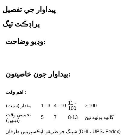
پيداوار جي تفصيل
پراڊڪٽ ٽيگ
وڊيو وضاحت:
پيداوار جون خاصيتون:
اهم وقت :
11 -
> 100
4 - 10
1 - 3
مقدار (سيٽ)
100
تخميني وقت
ڳالهه ٻولهه ٿيڻ
8-13
7
5
(ڏينهن)
شپنگ جو طريقو: ايڪسپريس طرفان (DHL، UPS، Fedex)