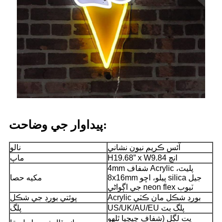
پيداوار جي وضاحت:
آئس ڪريم نيون نشاني
نالو
H19.68” x W9.84 انچ
ماپ
4mm شفاف Acrylic پليٽ،
8x16mm پيلو، اڇو silica جيل
مکيه حصا
جي اڳواڻي neon flex ٽيوب
Acrylic بورڊ شڪل مان ڪٽي
پوئتي بورڊ جي شڪل
US/UK/AU/EU پلگ بٽ
پلگ
ڀت لڳل (شفاف چپچپا ٿلهو