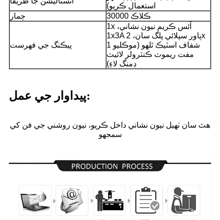
انسٽاليشن جا طريقا
استعمال ڪريو)
30000 ڪلاڪ
ڄمار
1x آئس ڪريم نيون نشاني،
1x3A پاور سپلائي پلگ سان، 2x
شفاف اسٽيڪ ٿلهو (موڪليو 1
پيڪنگ جي فهرست
مفت ريموٽ ڪنٽرولر لائيٽ
ڊمنگ لاءِ)
پيداوار جي عمل:
هٿ سان ٺهيل نيون نشاني داخل ڪريو، نيون روشني جي فن کي
سمجھو