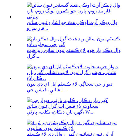
وال ڊيڪر آرٽ اوڪي هٿ جو اشارو نيون سائن
فار بيڊرو...
وال ڊيڪر بار هوم لاءِ ڪسٽم نيون سائن ريڊ هيٽ
گرل...
ديوار جي سجاڳي لاءِ ڪسٽم ايل اي ڊي نيون
نشاني، فيشن جي ...
گهر، بار، دڪان، ڪلب، پارٽي، W...
آر ٽي نيون نشانيون گھر ۽ وال ڊي لاءِ ڪسٽم