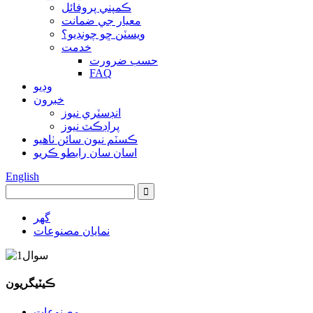
ڪمپني پروفائل
معيار جي ضمانت
ويسٽن ڇو چونڊيو؟
خدمت
حسب ضرورت
FAQ
وڊيو
خبرون
انڊسٽري نيوز
پراڊڪٽ نيوز
ڪسٽم نيون سائن ٺاهيو
اسان سان رابطو ڪريو
English
گهر
نمايان مصنوعات
ڪيٽيگريون
مصنوعات