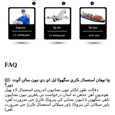
FAQ
Q1: ڇا توھان استعمال ڪري سگھوٿا ايل اي ڊي نيون سائن آئوٽ
ڊور؟
ڊفالٽ طور اڪثر نيون نشانيون اندروني استعمال لاءِ ٺهيل
هونديون آهن جڏهن ته اسان درخواست تي ٻاهرين نيون نشانيون
ٺاهي سگهون ٿا.(نيون نشاني کي پنروڪ ڪرڻ جي ضرورت آهي،
پاور سپلائي کي پنروڪ پاور سپلائي استعمال ڪرڻ جي ضرورت
آهي).