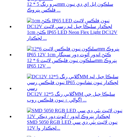
نيرو رنگ 5 * 12mm سلڪون ايل اي ڊي نيون
فلڪس پنروڪ ...
1cm ڪٽڻ IP65 LED Neon Flex Light DC12V
لچڪدار ...
سلڪون نيون فليڪس لائيٽ 6 * 12mm پنروڪ
IP65 12V ...
DC12V گلابي رنگ 5*12MM سليڪا جيل جي
اڳواڻي ۾ نيون فليڪس روپ ...
SMD 5050 RGB LED نيون لائيٽ پٽي ڊي سي
12V لچڪدار وا...