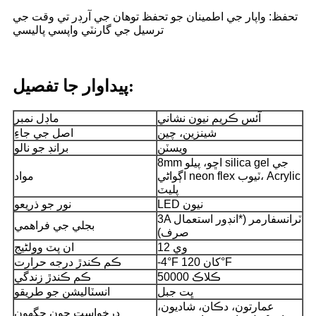
تحفظ: واپار جي اطمينان جو تحفظ توهان جي آرڊر تي وقت جي
ترسيل جي گارنٽي واپسي پاليسي
پيداوار جا تفصيل:
آئس ڪريم نيون نشاني
ماڊل نمبر
شينزين، چين
اصل جي جاءِ
ويسٽن
برانڊ جو نالو
8mm اڇو، پيلو silica gel جي
اڳواڻي neon flex ٽيوب، Acrylic
مواد
پليٽ
LED نيون
نور جو ذريعو
3A ٽرانسفارمر (*انڊور استعمال
بجلي جي فراهمي
صرف)
12 وي
ان پٽ وولٹیج
-4°F کان 120°F
ڪم ڪندڙ درجه حرارت
50000 ڪلاڪ
ڪم ڪندڙ زندگي
ڀت جبل
انسٽاليشن جو طريقو
عمارتون، دڪان، شاديون،
درخواست جون جڳھون