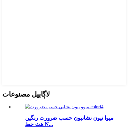
لاڳاپيل مصنوعات
ميوا نيون نشانيون حسب ضرورت رنگين
هٿ خط N...