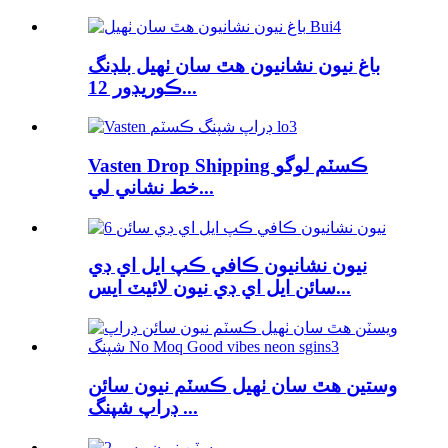
باغ نيون نشانيون هٿ سان ٺهيل بلڊنگ
ڪوريڊور 12...
Vasten Drop Shipping ڪسٽم لوگو
خط نشاني لي...
نيون نشانيون ڪافي ڪپ ايل اي ڊي
سائن ايل اي ڊي نيون لائيٽ ايس...
وستين هٿ سان ٺهيل ڪسٽم نيون سائن
ڊراپ شپنگ ...