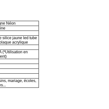
gne Néon
ine
 silice jaune led tube
 plaque acrylique
 (*Utilisation en
ent)
ins, mariage, écoles,
s...