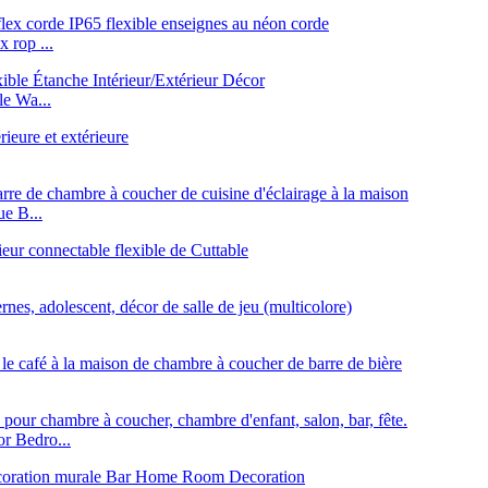
 rop ...
e Wa...
e B...
r Bedro...