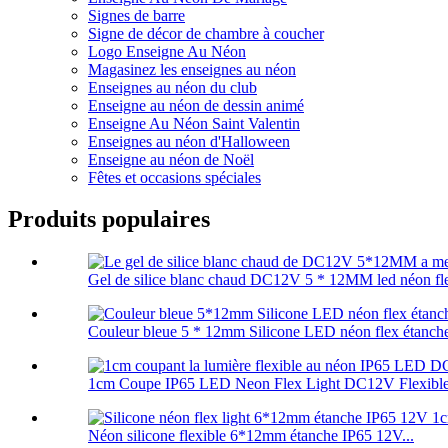
Signes de barre
Signe de décor de chambre à coucher
Logo Enseigne Au Néon
Magasinez les enseignes au néon
Enseignes au néon du club
Enseigne au néon de dessin animé
Enseigne Au Néon Saint Valentin
Enseignes au néon d'Halloween
Enseigne au néon de Noël
Fêtes et occasions spéciales
Produits populaires
Gel de silice blanc chaud DC12V 5 * 12MM led néon flex
Couleur bleue 5 * 12mm Silicone LED néon flex étanche 
1cm Coupe IP65 LED Neon Flex Light DC12V Flexible 
Néon silicone flexible 6*12mm étanche IP65 12V...