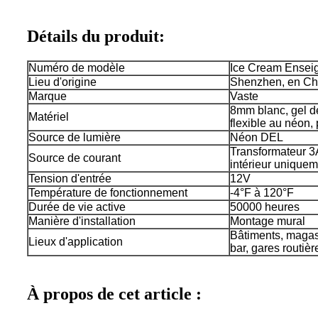
Détails du produit:
Numéro de modèle
Ice Cream Ensei
Lieu d'origine
Shenzhen, en Ch
Marque
Vaste
8mm blanc, gel de
Matériel
flexible au néon,
Source de lumière
Néon DEL
Transformateur 3A
Source de courant
intérieur uniquem
Tension d'entrée
12V
Température de fonctionnement
-4°F à 120°F
Durée de vie active
50000 heures
Manière d'installation
Montage mural
Bâtiments, magas
Lieux d'application
bar, gares routière
À propos de cet article :