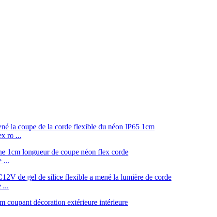
 ro ...
...
...