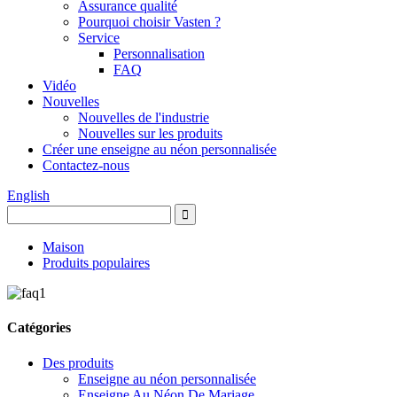
Assurance qualité
Pourquoi choisir Vasten ?
Service
Personnalisation
FAQ
Vidéo
Nouvelles
Nouvelles de l'industrie
Nouvelles sur les produits
Créer une enseigne au néon personnalisée
Contactez-nous
English
Maison
Produits populaires
Catégories
Des produits
Enseigne au néon personnalisée
Enseigne Au Néon De Mariage