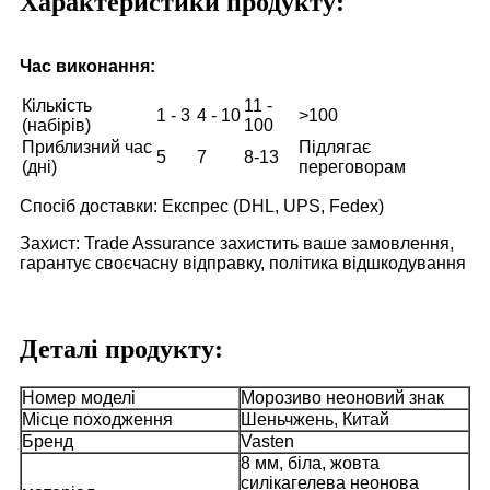
Характеристики продукту:
Час виконання:
Кількість
11 -
1 - 3
4 - 10
>100
(набірів)
100
Приблизний час
Підлягає
5
7
8-13
(дні)
переговорам
Спосіб доставки: Експрес (DHL, UPS, Fedex)
Захист: Trade Assurance захистить ваше замовлення,
гарантує своєчасну відправку, політика відшкодування
Деталі продукту:
Номер моделі
Морозиво неоновий знак
Місце походження
Шеньчжень, Китай
Бренд
Vasten
8 мм, біла, жовта
силікагелева неонова