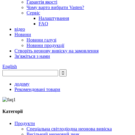
Гарантія якості
Чому варто вибрати Vasten?
Сервіс
Налаштування
FAQ
відео
Новини
Новини галузі
Новини продукції
Створіть неонову вивіску на замовлення
Зв'яжіться з нами
English
додому
Рекомендовані товари
Категорії
Продукти
Спеціальна світлодіодна неонова вивіска
Весільний неоновий знак