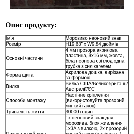
Опис продукту:
Ім'я
Морозиво неоновий знак
Розмір
H19.68” x W9.84 дюймів
4 мм прозора акрилова
пластина, 8x16 мм, жовта,
Основні частини
біла неонова світлодіодна
трубка з силікагелем
Акрилова дошка, вирізана
Форма щита
за формою
Вилка США/Великобританії/
Вилка
Австралії/ЄС
Настінне кріплення
Способи монтажу
(використовуйте прозорий
липкий гачок)
Тривалість життя
30000 годин
1x неоновий знак для
морозива, блок живлення
1x3A з вилкою, 2x прозорий
Пакувальний лист
липкий гачок (надішліть 1