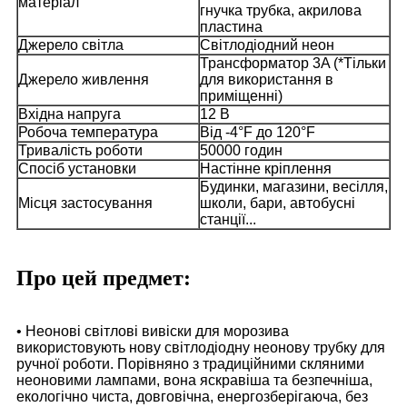
матеріал
гнучка трубка, акрилова
пластина
Джерело світла
Світлодіодний неон
Трансформатор 3A (*Тільки
Джерело живлення
для використання в
приміщенні)
Вхідна напруга
12 В
Робоча температура
Від -4°F до 120°F
Тривалість роботи
50000 годин
Спосіб установки
Настінне кріплення
Будинки, магазини, весілля,
Місця застосування
школи, бари, автобусні
станції...
Про цей предмет:
• Неонові світлові вивіски для морозива
використовують нову світлодіодну неонову трубку для
ручної роботи. Порівняно з традиційними скляними
неоновими лампами, вона яскравіша та безпечніша,
екологічно чиста, довговічна, енергозберігаюча, без