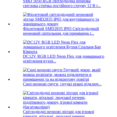
SMD 5050 RGB світлодіодна неонова
світлова стрічка постійного струму 12 В г...
Фіолетовий SMD2835 IP65 Світлодіодний
неоновий світильник для приміщень і...
DC12V RGB LED Neon Flex для домашнього
освітлення кухні...
Сині неонові смуги, гнучкі різані підключ...
Світлодіодні неонові ліхтарі для ігрової
кімнати, вітальні, людської печери...