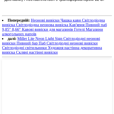
Попередній:
Неонові вивіски Чашка кави Світлодіодна
вивіска Світлодіодна неонова вивіска Кав'ярня Пивний паб
9,85″ 8,66″ Кавові вивіски для магазинів Готелі Магазини
алкогольних напоїв
далі:
Miller Lite Neon Light Sign Світлодіодні неонові
вивіски Пивний бар Паб Світлодіодні неонові вивіски
Світлодіодні світильники Художня настінна декоративна
вивіска Скляні настінні вивіски