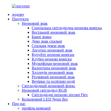
додому
Продукти
Неоновий знак
Спеціальна світлодіодна неонова вивіска
Весільний неоновий знак
Барні знаки
Деко знак спальні
Спальня декор знак
Логотип неоновий знак
Купуйте неонові вивіски
Клубні неонові вивіски
Мультфільм неоновий знак
Валентина неоновий знак
Хеллоуїн неоновий знак
Різдвяний неоновий знак
Вечірки та особливі події
Світлодіодний неоновий флекс
Неоновий світлодіод RGB
Світлодіодні неонові ліхтарі Flex
Кольоровий LED Neon flex
Про нас
профіль компанії