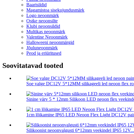
Baarisildid
Magamistoa sisekujundusmärk
Logo neoonmärk
Ostke neoonsilte
Klubi neoonsildid
Multikas neoonmärk
Valentine Neoonmärk
Halloweeni neoonmärgid
Jõuluneoonmärk
Peod ja eriüritused
Soovitatavad tooted
Soe valge DC12V 5*12MM silikageeli led neoon flex ro.
Sinine värv 5 * 12mm Silikoon LED neoon flex veekindel
1cm lõikamine IP65 LED Neoon Flex Light DC12V pain
Silikoonist neoonvalgusti 6*12mm veekindel IP65 12V...