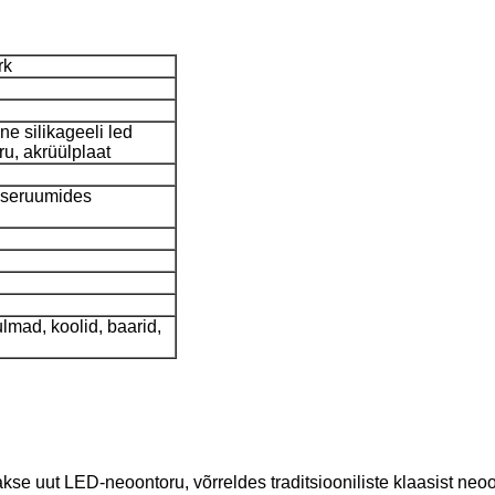
rk
ne silikageeli led
u, akrüülplaat
 siseruumides
lmad, koolid, baarid,
akse uut LED-neoontoru, võrreldes traditsiooniliste klaasist ne