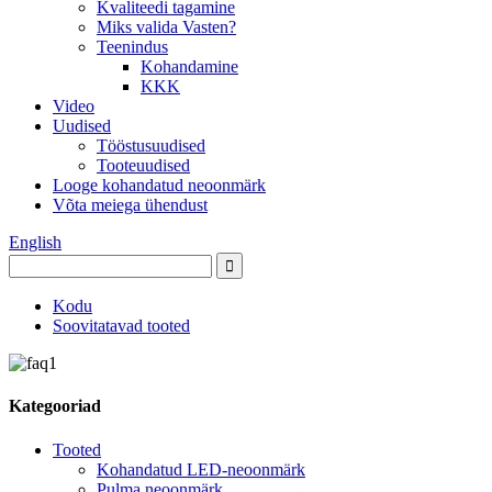
Kvaliteedi tagamine
Miks valida Vasten?
Teenindus
Kohandamine
KKK
Video
Uudised
Tööstusuudised
Tooteuudised
Looge kohandatud neoonmärk
Võta meiega ühendust
English
Kodu
Soovitatavad tooted
Kategooriad
Tooted
Kohandatud LED-neoonmärk
Pulma neoonmärk