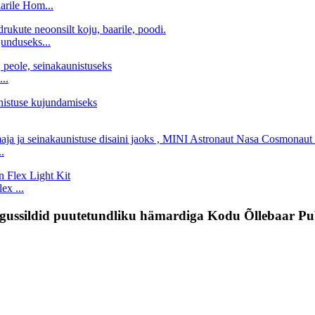
arile Hom...
unduseks...
..
.
x ...
valgussildid puutetundliku hämardiga Kodu Õllebaar