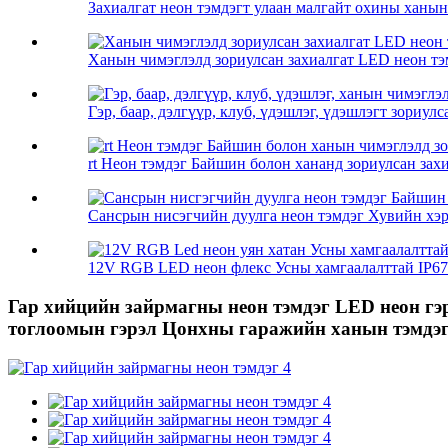
Захиалгат неон тэмдэгт улаан малгайт охины ханын
Ханын чимэглэлд зориулсан захиалгат LED неон тэмд
Гэр, баар, дэлгүүр, клуб, үдэшлэг, үдэшлэгт зориул
rt Неон тэмдэг Байшин болон хананд зориулсан захиа
Сансрын нисэгчийн дуулга неон тэмдэг Хувийн хэрэ
12V RGB LED неон флекс Усны хамгаалалттай IP67 
Гар хийцийн зайрмагны неон тэмдэг LED неон гэ
тоглоомын гэрэл Цонхны гаражийн ханын тэмдэ