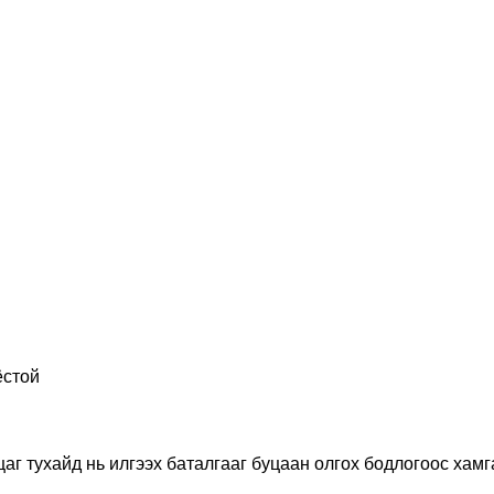
ёстой
аг тухайд нь илгээх баталгааг буцаан олгох бодлогоос хам