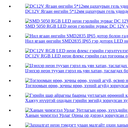
DC12V Ягаан өнгийн 5*12мм цахиурын гель удирдса
SMD 5050 RGB LED неон гэрлийн зурвас DC 12V уян
Нил ягаан өнгийн SMD2835 IP65 гэр доторх LED нео
DC12V RGB LED неон флекс гэрийн гал тогооны өр
Цэнхэр неон туузан гэрэл нь уян хатан, таслагдах б
Тоглоомын өрөө, зочны өрөө, хүний ​​агуйд зориулса
Хажуу нүүртэй охидын гэрийн зөгийд зориулсан хув
Ханын чимэглэл Урлаг Орны ор дэрэнд зориулсан га