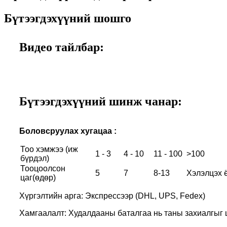
Бүтээгдэхүүний шошго
Видео тайлбар:
Бүтээгдэхүүний шинж чанар:
Боловсруулах хугацаа :
Тоо хэмжээ (иж
1 - 3
4 - 10
11 - 100
>100
бүрдэл)
Тооцоолсон
5
7
8-13
Хэлэлцэх 
цаг(өдөр)
Хүргэлтийн арга: Экспрессээр (DHL, UPS, Fedex)
Хамгаалалт: Худалдааны баталгаа нь таны захиалгыг ц