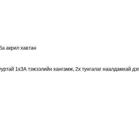
,
ба акрил хавтан
ууртай 1х3А тэжээлийн хангамж, 2х тунгалаг наалдамхай дэг