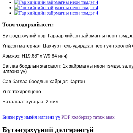
Товч тодорхойлолт:
Бүтээгдэхүүний нэр: Гараар хийсэн зайрмагны неон тэмдэг
Үндсэн материал: Цахиурт гель удирдсан неон уян хоолой 
Хэмжээ: H19.68” x W9.84 инч)
Баглаа боодлын жагсаалт: 1х зайрмагны неон тэмдэг, залг
илгээнэ үү)
Сав баглаа боодлын хайрцаг: Картон
Үнэ: тохиролцоно
Баталгаат хугацаа: 2 жил
Бидэн рүү имэйл илгээнэ үү
PDF хэлбэрээр татаж авах
Бүтээгдэхүүний дэлгэрэнгүй