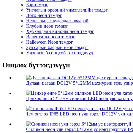
Бар тэмдэг
Унтлагын өрөөний чимэглэлийн тэмдэг
Лого неон тэмдэг
Неон тэмдэг худалдаж аваарай
Клубын неон тэмдэг
Хүүхэлдэйн киноны неон тэмдэг
Валентины неон тэмдэг
Halloween Neon тэмдэг
Зул сарын баярын неон тэмдэг
Үдэшлэг ба онцгой тохиолдлууд
Онцлох бүтээгдэхүүн
Дулаан цагаан DC12V 5*12MM цахиурын гель удирд
Цэнхэр өнгө 5*12мм силикон LED неон уян хатан ус
1см огтлох IP65 LED неон уян гэрэл DC12V уян хата
Силикон неон уян гэрэл 6*12мм ус нэвтэрдэггүй IP6