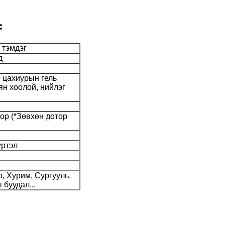
:
 тэмдэг
д
 цахиурын гель
ян хоолой, нийлэг
ор (*Зөвхөн дотор
үртэл
р, Хурим, Сургууль,
 буудал...