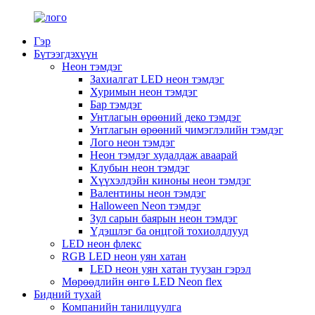
Гэр
Бүтээгдэхүүн
Неон тэмдэг
Захиалгат LED неон тэмдэг
Хуримын неон тэмдэг
Бар тэмдэг
Унтлагын өрөөний деко тэмдэг
Унтлагын өрөөний чимэглэлийн тэмдэг
Лого неон тэмдэг
Неон тэмдэг худалдаж аваарай
Клубын неон тэмдэг
Хүүхэлдэйн киноны неон тэмдэг
Валентины неон тэмдэг
Halloween Neon тэмдэг
Зул сарын баярын неон тэмдэг
Үдэшлэг ба онцгой тохиолдлууд
LED неон флекс
RGB LED неон уян хатан
LED неон уян хатан туузан гэрэл
Мөрөөдлийн өнгө LED Neon flex
Бидний тухай
Компанийн танилцуулга