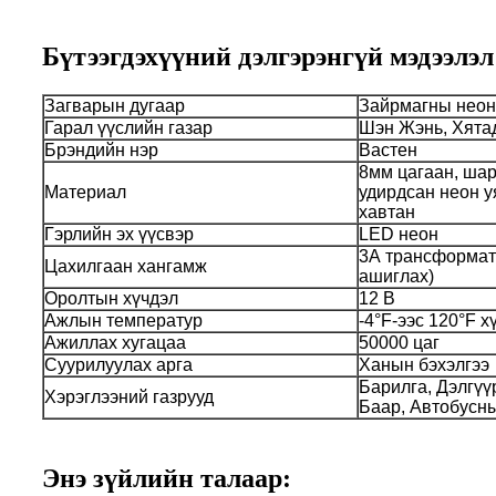
Бүтээгдэхүүний дэлгэрэнгүй мэдээлэл
Загварын дугаар
Зайрмагны неон
Гарал үүслийн газар
Шэн Жэнь, Хята
Брэндийн нэр
Вастен
8мм цагаан, шар
Материал
удирдсан неон у
хавтан
Гэрлийн эх үүсвэр
LED неон
3А трансформат
Цахилгаан хангамж
ашиглах)
Оролтын хүчдэл
12 В
Ажлын температур
-4°F-ээс 120°F х
Ажиллах хугацаа
50000 цаг
Суурилуулах арга
Ханын бэхэлгээ
Барилга, Дэлгүү
Хэрэглээний газрууд
Баар, Автобусны
Энэ зүйлийн талаар: