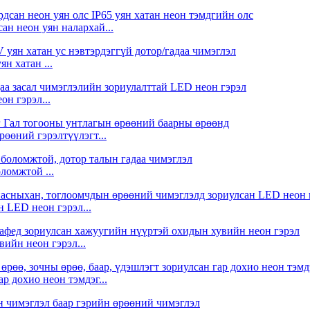
н неон уян налархай...
 хатан ...
н гэрэл...
өөний гэрэлтүүлэгт...
оломжтой ...
н LED неон гэрэл...
ийн неон гэрэл...
р дохио неон тэмдэг...