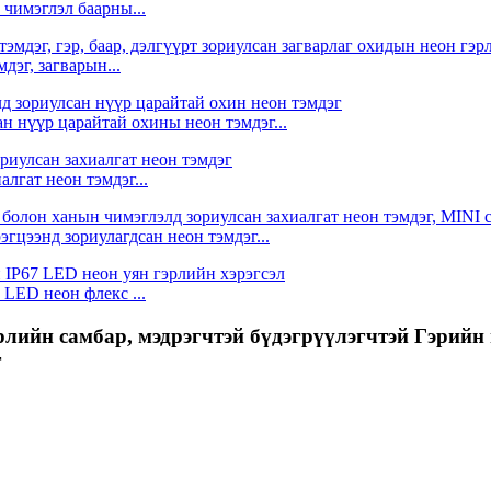
 чимэглэл баарны...
эг, загварын...
сан нүүр царайтай охины неон тэмдэг...
лгат неон тэмдэг...
гцээнд зориулагдсан неон тэмдэг...
LED неон флекс ...
рлийн самбар, мэдрэгчтэй бүдэгрүүлэгчтэй Гэрий
г