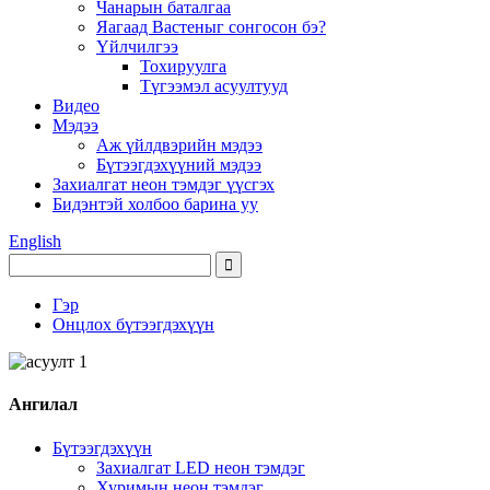
Чанарын баталгаа
Яагаад Вастеныг сонгосон бэ?
Үйлчилгээ
Тохируулга
Түгээмэл асуултууд
Видео
Мэдээ
Аж үйлдвэрийн мэдээ
Бүтээгдэхүүний мэдээ
Захиалгат неон тэмдэг үүсгэх
Бидэнтэй холбоо барина уу
English
Гэр
Онцлох бүтээгдэхүүн
Ангилал
Бүтээгдэхүүн
Захиалгат LED неон тэмдэг
Хуримын неон тэмдэг