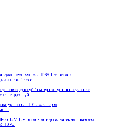
сан неон флекс...
 нэвтэрдэггүй ...
н ...
5 12V...