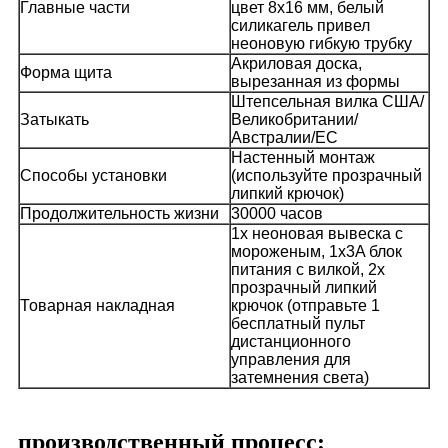
Главные части
цвет 8x16 мм, белый
силикагель привел
неоновую гибкую трубку
Акриловая доска,
Форма щита
вырезанная из формы
Штепсельная вилка США/
Затыкать
Великобритании/
Австралии/ЕС
Настенный монтаж
Способы установки
(используйте прозрачный
липкий крючок)
Продолжительность жизни
30000 часов
1x неоновая вывеска с
мороженым, 1x3A блок
питания с вилкой, 2x
прозрачный липкий
Товарная накладная
крючок (отправьте 1
бесплатный пульт
дистанционного
управления для
затемнения света)
производственный процесс: