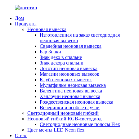
Дом
Продукты
Неоновая вывеска
Изготовленная на заказ светодиодная
неоновая вывеска
Свадебная неоновая вывеска
Бар Знаки
Знак деко в спальне
Знак декора спальни
Логотип неоновая вывеска
Магазин неоновых вывесок
Клуб неоновых вывесок
Мультфильм неоновая вывеска
Валентина неоновая вывеска
Хэллоуин неоновая вывеска
Рождественская неоновая вывеска
Вечеринки и особые случаи
Светодиодный неоновый гибкий
Неоновый гибкий RGB-светодиод
Светодиодные неоновые полосы Flex
Цвет мечты LED Neon flex
О нас