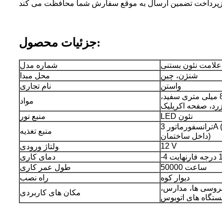
زپرداخت تضمین ارسال به موقع سفارش شما محافظت می کند
جزئیات محصول:
علامت نئون بستنی
شماره مدل
شنژن، چین
محل مبدا
واستن
نام تجاری
لوله فلکس نئون 8 میلی متری سفید،
مواد
رد، صفحه اکریلیک
LED نئون
منبع نور
ترانسفورماتور 3A (*فقط برای استفاده در
منبع تغذیه
داخل ساختمان)
12 V
ولتاژ ورودی
دمای کاری
50000 ساعت
طول عمر کاری
دیوار کوه
راه نصب
عروسی ها، مدارس،
مکان های کاربردی