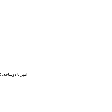
لیست بسته بندی: 1 عدد تابلوی نئون بستنی، منبع تغذیه 1x3 آمپر با دوشاخه، 2 عدد قلاب چسبناک شفاف (ارسال 1 کنترل از راه دور رایگان برای کاهش نور)