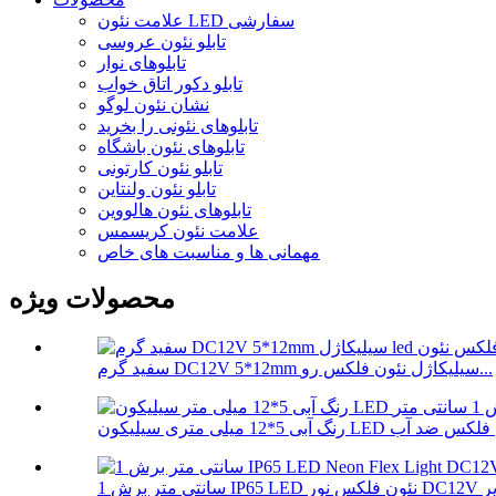
علامت نئون LED سفارشی
تابلو نئون عروسی
تابلوهای نوار
تابلو دکور اتاق خواب
نشان نئون لوگو
تابلوهای نئونی را بخرید
تابلوهای نئون باشگاه
تابلو نئون کارتونی
تابلو نئون ولنتاین
تابلوهای نئون هالووین
علامت نئون کریسمس
مهمانی ها و مناسبت های خاص
محصولات ویژه
سفید گرم DC12V 5*12mm سیلیکاژل نئون فلکس رو...