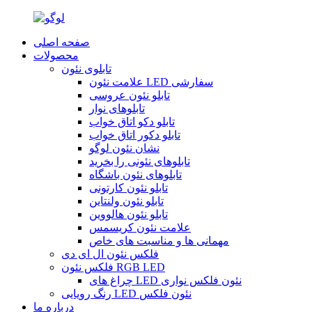
صفحه اصلی
محصولات
تابلوی نئون
علامت نئون LED سفارشی
تابلو نئون عروسی
تابلوهای نوار
تابلو دکو اتاق خواب
تابلو دکور اتاق خواب
نشان نئون لوگو
تابلوهای نئونی را بخرید
تابلوهای نئون باشگاه
تابلو نئون کارتونی
تابلو نئون ولنتاین
تابلو نئون هالووین
علامت نئون کریسمس
مهمانی ها و مناسبت های خاص
فلکس نئون ال ای دی
فلکس نئون RGB LED
چراغ های LED نئون فلکس نواری
رنگ رویایی LED نئون فلکس
درباره ما