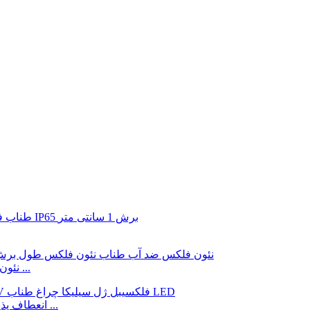
رنگ آبی 5*12 میلی متری سیلیکون LED نئون فلکس ضد آب ...
1 سانتی متر برش IP65 LED نئون فلکس نور DC12V انعطاف پذیر ...