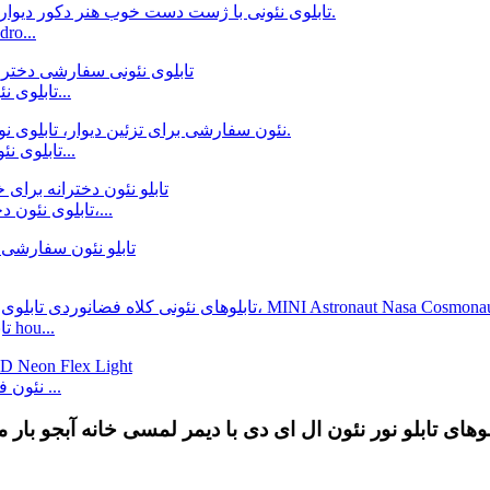
تابلوی نئونی با ژست دست خوب هنر دک
تابلوی نئونی سفارشی دختر کلاه قرمزی برای دکور دیوار بار هوم...
تابلوی نئون ال ای دی سفارشی برای دکوراسیون دیوار، فشن جی...
تابلوی نئون دخترانه فیس آپ برای خانه، بار، فروشگاه، کلوپ، مهمانی،...
تابلوهای نئونی کلاه فضانوردی تابلوی نئونی سفارشی برای hou...
12 ولت RGB LED نئون فلکس ضد آب IP67 LED نئون فلکس ...
ای تابلو نور نئون ال ای دی با دیمر لمسی خانه آبجو بار می