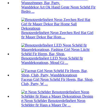
Wanddekor Art Ok Hand Geste Neon Schëld Fir
Bedro ...
Benotzerdefinéiert Neon Zeechen Red Hat Girl
fir Mauer Dekor Bar Hom ...
Benotzerdefinéiert LED Neon Schëld fir
Wanddekoratioun, Moud Gi ...
Faceup Girl Neon Schëld Fir Heem, Bar, Shop,
Club, Party, W ...
rt Neon Schëlder Benotzerdefinéiert Neon
Schëlder fir Haus a Mauer De ...