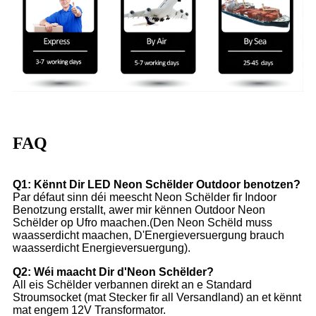
FAQ
Q1: Kënnt Dir LED Neon Schëlder Outdoor benotzen?
Par défaut sinn déi meescht Neon Schëlder fir Indoor
Benotzung erstallt, awer mir kënnen Outdoor Neon
Schëlder op Ufro maachen.(Den Neon Schëld muss
waasserdicht maachen, D'Energieversuergung brauch
waasserdicht Energieversuergung).
Q2: Wéi maacht Dir d'Neon Schëlder?
All eis Schëlder verbannen direkt an e Standard
Stroumsocket (mat Stecker fir all Versandland) an et kënnt
mat engem 12V Transformator.