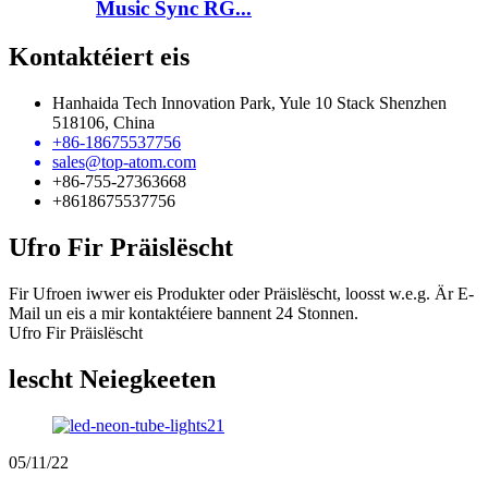
Music Sync RG...
Kontaktéiert eis
Hanhaida Tech Innovation Park, Yule 10 Stack Shenzhen
518106, China
+86-18675537756
sales@top-atom.com
+86-755-27363668
+8618675537756
Ufro Fir Präislëscht
Fir Ufroen iwwer eis Produkter oder Präislëscht, loosst w.e.g. Är E-
Mail un eis a mir kontaktéiere bannent 24 Stonnen.
Ufro Fir Präislëscht
lescht Neiegkeeten
05/11/22