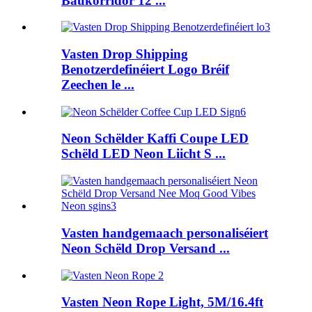
Baukorridor 12 ...
Vasten Drop Shipping
Benotzerdefinéiert Logo Bréif
Zeechen le ...
Neon Schëlder Kaffi Coupe LED
Schëld LED Neon Liicht S ...
Vasten handgemaach personaliséiert
Neon Schëld Drop Versand ...
Vasten Neon Rope Light, 5M/16.4ft