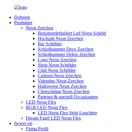
Doheem
Produkter
Neon Zeechen
Benotzerdefinéiert Led Neon Schëld
Hochzäit Neon Zeechen
Bar Schëlder
Schlofkummer Deco Zeechen
Schlofkummer Dekor Zeechen
Logo Neon Zeechen
Shop Neon Schëlder
Club Neon Schëlder
Cartoon Neon Zeechen
Valentine Neon Zeechen
Halloween Neon Zeechen
Chrëschtdag Neon Zeechen
Parteien & speziell Occasiounen
LED Neon Flex
RGB LED Neon Flex
LED Neon Flex Strip Luuchten
Dream Faarf LED Neon Flex
Iwwer eis
Firma Profil