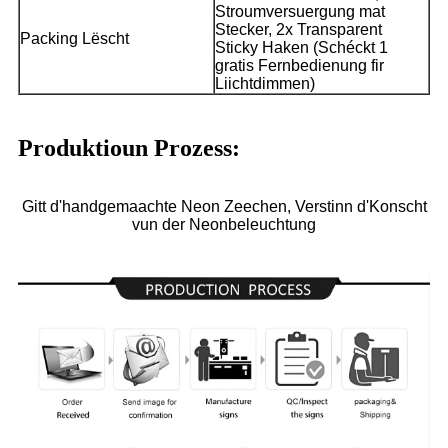
Stroumversuergung mat
Stecker, 2x Transparent
Packing Lëscht
Sticky Haken (Schéckt 1
gratis Fernbedienung fir
Liichtdimmen)
Produktioun Prozess:
Gitt d'handgemaachte Neon Zeechen, Verstinn d'Konscht
vun der Neonbeleuchtung