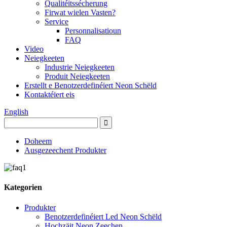
Qualitéitssécherung
Firwat wielen Vasten?
Service
Personnalisatioun
FAQ
Video
Neiegkeeten
Industrie Neiegkeeten
Produit Neiegkeeten
Erstellt e Benotzerdefinéiert Neon Schëld
Kontaktéiert eis
English
Doheem
Ausgezeechent Produkter
Kategorien
Produkter
Benotzerdefinéiert Led Neon Schëld
Hochzäit Neon Zeechen