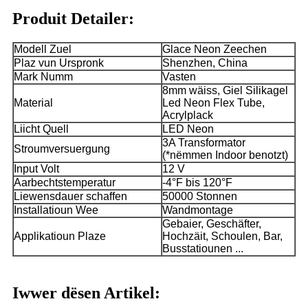
Produit Detailer:
Modell Zuel
Glace Neon Zeechen
Plaz vun Urspronk
Shenzhen, China
Mark Numm
Vasten
8mm wäiss, Giel Silikagel
Material
Led Neon Flex Tube,
Acrylplack
Liicht Quell
LED Neon
3A Transformator
Stroumversuergung
(*nëmmen Indoor benotzt)
Input Volt
12 V
Aarbechtstemperatur
-4°F bis 120°F
Liewensdauer schaffen
50000 Stonnen
Installatioun Wee
Wandmontage
Gebaier, Geschäfter,
Applikatioun Plaze
Hochzäit, Schoulen, Bar,
Busstatiounen ...
Iwwer dësen Artikel: