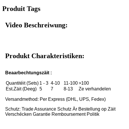
Produit Tags
Video Beschreiwung:
Produkt Charakteristiken:
Beaarbechtungszäit :
Quantitéit (Sets)
1 - 3
4-10
11-100
>100
Est.Zäit (Deeg)
5
7
8-13
Ze verhandelen
Versandmethod: Per Express (DHL, UPS, Fedex)
Schutz: Trade Assurance Schutz Är Bestellung op Zäit
Verschécken Garantie Remboursement Politik