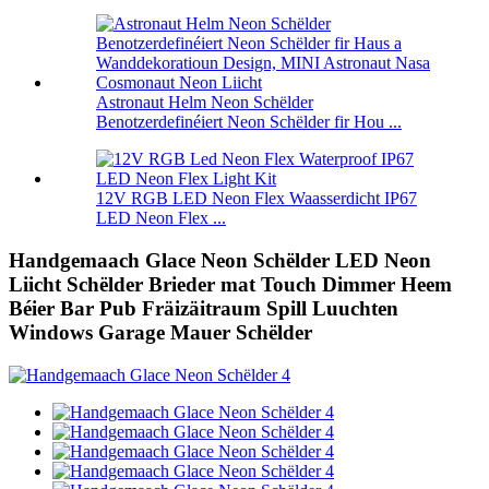
Astronaut Helm Neon Schëlder
Benotzerdefinéiert Neon Schëlder fir Hou ...
12V RGB LED Neon Flex Waasserdicht IP67
LED Neon Flex ...
Handgemaach Glace Neon Schëlder LED Neon
Liicht Schëlder Brieder mat Touch Dimmer Heem
Béier Bar Pub Fräizäitraum Spill Luuchten
Windows Garage Mauer Schëlder