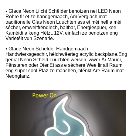
• Glace Neon Liicht Schëlder benotzen nei LED Neon
Röhre fir et ze handgemaach, Am Verglach mat
traditionelle Glas Neon Luuchten ass et méi hell a méi
sécher, ëmweltfrëndlech, haltbar, Energiespuer, kee
Kaméidi a keng Hëtzt, 12V, einfach ze benotzen eng
Varietéit vun Szenarie.
• Glace Neon Schëlder Handgemaach
Handwierksgeschir, héichwäerteg acrylic backplane.Eng
genial Neon Schëld Luuchten weisen iwwer Är Mauer,
Fënsteren oder Dier.Et ass e séchere Wee fir all Raum
eng super cool Plaz ze maachen, blénkt Äre Raum mat
Neonglanz.