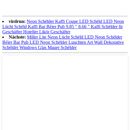
virdrun:
Neon Schëlder Kaffi Coupe LED Schëld LED Neon
Liicht Schëld Kaffi Bar Béier Pub 9.85 ″ 8.66 ″ Kaffi Schëlder fir
Geschäfter Hoteller Likör Geschäfter
Nächste:
Miller Lite Neon Liicht Schëld LED Neon Schëlder
Béier Bar Pub LED Neon Schëlder Luuchten Art Wall Dekorative
Schëlder Windows Glas Mauer Schëlder