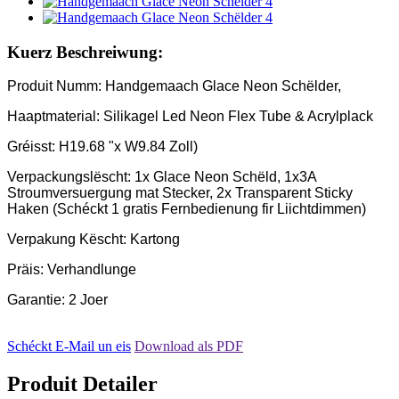
Kuerz Beschreiwung:
Produit Numm: Handgemaach Glace Neon Schëlder,
Haaptmaterial: Silikagel Led Neon Flex Tube & Acrylplack
Gréisst: H19.68 "x W9.84 Zoll)
Verpackungslëscht: 1x Glace Neon Schëld, 1x3A
Stroumversuergung mat Stecker, 2x Transparent Sticky
Haken (Schéckt 1 gratis Fernbedienung fir Liichtdimmen)
Verpakung Këscht: Kartong
Präis: Verhandlunge
Garantie: 2 Joer
Schéckt E-Mail un eis
Download als PDF
Produit Detailer