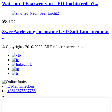
Wat sinn d'Faarwen vun LED Liichtstreifen?...
05/11/22
Zwee Aarte vu gemeinsame LED Soft Luuchten mat
...
© Copyright - 2010-2022: All Rechter reservéiert.
-
E-Mail schécken
+8618675537756
x