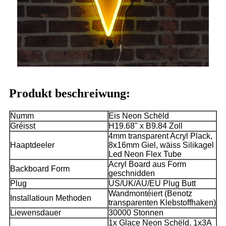
Produkt beschreiwung:
Numm
Eis Neon Schëld
Gréisst
H19.68" x B9.84 Zoll
4mm transparent Acryl Plack,
Haaptdeeler
8x16mm Giel, wäiss Silikagel
Led Neon Flex Tube
Acryl Board aus Form
Backboard Form
geschnidden
Plug
US/UK/AU/EU Plug Butt
Wandmontéiert (Benotz
Installatioun Methoden
transparenten Klebstoffhaken)
Liewensdauer
30000 Stonnen
1x Glace Neon Schëld, 1x3A