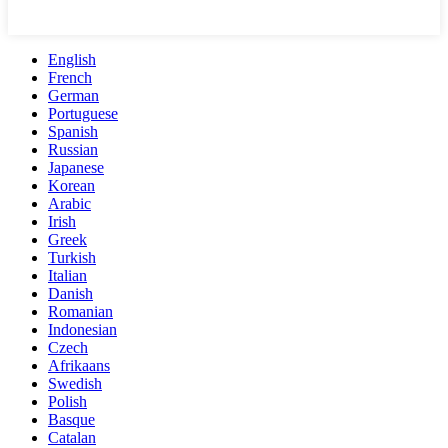
English
French
German
Portuguese
Spanish
Russian
Japanese
Korean
Arabic
Irish
Greek
Turkish
Italian
Danish
Romanian
Indonesian
Czech
Afrikaans
Swedish
Polish
Basque
Catalan