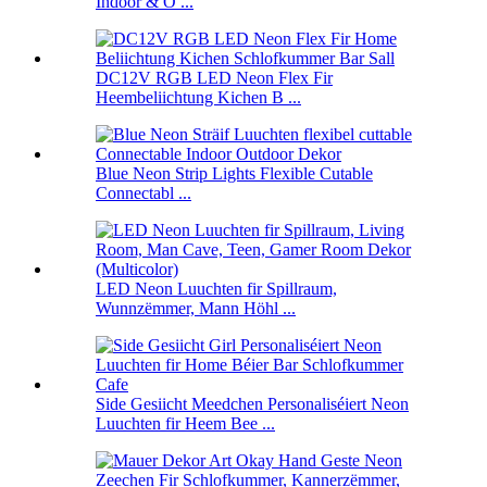
Indoor & O ...
DC12V RGB LED Neon Flex Fir
Heembeliichtung Kichen B ...
Blue Neon Strip Lights Flexible Cutable
Connectabl ...
LED Neon Luuchten fir Spillraum,
Wunnzëmmer, Mann Höhl ...
Side Gesiicht Meedchen Personaliséiert Neon
Luuchten fir Heem Bee ...