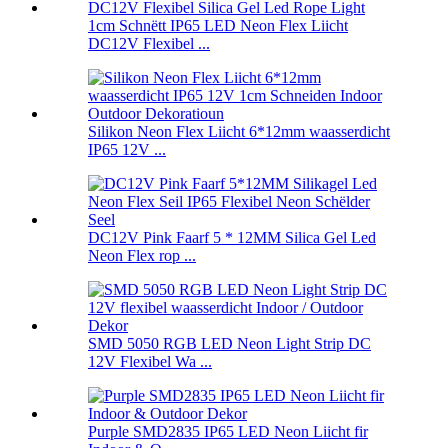
1cm Schnëtt IP65 LED Neon Flex Liicht
DC12V Flexibel ...
Silikon Neon Flex Liicht 6*12mm waasserdicht
IP65 12V ...
DC12V Pink Faarf 5 * 12MM Silica Gel Led
Neon Flex rop ...
SMD 5050 RGB LED Neon Light Strip DC
12V Flexibel Wa ...
Purple SMD2835 IP65 LED Neon Liicht fir