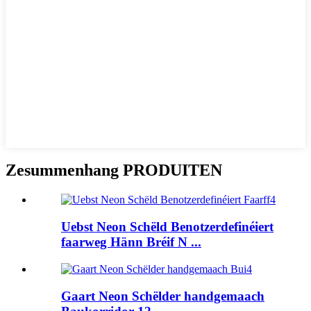
Zesummenhang PRODUITEN
Uebst Neon Schëld Benotzerdefinéiert
faarweg Hänn Bréif N ...
Gaart Neon Schëlder handgemaach