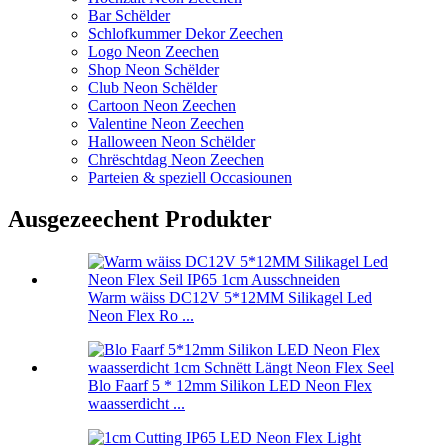
Bar Schëlder
Schlofkummer Dekor Zeechen
Logo Neon Zeechen
Shop Neon Schëlder
Club Neon Schëlder
Cartoon Neon Zeechen
Valentine Neon Zeechen
Halloween Neon Schëlder
Chrëschtdag Neon Zeechen
Parteien & speziell Occasiounen
Ausgezeechent Produkter
Warm wäiss DC12V 5*12MM Silikagel Led
Neon Flex Ro ...
Blo Faarf 5 * 12mm Silikon LED Neon Flex
waasserdicht ...