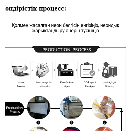
өндірістік процесс:
Қолмен жасалған неон белгісін енгізіңіз, неондық
жарықтандыру өнерін түсініңіз