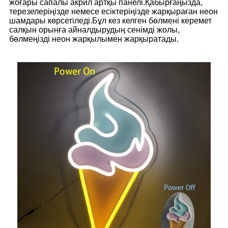
жоғары сапалы акрил артқы панелі.Қабырғаңызда,
терезелеріңізде немесе есіктеріңізде жарқыраған неон
шамдары көрсетіледі.Бұл кез келген бөлмені керемет
салқын орынға айналдырудың сенімді жолы,
бөлмеңізді неон жарқылымен жарқыратады.