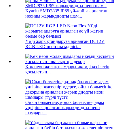
Күлгін SMD2835 IP65 үй-жайға арналған
неонды жарықдиодты шам...
Үйді жарықтандыруға арналған DC12V
RGB LED неон икемділігі...
Көк неон жолақ шамдары икемді кесілетін
қосылатын...
Ойын бөлмесіне, қонақ бөлмесіне, адам
үңгіріне арналған жарықдиодты неон
шамдары...