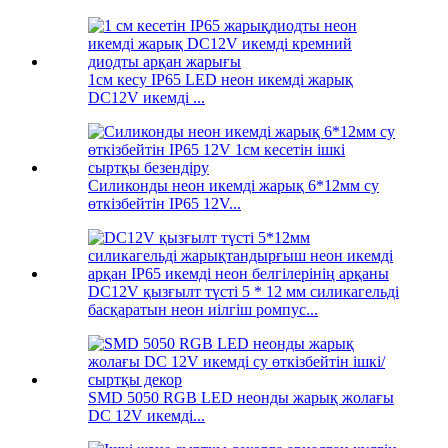
1см кесу IP65 LED неон икемді жарық
DC12V икемді ...
Силиконды неон икемді жарық 6*12мм су
өткізбейтін IP65 12V...
DC12V қызғылт түсті 5 * 12 мм силикагельді
басқаратын неон иілгіш ромпус...
SMD 5050 RGB LED неонды жарық жолағы
DC 12V икемді...