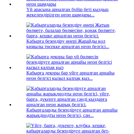
Үй арасына арналған бүйір беті қыздың
жекелендірілген неон шамдары...
Қабырға безендіру өнері Жарайды қол
қимылы төсекке арналған неон белгісі...
Қабырға декоры бар үйге арналған арнайы
неон белгісі қызыл қалпақ қыз...
Қабырғаларды безендіруге арналған арнайы
жарықдиодты неон белгісі, сән...