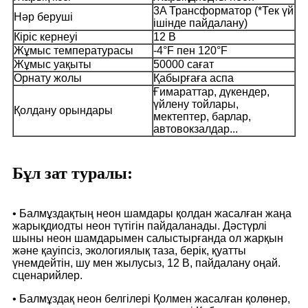
3A Трансформатор (*Тек үй
Нәр беруші
ішінде пайдалану)
Кіріс кернеуі
12 В
Жұмыс температурасы
-4°F пен 120°F
Жұмыс уақыты
50000 сағат
Орнату жолы
Қабырғаға аспа
Ғимараттар, дүкендер,
үйлену тойлары,
Қолдану орындары
мектептер, барлар,
автовокзалдар...
Бұл зат туралы:
• Балмұздақтың неон шамдары қолдан жасалған жаңа
жарықдиодты неон түтігін пайдаланады. Дәстүрлі
шыны неон шамдарымен салыстырғанда ол жарқын
және қауіпсіз, экологиялық таза, берік, қуатты
үнемдейтін, шу мен жылусыз, 12 В, пайдалану оңай.
сценарийлер.
• Балмұздақ неон белгілері Қолмен жасалған қолөнер,