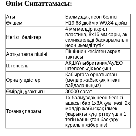
Өнім Сипаттамасы:
Аты
Балмұздақ неон белгісі
Өлшем
H19,68 дюйм x W9,84 дюйм
4 мм мөлдір акрил
пластина, 8x16 мм сары, ақ
Негізгі бөліктер
силикагельді басқарылатын
неон икемді түтік
Пішіннен кесілген акрил
Артқы тақта пішіні
тақтасы
АҚШ/Ұлыбритания/Ау/ЕО
Штепсель
штепсельдік қосқыш
Қабырғаға орнатылған
Орнату әдістері
(мөлдір жабысқақ ілгекті
пайдаланыңыз)
Өмірдің ұзақтығы
30000 сағат
1x балмұздақ неон белгісі,
ашасы бар 1x3A қуат көзі, 2x
мөлдір жабысқақ ілмек
Тоғанақ парағы
(жарықты күңгірттеу үшін 1
тегін қашықтан басқару
құралын жіберіңіз)