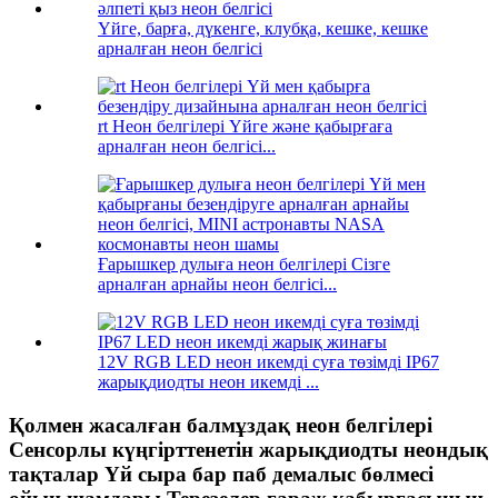
Үйге, барға, дүкенге, клубқа, кешке, кешке
арналған неон белгісі
rt Неон белгілері Үйге және қабырғаға
арналған неон белгісі...
Ғарышкер дулыға неон белгілері Сізге
арналған арнайы неон белгісі...
12V RGB LED неон икемді суға төзімді IP67
жарықдиодты неон икемді ...
Қолмен жасалған балмұздақ неон белгілері
Сенсорлы күңгірттенетін жарықдиодты неондық
тақталар Үй сыра бар паб демалыс бөлмесі