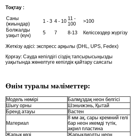
Тоқтау :
Саны
11 -
1 - 3
4 - 10
>100
(жиындар)
100
Болжалды
5
7
8-13
Келіссөздер жүргізу
уақыт (күн)
Жеткізу әдісі: экспресс арқылы (DHL, UPS, Fedex)
Қорғау: Сауда кепілдігі сіздің тапсырысыңызды
уақытында жөнелтуге кепілдік қайтару саясаты
Өнім туралы мәліметтер:
Модель нөмірі
Балмұздақ неон белгісі
Шығу орны
Шэньчжэнь, Қытай
Бренд атауы
Вастен
8 мм ақ, сары кремний гелі
Материал
бар неон икемді түтік,
акрил пластина
Жарық көзі
Жарықдиодты неон