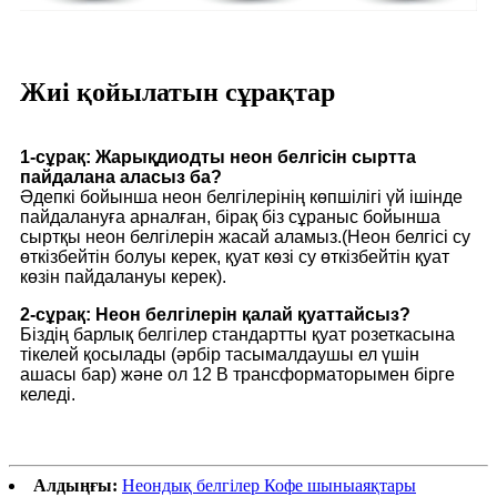
Жиі қойылатын сұрақтар
1-сұрақ: Жарықдиодты неон белгісін сыртта
пайдалана аласыз ба?
Әдепкі бойынша неон белгілерінің көпшілігі үй ішінде
пайдалануға арналған, бірақ біз сұраныс бойынша
сыртқы неон белгілерін жасай аламыз.(Неон белгісі су
өткізбейтін болуы керек, қуат көзі су өткізбейтін қуат
көзін пайдалануы керек).
2-сұрақ: Неон белгілерін қалай қуаттайсыз?
Біздің барлық белгілер стандартты қуат розеткасына
тікелей қосылады (әрбір тасымалдаушы ел үшін
ашасы бар) және ол 12 В трансформаторымен бірге
келеді.
Алдыңғы:
Неондық белгілер Кофе шыныаяқтары