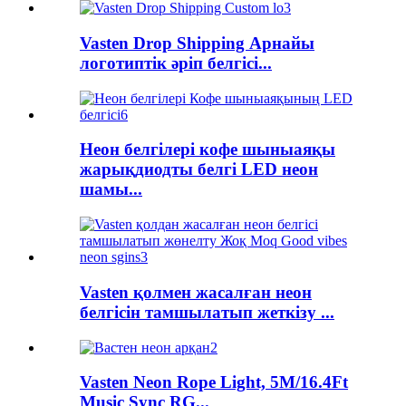
Vasten Drop Shipping Арнайы
логотиптік әріп белгісі...
Неон белгілері кофе шыныаяқы
жарықдиодты белгі LED неон
шамы...
Vasten қолмен жасалған неон
белгісін тамшылатып жеткізу ...
Vasten Neon Rope Light, 5M/16.4Ft
Music Sync RG...