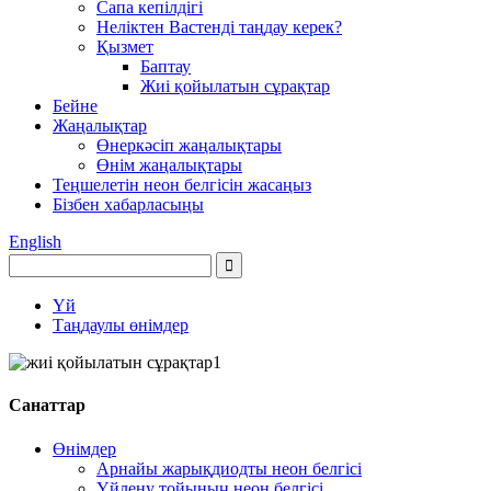
Сапа кепілдігі
Неліктен Вастенді таңдау керек?
Қызмет
Баптау
Жиі қойылатын сұрақтар
Бейне
Жаңалықтар
Өнеркәсіп жаңалықтары
Өнім жаңалықтары
Теңшелетін неон белгісін жасаңыз
Бізбен хабарласыңы
English
Үй
Таңдаулы өнімдер
Санаттар
Өнімдер
Арнайы жарықдиодты неон белгісі
Үйлену тойының неон белгісі