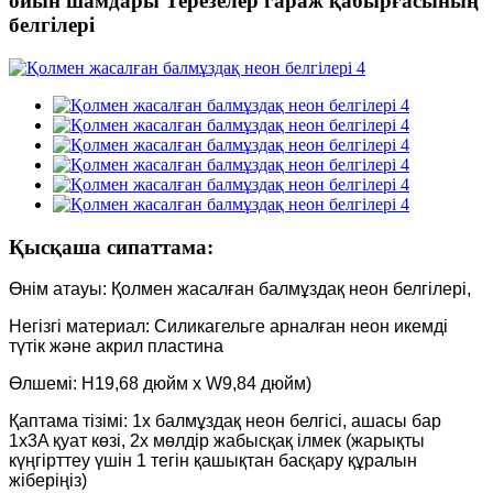
ойын шамдары Терезелер гараж қабырғасының
белгілері
Қысқаша сипаттама:
Өнім атауы: Қолмен жасалған балмұздақ неон белгілері,
Негізгі материал: Силикагельге арналған неон икемді
түтік және акрил пластина
Өлшемі: H19,68 дюйм x W9,84 дюйм)
Қаптама тізімі: 1x балмұздақ неон белгісі, ашасы бар
1x3A қуат көзі, 2x мөлдір жабысқақ ілмек (жарықты
күңгірттеу үшін 1 тегін қашықтан басқару құралын
жіберіңіз)