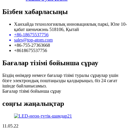
Бізбен хабарласыңы
Ханхайда технологиялық инновациялық паркі, Юле 10-
қабат шеньчжэнь 518106, Қытай
+86-18675537756
sales@top-atom.com
+86-755-27363668
+8618675537756
Бағалар тізімі бойынша сұрау
Біздің өнімдер немесе бағалар тізімі туралы сұраулар үшін
бізге электрондық поштаңызды қалдырыңыз, біз 24 сағат
ішінде байланысамыз.
Бағалар тізімі бойынша сұрау
соңғы жаңалықтар
11.05.22