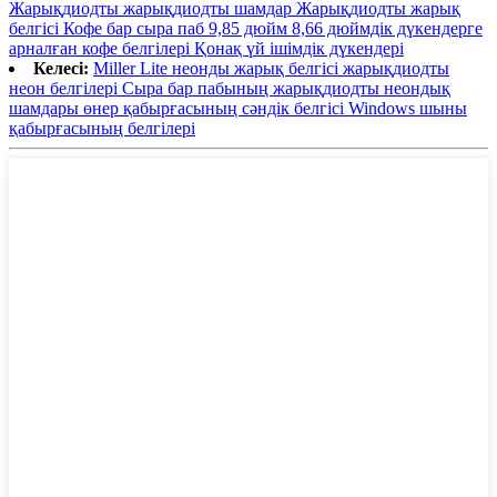
Жарықдиодты жарықдиодты шамдар Жарықдиодты жарық
белгісі Кофе бар сыра паб 9,85 дюйм 8,66 дюймдік дүкендерге
арналған кофе белгілері Қонақ үй ішімдік дүкендері
Келесі:
Miller Lite неонды жарық белгісі жарықдиодты
неон белгілері Сыра бар пабының жарықдиодты неондық
шамдары өнер қабырғасының сәндік белгісі Windows шыны
қабырғасының белгілері