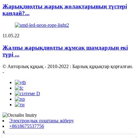
Жарықдиодты жарық жолақтарының түстері
қандай?...
11.05.22
Жалпы жарықдиодты жұмсақ шамдардың екі
түрі ...
© Авторлық құқық - 2010-2022 : Барлық құқықтар қорғалған.
-
Электрондық поштаны жіберу
+8618675537756
x