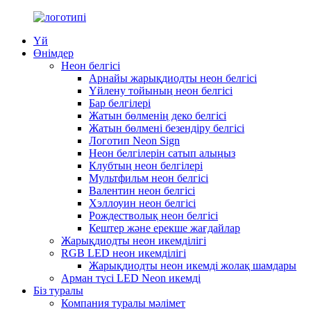
Үй
Өнімдер
Неон белгісі
Арнайы жарықдиодты неон белгісі
Үйлену тойының неон белгісі
Бар белгілері
Жатын бөлменің деко белгісі
Жатын бөлмені безендіру белгісі
Логотип Neon Sign
Неон белгілерін сатып алыңыз
Клубтың неон белгілері
Мультфильм неон белгісі
Валентин неон белгісі
Хэллоуин неон белгісі
Рождестволық неон белгісі
Кештер және ерекше жағдайлар
Жарықдиодты неон икемділігі
RGB LED неон икемділігі
Жарықдиодты неон икемді жолақ шамдары
Арман түсі LED Neon икемді
Біз туралы
Компания туралы мәлімет