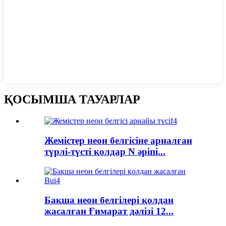
ҚОСЫМША ТАУАРЛАР
Жемістер неон белгісіне арналған
түрлі-түсті қолдар N әріпі...
Бақша неон белгілері қолдан
жасалған Ғимарат дәлізі 12...