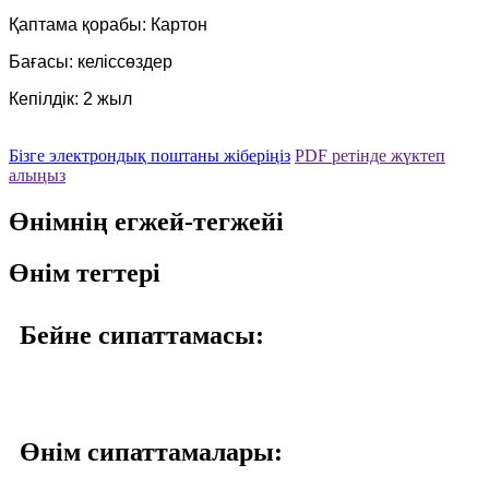
Қаптама қорабы: Картон
Бағасы: келіссөздер
Кепілдік: 2 жыл
Бізге электрондық поштаны жіберіңіз
PDF ретінде жүктеп
алыңыз
Өнімнің егжей-тегжейі
Өнім тегтері
Бейне сипаттамасы:
Өнім сипаттамалары: