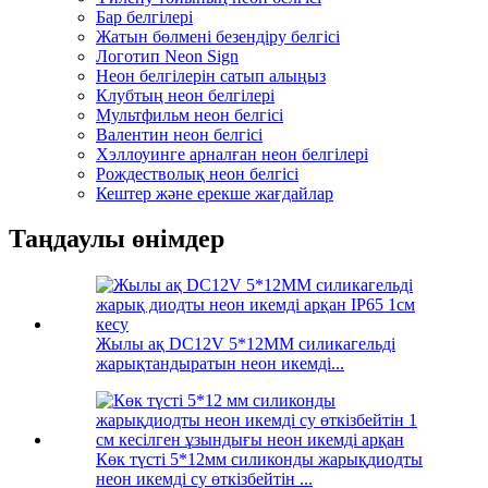
Бар белгілері
Жатын бөлмені безендіру белгісі
Логотип Neon Sign
Неон белгілерін сатып алыңыз
Клубтың неон белгілері
Мультфильм неон белгісі
Валентин неон белгісі
Хэллоуинге арналған неон белгілері
Рождестволық неон белгісі
Кештер және ерекше жағдайлар
Таңдаулы өнімдер
Жылы ақ DC12V 5*12MM силикагельді
жарықтандыратын неон икемді...
Көк түсті 5*12мм силиконды жарықдиодты
неон икемді су өткізбейтін ...