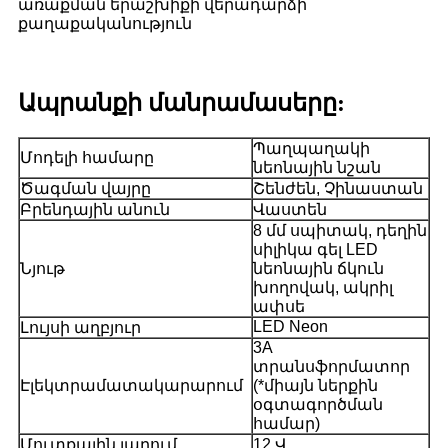
առաքման երաշխիքի վերադարձի
քաղաքականություն
Ապրանքի մանրամասերը:
Պաղպաղակի
Մոդելի համարը
նեոնային նշան
Ծագման վայրը
Շենժեն, Չինաստան
Բրենդային անուն
Վաստեն
8 մմ սպիտակ, դեղին
սիլիկա գել LED
Նյութ
նեոնային ճկուն
խողովակ, ակրիլ
ափսե
LED Neon
Լույսի աղբյուր
3A
տրանսֆորմատոր
Էլեկտրամատակարարում
(*միայն ներքին
օգտագործման
համար)
Մուտքային լարում
12 Վ