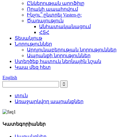
Ընկերության պրոֆիլը
Որակի ապահովում
Ինչու՞ ընտրել Vasten-ը:
Ծառայություն
Անհատականացում
ՀՏՀ
Տեսանյութ
Նորություններ
Արդյունաբերության նորություններ
Ապրանքի նորություններ
Ստեղծեք հատուկ նեոնային նշան
Կապ մեզ հետ
English
տուն
Առաջարկվող ապրանքներ
Կատեգորիաներ
Ապրանքներ