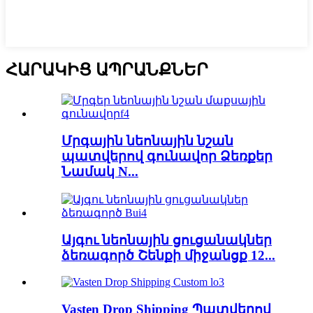
ՀԱՐԱԿԻՑ ԱՊՐԱՆՔՆԵՐ
Մրգային նեոնային նշան
պատվերով գունավոր Ձեռքեր
Նամակ N...
Այգու նեոնային ցուցանակներ
ձեռագործ Շենքի միջանցք 12...
Vasten Drop Shipping Պատվերով