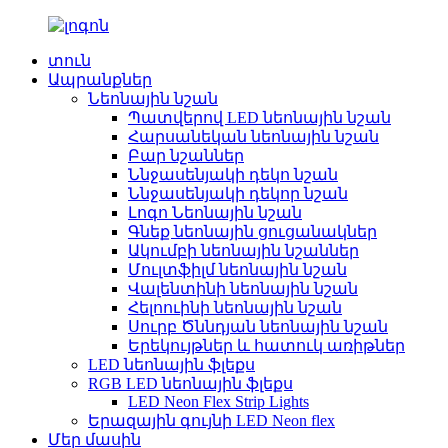
տուն
Ապրանքներ
Նեոնային նշան
Պատվերով LED նեոնային նշան
Հարսանեկան նեոնային նշան
Բար նշաններ
Ննջասենյակի դեկո նշան
Ննջասենյակի դեկոր նշան
Լոգո Նեոնային նշան
Գնեք նեոնային ցուցանակներ
Ակումբի նեոնային նշաններ
Մուլտֆիլմ նեոնային նշան
Վալենտինի նեոնային նշան
Հելոուինի նեոնային նշան
Սուրբ Ծննդյան նեոնային նշան
Երեկույթներ և հատուկ առիթներ
LED նեոնային ֆլեքս
RGB LED նեոնային ֆլեքս
LED Neon Flex Strip Lights
Երազային գույնի LED Neon flex
Մեր մասին