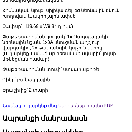
նեոնային ցուցանակներ,
Հիմնական նյութ՝ սիլիկա գել led նեոնային ճկուն
խողովակ և ակրիլային ափսե
Չափսը՝ H19.68 x W9.84 դյույմ)
Փաթեթավորման ցուցակ՝ 1x Պաղպաղակի
նեոնային նշան, 1x3A սնուցման աղբյուր՝
վարդակից, 2x թափանցիկ կպչուն կեռիկ
(Ուղարկեք 1 անվճար հեռակառավարիչ՝ լույսի
մթնեցման համար)
Փաթեթավորման տուփ՝ ստվարաթղթե
Գինը՝ բանակցային
Երաշխիք՝ 2 տարի
Նամակ ուղարկեք մեզ
Ներբեռնեք որպես PDF
Ապրանքի մանրամասն