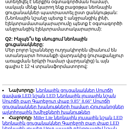
ստեղծվել է ներքին օգտագործման համար,
սակայն մենք կարող ենք բացօթյա նեոնային
ցուցանակներ պատրաստել ըստ ցանկության:
(Նեոնային նշանը պետք է անջրանցիկ լինի,
էլեկտրամատակարարումը պետք է օգտագործի
անջրանցիկ էլեկտրամատակարարում):
Q2: Ինչպե՞ս եք սնուցում նեոնային
ցուցանակները:
Մեր բոլոր նշանները ուղղակիորեն միանում են
ստանդարտ հոսանքի վարդակից (յուրաքանչյուր
առաքման երկրի համար վարդակից) և այն
գալիս է 12 Վ տրանսֆորմատորով:
Նախորդը:
Նեոնային ցուցանակներ Սուրճի
գավաթ LED նշան LED Նեոնային լուսային նշան
Սուրճի բար Գարեջուր փաբ 9.85″ 8.66″ Սուրճի
ցուցանակներ խանութների համար Հյուրանոցներ
ալկոհոլային խմիչքների խանութներ
Հաջորդը:
Miller Lite նեոնային լուսային նշան LED
նեոնային ցուցանակներ Գարեջրի բար փաբ LED
նեոնային լույսեր Արտ պատի դեկորատիվ նշան