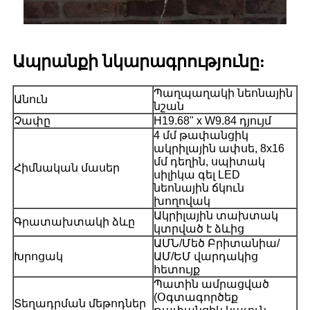
Ապրանքի նկարագրությունը:
Պաղպաղակի նեոնային
Անուն
նշան
Չափը
H19.68" x W9.84 դյույմ
4 մմ թափանցիկ
ակրիլային ափսե, 8x16
մմ դեղին, սպիտակ
Հիմնական մասեր
սիլիկա գել LED
նեոնային ճկուն
խողովակ
Ակրիլային տախտակ
Գրատախտակի ձևը
կտրված է ձևից
ԱՄՆ/Մեծ Բրիտանիա/
Խրոցակ
ԱՄ/ԵՄ վարդակից
հետույք
Պատին ամրացված
(Օգտագործեք
Տեղադրման մեթոդներ