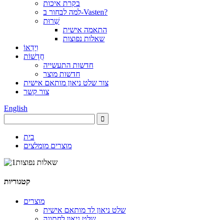
בקרת איכות
למה לבחור ב-Vasten?
שֵׁרוּת
התאמה אישית
שאלות נפוצות
וִידֵאוֹ
חֲדָשׁוֹת
חדשות התעשייה
חדשות מוצר
צור שלט ניאון מותאם אישית
צור קשר
English
בית
מוצרים מומלצים
קטגוריות
מוצרים
שלט ניאון לד מותאם אישית
שלט ניאון לחתונה