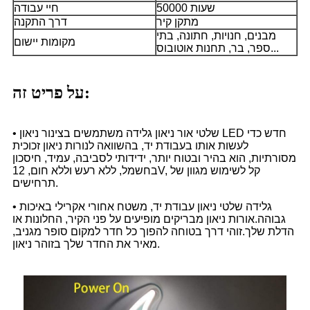
50000 שעות
חיי עבודה
מתקן קיר
דרך התקנה
מבנים, חנויות, חתונה, בתי
מקומות יישום
ספר, בר, תחנות אוטובוס...
על פריט זה:
• שלטי אור ניאון גלידה משתמשים בצינור ניאון LED חדש כדי
לעשות אותו בעבודת יד, בהשוואה לנורות ניאון זכוכית
מסורתיות, הוא בהיר ובטוח יותר, ידידותי לסביבה, עמיד, חיסכון
בחשמל, ללא רעש וללא חום, 12V, קל לשימוש מגוון של
תרחישים.
• גלידה שלטי ניאון עבודת יד, משטח אחורי אקרילי באיכות
גבוהה.אורות ניאון מבריקים מופיעים על פני הקיר, החלונות או
הדלת שלך.זוהי דרך בטוחה להפוך כל חדר למקום סופר מגניב,
מאיר את החדר שלך בזוהר ניאון.