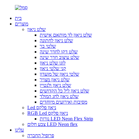
בית
מוצרים
שלט ניאון
שלט ניאון לד מותאם אישית
שלט ניאון לחתונה
שלטי בר
שלט דקו לחדר שינה
שלט עיצוב חדר שינה
לוגו שלט ניאון
קני שלטי ניאון
שלטי ניאון של מועדון
שלט ניאון מצויר
שלט ניאון ולנטיין
שלט ניאון ליל כל הקדושים
שלט ניאון לחג המולד
מסיבות ואירועים מיוחדים
Led ניאון פלקס
RGB Led ניאון פלקס
נורות LED Neon Flex Strip
צבע חלום LED Neon flex
עלינו
פרופיל החברה