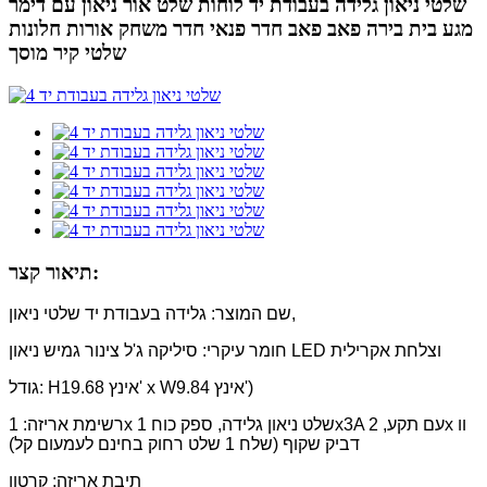
שלטי ניאון גלידה בעבודת יד לוחות שלט אור ניאון עם דימר
מגע בית בירה פאב פאב חדר פנאי חדר משחק אורות חלונות
שלטי קיר מוסך
תיאור קצר:
שם המוצר: גלידה בעבודת יד שלטי ניאון,
חומר עיקרי: סיליקה ג'ל צינור גמיש ניאון LED וצלחת אקרילית
גודל: H19.68 אינץ' x W9.84 אינץ')
רשימת אריזה: 1x שלט ניאון גלידה, ספק כוח 1x3A עם תקע, 2x וו
דביק שקוף (שלח 1 שלט רחוק בחינם לעמעום קל)
תיבת אריזה: קרטון