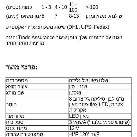
11 -
> 100
4 - 10
1 - 3
כמות (סטים)
100
יש לנהל משא ומתן
8-13
7
5
זמן משוער (ימים)
שיטת משלוח: על ידי אקספרס (DHL, UPS, Fedex)
הגנה: Trade Assurance הגנה על ההזמנה שלך בזמן שיגור
מדיניות החזר החזר
פרטי מוצר:
שלט ניאון של גלידה
מספר דגם
שנג'ן, סין
איזור מוצא
ואסטן
שם מותג
8 מ"מ לבן, סיליקה ג'ל צהוב
צינור ניאון flex LED, צלחת
חוֹמֶר
אקרילית
LED ניאון
מקור אור
שנאי 3A (*שימוש פנימי בלבד)
ספק כוח
12 V
מתח נכנס
-4°F עד 120°F
טמפרטורת עבודה