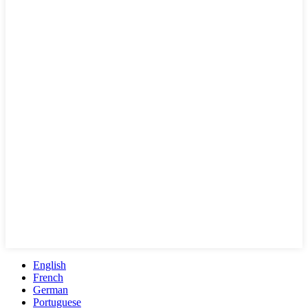
English
French
German
Portuguese