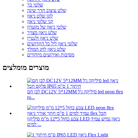
שלטי בר
שלט עיצוב חדר שינה
לוגו שלט ניאון
קני שלטי ניאון
שלטי ניאון של מועדון
שלט ניאון מצויר
שלט ניאון ולנטיין
שלטי ניאון ליל כל הקדושים
שלט ניאון לחג המולד
מסיבות ואירועים מיוחדים
מוצרים מומלצים
לבן חם DC12V 5*12MM סיליקה ג'ל led neon flex
ro...
צבע כחול 5*12 מ"מ סיליקון LED ניאון גמיש עמיד
למים ...