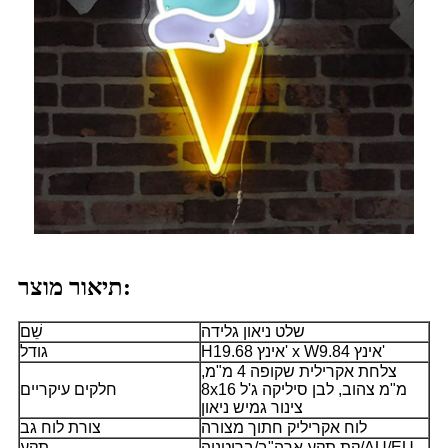
תיאור מוצר:
שלט ניאון גלידה
שֵׁם
H19.68 אינץ' x W9.84 אינץ'
גודל
צלחת אקרילית שקופה 4 מ"מ,
8x16 מ"מ צהוב, לבן סיליקה ג'ל
חלקים עיקריים
צינור גמיש ניאון
לוח אקריליק חתוך מצורה
צורת לוח גב
קת תקע ארה"ב/בריטניה/AU/EU
תֶקַע