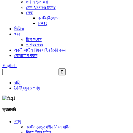
গুণ নিশ্চিত করা
কেন Vasten চয়ন?
সেবা
কাস্টমাইজেশন
FAQ
ভিডিও
খবর
শিল্প সংবাদ
পণ্যের খবর
একটি কাস্টম নিয়ন সাইন তৈরি করুন
যোগাযোগ করুন
English
বাড়ি
বৈশিষ্ট্যযুক্ত পণ্য
ক্যাটাগরি
পণ্য
কাস্টম নেতৃত্বাধীন নিয়ন সাইন
বিবাহ নিয়ন সাইন