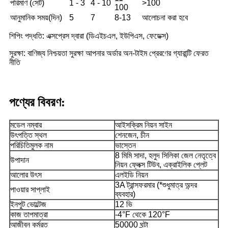
পরিমাণ (সেট)
1 - 3
4 - 10
>100
100
আনুমানিক সময়(দিন)
5
7
8-13
আলোচনা করা হবে
শিপিং পদ্ধতি: এক্সপ্রেস দ্বারা (ডিএইচএল, ইউপিএস, ফেডেক্স)
সুরক্ষা: বাণিজ্য নিশ্চয়তা সুরক্ষা আপনার অর্ডার অন-টাইম প্রেরণের গ্যারান্টি ফেরত
নীতি
পণ্যের বিবরণ:
মডেল নম্বার
আইসক্রিম নিয়ন সাইন
উৎপত্তি স্থল
শেনজেন, চীন
পরিচিতিমুলক নাম
ভাস্তেন
8 মিমি সাদা, হলুদ সিলিকা জেল নেতৃত্বে
উপাদান
নিয়ন ফ্লেক্স টিউব, এক্রাইলিক প্লেট
আলোর উৎস
এলইডি নিয়ন
3A ট্রান্সফরমার (*শুধুমাত্র অন্দর
পাওয়ার সাপ্লাই
ব্যবহার)
ইনপুট ভোল্টেজ
12 ভি
কাজ তাপমাত্রা
-4°F থেকে 120°F
আজীবন কর্মরত
50000 ঘন্টা