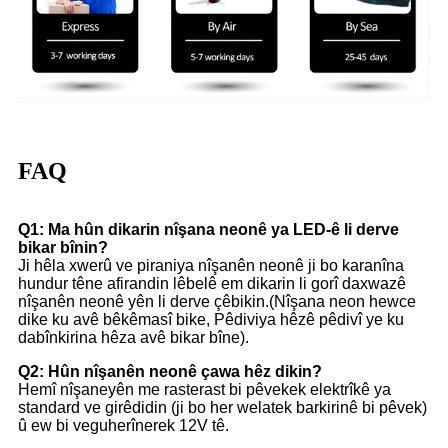
FAQ
Q1: Ma hûn dikarin nîşana neonê ya LED-ê li derve
bikar bînin?
Ji hêla xwerû ve piraniya nîşanên neonê ji bo karanîna
hundur têne afirandin lêbelê em dikarin li gorî daxwazê ​​
nîşanên neonê yên li derve çêbikin.(Nîşana neon hewce
dike ku avê bêkêmasî bike, Pêdiviya hêzê pêdivî ye ku
dabînkirina hêza avê bikar bîne).
Q2: Hûn nîşanên neonê çawa hêz dikin?
Hemî nîşaneyên me rasterast bi pêvekek elektrîkê ya
standard ve girêdidin (ji bo her welatek barkirinê bi pêvek)
û ew bi veguherînerek 12V tê.