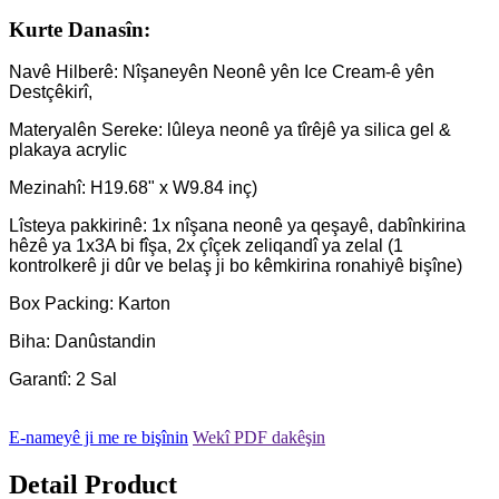
Kurte Danasîn:
Navê Hilberê: Nîşaneyên Neonê yên Ice Cream-ê yên
Destçêkirî,
Materyalên Sereke: lûleya neonê ya tîrêjê ya silica gel &
plakaya acrylic
Mezinahî: H19.68" x W9.84 inç)
Lîsteya pakkirinê: 1x nîşana neonê ya qeşayê, dabînkirina
hêzê ya 1x3A bi fîşa, 2x çîçek zeliqandî ya zelal (1
kontrolkerê ji dûr ve belaş ji bo kêmkirina ronahiyê bişîne)
Box Packing: Karton
Biha: Danûstandin
Garantî: 2 Sal
E-nameyê ji me re bişînin
Wekî PDF dakêşin
Detail Product