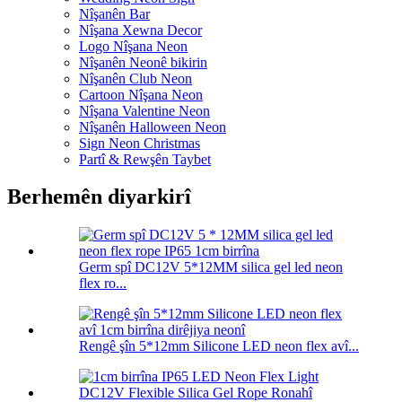
Nîşanên Bar
Nîşana Xewna Decor
Logo Nîşana Neon
Nîşanên Neonê bikirin
Nîşanên Club Neon
Cartoon Nîşana Neon
Nîşana Valentine Neon
Nîşanên Halloween Neon
Sign Neon Christmas
Partî & Rewşên Taybet
Berhemên diyarkirî
Germ spî DC12V 5*12MM silica gel led neon
flex ro...
Rengê şîn 5*12mm Silicone LED neon flex avî...