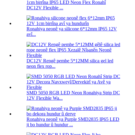
1cm birrîna IP65 LED Neon Flex Ronahî
DC12V Flexible ...
Ronahiya neonê ya silicone 6*12mm IP65 12V
avî...
DC12V Rengê pembe 5*12MM silica gel led
neon flex rop...
SMD 5050 RGB LED Neon Ronahiya Strip DC
12V Flexible Wa...
Ronahiya neonê ya Purple SMD2835 IP65 LED
ji bo hundur û hundur ...