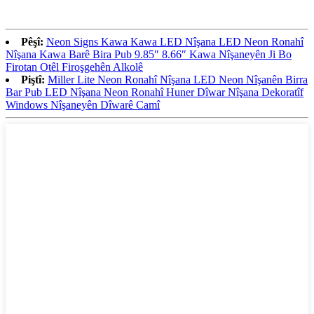
Pêşî:
Neon Signs Kawa Kawa LED Nîşana LED Neon Ronahî
Nîşana Kawa Barê Bira Pub 9.85″ 8.66″ Kawa Nîşaneyên Ji Bo
Firotan Otêl Firoşgehên Alkolê
Piştî:
Miller Lite Neon Ronahî Nîşana LED Neon Nîşanên Birra
Bar Pub LED Nîşana Neon Ronahî Huner Dîwar Nîşana Dekoratîf
Windows Nîşaneyên Dîwarê Camî