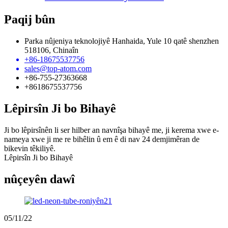
Paqij bûn
Parka nûjeniya teknolojiyê Hanhaida, Yule 10 qatê shenzhen
518106, Chinaîn
+86-18675537756
sales@top-atom.com
+86-755-27363668
+8618675537756
Lêpirsîn Ji bo Bihayê
Ji bo lêpirsînên li ser hilber an navnîşa bihayê me, ji kerema xwe e-
nameya xwe ji me re bihêlin û em ê di nav 24 demjimêran de
bikevin têkiliyê.
Lêpirsîn Ji bo Bihayê
nûçeyên dawî
05/11/22