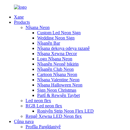
Xane
Products
Nîşana Neon
Custom Led Neon Sign
Wedding Neon Sign
Nîşanên Bar
Nîşana dekoya odeya razanê
Nîşana Xewna Decor
Logo Nîşana Neon
Nîşanên Neonê bikirin
Nîşanên Club Neon
Cartoon Nîşana Neon
Nîşana Valentine Neon
Nîşana Halloween Neon
Sign Neon Christmas
Partî & Rewşên Taybet
Led neon flex
RGB Led neon flex
Roniyên Strip Neon Flex LED
Rengê Xewna LED Neon flex
Çûna nava
Profîla Pargîdaniyê