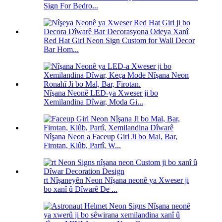
Sign For Bedro...
Red Hat Girl Neon Sign Custom for Wall Decor
Bar Hom...
Nîşana Neonê LED-ya Xweser ji bo
Xemilandina Dîwar, Moda Gi...
Nîşana Neon a Faceup Girl Ji bo Mal, Bar,
Firotan, Klûb, Partî, W...
rt Nîşaneyên Neon Nîşana neonê ya Xweser ji
bo xanî û Dîwarê De ...