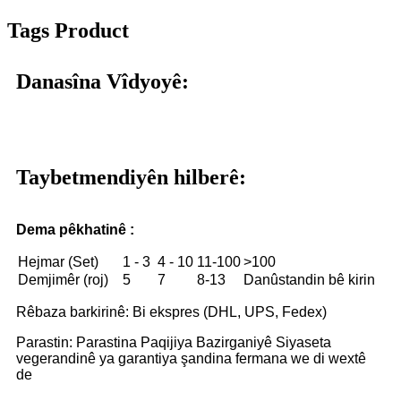
Tags Product
Danasîna Vîdyoyê:
Taybetmendiyên hilberê:
Dema pêkhatinê :
Hejmar (Set)
1 - 3
4 - 10
11-100
>100
Demjimêr (roj)
5
7
8-13
Danûstandin bê kirin
Rêbaza barkirinê: Bi ekspres (DHL, UPS, Fedex)
Parastin: Parastina Paqijiya Bazirganiyê Siyaseta
vegerandinê ya garantiya şandina fermana we di wextê
de