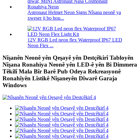
Astronaut Helmet Neon Signs Nîşana neonê ya
xweser ji bo hou...
12V RGB Led neon flex Waterproof IP67 LED
Neon Flex ...
Nîşanên Neonê yên Qeşayê yên Destçêkirî Tabloyên
Nîşana Ronahiya Neonê yên LED-ê yên Bi Dimmera
Têkilî Mala Bîr Barê Pub Odeya Rekreasyonê
Ronahîyên Lîstikê Nîşaneyên Dîwarê Garaja
Windows