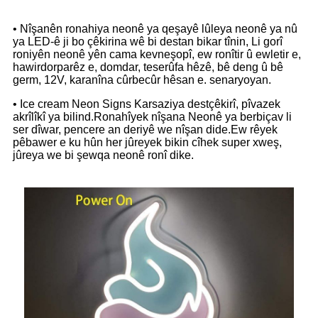
• Nîşanên ronahiya neonê ya qeşayê lûleya neonê ya nû
ya LED-ê ji bo çêkirina wê bi destan bikar tînin, Li gorî
roniyên neonê yên cama kevneşopî, ew ronîtir û ewletir e,
hawirdorparêz e, domdar, teserûfa hêzê, bê deng û bê
germ, 12V, karanîna cûrbecûr hêsan e. senaryoyan.
• Ice cream Neon Signs Karsaziya destçêkirî, pîvazek
akrîlîkî ya bilind.Ronahîyek nîşana Neonê ya berbiçav li
ser dîwar, pencere an deriyê we nîşan dide.Ew rêyek
pêbawer e ku hûn her jûreyek bikin cîhek super xweş,
jûreya we bi şewqa neonê ronî dike.