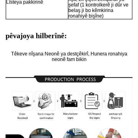
Lîsteya pakkirinê
şefaf (1 kontrolkerê ji dûr ve
belaş ji bo kêmkirina
ronahiyê bişîne)
pêvajoya hilberînê:
Têkeve nîşana Neonê ya destçêkirî, Hunera ronahiya
neonê fam bikin