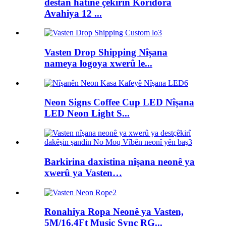
destan hatine çêkirin Korîdora
Avahiya 12 ...
Vasten Drop Shipping Nîşana
nameya logoya xwerû le...
Neon Signs Coffee Cup LED Nîşana
LED Neon Light S...
Barkirina daxistina nîşana neonê ya
xwerû ya Vasten…
Ronahiya Ropa Neonê ya Vasten,
5M/16.4Ft Music Sync RG...