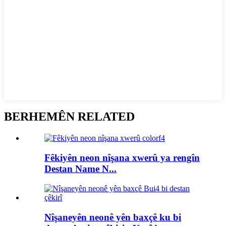
BERHEMÊN RELATED
Fêkiyên neon nîşana xwerû ya rengîn
Destan Name N...
Nîşaneyên neonê yên baxçê ku bi