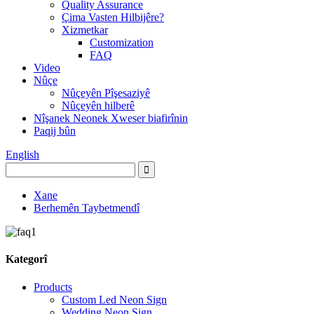
Quality Assurance
Çima Vasten Hilbijêre?
Xizmetkar
Customization
FAQ
Video
Nûçe
Nûçeyên Pîşesaziyê
Nûçeyên hilberê
Nîşanek Neonek Xweser biafirînin
Paqij bûn
English
Xane
Berhemên Taybetmendî
Kategorî
Products
Custom Led Neon Sign
Wedding Neon Sign