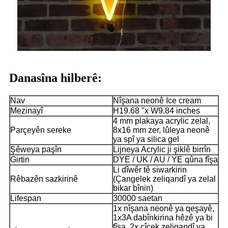
Danasîna hilberê:
Nav
Nîşana neonê Ice cream
Mezinayî
H19.68 "x W9.84 inches
4 mm plakaya acrylic zelal,
Parçeyên sereke
8x16 mm zer, lûleya neonê
ya spî ya silica gel
Şêweya paşîn
Lijneya Acrylic ji şiklê birrîn
Girtin
DYE / UK / AU / YE qûna fîşa
Li dîwêr tê siwarkirin
Rêbazên sazkirinê
(Çangelek zeliqandî ya zelal
bikar bînin)
Lifespan
30000 saetan
1x nîşana neonê ya qeşayê,
1x3A dabînkirina hêzê ya bi
fîşa, 2x çîçek zeliqandî ya