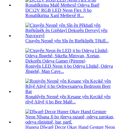
DC12V RGB LED Neon Flex Ji bo
Ronahîkirina Xanî Metbexê B...
Çirayên Neonê yên Şîn ên Birêkûpêk Têkilî...
Roniyên LED Neon ji bo Odeya Lîstikê, Odeya
Jîngehê, Man Cave...
Ronahîyên Neonê yên Kesane yên Keçikê yên
rûyê Aliyê ji bo Bee Malê...
Hunera Dîwarê Decor Okay Hand Gesture Neon