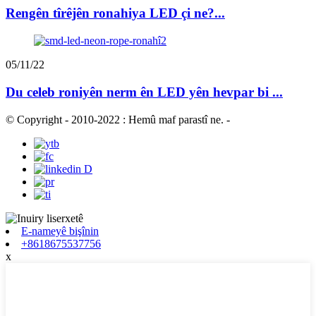
Rengên tîrêjên ronahiya LED çi ne?...
05/11/22
Du celeb roniyên nerm ên LED yên hevpar bi ...
© Copyright - 2010-2022 : Hemû maf parastî ne.
-
E-nameyê bişînin
+8618675537756
x