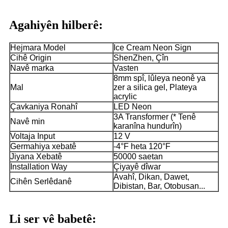
Agahiyên hilberê:
Hejmara Model
Ice Cream Neon Sign
Cihê Origin
ShenZhen, Çîn
Navê marka
Vasten
8mm spî, lûleya neonê ya
Mal
zer a silica gel, Plateya
acrylic
Çavkaniya Ronahî
LED Neon
3A Transformer (* Tenê
Navê min
karanîna hundurîn)
Voltaja Input
12 V
Germahiya xebatê
-4°F heta 120°F
Jiyana Xebatê
50000 saetan
Installation Way
Çiyayê dîwar
Avahî, Dikan, Dawet,
Cihên Serlêdanê
Dibistan, Bar, Otobusan...
Li ser vê babetê: