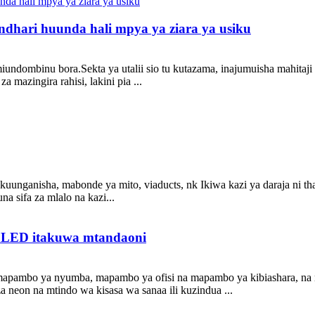
ari huunda hali mpya ya ziara ya usiku
dombinu bora.Sekta ya utalii sio tu kutazama, inajumuisha mahitaji m
a mazingira rahisi, lakini pia ...
 kuunganisha, mabonde ya mito, viaducts, nk Ikiwa kazi ya daraja ni t
a sifa za mlalo na kazi...
a LED itakuwa mtandaoni
mapambo ya nyumba, mapambo ya ofisi na mapambo ya kibiashara, na m
a neon na mtindo wa kisasa wa sanaa ili kuzindua ...