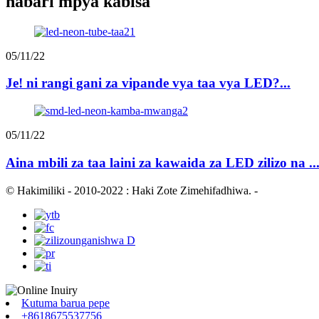
habari mpya kabisa
05/11/22
Je! ni rangi gani za vipande vya taa vya LED?...
05/11/22
Aina mbili za taa laini za kawaida za LED zilizo na ..
© Hakimiliki - 2010-2022 : Haki Zote Zimehifadhiwa.
-
Kutuma barua pepe
+8618675537756