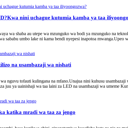
 LED?Kwa nini uchague kutumia kamba ya taa iliyoong
waya wa shaba au utepe wa mzunguko wa bodi ya mzunguko na teknoloj
wa sababu umbo lake ni kama bendi nyepesi inapotoa mwanga.Upeo w
ilizo na usambazaji wa nishati
wa nguvu tofauti kulingana na mfano.Unajua nini kuhusu usambazaji 
u ya uainishaji wa taa laini za LED na usambazaji wa umeme Kuna ua
a katika mradi wa taa za jengo