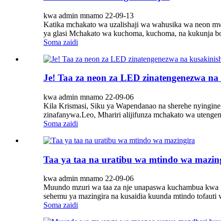
kwa admin mnamo 22-09-13
Katika mchakato wa uzalishaji wa wahusika wa neon mwa
ya glasi Mchakato wa kuchoma, kuchoma, na kukunja bom
Soma zaidi
Je! Taa za neon za LED zinatengenezwa na
kwa admin mnamo 22-09-06
Kila Krismasi, Siku ya Wapendanao na sherehe nyingine,
zinafanywa.Leo, Mhariri alijifunza mchakato wa utengen
Soma zaidi
Taa ya taa na uratibu wa mtindo wa mazin
kwa admin mnamo 22-09-06
Muundo mzuri wa taa za nje unapaswa kuchambua kwa usa
sehemu ya mazingira na kusaidia kuunda mtindo tofauti w
Soma zaidi