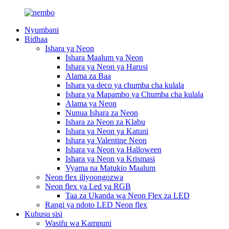
Nyumbani
Bidhaa
Ishara ya Neon
Ishara Maalum ya Neon
Ishara ya Neon ya Harusi
Alama za Baa
Ishara ya deco ya chumba cha kulala
Ishara ya Mapambo ya Chumba cha kulala
Alama ya Neon
Nunua Ishara za Neon
Ishara za Neon za Klabu
Ishara ya Neon ya Katuni
Ishara ya Valentine Neon
Ishara ya Neon ya Halloween
Ishara ya Neon ya Krismasi
Vyama na Matukio Maalum
Neon flex iliyoongozwa
Neon flex ya Led ya RGB
Taa za Ukanda wa Neon Flex za LED
Rangi ya ndoto LED Neon flex
Kuhusu sisi
Wasifu wa Kampuni