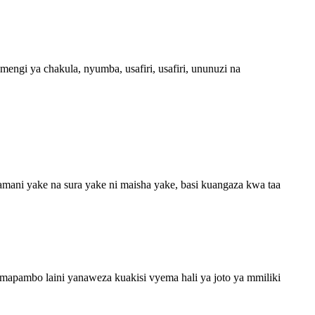
engi ya chakula, nyumba, usafiri, usafiri, ununuzi na
hamani yake na sura yake ni maisha yake, basi kuangaza kwa taa
apambo laini yanaweza kuakisi vyema hali ya joto ya mmiliki