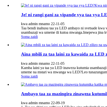
Je! ni rangi gani za vipande vya taa vya
kwa admin mnamo 22-11-05
Taa bendi inahusu taa ya LED ambayo ni svetsade kwa 
usambazaji wa umeme ili kutoa mwanga.Imepewa jina k
Soma zaidi
Aina mbili za taa laini za kawaida za LED z
kwa admin mnamo 22-11-05
Kamba laini ya taa ya LED inaweza kutumia usambazaji 
umeme na mstari wa mwanga wa LED?Leo tunazungumza ju
Soma zaidi
Ambayo taa za mazingira zinaweza kutumik
kwa admin mnamo 22-09-19