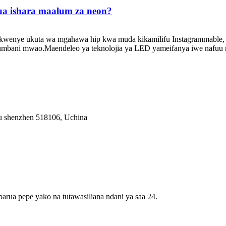
nua ishara maalum za neon?
ta kwenye ukuta wa mgahawa hip kwa muda kikamilifu Instagrammable
umbani mwao.Maendeleo ya teknolojia ya LED yameifanya iwe nafuu na 
fu shenzhen 518106, Uchina
barua pepe yako na tutawasiliana ndani ya saa 24.