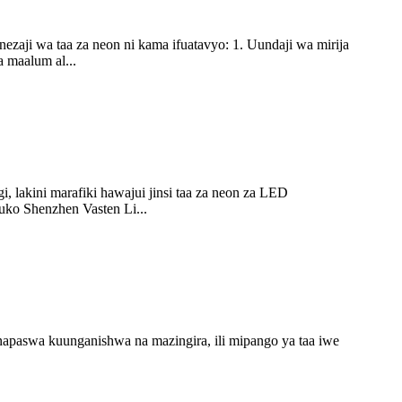
zaji wa taa za neon ni kama ifuatavyo: 1. Uundaji wa mirija
 maalum al...
 lakini marafiki hawajui jinsi taa za neon za LED
uko Shenzhen Vasten Li...
napaswa kuunganishwa na mazingira, ili mipango ya taa iwe