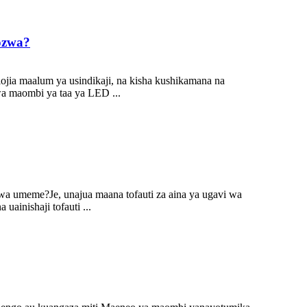
ozwa?
ia maalum ya usindikaji, na kisha kushikamana na
a maombi ya taa ya LED ...
wa umeme?Je, unajua maana tofauti za aina ya ugavi wa
inishaji tofauti ...