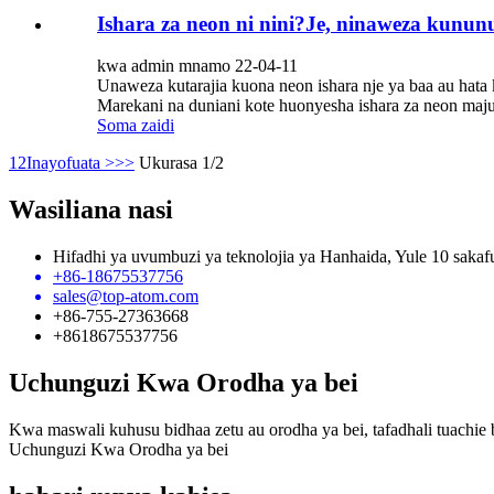
Ishara za neon ni nini?Je, ninaweza kunu
kwa admin mnamo 22-04-11
Unaweza kutarajia kuona neon ishara nje ya baa au ha
Marekani na duniani kote huonyesha ishara za neon maj
Soma zaidi
1
2
Inayofuata >
>>
Ukurasa 1/2
Wasiliana nasi
Hifadhi ya uvumbuzi ya teknolojia ya Hanhaida, Yule 10 saka
+86-18675537756
sales@top-atom.com
+86-755-27363668
+8618675537756
Uchunguzi Kwa Orodha ya bei
Kwa maswali kuhusu bidhaa zetu au orodha ya bei, tafadhali tuachie 
Uchunguzi Kwa Orodha ya bei