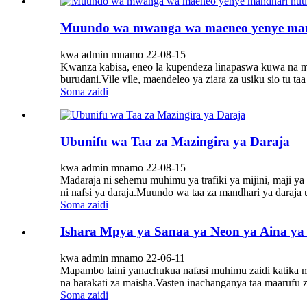
Muundo wa mwanga wa maeneo yenye mandh
kwa admin mnamo 22-08-15
Kwanza kabisa, eneo la kupendeza linapaswa kuwa na miun
burudani.Vile vile, maendeleo ya ziara za usiku sio tu taa z
Soma zaidi
Ubunifu wa Taa za Mazingira ya Daraja
kwa admin mnamo 22-08-15
Madaraja ni sehemu muhimu ya trafiki ya mijini, maji ya
ni nafsi ya daraja.Muundo wa taa za mandhari ya daraja un
Soma zaidi
Ishara Mpya ya Sanaa ya Neon ya Aina y
kwa admin mnamo 22-06-11
Mapambo laini yanachukua nafasi muhimu zaidi katika 
na harakati za maisha.Vasten inachanganya taa maarufu z
Soma zaidi