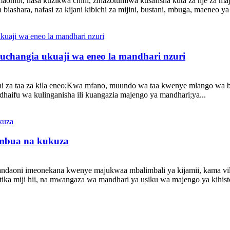
a maombi, hasa kuzikwa chini, zinazotumiwa kusafisha kuta za nje za
biashara, nafasi za kijani kibichi za mijini, bustani, mbuga, maeneo 
uchangia ukuaji wa eneo la mandhari nzuri
ni za taa za kila eneo;Kwa mfano, muundo wa taa kwenye mlango wa 
aifu wa kulinganisha ili kuangazia majengo ya mandhari;ya...
umbua na kukuza
mtandaoni imeonekana kwenye majukwaa mbalimbali ya kijamii, kama 
ika miji hii, na mwangaza wa mandhari ya usiku wa majengo ya kihisto