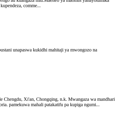
 majengo au kuangaza miti.Maeneo ya maombi yanayotumika
ya kupendeza, comme...
bustani unapaswa kukidhi mahitaji ya mwongozo na
vile Chengdu, Xi'an, Chongqing, n.k. Mwangaza wa mandhari
ria. pamekuwa mahali patakatifu pa kupiga ngumi...