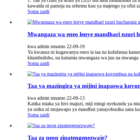
1. Taa ya chini ya ardhi ya LED Ina aina mbalimbali z
kawaida ni pamoja na sehemu kuu ya majengo ya ofisi za 
Soma zaidi
Mwangaza wa eneo lenye mandhari nzuri h
kwa admin mnamo 22-09-19
Ya kwanza ni kugawanya eneo la taa na kufafanua kanu
kitambulisho, na kutumia mwangaza wa juu na mwanga dh
Soma zaidi
Taa ya mazingira ya mijini inapaswa kuv
kwa admin mnamo 22-09-13
Katika miaka ya hivi majuzi, miji mingi nyekundu ya 
ya usiku ni mojawapo ya maudhui yanayohusika sana kat
Soma zaidi
Taa za neon zinatengenezwaje?