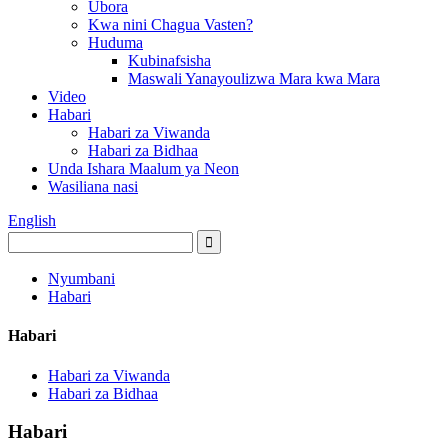
Ubora
Kwa nini Chagua Vasten?
Huduma
Kubinafsisha
Maswali Yanayoulizwa Mara kwa Mara
Video
Habari
Habari za Viwanda
Habari za Bidhaa
Unda Ishara Maalum ya Neon
Wasiliana nasi
English
Nyumbani
Habari
Habari
Habari za Viwanda
Habari za Bidhaa
Habari