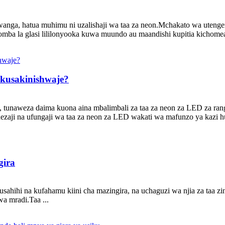
nga, hatua muhimu ni uzalishaji wa taa za neon.Mchakato wa utengene
ba la glasi lililonyooka kuwa muundo au maandishi kupitia kichomea
 kusakinishwaje?
 tunaweza daima kuona aina mbalimbali za taa za neon za LED za rangi,
ezaji na ufungaji wa taa za neon za LED wakati wa mafunzo ya kazi h
gira
hihi na kufahamu kiini cha mazingira, na uchaguzi wa njia za taa zi
a mradi.Taa ...