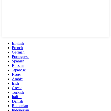
English
French
German
Portuguese
Spanish
Russian
Japanese
Korean
Arabic
Irish
Greek
Turkish
Italian
Danish
Romanian
Indonesian