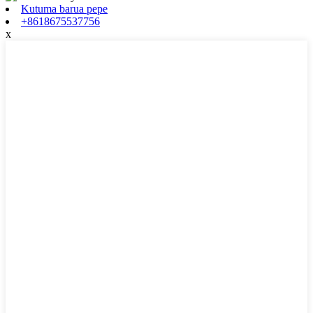
Kutuma barua pepe
+8618675537756
x