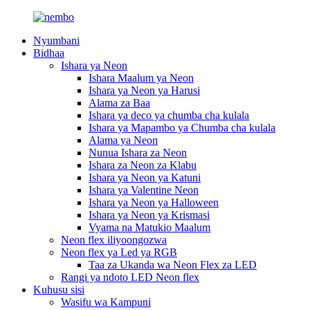
Nyumbani
Bidhaa
Ishara ya Neon
Ishara Maalum ya Neon
Ishara ya Neon ya Harusi
Alama za Baa
Ishara ya deco ya chumba cha kulala
Ishara ya Mapambo ya Chumba cha kulala
Alama ya Neon
Nunua Ishara za Neon
Ishara za Neon za Klabu
Ishara ya Neon ya Katuni
Ishara ya Valentine Neon
Ishara ya Neon ya Halloween
Ishara ya Neon ya Krismasi
Vyama na Matukio Maalum
Neon flex iliyoongozwa
Neon flex ya Led ya RGB
Taa za Ukanda wa Neon Flex za LED
Rangi ya ndoto LED Neon flex
Kuhusu sisi
Wasifu wa Kampuni