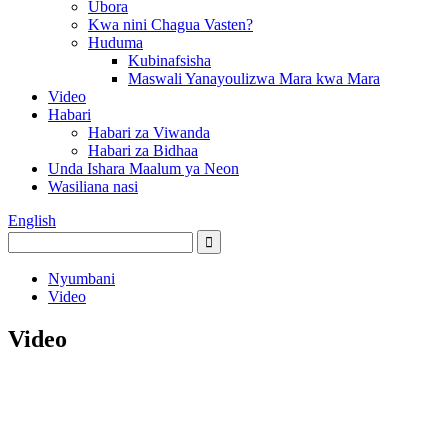
Ubora
Kwa nini Chagua Vasten?
Huduma
Kubinafsisha
Maswali Yanayoulizwa Mara kwa Mara
Video
Habari
Habari za Viwanda
Habari za Bidhaa
Unda Ishara Maalum ya Neon
Wasiliana nasi
English
Nyumbani
Video
Video