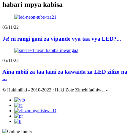
habari mpya kabisa
05/11/22
Je! ni rangi gani za vipande vya taa vya LED?...
05/11/22
Aina mbili za taa laini za kawaida za LED zilizo na
...
© Hakimiliki - 2010-2022 : Haki Zote Zimehifadhiwa.
-