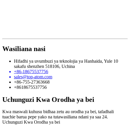
Wasiliana nasi
Hifadhi ya uvumbuzi ya teknolojia ya Hanhaida, Yule 10
sakafu shenzhen 518106, Uchina
+86-18675537756
sales@top-atom.com
+86-755-27363668
+8618675537756
Uchunguzi Kwa Orodha ya bei
Kwa maswali kuhusu bidhaa zetu au orodha ya bei, tafadhali
tuachie barua pepe yako na tutawasiliana ndani ya saa 24.
Uchunguzi Kwa Orodha ya bei