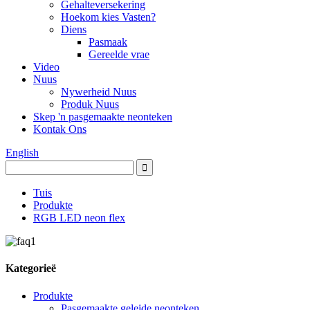
Gehalteversekering
Hoekom kies Vasten?
Diens
Pasmaak
Gereelde vrae
Video
Nuus
Nywerheid Nuus
Produk Nuus
Skep 'n pasgemaakte neonteken
Kontak Ons
English
Tuis
Produkte
RGB LED neon flex
Kategorieë
Produkte
Pasgemaakte geleide neonteken