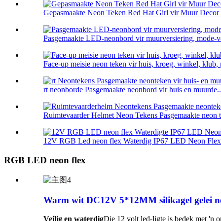
Gepasmaakte Neon Teken Red Hat Girl vir Muur Decor 
Pasgemaakte LED-neonbord vir muurversiering, mode-ver
Face-up meisie neon teken vir huis, kroeg, winkel, klub, p
rt neonborde Pasgemaakte neonbord vir huis en muurde..
Ruimtevaarder Helmet Neon Tekens Pasgemaakte neon tek
12V RGB Led neon flex Waterdig IP67 LED Neon Flex 
RGB LED neon flex
Warm wit DC12V 5*12MM silikagel gelei n
Veilig en waterdig
Die 12 volt led-ligte is bedek met '