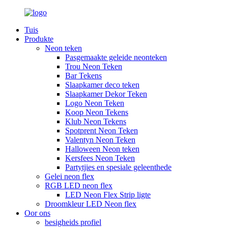
Tuis
Produkte
Neon teken
Pasgemaakte geleide neonteken
Trou Neon Teken
Bar Tekens
Slaapkamer deco teken
Slaapkamer Dekor Teken
Logo Neon Teken
Koop Neon Tekens
Klub Neon Tekens
Spotprent Neon Teken
Valentyn Neon Teken
Halloween Neon teken
Kersfees Neon Teken
Partytjies en spesiale geleenthede
Gelei neon flex
RGB LED neon flex
LED Neon Flex Strip ligte
Droomkleur LED Neon flex
Oor ons
besigheids profiel