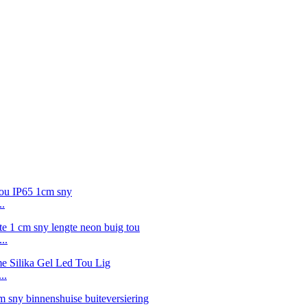
..
..
..