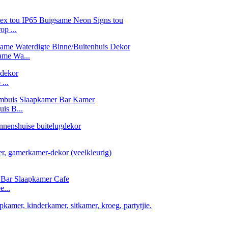
op ...
me Wa...
...
is B...
e...