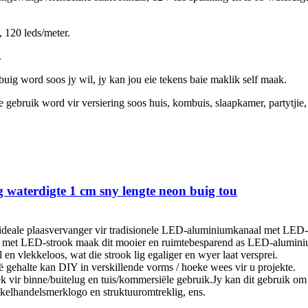
 120 leds/meter.
.
uig word soos jy wil, jy kan jou eie tekens baie maklik self maak.
gebruik word vir versiering soos huis, kombuis, slaapkamer, partytjie, 
waterdigte 1 cm sny lengte neon buig tou
n ideale plaasvervanger vir tradisionele LED-aluminiumkanaal met LED-
uls met LED-strook maak dit mooier en ruimtebesparend as LED-alumin
l en vlekkeloos, wat die strook lig egaliger en wyer laat versprei.
 gehalte kan DIY in verskillende vorms / hoeke wees vir u projekte.
 vir binne/buitelug en tuis/kommersiële gebruik.Jy kan dit gebruik om j
kelhandelsmerklogo en struktuuromtreklig, ens.