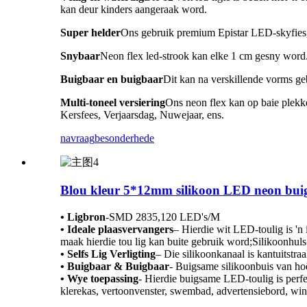
kan deur kinders aangeraak word.
Super helder
Ons gebruik premium Epistar LED-skyfies,
Snybaar
Neon flex led-strook kan elke 1 cm gesny word
Buigbaar en buigbaar
Dit kan na verskillende vorms geb
Multi-toneel versiering
Ons neon flex kan op baie plekke 
Kersfees, Verjaarsdag, Nuwejaar, ens.
navraag
besonderhede
Blou kleur 5*12mm silikoon LED neon buig 
• Ligbron
-
SMD 2835,120 LED's/M
• Ideale plaasvervangers
– Hierdie wit LED-toulig is '
maak hierdie tou lig kan buite gebruik word;Silikoonh
• Selfs Lig Verligting
– Die silikoonkanaal is kantuitstraa
• Buigbaar & Buigbaar
- Buigsame silikoonbuis van hoë
• Wye toepassing
- Hierdie buigsame LED-toulig is perfek
klerekas, vertoonvenster, swembad, advertensiebord, win