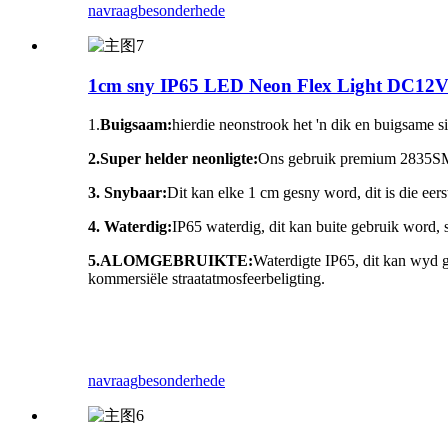
navraag
besonderhede
1cm sny IP65 LED Neon Flex Light DC12V 
1.
Buigsaam:
hierdie neonstrook het 'n dik en buigsame 
2.Super helder neonligte:
Ons gebruik premium 2835SMD 
3. Snybaar:
Dit kan elke 1 cm gesny word, dit is die eers
4. Waterdig:
IP65 waterdig, dit kan buite gebruik word, s
5.
ALOMGEBRUIKTE:
Waterdigte IP65, dit kan wyd 
kommersiële straatatmosfeerbeligting.
navraag
besonderhede