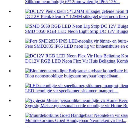
Silikoon neon buiglig 6*12mm waterdig IP65 12V...
DC12V Pienk kleur 5 * 12MM silikagel gelei neon flex r
SMD 5050 RGB LED Neon Light Strip DC 12V Buigsa
Pers SMD2835 IP65 LED neon lig vir binnenshuise en o 
DC12V RGB LED Neon Flex Vir Huis Beligting Kombu
Blou neonstrookligte buigsaam snybaar koppelbaar...
LED neonligte vir speelkamer, sitkamer, mangrot ...
Sygesig Meisie-gepersonaliseerde neonligte vir Home Be
Muurdekorkuns Goed Handgebaar Neonteken vir bed...