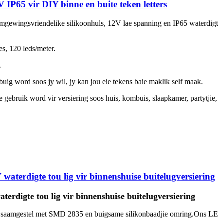
IP65 vir DIY binne en buite teken letters
n omgewingsvriendelike silikoonhuls, 12V lae spanning en IP65 waterdi
s, 120 leds/meter.
.
uig word soos jy wil, jy kan jou eie tekens baie maklik self maak.
gebruik word vir versiering soos huis, kombuis, slaapkamer, partytjie, 
waterdigte tou lig vir binnenshuise buitelugversiering
terdigte tou lig vir binnenshuise buitelugversiering
saamgestel met SMD 2835 en buigsame silikonbaadjie omring.Ons LED-n