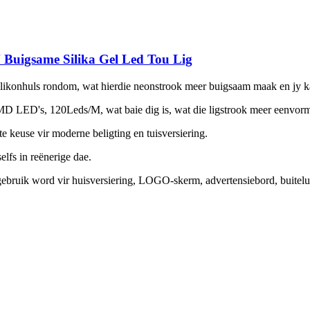
Buigsame Silika Gel Led Tou Lig
silikonhuls rondom, wat hierdie neonstrook meer buigsaam maak en jy k
LED's, 120Leds/M, wat baie dig is, wat die ligstrook meer eenvormi
te keuse vir moderne beligting en tuisversiering.
elfs in reënerige dae.
gebruik word vir huisversiering, LOGO-skerm, advertensiebord, buitel