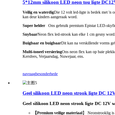
5*12mm silikoon LED neon tou ligte DC12V 
Veilig en waterdig
Die 12 volt led-ligte is bedek met '
kan deur kinders aangeraak word.
Super helder
Ons gebruik premium Epistar LED-skyfie
Snybaar
Neon flex led-strook kan elke 1 cm gesny word
Buigbaar en buigbaar
Dit kan na verskillende vorms geb
Multi-toneel versiering
Ons neon flex kan op baie plekke 
Kersfees, Verjaarsdag, Nuwejaar, ens.
navraag
besonderhede
Geel silikoon LED neon strook ligte DC 12V 
Geel silikoon LED neon strook ligte DC 12V wa
【Premium veilige materiaal
】 Neonstrooklig is 