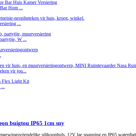
Bar Hom ...
siering ...
artytjie, W ...
.
en vir jou...
...
eon buigtou IP65 1cm sny
n omgewingsvriendelike silikoonhuls, 12V lae spanning en IP65 waterdi