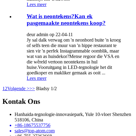
Lees meer
Wat is neontekens?Kan ek
pasgemaakte neontekens koop?
deur admin op 22-04-11
Jy sal dalk verwag om 'n neonbord buite 'n kroeg
of selfs teen die muur van 'n hippe restaurant te
sien vir 'n perfek Instagrammable oomblik, maar
wat van as huisdekor?Mense regoor die VSA en
die wêreld vertoon neontekens in hul
huise.Vooruitgang in LED-tegnologie het dit
goedkoper en makliker gemaak as ooit ...
Lees meer
1
2
Volgende >
>>
Bladsy 1/2
Kontak Ons
Hanhaida-tegnologie-innovasiepark, Yule 10-vloer Shenzhen
518106, China
+86-18675537756
sales@top-atom.com