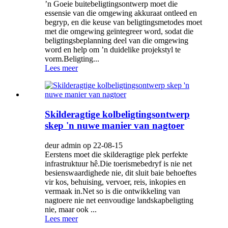
’n Goeie buitebeligtingsontwerp moet die
essensie van die omgewing akkuraat ontleed en
begryp, en die keuse van beligtingsmetodes moet
met die omgewing geïntegreer word, sodat die
beligtingsbeplanning deel van die omgewing
word en help om ’n duidelike projekstyl te
vorm.Beligting...
Lees meer
Skilderagtige kolbeligtingsontwerp
skep 'n nuwe manier van nagtoer
deur admin op 22-08-15
Eerstens moet die skilderagtige plek perfekte
infrastruktuur hê.Die toerismebedryf is nie net
besienswaardighede nie, dit sluit baie behoeftes
vir kos, behuising, vervoer, reis, inkopies en
vermaak in.Net so is die ontwikkeling van
nagtoere nie net eenvoudige landskapbeligting
nie, maar ook ...
Lees meer