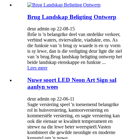
Brug Landskap Beligting Ontwerp
deur admin op 22-08-15
Brûe is 'n belangrike deel van stedelike verkeer,
verbind waters, riviervalleie, viadukte, ens. As
die funksie van 'n brug sy waarde is en sy vorm
is sy lewe, dan is die verligting deur ligte die siel
van 'n brug.Brug landskap beligting ontwerp het
beide landskap eienskappe en funksie ...
Lees meer
Nuwe soort LED Neon Art Sign sal
aanlyn wees
deur admin op 22-06-11
Sagte versiering speel 'n toenemend belangrike
rol in huisversiering, kantoorversiering en
kommersiële versiering, en sagte versiering kan
ook die eienaar se kwaliteit temperament en
strewe na die lewe beter weerspieël.Vasten
kombineer die gewilde neonligte en moderne
kunsstyl om 'n nuwe...