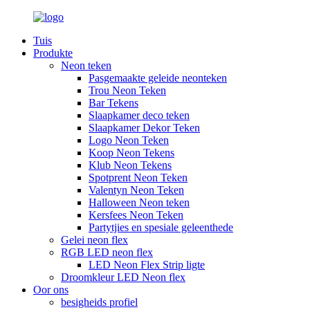
Tuis
Produkte
Neon teken
Pasgemaakte geleide neonteken
Trou Neon Teken
Bar Tekens
Slaapkamer deco teken
Slaapkamer Dekor Teken
Logo Neon Teken
Koop Neon Tekens
Klub Neon Tekens
Spotprent Neon Teken
Valentyn Neon Teken
Halloween Neon teken
Kersfees Neon Teken
Partytjies en spesiale geleenthede
Gelei neon flex
RGB LED neon flex
LED Neon Flex Strip ligte
Droomkleur LED Neon flex
Oor ons
besigheids profiel