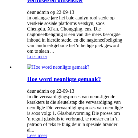
vernuwe en ontwikkel
deur admin op 22-09-13
In onlangse jare het baie aanlyn rooi stede op
verskeie sosiale platforms verskyn, soos
Chengdu, Xi'an, Chongqing, ens. Die
nagtoneelbeligting is een van die mees besorgde
inhoud in hierdie stede, en die nagtoneelbeligting
van landmerkgeboue het 'n heilige plek geword
om te slaan ...
Lees meer
Hoe word neonligte gemaak?
deur admin op 22-09-13
In die vervaardigingsproses van neon-ligende
karakters is die sleutelstap die vervaardiging van
neonligte.Die vervaardigingsproses van neonligte
is soos volg: 1. Glasbuisvorming Die proses om
'n reguit glasbuis te verbrand, te rooster en in 'n
patroon of teks te buig deur 'n spesiale brander
al...
Lees meer