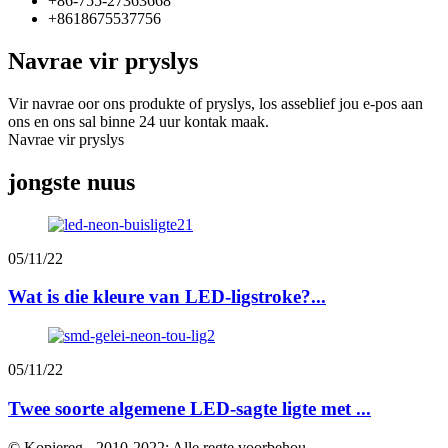
+86-755-27363668
+8618675537756
Navrae vir pryslys
Vir navrae oor ons produkte of pryslys, los asseblief jou e-pos aan
ons en ons sal binne 24 uur kontak maak.
Navrae vir pryslys
jongste nuus
05/11/22
Wat is die kleure van LED-ligstroke?...
05/11/22
Twee soorte algemene LED-sagte ligte met ...
© Kopiereg - 2010-2022: Alle regte voorbehou.
-