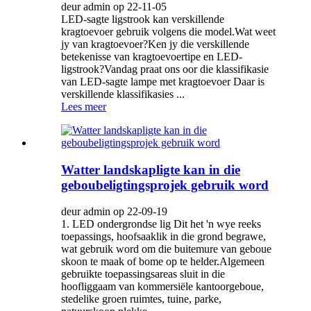
deur admin op 22-11-05
LED-sagte ligstrook kan verskillende
kragtoevoer gebruik volgens die model.Wat weet
jy van kragtoevoer?Ken jy die verskillende
betekenisse van kragtoevoertipe en LED-
ligstrook?Vandag praat ons oor die klassifikasie
van LED-sagte lampe met kragtoevoer Daar is
verskillende klassifikasies ...
Lees meer
Watter landskapligte kan in die
geboubeligtingsprojek gebruik word
deur admin op 22-09-19
1. LED ondergrondse lig Dit het 'n wye reeks
toepassings, hoofsaaklik in die grond begrawe,
wat gebruik word om die buitemure van geboue
skoon te maak of bome op te helder.Algemeen
gebruikte toepassingsareas sluit in die
hoofliggaam van kommersiële kantoorgeboue,
stedelike groen ruimtes, tuine, parke,