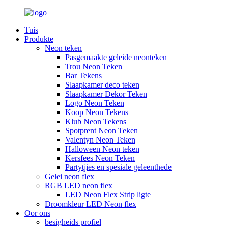
Tuis
Produkte
Neon teken
Pasgemaakte geleide neonteken
Trou Neon Teken
Bar Tekens
Slaapkamer deco teken
Slaapkamer Dekor Teken
Logo Neon Teken
Koop Neon Tekens
Klub Neon Tekens
Spotprent Neon Teken
Valentyn Neon Teken
Halloween Neon teken
Kersfees Neon Teken
Partytjies en spesiale geleenthede
Gelei neon flex
RGB LED neon flex
LED Neon Flex Strip ligte
Droomkleur LED Neon flex
Oor ons
besigheids profiel