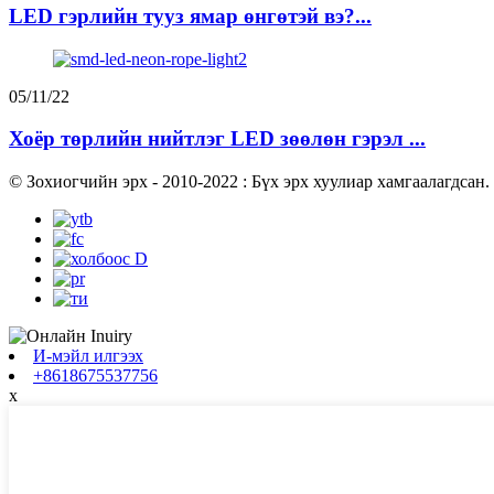
LED гэрлийн тууз ямар өнгөтэй вэ?...
05/11/22
Хоёр төрлийн нийтлэг LED зөөлөн гэрэл ...
© Зохиогчийн эрх - 2010-2022 : Бүх эрх хуулиар хамгаалагдсан.
И-мэйл илгээх
+8618675537756
x