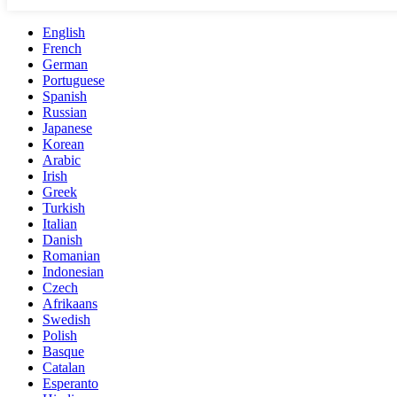
English
French
German
Portuguese
Spanish
Russian
Japanese
Korean
Arabic
Irish
Greek
Turkish
Italian
Danish
Romanian
Indonesian
Czech
Afrikaans
Swedish
Polish
Basque
Catalan
Esperanto