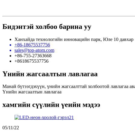
Бидэнтэй холбоо барина уу
Ханхайда технологийн инновацийн парк, Юле 10 давхар 
+86-18675537756
sales@top-atom.com
+86-755-27363668
+8618675537756
Үнийн жагсаалтын лавлагаа
Манай бүтээгдэхүүн, үнийн жагсаалттай холбоотой лавлагаа ава
Үнийн жагсаалтын лавлагаа
хамгийн сүүлийн үеийн мэдээ
05/11/22