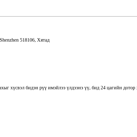
Shenzhen 518106, Хятад
хыг хүсвэл бидэн рүү имэйлээ үлдээнэ үү, бид 24 цагийн дотор 