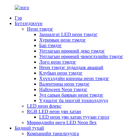
Гэр
Бүтээгдэхүүн
Неон тэмдэг
Захиалгат LED неон тэмдэг
Хуримын неон тэмдэг
Бар тэмдэг
Унтлагын өрөөний деко тэмдэг
Унтлагын өрөөний чимэглэлийн тэмдэг
Лого неон тэмдэг
Неон тэмдэг худалдаж аваарай
Клубын неон тэмдэг
Хүүхэлдэйн киноны неон тэмдэг
Валентины неон тэмдэг
Halloween Neon тэмдэг
Зул сарын баярын неон тэмдэг
Үдэшлэг ба онцгой тохиолдлууд
LED неон флекс
RGB LED неон уян хатан
LED неон уян хатан туузан гэрэл
Мөрөөдлийн өнгө LED Neon flex
Бидний тухай
Компанийн танилцуулга