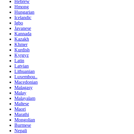
Hebrew
Hmong
Hungarian
Icelandic
Igbo
Javanese
Kannada
Kazakh
Khmer
Kurdish
Kyrgyz
Latin
Latvian
Lithuanian
Luxembou..
Macedonian
Malagasy
Malay
Malayalam
Maltese
Maori
Marathi
Mongolian
Burmese
Nepali