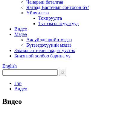
Чанарын баталгаа
Яагаад Вастеныг сонгосон бэ?
Үйлчилгээ
Тохируулга
Түгээмэл асуултууд
Видео
Мэдээ
Аж үйлдвэрийн мэдээ
Бүтээгдэхүүний мэдээ
Захиалгат неон тэмдэг үүсгэх
Бидэнтэй холбоо барина уу
English
Гэр
Видео
Видео