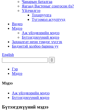
Чанарын баталгаа
Яагаад Вастеныг сонгосон бэ?
Үйлчилгээ
Тохируулга
Түгээмэл асуултууд
Видео
Мэдээ
Аж үйлдвэрийн мэдээ
Бүтээгдэхүүний мэдээ
Захиалгат неон тэмдэг үүсгэх
Бидэнтэй холбоо барина уу
English
Гэр
Мэдээ
Мэдээ
Аж үйлдвэрийн мэдээ
Бүтээгдэхүүний мэдээ
Бүтээгдэхүүний мэдээ