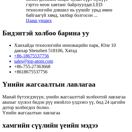
гэртээ неон хавтанг байрлуулдаг.LED
технологийн дэвшил нь үүнийг урьд өмнө
байгаагүй хямд, хялбар болгосон ...
Цааш унших
Бидэнтэй холбоо барина уу
Ханхайда технологийн инновацийн парк, Юле 10
давхар Shenzhen 518106, Хятад
+86-18675537756
sales@top-atom.com
+86-755-27363668
+8618675537756
Үнийн жагсаалтын лавлагаа
Манай бүтээгдэхүүн, үнийн жагсаалттай холбоотой лавлагаа
авахыг хүсвэл бидэн рүү имэйлээ үлдээнэ үү, бид 24 цагийн
дотор холбогдох болно.
Үнийн жагсаалтын лавлагаа
хамгийн сүүлийн үеийн мэдээ