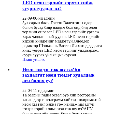
LED неон гэрлийг хэрхэн хийж,
суурилуулдаг вэ?
22-09-06-нд админ
Зул сарын баяр, Гэгээн Валентины өдөр
болон бусад баяр наадам болгонд бид олон
төрлийн өнгөлөг LED неон гэрлийг үргэлж
харж чаддаг ч найзууд нь LED неон гэрлийг
хэрхэн хийдэгийг мэддэггүй.Өнөөдөр
редактор Шэньжэнь Вастен Ли хотод дадлага
хийх үеэрээ LED неон гэрлийг үйлдвэрлэх,
суурилуулах үйл явцыг сурсан.
Цааш унших
Неон тэмдэг гэж юу вэ?Би
захиалгат неон тэмдэг худалдаж
авч болох уу?
22-04-11-нд админ
Та баарны гадна эсвэл бүр хип рестораны
ханан дээр инстаграмм хийхэд тохиромжтой
неон хавтанг харна гэж найдаж магадгүй,
гэхдээ гэрийн чимэглэл гэж юу вэ?АНУ
болон дэлхийн өнцөг булан бүрт хүмүүс