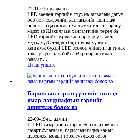
22-11-05-нд админ
LED зөөлөн гэрлийн тууз нь загварын дагуу
өөр өөр тэжээлийн хангамжийг ашиглаж
болно.Та цахилгаан хангамжийн талаар юу
мэдэх вэ?Цахилгаан хангамжийн төрөл ба
LED гэрлийн зурвасын өөр өөр утгыг та
мэдэх үү?Өнөөдөр бид эрчим хүчний
хангамж бүхий LED зөөлөн чийдэнг ангилах
талаар ярилцаж байна Өөр өөр ангилал
байдаг ...
Цааш унших
Барилгын гэрэлтүүлгийн төсөлд
ямар ландшафтын гэрлийг
ашиглаж болох вэ
22-09-19-нд админ
1. LED газар доорх гэрэл Энэ нь ихэвчлэн
газарт булагдсан, барилгын гадна ханыг
цэвэрлэх, модыг гэрэлтүүлэхэд өргөн