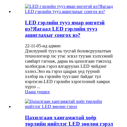
LED гэрлийн тууз ямар өнгөтэй
вэ?Яагаад LED гэрлийн тууз
ашиглахыг сонгох вэ?
22-11-05-нд админ
Дэнлүүний тууз нь тусгай боловсруулалтын
технологиор зэс утас эсвэл туузан хэлхээний
самбарт гагнаж, дараа нь цахилгаан тэжээлд
холбогдож гэрэл ялгаруулах LED чийдэнг
хэлнэ.Энэ нь гэрэл цацрах үед түүний
хэлбэр нь гэрлийн тууз шиг байдаг тул
нэрлэсэн.LED гэрлийн хэрэглээний хамрах
хүрээ ...
Цааш унших
Цахилгаан хангамжтай хоёр
төрлийн нийтлэг LED зөөлөн гэрэл