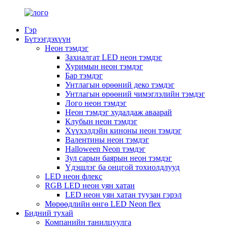
Гэр
Бүтээгдэхүүн
Неон тэмдэг
Захиалгат LED неон тэмдэг
Хуримын неон тэмдэг
Бар тэмдэг
Унтлагын өрөөний деко тэмдэг
Унтлагын өрөөний чимэглэлийн тэмдэг
Лого неон тэмдэг
Неон тэмдэг худалдаж аваарай
Клубын неон тэмдэг
Хүүхэлдэйн киноны неон тэмдэг
Валентины неон тэмдэг
Halloween Neon тэмдэг
Зул сарын баярын неон тэмдэг
Үдэшлэг ба онцгой тохиолдлууд
LED неон флекс
RGB LED неон уян хатан
LED неон уян хатан туузан гэрэл
Мөрөөдлийн өнгө LED Neon flex
Бидний тухай
Компанийн танилцуулга