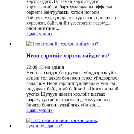
хэрэглэгддэг.Түгээмэл хэрэглэгддэг
хэрэглээний талбарт худалдааны оффисын
барилга байгууламж, хотын ногоон
байгууламж, цэцэрлэгт хүрээлэн, цэцэрлэгт
хүрээлэн, байгалийн үзэсгэлэнт газрууд,
олон нийтийн...
Цааш унших
Неон гэрлийг хэрхэн хийдэг вэ?
22-09-13-нд админ
Неон гэрэлтдэг баатруудыг үйлдвэрлэх үйл
явцын гол алхам бол неон гэрэл үйлдвэрлэх
явдал юм.Неон гэрлийг үйлдвэрлэх үйл явц
нь дараах байдалтай байна: 1. Шилэн хоолой
үүсгэх Шулуун шилэн хоолойг шатаах,
шарах, тусгай шатаагчаар дамжуулан хээ,
бичвэр болгон гулзайлгах үйл явц ...
Цааш унших