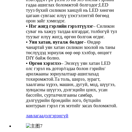
гадаа ашиглах боломжтой болгодог;LED
тууз бүхий силикон ханцуй нь LED хөнгөн
цагаан сувгаас илүү үзэсгэлэнтэй бөгөөд
орон зайг хэмнэдэг.
• Нэг жигд гэрлийн гэрэлтүүлэг
– Силикон
суваг нь хажуу талдаа ялгардаг, толбогүй тул
туузыг илүү жигд, өргөн болгож өгдөг.
• Уян хатан, нугалж болдог
– Өндөр
чанартай уян хатан силикон хоолой нь таны
төслүүдэд зориулж өөр өөр хэлбэр, өнцөгт
DIY байж болно.
• Өргөн хэрэглээ
– Энэхүү уян хатан LED
олс гэрэл нь дотор/гадаа болон гэрийн/
арилжааны зориулалтаар ашиглахад
тохиромжтой.Та толь, ширээ, зурагт,
хаалганы хүрээ, машин, дугуй, мод, шүүгээ,
хувцасны шүүгээ, дэлгэцийн цонх, усан
бассейн, сурталчилгааны самбар,
дэлгүүрийн брэндийн лого, бүтцийн
контурын гэрэл гэх мэтийг засах боломжтой.
лавлагаа
дэлгэрэнгүй