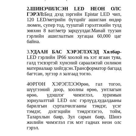
2.ШИНЭЧИЛСЭН LED НЕОН ОЛС
ГЭРЭЛ:
Бид дээд зэргийн Epistar LED чип,
120 LED/метрийн бүтцийг ашиглан өндөр
люмен, супер тод, тууштай гэрэлтэхийн тулд
зөвхөн 8 ват/метр зарцуулдаг.Манай туузан
гэрлийн ашиглалтын хугацаа 60,000 цаг
байна.
3.
УДААН БАС ХЭРЭГЛЭХЭД Хялбар
-
LED гэрлийн IP66 хоолой нь хэт ягаан туяа,
галд тэсвэртэй хүнсний сараалжтай силикон
материалаар хийгдсэн.Трансформатор багцад
багтсан, зүгээр л залгаад тогло.
4
ӨРГӨН ХЭРЭГЛЭЭ
Өрөө, гал тогоо,
шүүгээний доор, хоолны өрөө, унтлагын
өрөө, үдэшлэг чимэглэл, хуримын
зориулалттай LED олс гэрлүүд.худалдааны
барилгын сурталчилгааны тэмдэг, үсэг
тэмдэг, дэлгэцийн тэмдэглэгээ, тойм,
Талархлын баяр, Зул сарын баяр, Шинэ
жилийн чимэглэл гэх мэт гаднах неон олс
гэрэл.