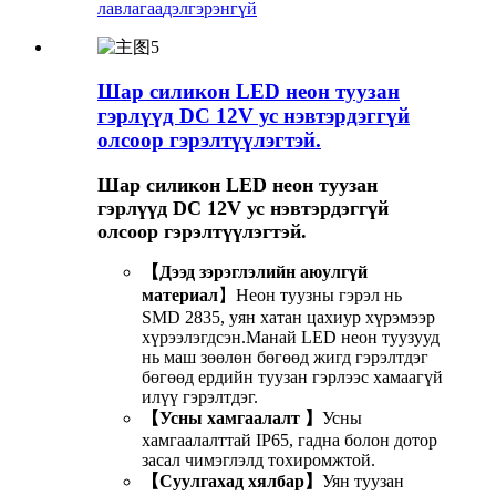
лавлагаа
дэлгэрэнгүй
Шар силикон LED неон туузан
гэрлүүд DC 12V ус нэвтэрдэггүй
олсоор гэрэлтүүлэгтэй.
Шар силикон LED неон туузан
гэрлүүд DC 12V ус нэвтэрдэггүй
олсоор гэрэлтүүлэгтэй.
【Дээд зэрэглэлийн аюулгүй
материал
】Неон туузны гэрэл нь
SMD 2835, уян хатан цахиур хүрэмээр
хүрээлэгдсэн.Манай LED неон туузууд
нь маш зөөлөн бөгөөд жигд гэрэлтдэг
бөгөөд ердийн туузан гэрлээс хамаагүй
илүү гэрэлтдэг.
【Усны хамгаалалт 】
Усны
хамгаалалттай IP65, гадна болон дотор
засал чимэглэлд тохиромжтой.
【Суулгахад хялбар】
Уян туузан