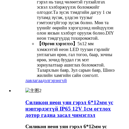
гэрэл нь танд чөлөөтэй гулзайлгах
эсвэл хэлбэржүүлэх боломжийг
олгодог.Та зүсэх тэмдгийн дагуу 1 см
тутамд зүсэж, үлдсэн туузыг
гэмтээхгүйгээр зүсэж болно. Мөн та
үүнийг өөрийн хэрэгцээнд нийцүүлэн
олон янзын хэлбэрт оруулж болно.DIY
неон тэмдгүүдэд тохиромжтой.
【Өргөн хэрэглээ】
5х12 мм
хэмжээтэй неон LED туузан гэрлийг
унтлагын өрөө, гал тогоо, баар, зочны
өрөө, зочид буудал гэх мэт
зориулалтаар ашиглах боломжтой.
Талархлын баяр, Зул сарын баяр, Шинэ
жилийн хамгийн сайн сонголт.
лавлагаа
дэлгэрэнгүй
Силикон неон уян гэрэл 6*12мм ус
нэвтэрдэггүй IP65 12V 1см огтлох
дотор гадна засал чимэглэл
Силикон неон уян гэрэл 6*12мм ус