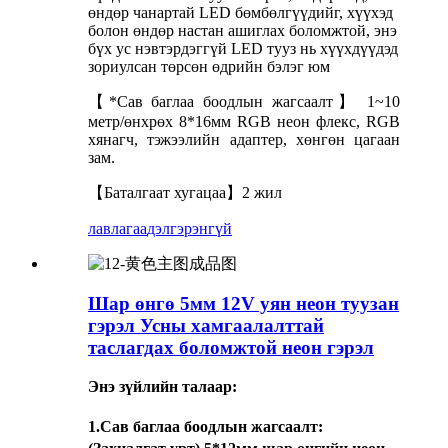
өндөр чанартай LED бөмбөлгүүдийг, хүүхэд
болон өндөр настан ашиглах боломжтой, энэ
бүх ус нэвтэрдэггүй LED тууз нь хүүхдүүдэд
зориулсан төрсөн өдрийн бэлэг юм
【*Сав баглаа боодлын жагсаалт】 1~10
метр/өнхрөх 8*16мм RGB неон флекс, RGB
хянагч, тэжээлийн адаптер, хөнгөн цагаан
зам.
【Баталгаат хугацаа】2 жил
лавлагаа
дэлгэрэнгүй
Шар өнгө 5мм 12V уян неон туузан
гэрэл Усны хамгаалалттай
таслагдах боломжтой неон гэрэл
Энэ зүйлийн талаар:
1.
Сав баглаа боодлын жагсаалт
: