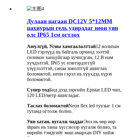
Дулаан цагаан DC12V 5*12MM
цахиурын гель удирддаг неон уян
олс IP65 1см огтлох
Аюулгүй, Усны хамгаалалттай
12 вольтын
LED гэрлүүд нь байгаль орчинд ээлтэй
силикон ханцуйгаар хучигдсан, 12 В нам
хүчдэлтэй, IP65 ус нэвтэрдэггүй
үзүүлэлттэй, санаа зоволтгүй ашиглах
боломжтой, неон гэрэл нь хүүхдэд хүрэх
боломжтой.
Супер тод
Бид дээд зэргийн Epistar LED чип,
120 LED/метр ашигладаг.
Таслах боломжтой
Neon flex led туузыг 1 см
тутамд огтолж болно.
Уян хатан, нугалж чаддаг
Энэ нь өөр өөр
shpaes нь таны хүссэнээр нугалж болно, та
өөрийн тэмдгийг маш амархан DIY хийж