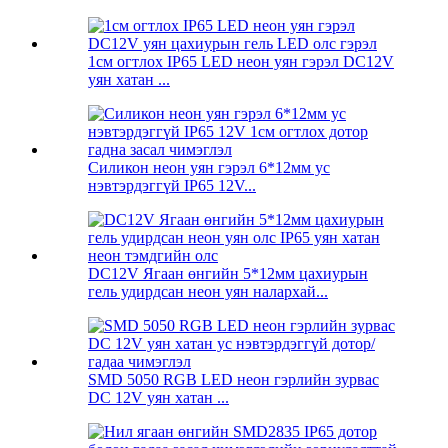
1см огтлох IP65 LED неон уян гэрэл DC12V
уян хатан ...
Силикон неон уян гэрэл 6*12мм ус
нэвтэрдэггүй IP65 12V...
DC12V Ягаан өнгийн 5*12мм цахиурын
гель удирдсан неон уян налархай...
SMD 5050 RGB LED неон гэрлийн зурвас
DC 12V уян хатан ...