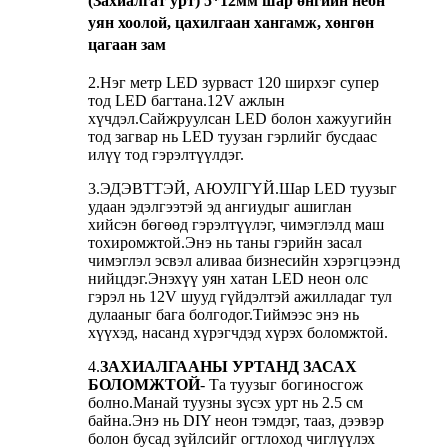
(Захиалгат урт) 5*12мм шар өнгийн неон
уян хоолой, цахилгаан хангамж, хөнгөн
цагаан зам
2.Нэг метр LED зурваст 120 ширхэг супер
тод LED багтана.12V ажлын
хүчдэл.Сайжруулсан LED болон хажуугийн
тод загвар нь LED туузан гэрлийг бусдаас
илүү тод гэрэлтүүлдэг.
3.ЭДЭВТТЭЙ, АЮУЛГҮЙ.Шар LED туузыг
удаан эдэлгээтэй эд ангиудыг ашиглан
хийсэн бөгөөд гэрэлтүүлэг, чимэглэлд маш
тохиромжтой.Энэ нь таны гэрийн засал
чимэглэл эсвэл аливаа бизнесийн хэрэгцээнд
нийцдэг.Энэхүү уян хатан LED неон олс
гэрэл нь 12V шууд гүйдэлтэй ажилладаг тул
дулааныг бага болгодог.Тиймээс энэ нь
хүүхэд, насанд хүрэгчдэд хүрэх боломжтой.
4.
ЗАХИАЛГААНЫ УРТАНД ЗАСАХ
БОЛОМЖТОЙ
- Та туузыг богиносгож
болно.Манай туузны зүсэх урт нь 2.5 см
байна.Энэ нь DIY неон тэмдэг, тааз, дээвэр
болон бусад зүйлсийг огтлоход чиглүүлэх