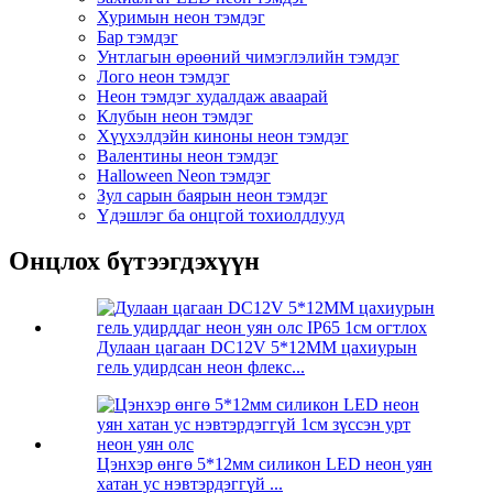
Хуримын неон тэмдэг
Бар тэмдэг
Унтлагын өрөөний чимэглэлийн тэмдэг
Лого неон тэмдэг
Неон тэмдэг худалдаж аваарай
Клубын неон тэмдэг
Хүүхэлдэйн киноны неон тэмдэг
Валентины неон тэмдэг
Halloween Neon тэмдэг
Зул сарын баярын неон тэмдэг
Үдэшлэг ба онцгой тохиолдлууд
Онцлох бүтээгдэхүүн
Дулаан цагаан DC12V 5*12MM цахиурын
гель удирдсан неон флекс...
Цэнхэр өнгө 5*12мм силикон LED неон уян
хатан ус нэвтэрдэггүй ...