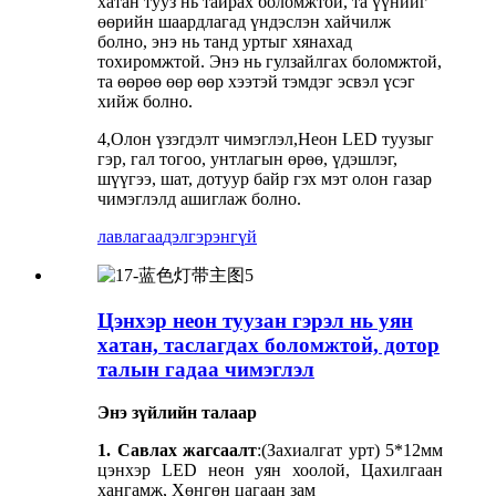
хатан тууз нь тайрах боломжтой, та үүнийг
өөрийн шаардлагад үндэслэн хайчилж
болно, энэ нь танд уртыг хянахад
тохиромжтой. Энэ нь гулзайлгах боломжтой,
та өөрөө өөр өөр хээтэй тэмдэг эсвэл үсэг
хийж болно.
4,Олон үзэгдэлт чимэглэл,Неон LED туузыг
гэр, гал тогоо, унтлагын өрөө, үдэшлэг,
шүүгээ, шат, дотуур байр гэх мэт олон газар
чимэглэлд ашиглаж болно.
лавлагаа
дэлгэрэнгүй
Цэнхэр неон туузан гэрэл нь уян
хатан, таслагдах боломжтой, дотор
талын гадаа чимэглэл
Энэ зүйлийн талаар
1. Савлах жагсаалт
:(Захиалгат урт) 5*12мм
цэнхэр LED неон уян хоолой, Цахилгаан
хангамж, Хөнгөн цагаан зам