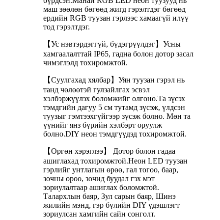
бүрдсэн.Манай RGB LED неон туузууд нь
маш зөөлөн бөгөөд жигд гэрэлтдэг бөгөөд
ердийн RGB туузан гэрлээс хамаагүй илүү
тод гэрэлтдэг.
【Ус нэвтэрдэггүй, бүдэгрүүлдэг】Усны
хамгаалалттай IP65, гадна болон дотор засал
чимэглэлд тохиромжтой.
【Суулгахад хялбар】Уян туузан гэрэл нь
танд чөлөөтэй гулзайлгах эсвэл
хэлбэржүүлэх боломжийг олгоно.Та зүсэх
тэмдгийн дагуу 5 см тутамд зүсэж, үлдсэн
туузыг гэмтээхгүйгээр зүсэж болно. Мөн та
үүнийг янз бүрийн хэлбэрт оруулж
болно.DIY неон тэмдгүүдэд тохиромжтой.
【Өргөн хэрэглээ】 Дотор болон гадаа
ашиглахад тохиромжтой.Неон LED туузан
гэрлийг унтлагын өрөө, гал тогоо, баар,
зочны өрөө, зочид буудал гэх мэт
зориулалтаар ашиглах боломжтой.
Талархлын баяр, Зул сарын баяр, Шинэ
жилийн мэнд, гэр бүлийн DIY үдэшлэгт
зориулсан хамгийн сайн сонголт.