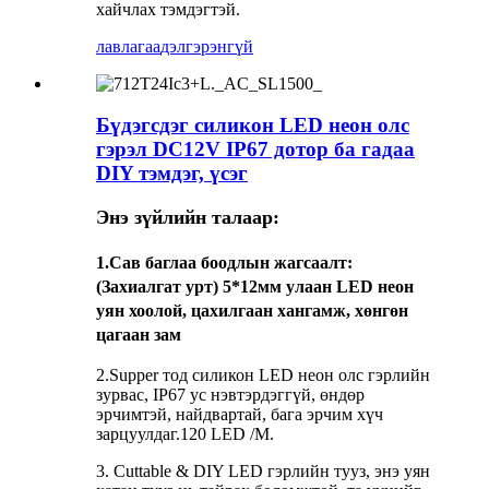
хайчлах тэмдэгтэй.
лавлагаа
дэлгэрэнгүй
Бүдэгсдэг силикон LED неон олс
гэрэл DC12V IP67 дотор ба гадаа
DIY тэмдэг, үсэг
Энэ зүйлийн талаар:
1.
Сав баглаа боодлын жагсаалт
:
(Захиалгат урт) 5*12мм улаан LED неон
уян хоолой, цахилгаан хангамж, хөнгөн
цагаан зам
2.Supper тод силикон LED неон олс гэрлийн
зурвас, IP67 ус нэвтэрдэггүй, өндөр
эрчимтэй, найдвартай, бага эрчим хүч
зарцуулдаг.120 LED /M.
3. Cuttable & DIY LED гэрлийн тууз, энэ уян