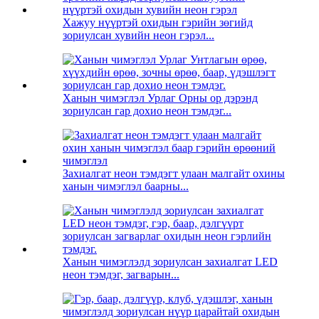
Хажуу нүүртэй охидын гэрийн зөгийд
зориулсан хувийн неон гэрэл...
Ханын чимэглэл Урлаг Орны ор дэрэнд
зориулсан гар дохио неон тэмдэг...
Захиалгат неон тэмдэгт улаан малгайт охины
ханын чимэглэл баарны...
Ханын чимэглэлд зориулсан захиалгат LED
неон тэмдэг, загварын...