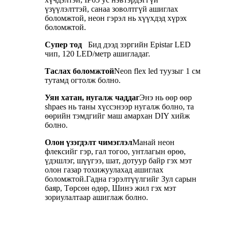
үзүүлэлттэй, санаа зоволтгүй ашиглах
боломжтой, неон гэрэл нь хүүхдэд хүрэх
боломжтой.
Супер тод
Бид дээд зэргийн Epistar LED
чип, 120 LED/метр ашигладаг.
Таслах боломжтой
Neon flex led туузыг 1 см
тутамд огтолж болно.
Уян хатан, нугалж чаддаг
Энэ нь өөр өөр
shpaes нь таны хүссэнээр нугалж болно, та
өөрийн тэмдгийг маш амархан DIY хийж
болно.
Олон үзэгдэлт чимэглэл
Манай неон
флексийг гэр, гал тогоо, унтлагын өрөө,
үдэшлэг, шүүгээ, шат, дотуур байр гэх мэт
олон газар тохижуулахад ашиглах
боломжтой.Гадна гэрэлтүүлгийг Зул сарын
баяр, Төрсөн өдөр, Шинэ жил гэх мэт
зориулалтаар ашиглаж болно.