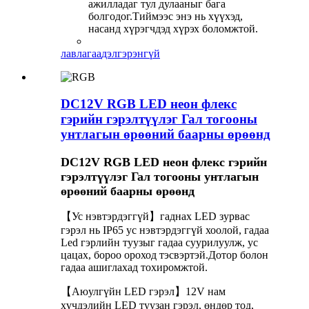
ажилладаг тул дулааныг бага
болгодог.Тиймээс энэ нь хүүхэд,
насанд хүрэгчдэд хүрэх боломжтой.
лавлагаа
дэлгэрэнгүй
DC12V RGB LED неон флекс
гэрийн гэрэлтүүлэг Гал тогооны
унтлагын өрөөний баарны өрөөнд
DC12V RGB LED неон флекс гэрийн
гэрэлтүүлэг Гал тогооны унтлагын
өрөөний баарны өрөөнд
【Ус нэвтэрдэггүй】гаднах LED зурвас
гэрэл нь IP65 ус нэвтэрдэггүй хоолой, гадаа
Led гэрлийн туузыг гадаа суурилуулж, ус
цацах, бороо ороход тэсвэртэй.Дотор болон
гадаа ашиглахад тохиромжтой.
【Аюулгүйн LED гэрэл】12V нам
хүчдэлийн LED туузан гэрэл, өндөр тод,