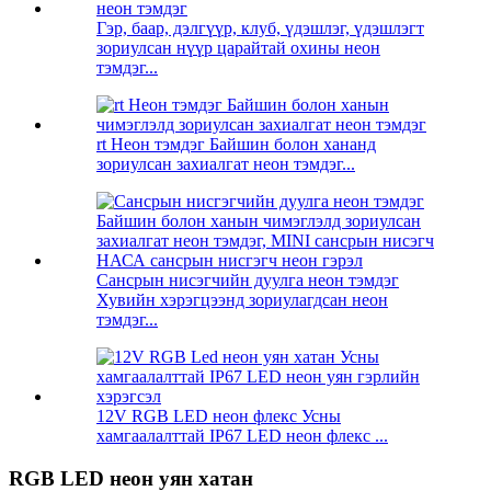
Гэр, баар, дэлгүүр, клуб, үдэшлэг, үдэшлэгт
зориулсан нүүр царайтай охины неон
тэмдэг...
rt Неон тэмдэг Байшин болон хананд
зориулсан захиалгат неон тэмдэг...
Сансрын нисэгчийн дуулга неон тэмдэг
Хувийн хэрэгцээнд зориулагдсан неон
тэмдэг...
12V RGB LED неон флекс Усны
хамгаалалттай IP67 LED неон флекс ...
RGB LED неон уян хатан