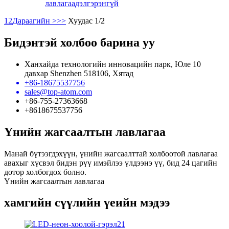
лавлагаа
дэлгэрэнгүй
1
2
Дараагийн >
>>
Хуудас 1/2
Бидэнтэй холбоо барина уу
Ханхайда технологийн инновацийн парк, Юле 10
давхар Shenzhen 518106, Хятад
+86-18675537756
sales@top-atom.com
+86-755-27363668
+8618675537756
Үнийн жагсаалтын лавлагаа
Манай бүтээгдэхүүн, үнийн жагсаалттай холбоотой лавлагаа
авахыг хүсвэл бидэн рүү имэйлээ үлдээнэ үү, бид 24 цагийн
дотор холбогдох болно.
Үнийн жагсаалтын лавлагаа
хамгийн сүүлийн үеийн мэдээ