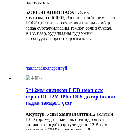
боломжтой.
5.
ӨРГӨН АШИГЛАСАН:
Усны
хамгаалалттай IP65, Энэ нь гэрийн чимэглэл,
LOGO дэлгэц, зар сурталчилгааны самбар,
гадаа сурталчилгааны тэмдэг, зочид буудал,
KTV, баар, худалдааны гудамжны
гэрэлтүүлэгт өргөн хэрэглэгддэг.
лавлагаа
дэлгэрэнгүй
5*12мм силикон LED неон олс
гэрэл DC12V IP65 DIY дотор болон
гадаа тэмдэгт үсэг
Аюулгүй, Усны хамгаалалттай
12 вольтын
LED гэрлүүд нь байгаль орчинд ээлтэй
силикон ханцуйгаар хучигдсан, 12 В нам
хүчдэлтэй, IP65 ус нэвтэрдэггүй