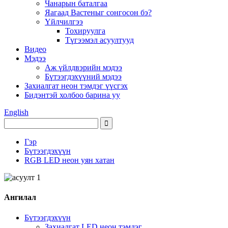
Чанарын баталгаа
Яагаад Вастеныг сонгосон бэ?
Үйлчилгээ
Тохируулга
Түгээмэл асуултууд
Видео
Мэдээ
Аж үйлдвэрийн мэдээ
Бүтээгдэхүүний мэдээ
Захиалгат неон тэмдэг үүсгэх
Бидэнтэй холбоо барина уу
English
Гэр
Бүтээгдэхүүн
RGB LED неон уян хатан
Ангилал
Бүтээгдэхүүн
Захиалгат LED неон тэмдэг