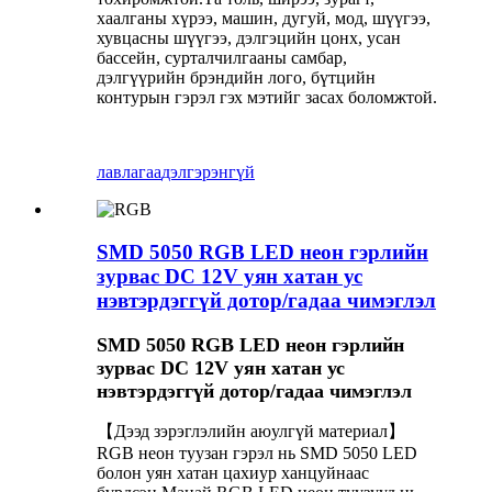
хаалганы хүрээ, машин, дугуй, мод, шүүгээ,
хувцасны шүүгээ, дэлгэцийн цонх, усан
бассейн, сурталчилгааны самбар,
дэлгүүрийн брэндийн лого, бүтцийн
контурын гэрэл гэх мэтийг засах боломжтой.
лавлагаа
дэлгэрэнгүй
SMD 5050 RGB LED неон гэрлийн
зурвас DC 12V уян хатан ус
нэвтэрдэггүй дотор/гадаа чимэглэл
SMD 5050 RGB LED неон гэрлийн
зурвас DC 12V уян хатан ус
нэвтэрдэггүй дотор/гадаа чимэглэл
【Дээд зэрэглэлийн аюулгүй материал】
RGB неон туузан гэрэл нь SMD 5050 LED
болон уян хатан цахиур ханцуйнаас