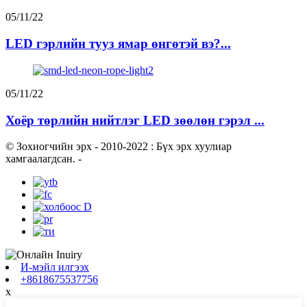
05/11/22
LED гэрлийн тууз ямар өнгөтэй вэ?...
05/11/22
Хоёр төрлийн нийтлэг LED зөөлөн гэрэл ...
© Зохиогчийн эрх - 2010-2022 : Бүх эрх хуулиар
хамгаалагдсан.
-
И-мэйл илгээх
+8618675537756
x