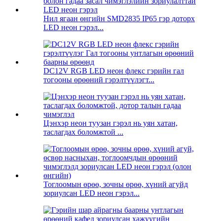
Нил ягаан өнгийн SMD2835 IP65 гэр доторх
LED неон гэрэл...
DC12V RGB LED неон флекс гэрийн гал
тогооны өрөөний гэрэлтүүлэгт...
Цэнхэр неон туузан гэрэл нь уян хатан,
таслагдах боломжтой ...
Тоглоомын өрөө, зочны өрөө, хүний ​​агуйд
зориулсан LED неон гэрэл...