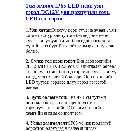
1см огтлох IP65 LED неон уян
гэрэл DC12V уян цахиурын гель
LED олс гэрэл
1.
Уян хатан:
Энэхүү неон тууз нь зузаан, уян
хатан цахиур ханцуйтай бөгөөд энэ неон
туузыг илүү уян хатан болгодог бөгөөд та
үүнийг янз бүрийн хэлбэрт амархан нугалж
болно.
2. Супер тод неон гэрэл:
Бид дээд зэргийн
2835SMD LED, 120Leds/M ашигладаг бөгөөд
энэ нь маш нягт бөгөөд гэрлийн туузыг илүү
жигд, үзэсгэлэнтэй болгодог.Энэ нь энгийн
LED туузан гэрлээс илүү гэрэл гэгээтэй
байдаг.
3. Зүсэх боломжтой:
Энэ нь 1 см тутамд
огтолж болно, энэ нь орчин үеийн
гэрэлтүүлэг, гэрийн DIY чимэглэлийн
хамгийн анхны сонголт юм.
4. Усны хамгаалалт:
IP65 ус нэвтэрдэггүй,
бороотой өдрүүдэд ч гадаа ашиглах