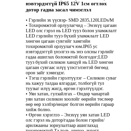
нэвтэрдэггүй IP65 12V 1см огтлох
дотор гадна засал чимэглэл
• Гэрлийн эх үүсвэр- SMD 2835,120LEDs/M
• Тохиромжтой орлуулагчид – Энэхүү цагаан
LED олс гэрэл нь LED тууз болон уламжлалт
LED гэрлийн тууз бүхий уламжлалт LED
хөнгөн цагаан сувгийг хамгийн
тохиромжтой орлуулагч юм.IP65 ус
нэвтэрдэггүй үнэлгээ нь энэ олсны гэрлийг
гадаа ашиглах боломжтой болгодог;LED
тууз бүхий силикон ханцуй нь LED хөнгөн
цагаан сувгаас илүү үзэсгэлэнтэй бөгөөд
орон зайг хэмнэдэг.
• Тэгш гэрлийн гэрэлтүүлэг – Силикон суваг
нь хажуу талдаа ялгардаг, толбогүй тул
туузыг илүү жигд, өргөн гэрэлтүүлдэг.
• Уян хатан, гулзайлгах – Өндөр чанартай
уян хатан силикон хоолойг өөрийн төслөөр
өөр өөр хэлбэр/өнцөг болгон өөрийн гараар
хийж болно.
• Өргөн хэрэглээ – Энэхүү уян хатан LED
олс гэрэл нь дотор/гадаа болон гэрийн/
арилжааны зориулалтаар ашиглахад
тохиромжтой.Та толь, ширээ, зурагт,