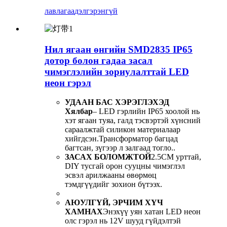
лавлагаа
дэлгэрэнгүй
Нил ягаан өнгийн SMD2835 IP65
дотор болон гадаа засал
чимэглэлийн зориулалттай LED
неон гэрэл
УДААН БАС ХЭРЭГЛЭХЭД
Хялбар
– LED гэрлийн IP65 хоолой нь
хэт ягаан туяа, галд тэсвэртэй хүнсний
сараалжтай силикон материалаар
хийгдсэн.Трансформатор багцад
багтсан, зүгээр л залгаад тогло..
ЗАСАХ БОЛОМЖТОЙ
2.5CM урттай,
DIY тусгай орон сууцны чимэглэл
эсвэл арилжааны өвөрмөц
тэмдгүүдийг зохион бүтээх.
АЮУЛГҮЙ, ЭРЧИМ ХҮЧ
ХАМНАХ
Энэхүү уян хатан LED неон
олс гэрэл нь 12V шууд гүйдэлтэй