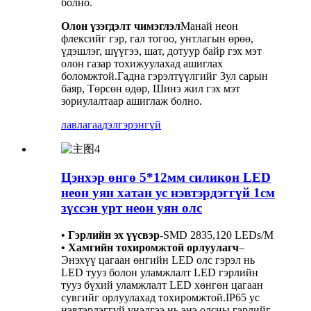
болно.
Олон үзэгдэлт чимэглэл
Манай неон
флексийг гэр, гал тогоо, унтлагын өрөө,
үдэшлэг, шүүгээ, шат, дотуур байр гэх мэт
олон газар тохижуулахад ашиглах
боломжтой.Гадна гэрэлтүүлгийг Зул сарын
баяр, Төрсөн өдөр, Шинэ жил гэх мэт
зориулалтаар ашиглаж болно.
лавлагаа
дэлгэрэнгүй
Цэнхэр өнгө 5*12мм силикон LED
неон уян хатан ус нэвтэрдэггүй 1см
зүссэн урт неон уян олс
• Гэрлийн эх үүсвэр
-
SMD 2835,120 LEDs/M
• Хамгийн тохиромжтой орлуулагч
–
Энэхүү цагаан өнгийн LED олс гэрэл нь
LED тууз болон уламжлалт LED гэрлийн
тууз бүхий уламжлалт LED хөнгөн цагаан
сувгийг орлуулахад тохиромжтой.IP65 ус
нэвтэрдэггүй үнэлгээ нь энэ олсны гэрлийг