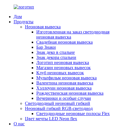
Дом
Продукты
Неоновая вывеска
Изготовленная на заказ светодиодная
неоновая вывеска
Свадебная неоновая вывеска
Бар Знаки
Знак деко в спальне
Знак декора спальни
Логотип неоновая вывеска
Магазин неоновых вывесок
Клуб неоновых вывесок
Мультфильм неоновая вывеска
Валентина неоновая вывеска
Хэллоуин неоновая вывеска
Рождественская неоновая вывеска
Вечеринки и особые случаи
Светодиодный неоновый гибкий
Неоновый гибкий RGB-светодиод
Светодиодные неоновые полосы Flex
Цвет мечты LED Neon flex
О нас