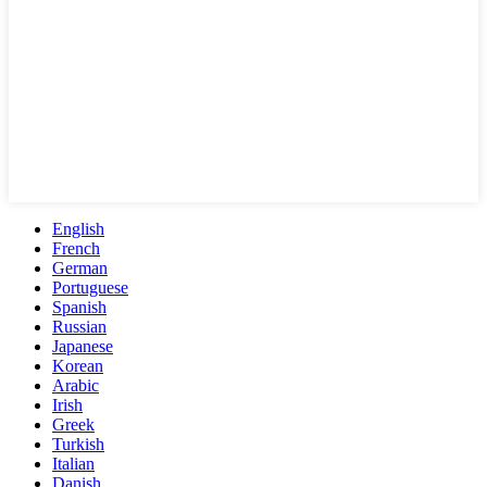
English
French
German
Portuguese
Spanish
Russian
Japanese
Korean
Arabic
Irish
Greek
Turkish
Italian
Danish