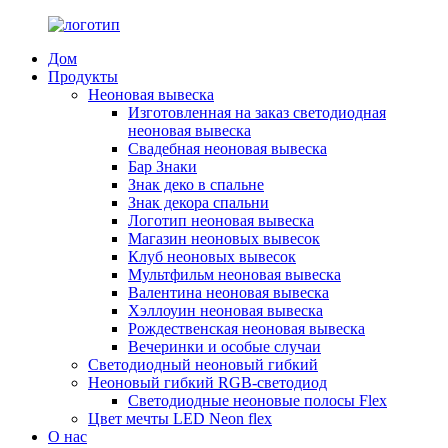
Дом
Продукты
Неоновая вывеска
Изготовленная на заказ светодиодная
неоновая вывеска
Свадебная неоновая вывеска
Бар Знаки
Знак деко в спальне
Знак декора спальни
Логотип неоновая вывеска
Магазин неоновых вывесок
Клуб неоновых вывесок
Мультфильм неоновая вывеска
Валентина неоновая вывеска
Хэллоуин неоновая вывеска
Рождественская неоновая вывеска
Вечеринки и особые случаи
Светодиодный неоновый гибкий
Неоновый гибкий RGB-светодиод
Светодиодные неоновые полосы Flex
Цвет мечты LED Neon flex
О нас