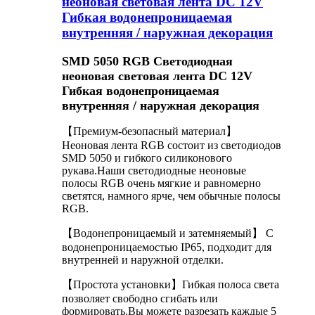
неоновая световая лента DC 12V
Гибкая водонепроницаемая
внутренняя / наружная декорация
SMD 5050 RGB Светодиодная
неоновая световая лента DC 12V
Гибкая водонепроницаемая
внутренняя / наружная декорация
【Премиум-безопасный материал】
Неоновая лента RGB состоит из светодиодов
SMD 5050 и гибкого силиконового
рукава.Наши светодиодные неоновые
полосы RGB очень мягкие и равномерно
светятся, намного ярче, чем обычные полосы
RGB.
【Водонепроницаемый и затемняемый】 С
водонепроницаемостью IP65, подходит для
внутренней и наружной отделки.
【Простота установки】Гибкая полоса света
позволяет свободно сгибать или
формировать.Вы можете разрезать каждые 5