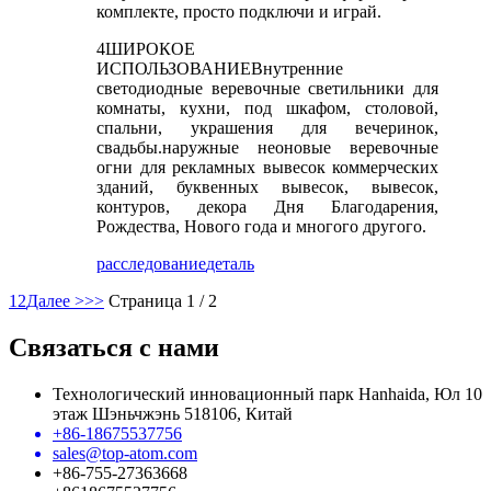
комплекте, просто подключи и играй.
4
ШИРОКОЕ
ИСПОЛЬЗОВАНИЕ
Внутренние
светодиодные веревочные светильники для
комнаты, кухни, под шкафом, столовой,
спальни, украшения для вечеринок,
свадьбы.наружные неоновые веревочные
огни для рекламных вывесок коммерческих
зданий, буквенных вывесок, вывесок,
контуров, декора Дня Благодарения,
Рождества, Нового года и многого другого.
расследование
деталь
1
2
Далее >
>>
Страница 1 / 2
Связаться с нами
Технологический инновационный парк Hanhaida, Юл 10
этаж Шэньчжэнь 518106, Китай
+86-18675537756
sales@top-atom.com
+86-755-27363668