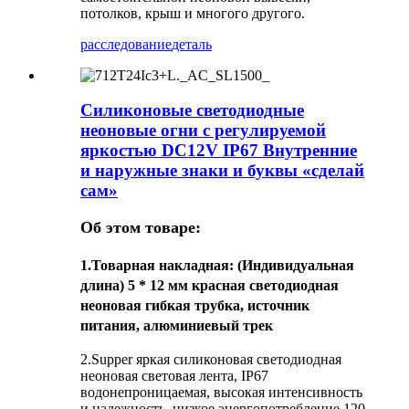
потолков, крыш и многого другого.
расследование
деталь
Силиконовые светодиодные
неоновые огни с регулируемой
яркостью DC12V IP67 Внутренние
и наружные знаки и буквы «сделай
сам»
Об этом товаре:
1.
Товарная накладная
: (Индивидуальная
длина) 5 * 12 мм красная светодиодная
неоновая гибкая трубка, источник
питания, алюминиевый трек
2.Supper яркая силиконовая светодиодная
неоновая световая лента, IP67
водонепроницаемая, высокая интенсивность
и надежность, низкое энергопотребление.120