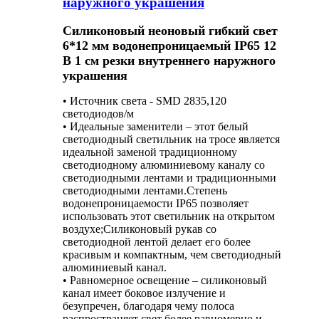
наружного украшения
Силиконовый неоновый гибкий свет
6*12 мм водонепроницаемый IP65 12
В 1 см резки внутреннего наружного
украшения
• Источник света - SMD 2835,120
светодиодов/м
• Идеальные заменители – этот белый
светодиодный светильник на тросе является
идеальной заменой традиционному
светодиодному алюминиевому каналу со
светодиодными лентами и традиционными
светодиодными лентами.Степень
водонепроницаемости IP65 позволяет
использовать этот светильник на открытом
воздухе;Силиконовый рукав со
светодиодной лентой делает его более
красивым и компактным, чем светодиодный
алюминиевый канал.
• Равномерное освещение – силиконовый
канал имеет боковое излучение и
безупречен, благодаря чему полоса
распространяет свет более равномерно и