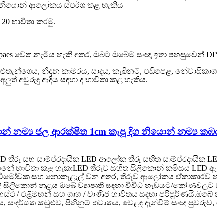
 නියොන් ආලෝකය ස්පර්ශ කළ හැකිය.
r 120 භාවිතා කරමු.
 shpaes වෙත නැමිය හැකි අතර, ඔබට ඔබේම සංඥා ඉතා පහසුවෙන් D
ුළුතැන්ගෙය, නිදන කාමරය, සාදය, කැබිනට්, පඩිපෙළ, නේවාසික
ුත් අවුරුදු ආදිය සඳහා ද භාවිතා කළ හැකිය.
 නම්‍ය ජල ආරක්ෂිත 1cm කැපූ දිග නියොන් නම්‍ය කඹ
​​තීරු සහ සාම්ප්රදායික LED ආලෝක තීරු සහිත සාම්ප්රදායික 
ේ භාවිතා කළ හැක;LED තීරුව සහිත සිලිකොන් කමිසය LED ​​ඇලු
ි විමෝචක සහ නොකැළැල් වන අතර, තීරුව ආලෝකය ඒකාකාරව හා ප
ීලී සිලිකොන් නළය ඔබේ ව්‍යාපෘති සඳහා විවිධ හැඩයට/කෝණවලට 
්ථ / එළිමහන් සහ ගෘහ / වාණිජ භාවිතය සඳහා පරිපූර්ණයි.ඔබේ
ලය, සංදර්ශක කවුළුව, පිහිනුම් තටාකය, වෙළඳ දැන්වීම් සංඥා පුව