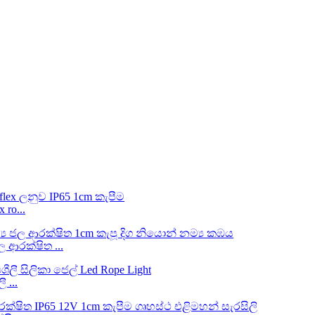
 ro...
 ආරක්ෂිත ...
 ...