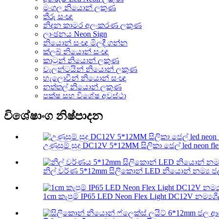
මංගල නියොන් ලකුණ
තීරු සංඥා
නිදන කාමර අලංකරණ ලකුණ
ලාංඡනය Neon Sign
නියොන් සංඥා මිලදී ගන්න
ක්ලබ් නියොන් සංඥා
කාටූන් නියොන් ලකුණ
වැලන්ටයින් නියොන් ලකුණ
හැලොවීන් නියොන් සංඥා
නත්තල් නියොන් ලකුණ
පක්ෂ සහ විශේෂ අවස්ථා
විශේෂාංග නිෂ්පාදන
උණුසුම් සුදු DC12V 5*12MM සිලිකා ජෙල් led neon flex
නිල් වර්ණ 5*12mm සිලිකොන් LED නියොන් නම්‍ය ජල
1cm කැපුම් IP65 LED Neon Flex Light DC12V නම්‍යශීලී