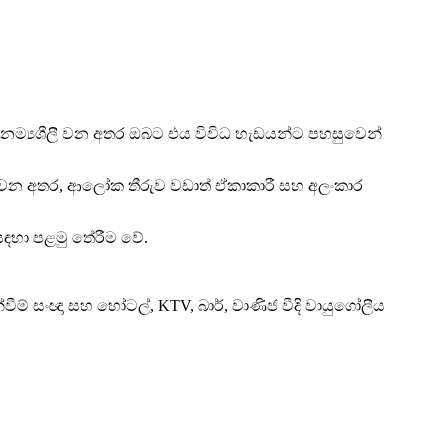
 නම්‍යශීලී වන අතර ඔබට එය විවිධ හැඩයන්ට පහසුවෙන්
ත වන අතර, ආලෝක තීරුව වඩාත් ඒකාකාරී සහ අලංකාර
ඳහා පළමු තේරීම වේ.
ීම් සංඥා සහ හෝටල්, KTV, බාර්, වාණිජ වීදි වායුගෝලීය