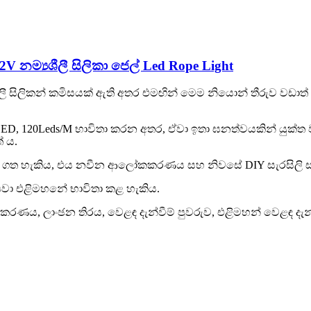
V නම්‍යශීලී සිලිකා ජෙල් Led Rope Light
ී සිලිකන් කමිසයක් ඇති අතර එමඟින් මෙම නියොන් තීරුව වඩාත්
LED, 120Leds/M භාවිතා කරන අතර, ඒවා ඉතා ඝනත්වයකින් යුක්
් ය.
ා ගත හැකිය, එය නවීන ආලෝකකරණය සහ නිවසේ DIY සැරසිලි ස
 පවා එළිමහනේ භාවිතා කළ හැකිය.
කරණය, ලාංඡන තිරය, වෙළඳ දැන්වීම් පුවරුව, එළිමහන් වෙළඳ දැන්ව