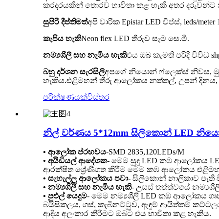
කරදරයකින් තොරව භාවිතා කළ හැකි අතර දරුවන්ට
සුපිරි දීප්තිමත්
අපි වාරික Epistar LED චිප්ස්, leds/mete
කැපිය හැකි
Neon flex LED තීරුව සෑම සෙ.මී.
නම්‍යශීලී සහ නැමිය හැකි
එය ඔබ කැමති පරිදි විවිධ
බහු දර්ශන සැරසිලි
අපගේ නියොන් ෆ්ලෙක්ස් නිවස, ම
හැකිය.එළිමහන් තීරු ආලෝකය නත්තල්, උපන් දිනය, අල
පරීක්ෂණයක්
විස්තර
නිල් වර්ණය 5*12mm සිලිකොන් LED නියොන්
• ආලෝක ප්රභවය
-
SMD 2835,120LEDs/M
• අයිඩියල් ආදේශක
- මෙම සුදු LED කඹ ආලෝකය LED 
ආරක්ෂිත ශ්‍රේණිගත කිරීම මෙම කඹ ආලෝකය එළිමහන
• සැහැල්ලු ආලෝකය පවා
- සිලිකොන් නාලිකාව පැත
• නම්‍යශීලී සහ නැමිය හැකි
- උසස් තත්ත්වයේ නම්‍යශ
• පුළුල් යෙදුම
- මෙම නම්‍යශීලී LED කඹ ආලෝකය ගෘහස
බයිසිකලය, ගස්, කැබිනට්ටුව, ඇඳුම් ආයිත්තම් කට්ට
ආදිය අලංකාර කිරීමට ඔබට එය භාවිතා කළ හැකිය.