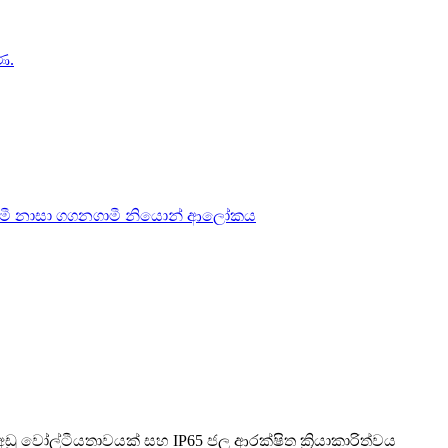
ු වෝල්ටීයතාවයක් සහ IP65 ජල ආරක්ෂිත ක්‍රියාකාරිත්වය