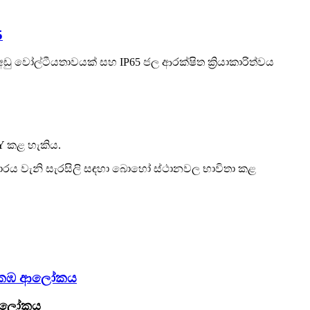
5
ු වෝල්ටීයතාවයක් සහ IP65 ජල ආරක්ෂිත ක්‍රියාකාරිත්වය
IY කළ හැකිය.
ාගාරය වැනි සැරසිලි සඳහා බොහෝ ස්ථානවල භාවිතා කළ
ිත කඹ ආලෝකය
 ආලෝකය