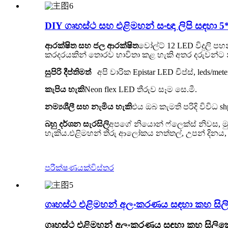
DIY ගෘහස්ථ සහ එළිමහන් සංඥා ලිපි සඳහා 
ආරක්ෂිත සහ ජල ආරක්ෂිත
වෝල්ට් 12 LED විදුලි ප
කරදරයකින් තොරව භාවිතා කළ හැකි අතර දරුවන්ට
සුපිරි දීප්තිමත්
අපි වාරික Epistar LED චිප්ස්, leds/met
කැපිය හැකි
Neon flex LED තීරුව සෑම සෙ.මී.
නම්‍යශීලී සහ නැමිය හැකි
එය ඔබ කැමති පරිදි විවිධ
බහු දර්ශන සැරසිලි
අපගේ නියොන් ෆ්ලෙක්ස් නිවස, ම
හැකිය.එළිමහන් තීරු ආලෝකය නත්තල්, උපන් දිනය, අල
පරීක්ෂණයක්
විස්තර
ගෘහස්ථ එළිමහන් අලංකරණය සඳහා කහ සිල
ගෘහස්ථ එළිමහන් අලංකරණය සඳහා කහ සිලික