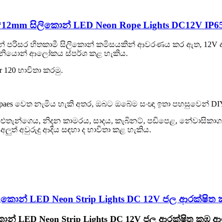
5*12mm සිලිකොන් LED Neon Rope Lights DC12V IP6
හන් පරිසර හිතකාමී සිලිකොන් කමිසයකින් ආවරණය කර ඇත, 12V අඩ
 නියොන් ආලෝකය ස්පර්ශ කළ හැකිය.
er 120 භාවිතා කරමු.
 shpaes වෙත නැමිය හැකි අතර, ඔබට ඔබේම සංඥා ඉතා පහසුවෙන් D
ුළුතැන්ගෙය, නිදන කාමරය, සාදය, කැබිනට්, පඩිපෙළ, නේවාසික
ුත් අවුරුදු ආදිය සඳහා ද භාවිතා කළ හැකිය.
ිකොන් LED Neon Strip Lights DC 12V ජල ආරක්ෂ
ොන් LED Neon Strip Lights DC 12V ජල ආරක්ෂිත කඹ