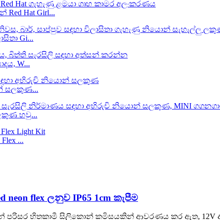
 Red Hat Girl...
සිතා Gi...
ාදය, W...
න් සලකුණ...
කුණ හවු...
lex ...
ed neon flex ලනුව IP65 1cm කැපීම
හන් පරිසර හිතකාමී සිලිකොන් කමිසයකින් ආවරණය කර ඇත, 12V අඩ