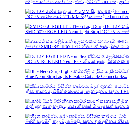
සිලිකොන් නියොන් ෆ්ලෙක්ස් ලයිට් 6*12mm ජල ආරක්ෂ
DC12V රෝස පාට 5*12MM සිලිකා ජෙල් led neon flex r
SMD 5050 RGB LED Neon Light Strip DC 12V නම්‍යශී
දම් පාට SMD2835 IP65 LED නියොන් ආලෝකය ගෘහස
DC12V RGB LED Neon Flex නිවාස ආලෝකකරණ කුස්
Blue Neon Strip Lights Flexible Cuttable Connectable...
ක්‍රීඩා කාමරය, විසිත්ත කාමරය, මෑන් ගුහාව සඳහා LED 
පැති මුහුණ ගැහැණු ළමයා නිවසේ මී මැස්සන් සඳහා
බිත්ති සැරසිලි කලාව, බෙඩ්‍රෝ සඳහා අත් අභිනය නිය