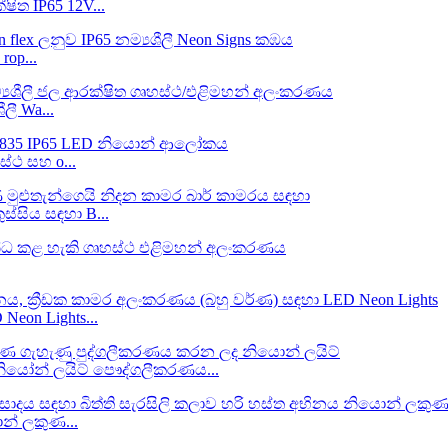
ිත IP65 12V...
op...
ලී Wa...
්ථ සහ o...
සිය සඳහා B...
Neon Lights...
 නියෝන් ලයිට් පෞද්ගලීකරණය...
ොන් ලකුණ...