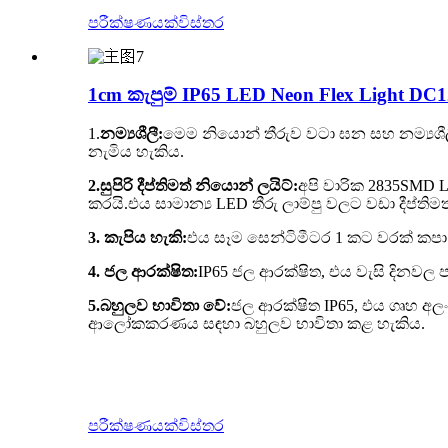
පරීක්ෂණයක්
විස්තර
1cm කැපුම් IP65 LED Neon Flex Light DC12
1.
නම්‍යශීලී:
මෙම නියොන් තීරුව වටා ඝන සහ නම්‍යශීල
නැමිය හැකිය.
2.සුපිරි දීප්තිමත් නියොන් ලයිට්:
අපි වාරික 2835SMD 
කරයි.එය සාමාන්‍ය LED ​​තීරු ලාම්පු වලට වඩා දීප්තිමත
3. කැපිය හැකි:
එය සෑම සෙන්ටිමීටර 1 කට වරක් කප
4. ජල ආරක්ෂිත:
IP65 ජල ආරක්ෂිත, එය වැසි දිනවල
5.
බහුලව භාවිතා වේ:
ජල ආරක්ෂිත IP65, එය ගෘහ අලං
ආලෝකකරණය සඳහා බහුලව භාවිතා කළ හැකිය.
පරීක්ෂණයක්
විස්තර