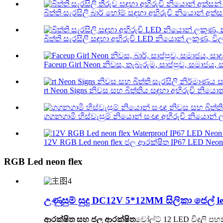
බිත්ති සැරසිලි බාර් හෝම් සඳහා අභිරුචි නියොන් අත්සන්
බිත්ති සැරසිලි සඳහා අභිරුචි LED නියොන් ලකුණ, විලා
Faceup Girl Neon නිවස, තැබෑරුම, සාප්පුව, සමාජය, ස
rt Neon Signs නිවස සහ බිත්තිය සඳහා අභිරුචි නියො
ගගනගාමී හිස්වැසුම් නියොන් සංඥා අභිරුචි නියොන් ල
12V RGB Led neon flex ජල ආරක්ෂිත IP67 LED Neon F
RGB Led neon flex
උණුසුම් සුදු DC12V 5*12MM සිලිකා ජෙල් l
ආරක්ෂිත සහ ජල ආරක්ෂිත
වෝල්ට් 12 LED විදුලි ප