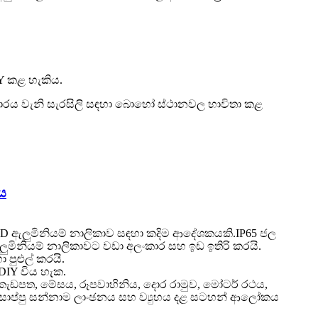
IY කළ හැකිය.
ාගාරය වැනි සැරසිලි සඳහා බොහෝ ස්ථානවල භාවිතා කළ
ය
LED ඇලුමිනියම් නාලිකාව සඳහා කදිම ආදේශකයකි.IP65 ජල
මිනියම් නාලිකාවට වඩා අලංකාර සහ ඉඩ ඉතිරි කරයි.
ුළුල් කරයි.
DIY විය හැක.
 කැඩපත, මේසය, රූපවාහිනිය, දොර රාමුව, මෝටර් රථය,
රුව, සාප්පු සන්නාම ලාංඡනය සහ ව්‍යුහය දළ සටහන් ආලෝකය