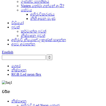
ගුණත්ව සහතිකය
Vasten තෝරා ගන්නේ ඇයි?
සේවය
අභිරුචිකරණය
නිති අසන පැණ
වීඩියෝ
පුවත්
කර්මාන්ත පුවත්
නිෂ්පාදන පුවත්
අභිරුචි නියොන් ලකුණක් සාදන්න
අපව අමතන්න
English
ගෙදර
නිෂ්පාදන
RGB Led neon flex
වර්ග
නිෂ්පාදන
අභිරුචි Led Neon ලකුණ