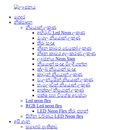
ගෙදර
නිෂ්පාදන
නියොන් ලකුණ
අභිරුචි Led Neon ලකුණ
මංගල නියොන් ලකුණ
තීරු සංඥා
නිදන කාමර ඩෙකෝ ලකුණ
නිදන කාමර අලංකරණ ලකුණ
ලාංඡනය Neon Sign
නියොන් සංඥා මිලදී ගන්න
ක්ලබ් නියොන් සංඥා
කාටූන් නියොන් ලකුණ
වැලන්ටයින් නියොන් ලකුණ
හැලොවීන් නියොන් ලකුණ
නත්තල් නියොන් ලකුණ
පක්ෂ සහ විශේෂ අවස්ථා
Led neon flex
RGB Led neon flex
LED Neon Flex තීරු පහන්
සිහින වර්ණය LED ​​Neon flex
අපි ගැන
සමාගම් පැතිකඩ