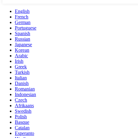
English
French
German
Portuguese
Spanish
Russian
Japanese
Korean
Arabic
Irish
Greek
Turkish
Italian
Danish
Romanian
Indonesian
Czech
Afrikaans
Swedish
Polish
Basque
Catalan
Esperanto