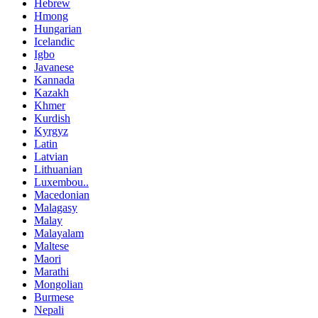
Hebrew
Hmong
Hungarian
Icelandic
Igbo
Javanese
Kannada
Kazakh
Khmer
Kurdish
Kyrgyz
Latin
Latvian
Lithuanian
Luxembou..
Macedonian
Malagasy
Malay
Malayalam
Maltese
Maori
Marathi
Mongolian
Burmese
Nepali