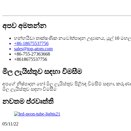
අපව අමතන්න
හන්හයිඩා තාක්ෂණික නවෝත්පාදන උද්‍යානය, යූල් 10 මහල
+86-18675537756
sales@top-atom.com
+86-755-27363668
+8618675537756
මිල ලැයිස්තුව සඳහා විමසීම
අපගේ නිෂ්පාදන හෝ මිල ලැයිස්තුව පිළිබඳ විමසීම් සඳහා, කරුණ
මිල ලැයිස්තුව සඳහා විමසීම
නවතම ප්රවෘත්ති
05/11/22