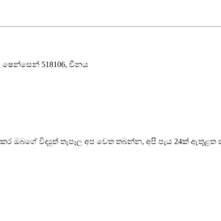
 ෂෙන්සෙන් 518106, චීනය
ාකර ඔබගේ විද්‍යුත් තැපෑල අප වෙත තබන්න, අපි පැය 24ක් ඇතුළත