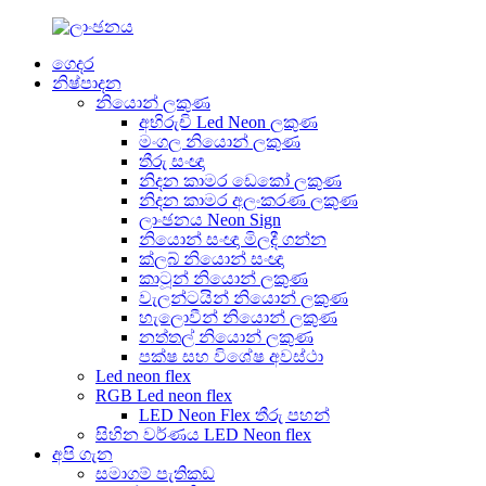
ගෙදර
නිෂ්පාදන
නියොන් ලකුණ
අභිරුචි Led Neon ලකුණ
මංගල නියොන් ලකුණ
තීරු සංඥා
නිදන කාමර ඩෙකෝ ලකුණ
නිදන කාමර අලංකරණ ලකුණ
ලාංඡනය Neon Sign
නියොන් සංඥා මිලදී ගන්න
ක්ලබ් නියොන් සංඥා
කාටූන් නියොන් ලකුණ
වැලන්ටයින් නියොන් ලකුණ
හැලොවීන් නියොන් ලකුණ
නත්තල් නියොන් ලකුණ
පක්ෂ සහ විශේෂ අවස්ථා
Led neon flex
RGB Led neon flex
LED Neon Flex තීරු පහන්
සිහින වර්ණය LED ​​Neon flex
අපි ගැන
සමාගම් පැතිකඩ