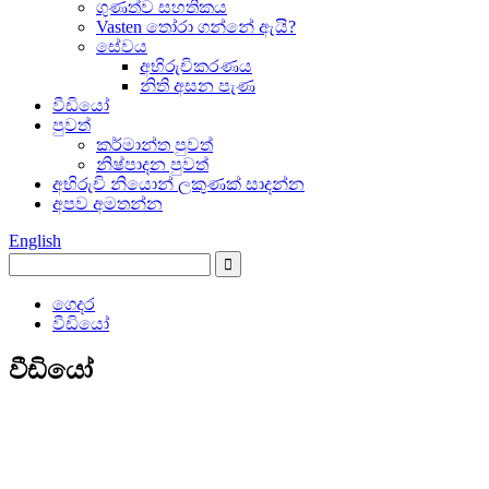
ගුණත්ව සහතිකය
Vasten තෝරා ගන්නේ ඇයි?
සේවය
අභිරුචිකරණය
නිති අසන පැණ
වීඩියෝ
පුවත්
කර්මාන්ත පුවත්
නිෂ්පාදන පුවත්
අභිරුචි නියොන් ලකුණක් සාදන්න
අපව අමතන්න
English
ගෙදර
වීඩියෝ
වීඩියෝ