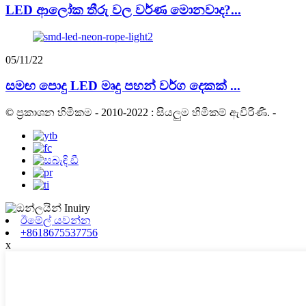
LED ආලෝක තීරු වල වර්ණ මොනවාද?...
05/11/22
සමඟ පොදු LED මෘදු පහන් වර්ග දෙකක් ...
© ප්‍රකාශන හිමිකම - 2010-2022 : සියලුම හිමිකම් ඇවිරිණි.
-
ඊමේල් යවන්න
+8618675537756
x