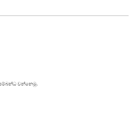
 සම්බන්ධ වන්නෙමු.