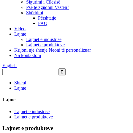
Sigurimi i Cilësisë
Pse të zgjidhni Vasten?
Shërbimi
Përshtatje
FAQ
Video
Lajme
Lajmet e industrisë
Lajmet e produkteve
Krijoni një shenjë Neoni të personalizuar
Na kontaktoni
English
Shtëpi
Lajme
Lajme
Lajmet e industrisë
Lajmet e produkteve
Lajmet e produkteve