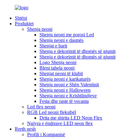
Shtëpi
Produktet
Shenja neoni
Shenja neoni me porosi Led
Shenja neoni e dasmës
Shenjat e barit
Shenja e dekorimit të dhomës së gjumit
Shenja e dekorimit të dhomës së gjumit
Logo Shenja neoni
Bleni tabela neoni
Shenjat neoni të klubit
Shenja neoni e karikaturës
Shenja neoni e Shën Valentinit
Shenja neoni e Halloween
Shenja neoni e Krishtlindjeve
Festa dhe raste të veçanta
Led flex neoni
RGB Led neoni fleksibël
Drita me shirita LED Neon Flex
Ngjyra e ëndrrave LED neon flex
Rreth nesh
Profili i Kompanisë