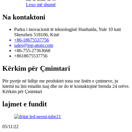
Lexo më shumë
Na kontaktoni
Parku i inovacionit të teknologjisë Hanhaida, Yule 10 kati
Shenzhen 518106, Kinë
+86-18675537756
sales@top-atom.com
+86-755-27363668
+8618675537756
Kërkim për Çmimtari
Për pyetje në lidhje me produktet tona ose listën e çmimeve, ju
lutemi na lini emailin tuaj dhe ne do të kontaktojmë brenda 24 orëve.
Kërkim për Çmimtari
lajmet e fundit
05/11/22