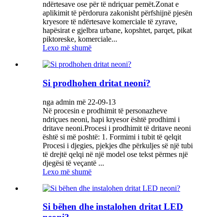
ndërtesave ose për të ndriçuar pemët.Zonat e
aplikimit të përdorura zakonisht përfshijnë pjesën
kryesore të ndërtesave komerciale të zyrave,
hapësirat e gjelbra urbane, kopshtet, parqet, pikat
piktoreske, komerciale...
Lexo më shumë
Si prodhohen dritat neoni?
nga admin më 22-09-13
Në procesin e prodhimit të personazheve
ndriçues neoni, hapi kryesor është prodhimi i
dritave neoni.Procesi i prodhimit të dritave neoni
është si më poshtë: 1. Formimi i tubit të qelqit
Procesi i djegies, pjekjes dhe përkuljes së një tubi
të drejtë qelqi në një model ose tekst përmes një
djegësi të veçantë ...
Lexo më shumë
Si bëhen dhe instalohen dritat LED