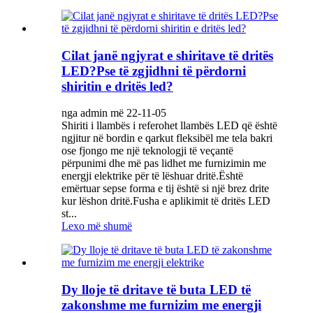
Cilat janë ngjyrat e shiritave të dritës
LED?Pse të zgjidhni të përdorni
shiritin e dritës led?
nga admin më 22-11-05
Shiriti i llambës i referohet llambës LED që është
ngjitur në bordin e qarkut fleksibël me tela bakri
ose fjongo me një teknologji të veçantë
përpunimi dhe më pas lidhet me furnizimin me
energji elektrike për të lëshuar dritë.Është
emërtuar sepse forma e tij është si një brez drite
kur lëshon dritë.Fusha e aplikimit të dritës LED
st...
Lexo më shumë
Dy lloje të dritave të buta LED të
zakonshme me furnizim me energji