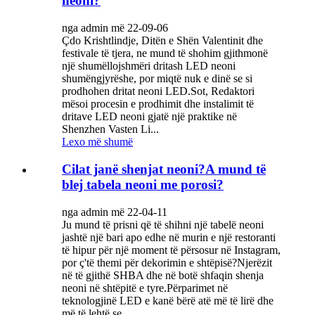
neoni?
nga admin më 22-09-06
Çdo Krishtlindje, Ditën e Shën Valentinit dhe
festivale të tjera, ne mund të shohim gjithmonë
një shumëllojshmëri dritash LED neoni
shumëngjyrëshe, por miqtë nuk e dinë se si
prodhohen dritat neoni LED.Sot, Redaktori
mësoi procesin e prodhimit dhe instalimit të
dritave LED neoni gjatë një praktike në
Shenzhen Vasten Li...
Lexo më shumë
Cilat janë shenjat neoni?A mund të
blej tabela neoni me porosi?
nga admin më 22-04-11
Ju mund të prisni që të shihni një tabelë neoni
jashtë një bari apo edhe në murin e një restoranti
të hipur për një moment të përsosur në Instagram,
por ç'të themi për dekorimin e shtëpisë?Njerëzit
në të gjithë SHBA dhe në botë shfaqin shenja
neoni në shtëpitë e tyre.Përparimet në
teknologjinë LED e kanë bërë atë më të lirë dhe
më të lehtë se ...