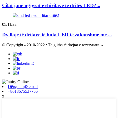
Cilat janë ngjyrat e shiritave të dritës LED?...
05/11/22
Dy lloje të dritave të buta LED të zakonshme me ...
© Copyright - 2010-2022 : Të gjitha të drejtat e rezervuara.
-
Dërgoni një email
+8618675537756
x