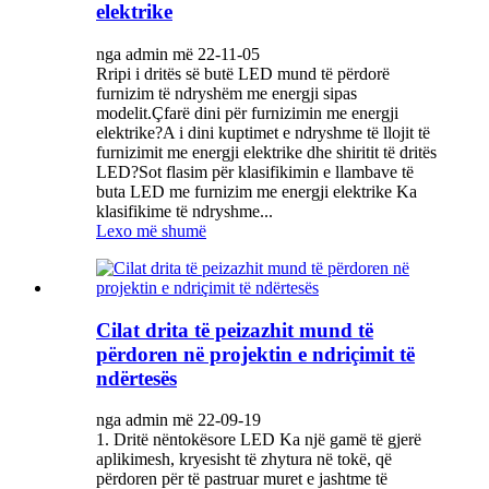
elektrike
nga admin më 22-11-05
Rripi i dritës së butë LED mund të përdorë
furnizim të ndryshëm me energji sipas
modelit.Çfarë dini për furnizimin me energji
elektrike?A i dini kuptimet e ndryshme të llojit të
furnizimit me energji elektrike dhe shiritit të dritës
LED?Sot flasim për klasifikimin e llambave të
buta LED me furnizim me energji elektrike Ka
klasifikime të ndryshme...
Lexo më shumë
Cilat drita të peizazhit mund të
përdoren në projektin e ndriçimit të
ndërtesës
nga admin më 22-09-19
1. Dritë nëntokësore LED Ka një gamë të gjerë
aplikimesh, kryesisht të zhytura në tokë, që
përdoren për të pastruar muret e jashtme të